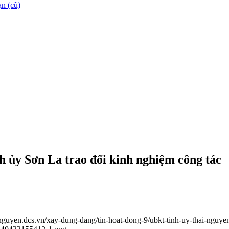
n (cũ)
ủy Sơn La trao đổi kinh nghiệm công tác
ainguyen.dcs.vn/xay-dung-dang/tin-hoat-dong-9/ubkt-tinh-uy-thai-nguye