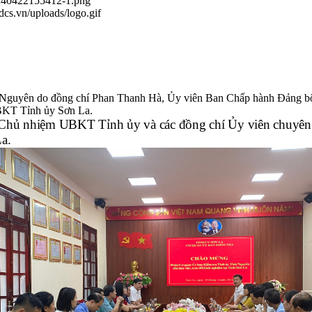
0240422155412-1.png
.dcs.vn/uploads/logo.gif
i Nguyên do đồng chí Phan Thanh Hà, Ủy viên Ban Chấp hành Đảng b
 UBKT Tỉnh ủy Sơn La.
ó Chủ nhiệm UBKT Tỉnh ủy và các đồng chí Ủy viên chuyên
a.