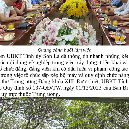
Quang cảnh buổi làm việc
m UBKT Tỉnh ủy Sơn La đã thông tin nhanh những kết qu
các nội dung về nghiệp trong việc xây dựng, triển khai và 
hức đảng, đảng viên khi có dấu hiệu vi phạm; công tác kiể
trong việc tổ chức sắp xếp bộ máy và quy định chức năn
thư Trung ương Đảng khóa XIII. Được biết, UBKT Tỉnh ủ
o Quy định số 137-QĐ/TW, ngày 01/12/2023 của Ban Bí t
h ủy trực thuộc Trung ương.