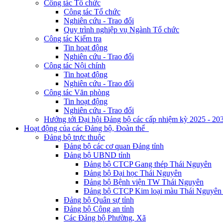
Công tác Tổ chức
Công tác Tổ chức
Nghiên cứu - Trao đổi
Quy trình nghiệp vụ Ngành Tổ chức
Công tác Kiểm tra
Tin hoạt động
Nghiên cứu - Trao đổi
Công tác Nội chính
Tin hoạt động
Nghiên cứu - Trao đổi
Công tác Văn phòng
Tin hoạt động
Nghiên cứu - Trao đổi
Hướng tới Đại hội Đảng bộ các cấp nhiệm kỳ 2025 - 20
Hoạt động của các Đảng bộ, Đoàn thể
Đảng bộ trực thuộc
Đảng bộ các cơ quan Đảng tỉnh
Đảng bộ UBND tỉnh
Đảng bộ CTCP Gang thép Thái Nguyên
Đảng bộ Đại học Thái Nguyên
Đảng bộ Bệnh viện TW Thái Nguyên
Đảng bộ CTCP Kim loại màu Thái Nguyên 
Đảng bộ Quân sự tỉnh
Đảng bộ Công an tỉnh
Các Đảng bộ Phường, Xã