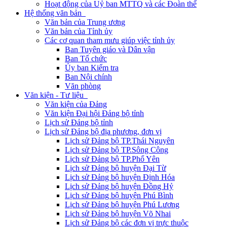
Hoạt động của Uỷ ban MTTQ và các Đoàn thể
Hệ thống văn bản
Văn bản của Trung ương
Văn bản của Tỉnh ủy
Các cơ quan tham mưu giúp việc tỉnh ủy
Ban Tuyên giáo và Dân vận
Ban Tổ chức
Ủy ban Kiểm tra
Ban Nội chính
Văn phòng
Văn kiện - Tư liệu
Văn kiện của Đảng
Văn kiện Đại hội Đảng bộ tỉnh
Lịch sử Đảng bộ tỉnh
Lịch sử Đảng bộ địa phương, đơn vị
Lịch sử Đảng bộ TP.Thái Nguyên
Lịch sử Đảng bộ TP.Sông Công
Lịch sử Đảng bộ TP.Phổ Yên
Lịch sử Đảng bộ huyện Đại Từ
Lịch sử Đảng bộ huyện Định Hóa
Lịch sử Đảng bộ huyện Đồng Hỷ
Lịch sử Đảng bộ huyện Phú Bình
Lịch sử Đảng bộ huyện Phú Lương
Lịch sử Đảng bộ huyện Võ Nhai
Lịch sử Đảng bộ các đơn vị trực thuộc