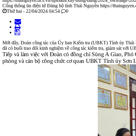
https://thainguyen.dcs.vn/uploads/xay-dung-dang/2024_04/image-2
Cổng thông tin điện tử Đảng bộ tỉnh Thái Nguyên
https://thainguyen
Thứ hai - 22/04/2024 04:54
0
Mới đây, Đoàn công tác của Ủy ban Kiểm tra (UBKT) Tỉnh ủy Thá
đã có buổi trao đổi kinh nghiệm về công tác kiểm tra, giám sát với
Tiếp và làm việc với Đoàn có đồng chí Sùng A Giao, Ph
phòng và cán bộ công chức cơ quan UBKT Tỉnh ủy Sơn L