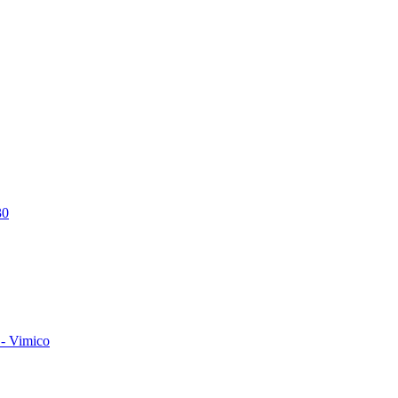
30
- Vimico