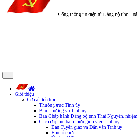
Cổng thông tin điện tử Đảng bộ tỉnh Th
Giới thiệu
Cơ cấu tổ chức
Thường trực Tỉnh ủy
Ban Thường vụ Tỉnh ủy
Ban Chấp hành Đảng bộ tỉnh Thái Nguyên, nhiệm
Các cơ quan tham mưu giúp việc Tỉnh ủy
Ban Tuyên giáo và Dân vận Tỉnh ủy
Ban tổ chức