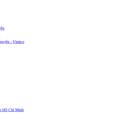
yên
n
guyên - Vimico
ch Hồ Chí Minh