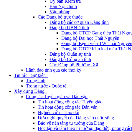
Ủy ban Kiểm tra
Ban Nội chính
Văn phòng
Các Đảng bộ trực thuộc
Đảng bộ các cơ quan Đảng tỉnh
Đảng bộ UBND tỉnh
Đảng bộ CTCP Gang thép Thái Ngu
Đảng bộ Đại học Thái Nguyên
Đảng bộ Bệnh viện TW Thái Nguyê
Đảng bộ CTCP Kim loại màu Thái N
Đảng bộ Quân sự tỉnh
Đảng bộ Công an tỉnh
Các Đảng bộ Phường, Xã
Lãnh đạo tỉnh qua các thời kỳ
Tin tức - Sự kiện
Trong tỉnh
Trong nước - Quốc tế
Xây dựng Đảng
Công tác Tuyên giáo và Dân vận
Tin hoạt động công tác Tuyên giáo
Tin hoạt động công tác Dân vận
Nghiên cứu - Trao đổi
Đưa nghị quyết của Đảng vào cuộc sống
Bảo vệ nền tảng tư tưởng của Đảng
Học tập và làm theo tư tưởng, đạo đức, phong cá