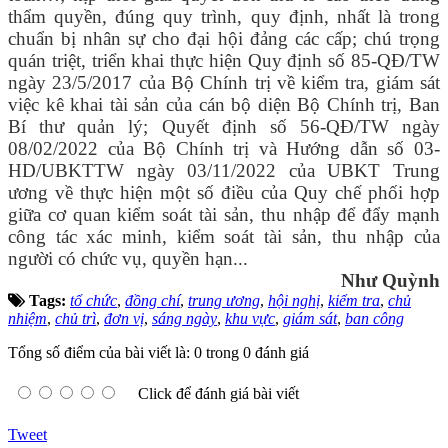
thẩm quyền, đúng quy trình, quy định, nhất là trong
chuẩn bị nhân sự cho đại hội đảng các cấp;
chú trọng
quán triệt, triển khai thực hiện Quy định số 85-QĐ/TW
ngày 23/5/2017 của Bộ Chính trị về kiểm tra, giám sát
việc kê khai tài sản của cán bộ diện Bộ Chính trị, Ban
Bí thư quản lý; Quyết định số 56-QĐ/TW ngày
08/
0
2/2022 của Bộ Chính trị và Hướng dẫn số 03-
HD/UBKTTW ngày 03/11/2022 của UBKT Trung
ương về thực hiện một số điều của Quy chế phối hợp
giữa cơ quan kiểm soát tài sản, thu nhập
để
đẩy mạnh
công tác xác minh, kiểm soát tài sản, thu nhập của
người có chức vụ, quyền hạn...
Như Quỳnh
Tags:
tổ chức
,
đồng chí
,
trung ương
,
hội nghị
,
kiểm tra
,
chủ
nhiệm
,
chủ trì
,
đơn vị
,
sáng ngày
,
khu vực
,
giám sát
,
ban công
Tổng số điểm của bài viết là: 0 trong 0 đánh giá
Click để đánh giá bài viết
Tweet