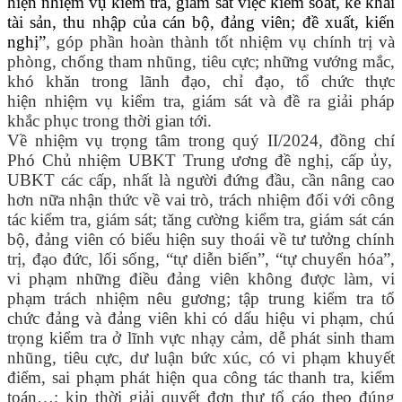
hiện nhiệm vụ kiểm tra, giám sát việc kiểm soát, kê khai
tài sản, thu nhập của cán bộ, đảng viên; đề xuất, kiến
nghị”
, góp phần hoàn thành tốt nhiệm vụ chính trị và
phòng, chống tham nhũng, tiêu cực;
những vướng mắc,
khó khăn trong lãnh đạo, chỉ đạo, tổ chức thực
hiện
nhiệm vụ kiểm tra, giám sát và đề ra giải pháp
khắc phục trong thời gian tới.
Về nhiệm vụ trọng tâm trong quý II/2024, đồng chí
Phó Chủ nhiệm UBKT Trung ương
đề nghị
,
cấp ủy,
UBKT các
cấp, nhất là người đứng đầu, cần nâng cao
hơn nữa nhận thức về vai trò, trách nhiệm đối với công
tác kiểm tra, giám sát; tăng cường kiểm tra, giám sát cán
bộ, đảng viên có biểu hiện suy thoái về tư tưởng chính
trị, đạo đức, lối sống, “tự diễn biến”, “tự chuyển hóa”,
vi phạm những điều đảng viên không được làm, vi
phạm trách nhiệm nêu gương; tập trung kiểm tra tổ
chức đảng và đảng viên khi có dấu hiệu vi phạm, chú
trọng kiểm tra ở lĩnh vực nhạy cảm, dễ phát sinh tham
nhũng, tiêu cực, dư luận bức xúc, có vi phạm khuyết
điểm, sai phạm phát hiện qua công tác thanh tra, kiểm
toán…; kịp thời giải quyết đơn thư tố cáo theo đúng