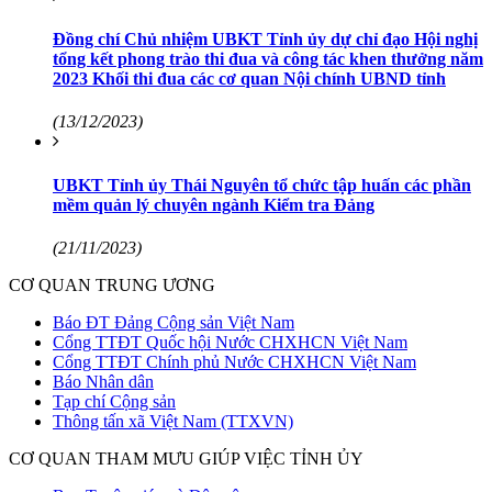
Đồng chí Chủ nhiệm UBKT Tỉnh ủy dự chỉ đạo Hội nghị
tổng kết phong trào thi đua và công tác khen thưởng năm
2023 Khối thi đua các cơ quan Nội chính UBND tỉnh
(13/12/2023)
UBKT Tỉnh ủy Thái Nguyên tổ chức tập huấn các phần
mềm quản lý chuyên ngành Kiểm tra Đảng
(21/11/2023)
CƠ QUAN TRUNG ƯƠNG
Báo ĐT Đảng Cộng sản Việt Nam
Cổng TTĐT Quốc hội Nước CHXHCN Việt Nam
Cổng TTĐT Chính phủ Nước CHXHCN Việt Nam
Báo Nhân dân
Tạp chí Cộng sản
Thông tấn xã Việt Nam (TTXVN)
CƠ QUAN THAM MƯU GIÚP VIỆC TỈNH ỦY