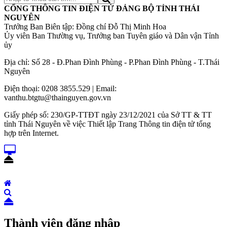
CỔNG THÔNG TIN ĐIỆN TỬ ĐẢNG BỘ TỈNH THÁI
NGUYÊN
Trưởng Ban Biên tập: Đồng chí Đỗ Thị Minh Hoa
Ủy viên Ban Thường vụ, Trưởng ban Tuyên giáo và Dân vận Tỉnh
ủy
Địa chỉ: Số 28 - Đ.Phan Đình Phùng - P.Phan Đình Phùng - T.Thái
Nguyên
Điện thoại: 0208 3855.529 | Email:
vanthu.btgtu@thainguyen.gov.vn
Giấy phép số: 230/GP-TTĐT ngày 23/12/2021 của Sở TT & TT
tỉnh Thái Nguyên về việc Thiết lập Trang Thông tin điện tử tổng
hợp trên Internet.
Thành viên đăng nhập