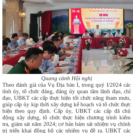
Quang cảnh Hội nghị
Theo đánh giá của Vụ Địa bàn I, t
rong
q
uý I
/2024
các
tỉnh ủy, tổ chức đảng, đảng ủy quan tâm lãnh đạo, chỉ
đạo
,
UBKT các cấp
thực hiện tốt chức năng tham mưu,
giúp cấp ủy kịp thời xây dựng kế hoạch và tổ chức thực
hiện theo quy định
. Cấp ủy, UBKT các cấp đã chủ
động xây dựng, tổ chức thực hiện
chương trình kiểm
tra, giám sát năm 202
4; cơ bản bám sát nhiệm vụ chính
trị triển khai đồng bộ các nhiệm vụ đề ra
.
UBKT các