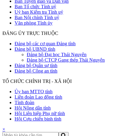
Ban Tuyên giáo và Dân vận
Ban Tổ chức Tỉnh uỷ
Uỷ ban Kiểm tra Tỉnh uỷ
Ban Nội chính Tỉnh uỷ
Văn phòng Tỉnh ủy
ĐẢNG ỦY TRỰC THUỘC
Đảng bộ các cơ quan Đảng tỉnh
Đảng bộ UBND tỉnh
Đảng bộ Đại học Thái Nguyên
Đảng bộ CTCP Gang thép Thái Nguyên
Đảng bộ Quân sự tỉnh
Đảng bộ Công an tỉnh
TỔ CHỨC CHÍNH TRỊ - XÃ HỘI
Ủy ban MTTQ tỉnh
Liên đoàn Lao động tỉnh
Tỉnh đoàn
Hội Nông dân tỉnh
Hội Liên hiệp Phụ nữ tỉnh
Hội Cựu chiến binh tỉnh
×