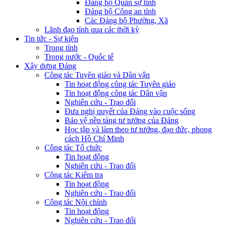
Đảng bộ Quân sự tỉnh
Đảng bộ Công an tỉnh
Các Đảng bộ Phường, Xã
Lãnh đạo tỉnh qua các thời kỳ
Tin tức - Sự kiện
Trong tỉnh
Trong nước - Quốc tế
Xây dựng Đảng
Công tác Tuyên giáo và Dân vận
Tin hoạt động công tác Tuyên giáo
Tin hoạt động công tác Dân vận
Nghiên cứu - Trao đổi
Đưa nghị quyết của Đảng vào cuộc sống
Bảo vệ nền tảng tư tưởng của Đảng
Học tập và làm theo tư tưởng, đạo đức, phong
cách Hồ Chí Minh
Công tác Tổ chức
Tin hoạt động
Nghiên cứu - Trao đổi
Công tác Kiểm tra
Tin hoạt động
Nghiên cứu - Trao đổi
Công tác Nội chính
Tin hoạt động
Nghiên cứu - Trao đổi