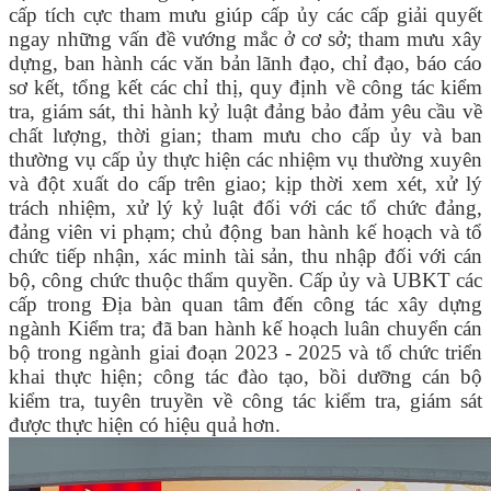
cấp tích cực
tham mưu
giúp cấp ủy các cấp
giải quyết
ngay
những vấn đề vướng mắc ở cơ sở; tham mưu xây
dựng, ban hành các văn bản lãnh đạo, chỉ đạo, báo cáo
sơ kết, tổng kết các chỉ thị, quy định về công tác kiểm
tra, giám sát, thi hành kỷ luật đảng bảo đảm
yêu cầu về
chất lượng, thời gian; tham mưu cho cấp ủy và ban
thường vụ cấp ủy thực hiện các nhiệm vụ thường xuyên
và đột xuất do cấp trên giao; kịp thời xem xét, xử lý
trách nhiệm, xử lý kỷ luật đối với các tổ chức đảng,
đảng viên vi phạm; ch
ủ động ban hành
k
ế hoạch và tổ
chức tiếp nhận, xác minh tài sản, thu nhập đối với cán
bộ, công chức thuộc thẩm quyền.
Cấp ủy và UBKT các
cấp trong Địa bàn quan tâm
đến công tác
xây dựng
n
gành Kiểm tra;
đã ban hành kế hoạch luân chuyển cán
bộ trong ngành giai đoạn 2023 - 2025 và tổ chức triển
khai thực hiện; công tác đào tạo, bồi dưỡng cán bộ
kiểm tra, tuyên truyền về công tác kiểm tra, giám sát
được thực hiện có hiệu quả hơn
.