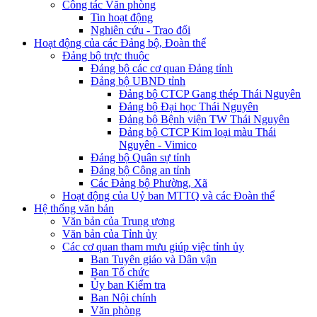
Công tác Văn phòng
Tin hoạt động
Nghiên cứu - Trao đổi
Hoạt động của các Đảng bộ, Đoàn thể
Đảng bộ trực thuộc
Đảng bộ các cơ quan Đảng tỉnh
Đảng bộ UBND tỉnh
Đảng bộ CTCP Gang thép Thái Nguyên
Đảng bộ Đại học Thái Nguyên
Đảng bộ Bệnh viện TW Thái Nguyên
Đảng bộ CTCP Kim loại màu Thái
Nguyên - Vimico
Đảng bộ Quân sự tỉnh
Đảng bộ Công an tỉnh
Các Đảng bộ Phường, Xã
Hoạt động của Uỷ ban MTTQ và các Đoàn thể
Hệ thống văn bản
Văn bản của Trung ương
Văn bản của Tỉnh ủy
Các cơ quan tham mưu giúp việc tỉnh ủy
Ban Tuyên giáo và Dân vận
Ban Tổ chức
Ủy ban Kiểm tra
Ban Nội chính
Văn phòng