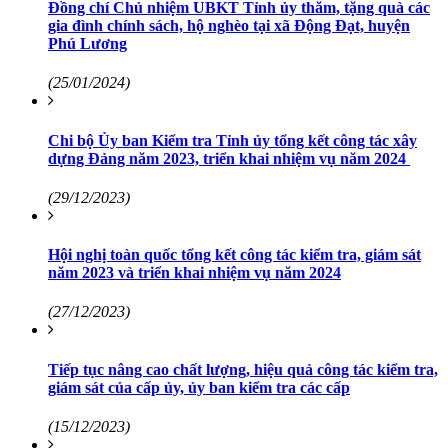
Đồng chí Chủ nhiệm UBKT Tỉnh ủy thăm, tặng quà các
gia đình chính sách, hộ nghèo tại xã Động Đạt, huyện
Phú Lương
(25/01/2024)
Chi bộ Ủy ban Kiểm tra Tỉnh ủy tổng kết công tác xây
dựng Đảng năm 2023, triển khai nhiệm vụ năm 2024
(29/12/2023)
Hội nghị toàn quốc tổng kết công tác kiểm tra, giám sát
năm 2023 và triển khai nhiệm vụ năm 2024
(27/12/2023)
Tiếp tục nâng cao chất lượng, hiệu quả công tác kiểm tra,
giám sát của cấp ủy, ủy ban kiểm tra các cấp
(15/12/2023)