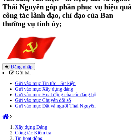
Thái Nguyên góp phần phục vụ hiệu quả
công tác lãnh đạo, chỉ đạo của Ban
thường vụ tỉnh ủy;
Đăng nhập
Gửi bài
Gửi vào mục Tin tức - Sự kiện
Gửi vào mục Xây dựng đảng
Gửi vào mục Hoạt động của các đảng bộ
Gửi vào mục Chuyển đổi số
Gửi vào mục Đất và người Thái Nguyên
Xây dựng Đảng
Công tác Kiểm tra
Tin hoạt động