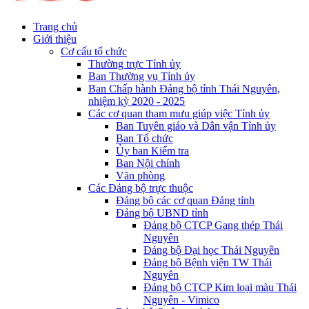
Trang chủ
Giới thiệu
Cơ cấu tổ chức
Thường trực Tỉnh ủy
Ban Thường vụ Tỉnh ủy
Ban Chấp hành Đảng bộ tỉnh Thái Nguyên,
nhiệm kỳ 2020 - 2025
Các cơ quan tham mưu giúp việc Tỉnh ủy
Ban Tuyên giáo và Dân vận Tỉnh ủy
Ban Tổ chức
Ủy ban Kiểm tra
Ban Nội chính
Văn phòng
Các Đảng bộ trực thuộc
Đảng bộ các cơ quan Đảng tỉnh
Đảng bộ UBND tỉnh
Đảng bộ CTCP Gang thép Thái
Nguyên
Đảng bộ Đại học Thái Nguyên
Đảng bộ Bệnh viện TW Thái
Nguyên
Đảng bộ CTCP Kim loại màu Thái
Nguyên - Vimico