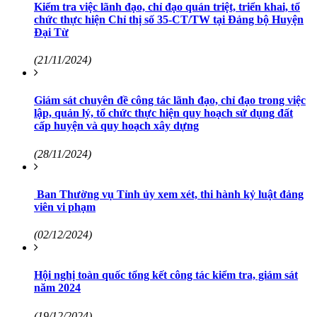
Kiểm tra việc lãnh đạo, chỉ đạo quán triệt, triển khai, tổ
chức thực hiện Chỉ thị số 35-CT/TW tại Đảng bộ Huyện
Đại Từ
(21/11/2024)
Giám sát chuyên đề công tác lãnh đạo, chỉ đạo trong việc
lập, quản lý, tổ chức thực hiện quy hoạch sử dụng đất
cấp huyện và quy hoạch xây dựng
(28/11/2024)
Ban Thường vụ Tỉnh ủy xem xét, thi hành kỷ luật đảng
viên vi phạm
(02/12/2024)
Hội nghị toàn quốc tổng kết công tác kiểm tra, giám sát
năm 2024
(19/12/2024)