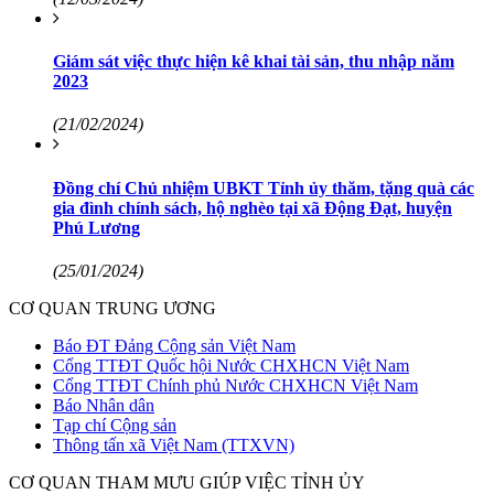
Giám sát việc thực hiện kê khai tài sản, thu nhập năm
2023
(21/02/2024)
Đồng chí Chủ nhiệm UBKT Tỉnh ủy thăm, tặng quà các
gia đình chính sách, hộ nghèo tại xã Động Đạt, huyện
Phú Lương
(25/01/2024)
CƠ QUAN TRUNG ƯƠNG
Báo ĐT Đảng Cộng sản Việt Nam
Cổng TTĐT Quốc hội Nước CHXHCN Việt Nam
Cổng TTĐT Chính phủ Nước CHXHCN Việt Nam
Báo Nhân dân
Tạp chí Cộng sản
Thông tấn xã Việt Nam (TTXVN)
CƠ QUAN THAM MƯU GIÚP VIỆC TỈNH ỦY