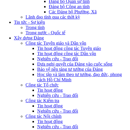
Đảng bộ Quân sự tỉnh
Đảng bộ Công an tỉnh
Các Đảng bộ Phường, Xã
Lãnh đạo tỉnh qua các thời kỳ
Tin tức - Sự kiện
Trong tỉnh
Trong nước - Quốc tế
Xây dựng Đảng
Công tác Tuyên giáo và Dân vận
Tin hoạt động công tác Tuyên giáo
Tin hoạt động công tác Dân vận
Nghiên cứu - Trao đổi
Đưa nghị quyết của Đảng vào cuộc sống
Bảo vệ nền tảng tư tưởng của Đảng
Học tập và làm theo tư tưởng, đạo đức, phong
cách Hồ Chí Minh
Công tác Tổ chức
Tin hoạt động
Nghiên cứu - Trao đổi
Công tác Kiểm tra
Tin hoạt động
Nghiên cứu - Trao đổi
Công tác Nội chính
Tin hoạt động
Nghiên cứu - Trao đổi