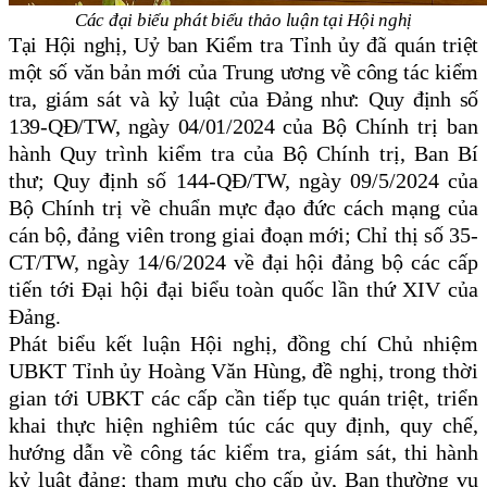
Các đại biểu phát biểu thảo luận tại Hội nghị
Tại Hội nghị, Uỷ ban Kiểm tra Tỉnh ủy đã quán triệt
một số văn bản mới của Trung ương về công tác kiểm
tra, giám sát và kỷ luật của Đảng như: Quy định số
139-QĐ/TW, ngày 04/01/2024
của Bộ Chính trị ban
hành Quy trình kiểm tra của Bộ Chính trị, Ban Bí
thư; Quy định số 144-QĐ/TW, ngày 09/5/2024 của
Bộ Chính trị về chuẩn mực đạo đức cách mạng của
cán bộ, đảng viên trong giai đoạn mới; Chỉ thị số 35-
CT/TW, ngày 14/6/2024 về đại hội đảng bộ các cấp
tiến tới Đại hội đại biểu toàn quốc lần thứ XIV của
Đảng
.
Phát biểu kết luận Hội nghị, đồng chí Chủ nhiệm
UBKT Tỉnh ủy Hoàng Văn Hùng, đề nghị, trong thời
gian tới
UBKT các cấp cần
tiếp tục quán triệt, triển
khai thực hiện nghiêm túc các quy định, quy chế,
hướng dẫn về công tác
kiểm tra, giám sát
,
thi hành
kỷ luật
đảng;
tham mưu cho cấp ủy, Ban thường vụ