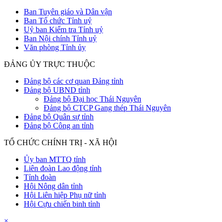
Ban Tuyên giáo và Dân vận
Ban Tổ chức Tỉnh uỷ
Uỷ ban Kiểm tra Tỉnh uỷ
Ban Nội chính Tỉnh uỷ
Văn phòng Tỉnh ủy
ĐẢNG ỦY TRỰC THUỘC
Đảng bộ các cơ quan Đảng tỉnh
Đảng bộ UBND tỉnh
Đảng bộ Đại học Thái Nguyên
Đảng bộ CTCP Gang thép Thái Nguyên
Đảng bộ Quân sự tỉnh
Đảng bộ Công an tỉnh
TỔ CHỨC CHÍNH TRỊ - XÃ HỘI
Ủy ban MTTQ tỉnh
Liên đoàn Lao động tỉnh
Tỉnh đoàn
Hội Nông dân tỉnh
Hội Liên hiệp Phụ nữ tỉnh
Hội Cựu chiến binh tỉnh
×