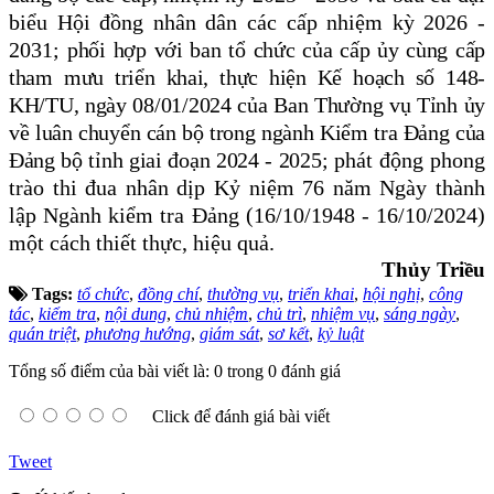
biểu Hội đồng nhân dân các cấp nhiệm kỳ 2026 -
2031;
phối hợp với ban tổ chức của cấp ủy cùng cấp
tham mưu triển khai, thực hiện Kế hoạch
số 148-
KH/TU, ngày 08/0
1
/2024 của Ban Thường vụ Tỉnh ủy
về
l
uân chuyển cán bộ trong ngành Kiểm tra Đảng
của
Đảng bộ
tỉnh giai đoạn 2024 - 2025
;
phát động phong
trào thi đua nhân dịp Kỷ niệm 76 năm Ngày thành
lập Ngành kiểm tra Đảng (16/10/1948 - 16/10/2024)
một cách thiết thực, hiệu quả.
Thủy Triều
Tags:
tổ chức
,
đồng chí
,
thường vụ
,
triển khai
,
hội nghị
,
công
tác
,
kiểm tra
,
nội dung
,
chủ nhiệm
,
chủ trì
,
nhiệm vụ
,
sáng ngày
,
quán triệt
,
phương hướng
,
giám sát
,
sơ kết
,
kỷ luật
Tổng số điểm của bài viết là: 0 trong 0 đánh giá
Click để đánh giá bài viết
Tweet