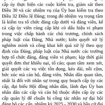
cấp ủy thực hiện các cuộc kiểm tra, giám sát theo
Điều 30 và các nhiệm vụ của Ủy ban kiểm tra theo
Điều 32 Điều lệ Đảng; trong đó nhiệm vụ trọng tâm
là kiểm tra tổ chức đảng cấp dưới và đảng viên, kể
cả cấp ủy viên cùng cấp khi có dấu hiệu vi phạm
trong việc chấp hành các chủ trương, chính sách
pháp luật của Đảng, Nhà nước;
kiên quyết xử lý
nghiêm minh và công khai kết quả xử lý theo quy
định của Đảng, pháp luật của Nhà nước các trường
hợp tổ chức đảng, đảng viên vi phạm
;
kịp thời giải
quyết đơn thư khiếu nại, tố cáo; quan tâm xem xét,
giải quyết
các vụ việc
tồn đọng, kéo dài, nổi cộm,
bức xúc mà cán bộ, đảng viên
, Nhân dân quan tâm,
nhất là đối với nhân sự trong quy hoạch cấp ủy các
cấp, đại biểu Hội đồng nhân dân, lãnh đạo Ủy ban
nhân dân các cấp và cán bộ thuộc diện cấp ủy các
cấp quản lý để chuẩn bị công tác nhân sự đại hội
đảng bộ các cấp, nhiệm kỳ 2025 - 2030 và bầu cử đại