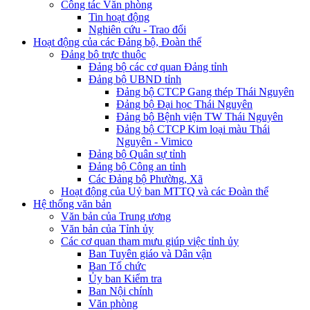
Công tác Văn phòng
Tin hoạt động
Nghiên cứu - Trao đổi
Hoạt động của các Đảng bộ, Đoàn thể
Đảng bộ trực thuộc
Đảng bộ các cơ quan Đảng tỉnh
Đảng bộ UBND tỉnh
Đảng bộ CTCP Gang thép Thái Nguyên
Đảng bộ Đại học Thái Nguyên
Đảng bộ Bệnh viện TW Thái Nguyên
Đảng bộ CTCP Kim loại màu Thái
Nguyên - Vimico
Đảng bộ Quân sự tỉnh
Đảng bộ Công an tỉnh
Các Đảng bộ Phường, Xã
Hoạt động của Uỷ ban MTTQ và các Đoàn thể
Hệ thống văn bản
Văn bản của Trung ương
Văn bản của Tỉnh ủy
Các cơ quan tham mưu giúp việc tỉnh ủy
Ban Tuyên giáo và Dân vận
Ban Tổ chức
Ủy ban Kiểm tra
Ban Nội chính
Văn phòng