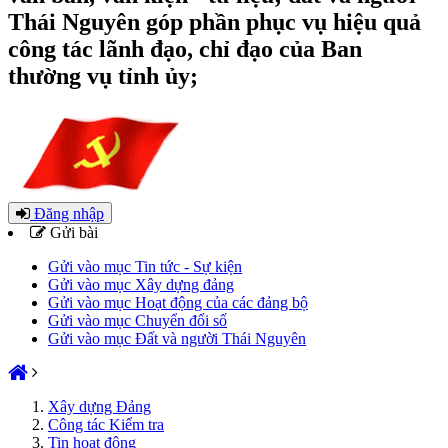
Thái Nguyên góp phần phục vụ hiệu quả
công tác lãnh đạo, chỉ đạo của Ban
thường vụ tỉnh ủy;
Đăng nhập
Gửi bài
Gửi vào mục Tin tức - Sự kiện
Gửi vào mục Xây dựng đảng
Gửi vào mục Hoạt động của các đảng bộ
Gửi vào mục Chuyển đổi số
Gửi vào mục Đất và người Thái Nguyên
Xây dựng Đảng
Công tác Kiểm tra
Tin hoạt động