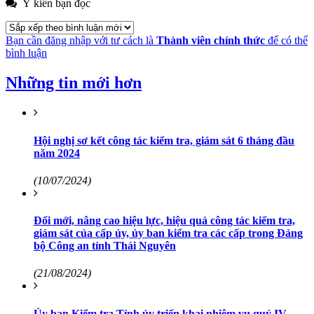
Ý kiến bạn đọc
Bạn cần đăng nhập với tư cách là
Thành viên chính thức
để có thể
bình luận
Những tin mới hơn
Hội nghị sơ kết công tác kiểm tra, giám sát 6 tháng đầu
năm 2024
(10/07/2024)
Đổi mới, nâng cao hiệu lực, hiệu quả công tác kiểm tra,
giám sát của cấp ủy, ủy ban kiểm tra các cấp trong Đảng
bộ Công an tỉnh Thái Nguyên
(21/08/2024)
Ủy ban Kiểm tra Tỉnh ủy triển khai nhiệm vụ quý IV