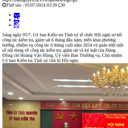
Thứ sáu - 05/07/2024 03:39
0
Sáng ngày 05/7, Uỷ ban Kiểm tra Tỉnh uỷ tổ chức Hội nghị sơ kết
công tác kiểm tra, giám sát 6 tháng đầu năm, triển khai phương
hướng, nhiệm vụ công tác 6 tháng cuối năm 2024 và quán triệt một
số nội dung về công tác kiểm tra, giám sát và kỷ luật của Đảng.
Đồng chí Hoàng Văn Hùng, Uỷ viên Ban Thường vụ, Chủ nhiệm
Uỷ ban Kiểm tra Tỉnh uỷ chủ trì Hội nghị.