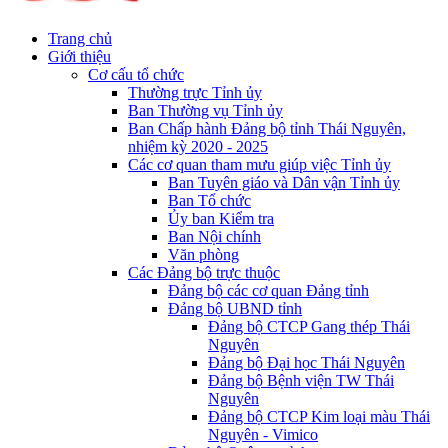
Trang chủ
Giới thiệu
Cơ cấu tổ chức
Thường trực Tỉnh ủy
Ban Thường vụ Tỉnh ủy
Ban Chấp hành Đảng bộ tỉnh Thái Nguyên,
nhiệm kỳ 2020 - 2025
Các cơ quan tham mưu giúp việc Tỉnh ủy
Ban Tuyên giáo và Dân vận Tỉnh ủy
Ban Tổ chức
Ủy ban Kiểm tra
Ban Nội chính
Văn phòng
Các Đảng bộ trực thuộc
Đảng bộ các cơ quan Đảng tỉnh
Đảng bộ UBND tỉnh
Đảng bộ CTCP Gang thép Thái
Nguyên
Đảng bộ Đại học Thái Nguyên
Đảng bộ Bệnh viện TW Thái
Nguyên
Đảng bộ CTCP Kim loại màu Thái
Nguyên - Vimico