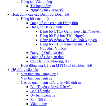
Công tác Văn phòng
Tin hoạt động
Nghiên cứu - Trao đổi
Hoạt động của các Đảng bộ, Đoàn thể
Đảng bộ trực thuộc
Đảng bộ các cơ quan Đảng tỉnh
Đảng bộ UBND tỉnh
Đảng bộ CTCP Gang thép Thái Nguyên
Đảng bộ Đại học Thái Nguyên
Đảng bộ Bệnh viện TW Thái Nguyên
Đảng bộ CTCP Kim loại màu Thái
Nguyên - Vimico
Đảng bộ Quân sự tỉnh
Đảng bộ Công an tỉnh
Các Đảng bộ Phường, Xã
Hoạt động của Uỷ ban MTTQ và các Đoàn thể
Hệ thống văn bản
Văn bản của Trung ương
Văn bản của Tỉnh ủy
Các cơ quan tham mưu giúp việc tỉnh ủy
Ban Tuyên giáo và Dân vận
Ban Tổ chức
Ủy ban Kiểm tra
Ban Nội chính
Văn phòng