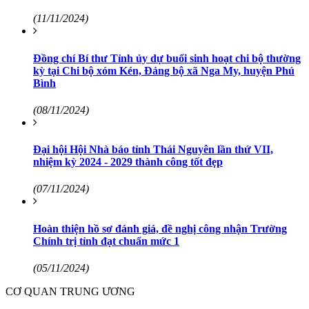
(11/11/2024)
Đồng chí Bí thư Tỉnh ủy dự buổi sinh hoạt chi bộ thường
kỳ tại Chi bộ xóm Kén, Đảng bộ xã Nga My, huyện Phú
Bình
(08/11/2024)
Đại hội Hội Nhà báo tỉnh Thái Nguyên lần thứ VII,
nhiệm kỳ 2024 - 2029 thành công tốt đẹp
(07/11/2024)
Hoàn thiện hồ sơ đánh giá, đề nghị công nhận Trường
Chính trị tỉnh đạt chuẩn mức 1
(05/11/2024)
CƠ QUAN TRUNG ƯƠNG