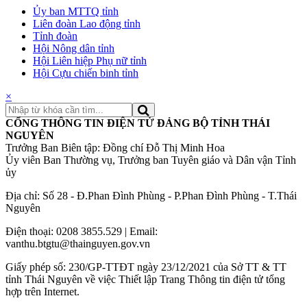
Ủy ban MTTQ tỉnh
Liên đoàn Lao động tỉnh
Tỉnh đoàn
Hội Nông dân tỉnh
Hội Liên hiệp Phụ nữ tỉnh
Hội Cựu chiến binh tỉnh
×
CỔNG THÔNG TIN ĐIỆN TỬ ĐẢNG BỘ TỈNH THÁI
NGUYÊN
Trưởng Ban Biên tập: Đồng chí Đỗ Thị Minh Hoa
Ủy viên Ban Thường vụ, Trưởng ban Tuyên giáo và Dân vận Tỉnh
ủy
Địa chỉ: Số 28 - Đ.Phan Đình Phùng - P.Phan Đình Phùng - T.Thái
Nguyên
Điện thoại: 0208 3855.529 | Email:
vanthu.btgtu@thainguyen.gov.vn
Giấy phép số: 230/GP-TTĐT ngày 23/12/2021 của Sở TT & TT
tỉnh Thái Nguyên về việc Thiết lập Trang Thông tin điện tử tổng
hợp trên Internet.