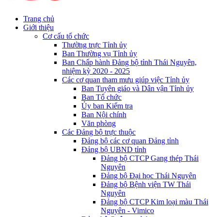
Trang chủ
Giới thiệu
Cơ cấu tổ chức
Thường trực Tỉnh ủy
Ban Thường vụ Tỉnh ủy
Ban Chấp hành Đảng bộ tỉnh Thái Nguyên,
nhiệm kỳ 2020 - 2025
Các cơ quan tham mưu giúp việc Tỉnh ủy
Ban Tuyên giáo và Dân vận Tỉnh ủy
Ban Tổ chức
Ủy ban Kiểm tra
Ban Nội chính
Văn phòng
Các Đảng bộ trực thuộc
Đảng bộ các cơ quan Đảng tỉnh
Đảng bộ UBND tỉnh
Đảng bộ CTCP Gang thép Thái
Nguyên
Đảng bộ Đại học Thái Nguyên
Đảng bộ Bệnh viện TW Thái
Nguyên
Đảng bộ CTCP Kim loại màu Thái
Nguyên - Vimico