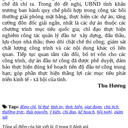
chế đã chỉ ra. Trong đó đề nghị, UBND tỉnh khẩn
trương ban hành quy chế phối hợp trong công tác bồi
thường giải phóng mặt bằng, thực hiện các dự án; tăng
cường đôn đốc giải ngân, nhất là các dự án thuộc các
chương trình mục tiêu quốc gia; chỉ đạo thực hiện
nghiêm công tác quản lý đầu tư xây dựng, đấu thầu,
lựa chọn nhà thầu; theo dõi chặt chẽ thi công; giám sát
chất lượng công trình và các nội dung khác có liên
quan. Tiếp tục quan tâm cân đối, bố trí vốn cho các
công trình, dự án đầu tư công đã được phê duyệt, đảm
bảo thực hiện đúng kế hoạch tiến độ đầu tư công trung
hạn; góp phần thực hiện thắng lợi các mục tiêu phát
triển kinh tế - xã hội của tỉnh.
Thu Hương
Tags:
đồng chí
,
bí thư
,
tỉnh ủy
,
thực hiện
,
giai đoạn
,
chủ tịch
,
thường trực
,
thái nguyên
,
ý kiến
,
chỉ đạo
,
kế hoạch
,
hội nghị
,
giám
sát
Tổng số điểm của bài viết là: 0 trong 0 đánh giá