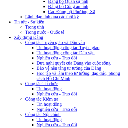
Đảng bộ Quân sự tỉnh
Đảng bộ Công an tỉnh
Các Đảng bộ Phường, Xã
Lãnh đạo tỉnh qua các thời kỳ
Tin tức - Sự kiện
Trong tỉnh
Trong nước - Quốc tế
Xây dựng Đảng
Công tác Tuyên giáo và Dân vận
Tin hoạt động công tác Tuyên giáo
Tin hoạt động công tác Dân vận
Nghiên cứu - Trao đổi
Đưa nghị quyết của Đảng vào cuộc sống
Bảo vệ nền tảng tư tưởng của Đảng
Học tập và làm theo tư tưởng, đạo đức, phong
cách Hồ Chí Minh
Công tác Tổ chức
Tin hoạt động
Nghiên cứu - Trao đổi
Công tác Kiểm tra
Tin hoạt động
Nghiên cứu - Trao đổi
Công tác Nội chính
Tin hoạt động
Nghiên cứu - Trao đổi