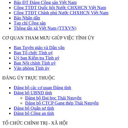
Báo ĐT Đảng Cộng sản Việt Nam
Cổng TTĐT Quốc hội Nước CHXHCN Việt Nam
Cổng TTĐT Chính phủ Nước CHXHCN Việt Nam
Báo Nhân dân
Tạp chí Cộng sản
Thông tấn xã Việt Nam (TTXVN)
CƠ QUAN THAM MƯU GIÚP VIỆC TỈNH ỦY
Ban Tuyên giáo và Dân vận
Ban Tổ chức Tỉnh uỷ
Uỷ ban Kiểm tra Tỉnh uỷ
Ban Nội chính Tỉnh uỷ
Văn phòng Tỉnh ủy
ĐẢNG ỦY TRỰC THUỘC
Đảng bộ các cơ quan Đảng tỉnh
Đảng bộ UBND tỉnh
Đảng bộ Đại học Thái Nguyên
Đảng bộ CTCP Gang thép Thái Nguyên
Đảng bộ Quân sự tỉnh
Đảng bộ Công an tỉnh
TỔ CHỨC CHÍNH TRỊ - XÃ HỘI