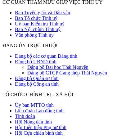
CƠ QUAN THAM MƯU GIÚP VIỆC TỈNH ỦY
Ban Tuyên giáo và Dân vận
Ban Tổ chức Tỉnh uỷ
Uỷ ban Kiểm tra Tỉnh uỷ
Ban Nội chính Tỉnh uỷ
Văn phòng Tỉnh ủy
ĐẢNG ỦY TRỰC THUỘC
Đảng bộ các cơ quan Đảng tỉnh
Đảng bộ UBND tỉnh
Đảng bộ Đại học Thái Nguyên
Đảng bộ CTCP Gang thép Thái Nguyên
Đảng bộ Quân sự tỉnh
Đảng bộ Công an tỉnh
TỔ CHỨC CHÍNH TRỊ - XÃ HỘI
Ủy ban MTTQ tỉnh
Liên đoàn Lao động tỉnh
Tỉnh đoàn
Hội Nông dân tỉnh
Hội Liên hiệp Phụ nữ tỉnh
Hội Cựu chiến binh tỉnh