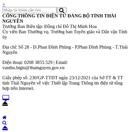
×
CỔNG THÔNG TIN ĐIỆN TỬ ĐẢNG BỘ TỈNH THÁI
NGUYÊN
Trưởng Ban Biên tập: Đồng chí Đỗ Thị Minh Hoa
Ủy viên Ban Thường vụ, Trưởng ban Tuyên giáo và Dân vận Tỉnh
ủy
Địa chỉ: Số 28 - Đ.Phan Đình Phùng - P.Phan Đình Phùng - T.Thái
Nguyên
Điện thoại: 0208 3855.529 | Email:
vanthu.btgtu@thainguyen.gov.vn
Giấy phép số: 230/GP-TTĐT ngày 23/12/2021 của Sở TT & TT
tỉnh Thái Nguyên về việc Thiết lập Trang Thông tin điện tử tổng
hợp trên Internet.