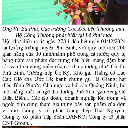
Ông Vũ Bá Phú, Cục trưởng Cục Xúc tiến Thương mại,
Bộ Công Thương phát biểu tại Lễ khai mạc
Hội chợ diễn
ra từ ngày 27/11 đến hết ngày 01/12/2024
tại Quảng trường huyện Phú Bình
, với
quy mô trên 200
gian hàng của 30 tỉnh/thành phố
trong cả nước;
quy tụ
hàng trăm sản phẩm đặc trưng tiêu biểu mang đậm bản
sắc văn hóa vùng miền của các địa phương
như: Gà đồi
Phú Bình, Tương nếp Úc Kỳ, Khô gà, Thắng cố Lào
Cai; Giò chả Ước Lễ; bánh chưng gù Hà Giang; hạt
điều Bình Phước; Chả mực và hải sản Quảng Ninh; bò
một nắng, mắt cá ngừ đại dương Phú Yên; gạo Séng Cù
Điện Biên... Các tập đoàn, doanh nghiệp lớn trong và
ngoài tỉnh cũng tham gia trưng bày sản phẩm của đơn
vị như:
Công ty cổ phần Gang thép Thái Nguyên;
Công ty cổ phần Tập
đoàn DANKO
; Công ty cổ phần
CNT Group
..
.