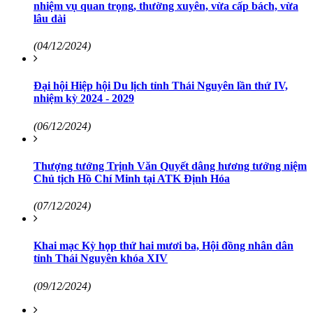
nhiệm vụ quan trọng, thường xuyên, vừa cấp bách, vừa
lâu dài
(04/12/2024)
Đại hội Hiệp hội Du lịch tỉnh Thái Nguyên lần thứ IV,
nhiệm kỳ 2024 - 2029
(06/12/2024)
Thượng tướng Trịnh Văn Quyết dâng hương tưởng niệm
Chủ tịch Hồ Chí Minh tại ATK Định Hóa
(07/12/2024)
Khai mạc Kỳ họp thứ hai mươi ba, Hội đồng nhân dân
tỉnh Thái Nguyên khóa XIV
(09/12/2024)