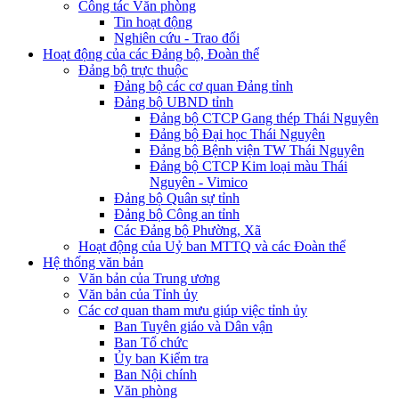
Công tác Văn phòng
Tin hoạt động
Nghiên cứu - Trao đổi
Hoạt động của các Đảng bộ, Đoàn thể
Đảng bộ trực thuộc
Đảng bộ các cơ quan Đảng tỉnh
Đảng bộ UBND tỉnh
Đảng bộ CTCP Gang thép Thái Nguyên
Đảng bộ Đại học Thái Nguyên
Đảng bộ Bệnh viện TW Thái Nguyên
Đảng bộ CTCP Kim loại màu Thái
Nguyên - Vimico
Đảng bộ Quân sự tỉnh
Đảng bộ Công an tỉnh
Các Đảng bộ Phường, Xã
Hoạt động của Uỷ ban MTTQ và các Đoàn thể
Hệ thống văn bản
Văn bản của Trung ương
Văn bản của Tỉnh ủy
Các cơ quan tham mưu giúp việc tỉnh ủy
Ban Tuyên giáo và Dân vận
Ban Tổ chức
Ủy ban Kiểm tra
Ban Nội chính
Văn phòng