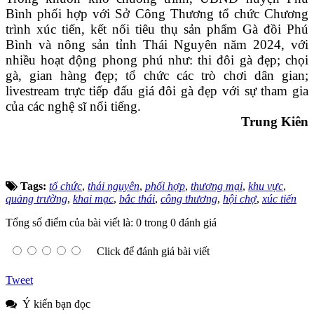
Bình phối hợp với Sở Công Thương tổ chức Chương
trình xúc tiến, kết nối tiêu thụ sản phẩm Gà đồi Phú
Bình và nông sản tỉnh Thái Nguyên năm 2024, với
nhiều hoạt động phong phú như: thi đôi gà đẹp; chọi
gà, gian hàng đẹp; tổ chức các trò chơi dân gian;
livestream trực tiếp đấu giá đôi gà đẹp với sự tham gia
của các nghệ sĩ nổi tiếng.
Trung Kiên
Tags:
tổ chức
,
thái nguyên
,
phối hợp
,
thương mại
,
khu vực
,
quảng trường
,
khai mạc
,
bắc thái
,
công thương
,
hội chợ
,
xúc tiến
Tổng số điểm của bài viết là: 0 trong 0 đánh giá
Click để đánh giá bài viết
Tweet
Ý kiến bạn đọc