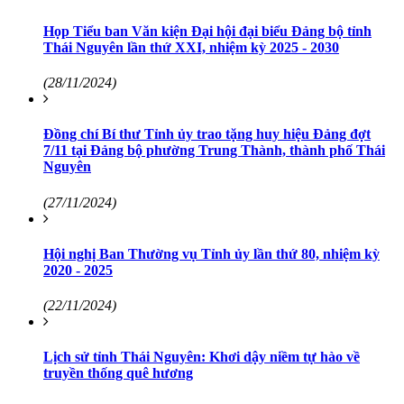
Họp Tiểu ban Văn kiện Đại hội đại biểu Đảng bộ tỉnh
Thái Nguyên lần thứ XXI, nhiệm kỳ 2025 - 2030
(28/11/2024)
Đồng chí Bí thư Tỉnh ủy trao tặng huy hiệu Đảng đợt
7/11 tại Đảng bộ phường Trung Thành, thành phố Thái
Nguyên
(27/11/2024)
Hội nghị Ban Thường vụ Tỉnh ủy lần thứ 80, nhiệm kỳ
2020 - 2025
(22/11/2024)
Lịch sử tỉnh Thái Nguyên: Khơi dậy niềm tự hào về
truyền thống quê hương