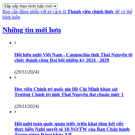
Bạn cần đăng nhập với tư cách là
Thành viên chính thức
để có thể
bình luận
Những tin mới hơn
Hội hữu nghị Việt Nam - Campuchia tỉnh Thái Nguyên tổ
chức thành công Đại hội nhiệm kỳ 2024 - 2029
(29/11/2024)
Học viện Chính trị quốc gia Hồ Chí Minh khảo sát
Trường Chính trị tỉnh Thái Nguyên đạt chuẩn mức 1
(29/11/2024)
Hội nghị toàn quốc quán triệt, triển khai tổng kết việc
thực hiện Nghị quyết số 18-NQ/TW của Ban Chấp hành
Trung ương Đảng khóa XII