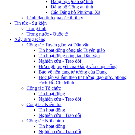
Đảng bộ Quân sự tỉnh
Đảng bộ Công an tỉnh
Các Đảng bộ Phường, Xã
Lãnh đạo tỉnh qua các thời kỳ
Tin tức - Sự kiện
Trong tỉnh
Trong nước - Quốc tế
Xây dựng Đảng
Công tác Tuyên giáo và Dân vận
Tin hoạt động công tác Tuyên giáo
Tin hoạt động công tác Dân vận
Nghiên cứu - Trao đổi
Đưa nghị quyết của Đảng vào cuộc sống
Bảo vệ nền tảng tư tưởng của Đảng
Học tập và làm theo tư tưởng, đạo đức, phong
cách Hồ Chí Minh
Công tác Tổ chức
Tin hoạt động
Nghiên cứu - Trao đổi
Công tác Kiểm tra
Tin hoạt động
Nghiên cứu - Trao đổi
Công tác Nội chính
Tin hoạt động
Nghiên cứu - Trao đổi