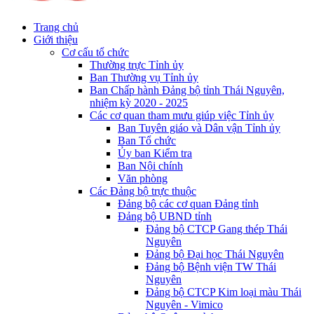
Trang chủ
Giới thiệu
Cơ cấu tổ chức
Thường trực Tỉnh ủy
Ban Thường vụ Tỉnh ủy
Ban Chấp hành Đảng bộ tỉnh Thái Nguyên,
nhiệm kỳ 2020 - 2025
Các cơ quan tham mưu giúp việc Tỉnh ủy
Ban Tuyên giáo và Dân vận Tỉnh ủy
Ban Tổ chức
Ủy ban Kiểm tra
Ban Nội chính
Văn phòng
Các Đảng bộ trực thuộc
Đảng bộ các cơ quan Đảng tỉnh
Đảng bộ UBND tỉnh
Đảng bộ CTCP Gang thép Thái
Nguyên
Đảng bộ Đại học Thái Nguyên
Đảng bộ Bệnh viện TW Thái
Nguyên
Đảng bộ CTCP Kim loại màu Thái
Nguyên - Vimico