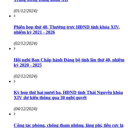
(01/12/2024)
Phiên họp thứ 48, Thường trực HĐND tỉnh khóa XIV,
nhiệm kỳ 2021 - 2026
(02/12/2024)
Hội nghị Ban Chấp hành Đảng bộ tỉnh lần thứ 40, nhiệm
kỳ 2020 - 2025
(02/12/2024)
Kỳ họp thứ hai mươi ba, HĐND tỉnh Thái Nguyên khóa
XIV dự kiến thông qua 30 nghị quyết
(04/12/2024)
Công tác phòng, chống tham nhũng, lãng phí, tiêu cực là