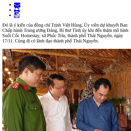
Đó là ý kiến của đồng chí Trịnh Việt Hùng, Ủy viên dự khuyết Ban
Chấp hành Trung ương Đảng, Bí thư Tỉnh ủy khi đến thăm mô hình
Suối Cốc Homestay, xã Phúc Trìu, thành phố Thái Nguyên, ngày
17/11. Cùng đi có lãnh đạo thành phố Thái Nguyên.