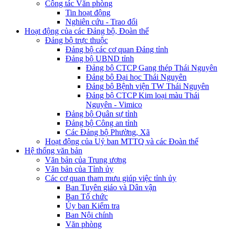
Công tác Văn phòng
Tin hoạt động
Nghiên cứu - Trao đổi
Hoạt động của các Đảng bộ, Đoàn thể
Đảng bộ trực thuộc
Đảng bộ các cơ quan Đảng tỉnh
Đảng bộ UBND tỉnh
Đảng bộ CTCP Gang thép Thái Nguyên
Đảng bộ Đại học Thái Nguyên
Đảng bộ Bệnh viện TW Thái Nguyên
Đảng bộ CTCP Kim loại màu Thái
Nguyên - Vimico
Đảng bộ Quân sự tỉnh
Đảng bộ Công an tỉnh
Các Đảng bộ Phường, Xã
Hoạt động của Uỷ ban MTTQ và các Đoàn thể
Hệ thống văn bản
Văn bản của Trung ương
Văn bản của Tỉnh ủy
Các cơ quan tham mưu giúp việc tỉnh ủy
Ban Tuyên giáo và Dân vận
Ban Tổ chức
Ủy ban Kiểm tra
Ban Nội chính
Văn phòng