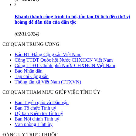
Khánh thành công trình tu bổ, tôn tạo Di tích đền thờ vị
hoàng đế đầu tiên của dân tộc
(02/11/2024)
CƠ QUAN TRUNG ƯƠNG
Báo ĐT Đảng Cộng sản Việt Nam
Cổng TTĐT Quốc hội Nước CHXHCN Việt Nam
Cổng TTĐT Chính phủ Nước CHXHCN Việt Nam
Báo Nhân dân
Tạp chí Cộng sản
Thông tấn xã Việt Nam (TTXVN)
CƠ QUAN THAM MƯU GIÚP VIỆC TỈNH ỦY
Ban Tuyên giáo và Dân vận
Ban Tổ chức Tỉnh uỷ
Uỷ ban Kiểm tra Tỉnh uỷ
Ban Nội chính Tỉnh uỷ
Văn phòng Tỉnh ủy
ĐẢNG ỦY TRỰC THUỘC