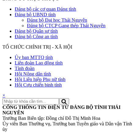
Đảng bộ các cơ quan Đảng tỉnh
Đảng bộ UBND tỉnh
Đảng bộ Đại học Thái Nguyên
Đảng bộ CTCP Gang thép Thái Nguyên
Đảng bộ Quân sự tỉnh
Đảng bộ Công an tỉnh
TỔ CHỨC CHÍNH TRỊ - XÃ HỘI
Ủy ban MTTQ tỉnh
Liên đoàn Lao động tỉnh
Tỉnh đoàn
Hội Nông dân tỉnh
Hội Liên hiệp Phụ nữ tỉnh
Hội Cựu chiến binh tỉnh
×
CỔNG THÔNG TIN ĐIỆN TỬ ĐẢNG BỘ TỈNH THÁI
NGUYÊN
Trưởng Ban Biên tập: Đồng chí Đỗ Thị Minh Hoa
Ủy viên Ban Thường vụ, Trưởng ban Tuyên giáo và Dân vận Tỉnh
ủy