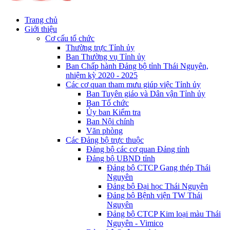
Trang chủ
Giới thiệu
Cơ cấu tổ chức
Thường trực Tỉnh ủy
Ban Thường vụ Tỉnh ủy
Ban Chấp hành Đảng bộ tỉnh Thái Nguyên,
nhiệm kỳ 2020 - 2025
Các cơ quan tham mưu giúp việc Tỉnh ủy
Ban Tuyên giáo và Dân vận Tỉnh ủy
Ban Tổ chức
Ủy ban Kiểm tra
Ban Nội chính
Văn phòng
Các Đảng bộ trực thuộc
Đảng bộ các cơ quan Đảng tỉnh
Đảng bộ UBND tỉnh
Đảng bộ CTCP Gang thép Thái
Nguyên
Đảng bộ Đại học Thái Nguyên
Đảng bộ Bệnh viện TW Thái
Nguyên
Đảng bộ CTCP Kim loại màu Thái
Nguyên - Vimico