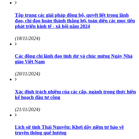
Tập trung các giải pháp đồng bộ, quyết liệt trong lãnh
đạo, chỉ đạo hoàn thành thắng lợi, toàn diện các mục tiêu
phát triển kinh tế - xã hội năm 2024
(18/11/2024)
Các đồng chí lãnh đạo tỉnh dự và chúc mừng Ngày Nhà
giáo Việt Nam
(20/11/2024)
Xác định trách nhiệm của các cấp, ngành trong thực hiện
kế hoạch đầu tư công
(21/11/2024)
Lịch sử tỉnh Thái Nguyên: Khơi dậy niềm tự hào về
truyền thống quê hương