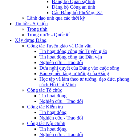
Đảng bộ Quân sự tỉnh
Đảng bộ Công an tỉnh
Các Đảng bộ Phường, Xã
Lãnh đạo tỉnh qua các thời kỳ
Tin tức - Sự kiện
Trong tỉnh
Trong nước - Quốc tế
Xây dựng Đảng
Công tác Tuyên giáo và Dân vận
Tin hoạt động công tác Tuyên giáo
Tin hoạt động công tác Dân vận
Nghiên cứu - Trao đổi
Đưa nghị quyết của Đảng vào cuộc sống
Bảo vệ nền tảng tư tưởng của Đảng
Học tập và làm theo tư tưởng, đạo đức, phong
cách Hồ Chí Minh
Công tác Tổ chức
Tin hoạt động
Nghiên cứu - Trao đổi
Công tác Kiểm tra
Tin hoạt động
Nghiên cứu - Trao đổi
Công tác Nội chính
Tin hoạt động
Nghiên cứu - Trao đổi