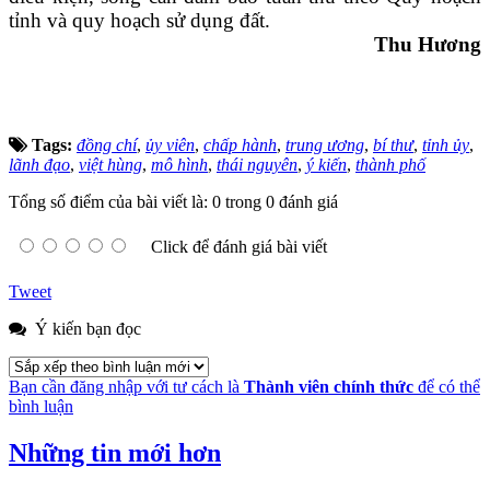
tỉnh và quy hoạch sử dụng đất.
Thu Hương
Tags:
đồng chí
,
ủy viên
,
chấp hành
,
trung ương
,
bí thư
,
tỉnh ủy
,
lãnh đạo
,
việt hùng
,
mô hình
,
thái nguyên
,
ý kiến
,
thành phố
Tổng số điểm của bài viết là: 0 trong 0 đánh giá
Click để đánh giá bài viết
Tweet
Ý kiến bạn đọc
Bạn cần đăng nhập với tư cách là
Thành viên chính thức
để có thể
bình luận
Những tin mới hơn