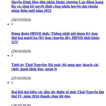
Huyện Định Hóa đón nhận Huân chương Lao động hạng
Ba và công bố quyết định công nhận huyện đạt chuẩn
nông thôn mới năm 2023
(30/10/2024)
Đảng đoàn HĐND tỉnh: Thống nhất nội dung Kỳ họp
thứ hai mươi ba (Kỳ họp chuyên đề), HĐND tỉnh khóa
XIV
(29/10/2024)
Tỉnh ủy Thái Nguyên: Rà soát, bổ sung quy hoạch các
chức danh lãnh đạo, quản lý
(25/10/2024)
Đại hội đại biểu các dân tộc thiểu số tỉnh Thái Nguyên lần
thứ IV, năm 2024 thành công tốt đẹp
(24/10/2024)