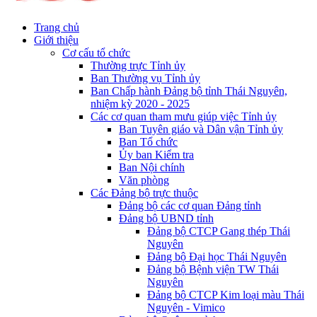
Trang chủ
Giới thiệu
Cơ cấu tổ chức
Thường trực Tỉnh ủy
Ban Thường vụ Tỉnh ủy
Ban Chấp hành Đảng bộ tỉnh Thái Nguyên,
nhiệm kỳ 2020 - 2025
Các cơ quan tham mưu giúp việc Tỉnh ủy
Ban Tuyên giáo và Dân vận Tỉnh ủy
Ban Tổ chức
Ủy ban Kiểm tra
Ban Nội chính
Văn phòng
Các Đảng bộ trực thuộc
Đảng bộ các cơ quan Đảng tỉnh
Đảng bộ UBND tỉnh
Đảng bộ CTCP Gang thép Thái
Nguyên
Đảng bộ Đại học Thái Nguyên
Đảng bộ Bệnh viện TW Thái
Nguyên
Đảng bộ CTCP Kim loại màu Thái
Nguyên - Vimico