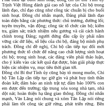
Trịnh Việt Hùng đánh giá cao nỗ lực của Chi bộ trong
lãnh đạo, chỉ đạo cũng như công tác chuẩn bị cho buổi
sinh hoạt. Đồng chí nhấn mạnh, Đảng phải lãnh đạo
toàn diện bằng các phương thức: chủ trương, đường lối;
tuyên truyền, vận động; công tác tổ chức cán bộ; kiểm
tra, giám sát; trách nhiệm nêu gương và cải cách hành
chính trong Đảng; người đứng đầu cấp ủy phải nắm
vững các dữ liệu, số liệu của chi bộ, đảng bộ mình phụ
trách. Đồng chí đề nghị, Chi bộ cần tiếp tục đổi mới
phương thức tổ chức để nâng cao chất lượng sinh hoạt
chi bộ; trong sinh hoạt, các đảng viên phải thảo luận,
cho ý kiến vào các kết quả đạt được, bàn giải pháp thực
hiện các nhiệm vụ, mục tiêu thời gian tới.
Đồng chí Bí thư Tỉnh ủy cũng bày tỏ mong muốn, Chi
bộ Tân Lập cần tiếp tục giữ gìn và phát huy tinh thần
đoàn kết; đảm bảo an ninh trật tự; đảm bảo 100% con
em được đến trường; tập trung xóa xong nhà tạm, nhà
dột nát; hoàn thiện hạ tầng giao thông. Đồng chí nhấn
mạnh, Văn Lăng nói chung và xóm Tân Lập nói riêng
phải làm tốt công tác giữ rừng, phát triển rừng. Bên