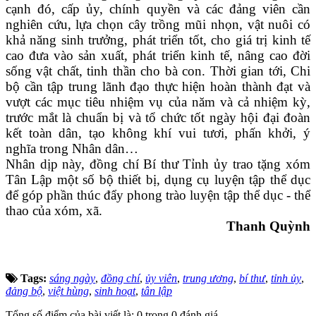
cạnh đó, cấp ủy, chính quyền và các đảng viên cần
nghiên cứu, lựa chọn cây trồng mũi nhọn, vật nuôi có
khả năng sinh trưởng, phát triển tốt, cho giá trị kinh tế
cao đưa vào sản xuất, phát triển kinh tế, nâng cao đời
sống vật chất, tinh thần cho bà con. Thời gian tới, Chi
bộ cần tập trung lãnh đạo thực hiện hoàn thành đạt và
vượt các mục tiêu nhiệm vụ của năm và cả nhiệm kỳ,
trước mắt là chuẩn bị và tổ chức tốt ngày hội đại đoàn
kết toàn dân, tạo không khí vui tươi, phấn khởi, ý
nghĩa trong Nhân dân…
Nhân dịp này, đồng chí Bí thư Tỉnh ủy trao tặng xóm
Tân Lập một số bộ thiết bị, dụng cụ luyện tập thể dục
để góp phần thúc đẩy phong trào luyện tập thể dục - thể
thao của xóm, xã.
Thanh Quỳnh
Tags:
sáng ngày
,
đồng chí
,
ủy viên
,
trung ương
,
bí thư
,
tỉnh ủy
,
đảng bộ
,
việt hùng
,
sinh hoạt
,
tân lập
Tổng số điểm của bài viết là: 0 trong 0 đánh giá