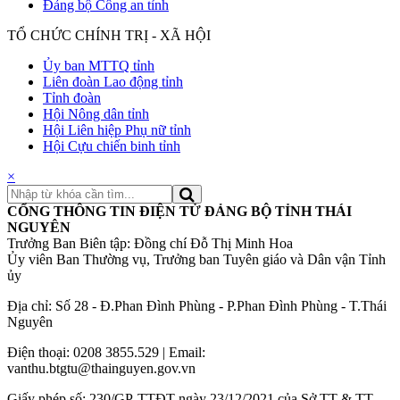
Đảng bộ Công an tỉnh
TỔ CHỨC CHÍNH TRỊ - XÃ HỘI
Ủy ban MTTQ tỉnh
Liên đoàn Lao động tỉnh
Tỉnh đoàn
Hội Nông dân tỉnh
Hội Liên hiệp Phụ nữ tỉnh
Hội Cựu chiến binh tỉnh
×
CỔNG THÔNG TIN ĐIỆN TỬ ĐẢNG BỘ TỈNH THÁI
NGUYÊN
Trưởng Ban Biên tập: Đồng chí Đỗ Thị Minh Hoa
Ủy viên Ban Thường vụ, Trưởng ban Tuyên giáo và Dân vận Tỉnh
ủy
Địa chỉ: Số 28 - Đ.Phan Đình Phùng - P.Phan Đình Phùng - T.Thái
Nguyên
Điện thoại: 0208 3855.529 | Email:
vanthu.btgtu@thainguyen.gov.vn
Giấy phép số: 230/GP-TTĐT ngày 23/12/2021 của Sở TT & TT