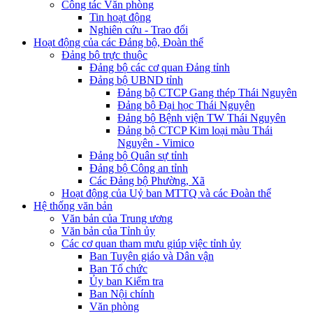
Công tác Văn phòng
Tin hoạt động
Nghiên cứu - Trao đổi
Hoạt động của các Đảng bộ, Đoàn thể
Đảng bộ trực thuộc
Đảng bộ các cơ quan Đảng tỉnh
Đảng bộ UBND tỉnh
Đảng bộ CTCP Gang thép Thái Nguyên
Đảng bộ Đại học Thái Nguyên
Đảng bộ Bệnh viện TW Thái Nguyên
Đảng bộ CTCP Kim loại màu Thái
Nguyên - Vimico
Đảng bộ Quân sự tỉnh
Đảng bộ Công an tỉnh
Các Đảng bộ Phường, Xã
Hoạt động của Uỷ ban MTTQ và các Đoàn thể
Hệ thống văn bản
Văn bản của Trung ương
Văn bản của Tỉnh ủy
Các cơ quan tham mưu giúp việc tỉnh ủy
Ban Tuyên giáo và Dân vận
Ban Tổ chức
Ủy ban Kiểm tra
Ban Nội chính
Văn phòng