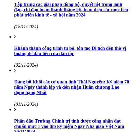
Tập trung các giải pháp đồng bộ, quyết liệt trong lãnh
đạo, chỉ đạo hoàn thành thắng lợi, toàn diện các mục tiêu
phát triển kinh tế - xã hội năm 2024
(18/11/2024)
Khánh thành công trình tu bổ, tôn tạo Di tích đền thờ vị
hoàng đế đầu tiên của dân tộc
(02/11/2024)
Đảng bộ Khối các cơ quan tỉnh Thái Nguyên: Kỷ niệm 70
năm Ngày thành lập và đón nhận Huân chương Lao
động hạng Nhất
(01/11/2024)
Phấn đấu Trường Chính trị tỉnh được công nhận đạt
chuẩn mức 1 vào dịp kỷ niệm Ngày Nhà giáo Việt Nam
20/11/2024