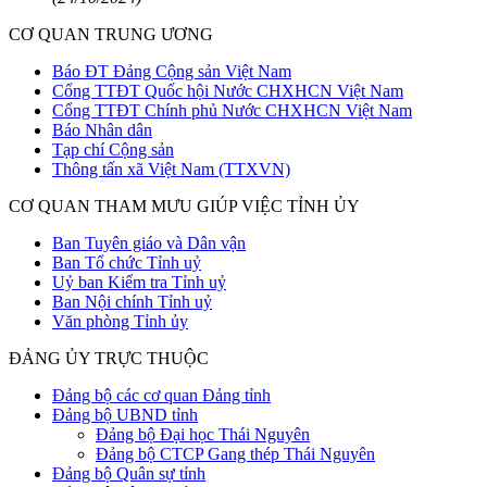
CƠ QUAN TRUNG ƯƠNG
Báo ĐT Đảng Cộng sản Việt Nam
Cổng TTĐT Quốc hội Nước CHXHCN Việt Nam
Cổng TTĐT Chính phủ Nước CHXHCN Việt Nam
Báo Nhân dân
Tạp chí Cộng sản
Thông tấn xã Việt Nam (TTXVN)
CƠ QUAN THAM MƯU GIÚP VIỆC TỈNH ỦY
Ban Tuyên giáo và Dân vận
Ban Tổ chức Tỉnh uỷ
Uỷ ban Kiểm tra Tỉnh uỷ
Ban Nội chính Tỉnh uỷ
Văn phòng Tỉnh ủy
ĐẢNG ỦY TRỰC THUỘC
Đảng bộ các cơ quan Đảng tỉnh
Đảng bộ UBND tỉnh
Đảng bộ Đại học Thái Nguyên
Đảng bộ CTCP Gang thép Thái Nguyên
Đảng bộ Quân sự tỉnh