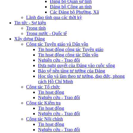
Đảng bộ Quân sự tỉnh
Đảng bộ Công an tỉnh
Các Đảng bộ Phường, Xã
Lãnh đạo tỉnh qua các thời kỳ
Tin tức - Sự kiện
Trong tỉnh
Trong nước - Quốc tế
Xây dựng Đảng
Công tác Tuyên giáo và Dân vận
Tin hoạt động công tác Tuyên giáo
Tin hoạt động công tác Dân vận
Nghiên cứu - Trao đổi
Đưa nghị quyết của Đảng vào cuộc sống
Bảo vệ nền tảng tư tưởng của Đảng
Học tập và làm theo tư tưởng, đạo đức, phong
cách Hồ Chí Minh
Công tác Tổ chức
Tin hoạt động
Nghiên cứu - Trao đổi
Công tác Kiểm tra
Tin hoạt động
Nghiên cứu - Trao đổi
Công tác Nội chính
Tin hoạt động
Nghiên cứu - Trao đổi