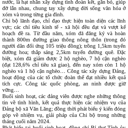
nước, là hạt nhân xây dựng tình đoàn kết, gắn bó, giúp
đỡ lẫn nhau, chung tay xây dựng đời sống văn hóa ở
xóm và trong từng gia đình.
Chi bộ lãnh đạo, chỉ đạo thực hiện toàn diện các lĩnh
vực; các chỉ tiêu kinh tế - xã hội đều đạt và vượt kế
hoạch đề ra. Từ đầu năm, xóm đã đăng ký và hoàn
thành 800m đường giao thông nông thôn (trong đó
người dân đối ứng 105 triệu đồng); trồng 1,5km tuyến
đường hoa; thắp sáng 2,5km tuyến đường quê. Đặc
biệt, xóm đã giảm được 2 hộ nghèo, 7 hộ cận nghèo
(đạt 128,6% chỉ tiêu xã giao), đến nay xóm còn 1 hộ
nghèo và 1 hộ cận nghèo… Công tác xây dựng Đảng,
hoạt động của các tổ chức đoàn thể đạt nhiều kết quả
tích cực. Công tác quốc phòng, an ninh được giữ
vững…
Buổi sinh hoạt, các đảng viên được nghe những thông
tin về tình hình, kết quả thực hiện các nhiệm vụ của
Đảng bộ xã Văn Lăng; đồng thời phát biểu ý kiến đóng
góp về nhiệm vụ, giải pháp của Chi bộ trong những
tháng cuối năm 2024.
Phát biểu tại buổi sinh hoạt, đồng chí Bí thư Tỉnh ủy