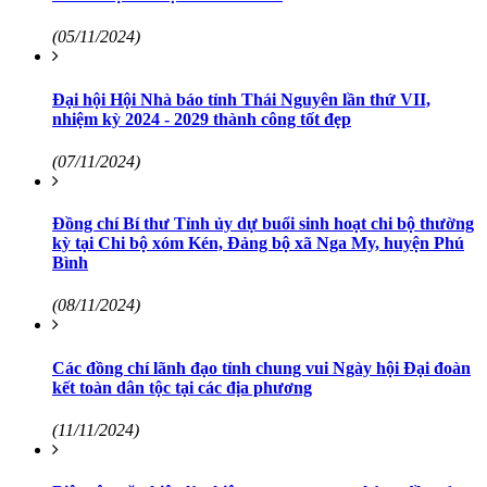
(05/11/2024)
Đại hội Hội Nhà báo tỉnh Thái Nguyên lần thứ VII,
nhiệm kỳ 2024 - 2029 thành công tốt đẹp
(07/11/2024)
Đồng chí Bí thư Tỉnh ủy dự buổi sinh hoạt chi bộ thường
kỳ tại Chi bộ xóm Kén, Đảng bộ xã Nga My, huyện Phú
Bình
(08/11/2024)
Các đồng chí lãnh đạo tỉnh chung vui Ngày hội Đại đoàn
kết toàn dân tộc tại các địa phương
(11/11/2024)