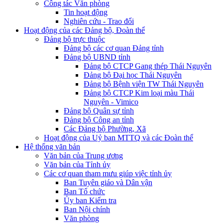
Công tác Văn phòng
Tin hoạt động
Nghiên cứu - Trao đổi
Hoạt động của các Đảng bộ, Đoàn thể
Đảng bộ trực thuộc
Đảng bộ các cơ quan Đảng tỉnh
Đảng bộ UBND tỉnh
Đảng bộ CTCP Gang thép Thái Nguyên
Đảng bộ Đại học Thái Nguyên
Đảng bộ Bệnh viện TW Thái Nguyên
Đảng bộ CTCP Kim loại màu Thái
Nguyên - Vimico
Đảng bộ Quân sự tỉnh
Đảng bộ Công an tỉnh
Các Đảng bộ Phường, Xã
Hoạt động của Uỷ ban MTTQ và các Đoàn thể
Hệ thống văn bản
Văn bản của Trung ương
Văn bản của Tỉnh ủy
Các cơ quan tham mưu giúp việc tỉnh ủy
Ban Tuyên giáo và Dân vận
Ban Tổ chức
Ủy ban Kiểm tra
Ban Nội chính
Văn phòng