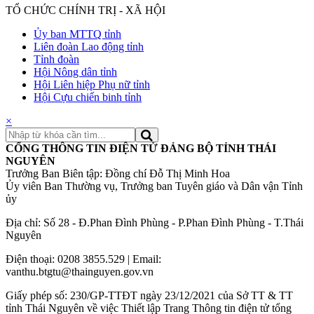
TỔ CHỨC CHÍNH TRỊ - XÃ HỘI
Ủy ban MTTQ tỉnh
Liên đoàn Lao động tỉnh
Tỉnh đoàn
Hội Nông dân tỉnh
Hội Liên hiệp Phụ nữ tỉnh
Hội Cựu chiến binh tỉnh
×
CỔNG THÔNG TIN ĐIỆN TỬ ĐẢNG BỘ TỈNH THÁI
NGUYÊN
Trưởng Ban Biên tập: Đồng chí Đỗ Thị Minh Hoa
Ủy viên Ban Thường vụ, Trưởng ban Tuyên giáo và Dân vận Tỉnh
ủy
Địa chỉ: Số 28 - Đ.Phan Đình Phùng - P.Phan Đình Phùng - T.Thái
Nguyên
Điện thoại: 0208 3855.529 | Email:
vanthu.btgtu@thainguyen.gov.vn
Giấy phép số: 230/GP-TTĐT ngày 23/12/2021 của Sở TT & TT
tỉnh Thái Nguyên về việc Thiết lập Trang Thông tin điện tử tổng