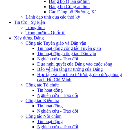
Đảng bộ Quân sự tỉnh
Đảng bộ Công an tỉnh
Các Đảng bộ Phường, Xã
Lãnh đạo tỉnh qua các thời kỳ
Tin tức - Sự kiện
Trong tỉnh
Trong nước - Quốc tế
Xây dựng Đảng
Công tác Tuyên giáo và Dân vận
Tin hoạt động công tác Tuyên giáo
Tin hoạt động công tác Dân vận
Nghiên cứu - Trao đổi
Đưa nghị quyết của Đảng vào cuộc sống
Bảo vệ nền tảng tư tưởng của Đảng
Học tập và làm theo tư tưởng, đạo đức, phong
cách Hồ Chí Minh
Công tác Tổ chức
Tin hoạt động
Nghiên cứu - Trao đổi
Công tác Kiểm tra
Tin hoạt động
Nghiên cứu - Trao đổi
Công tác Nội chính
Tin hoạt động
Nghiên cứu - Trao đổi