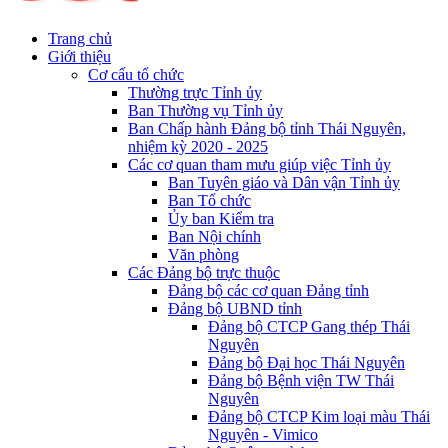
Trang chủ
Giới thiệu
Cơ cấu tổ chức
Thường trực Tỉnh ủy
Ban Thường vụ Tỉnh ủy
Ban Chấp hành Đảng bộ tỉnh Thái Nguyên,
nhiệm kỳ 2020 - 2025
Các cơ quan tham mưu giúp việc Tỉnh ủy
Ban Tuyên giáo và Dân vận Tỉnh ủy
Ban Tổ chức
Ủy ban Kiểm tra
Ban Nội chính
Văn phòng
Các Đảng bộ trực thuộc
Đảng bộ các cơ quan Đảng tỉnh
Đảng bộ UBND tỉnh
Đảng bộ CTCP Gang thép Thái
Nguyên
Đảng bộ Đại học Thái Nguyên
Đảng bộ Bệnh viện TW Thái
Nguyên
Đảng bộ CTCP Kim loại màu Thái
Nguyên - Vimico