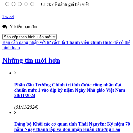
Click để đánh giá bài viết
Tweet
Ý kiến bạn đọc
Bạn cần đăng nhập với tư cách là
Thành viên chính thức
để có thể
bình luận
Những tin mới hơn
Phấn đấu Trường Chính trị tỉnh được công nhận đạt
chuẩn mức 1 vào dịp kỷ niệm Ngày Nhà giáo Việt Nam
20/11/2024
(01/11/2024)
Đảng bộ Khối các cơ quan tỉnh Thái Nguyên: Kỷ niệm 70
năm Ngày thành lập và đón nhận Huân chương Lao