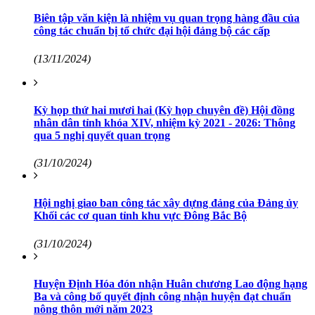
Biên tập văn kiện là nhiệm vụ quan trọng hàng đầu của
công tác chuẩn bị tổ chức đại hội đảng bộ các cấp
(13/11/2024)
Kỳ họp thứ hai mươi hai (Kỳ họp chuyên đề) Hội đồng
nhân dân tỉnh khóa XIV, nhiệm kỳ 2021 - 2026: Thông
qua 5 nghị quyết quan trọng
(31/10/2024)
Hội nghị giao ban công tác xây dựng đảng của Đảng ủy
Khối các cơ quan tỉnh khu vực Đông Bắc Bộ
(31/10/2024)
Huyện Định Hóa đón nhận Huân chương Lao động hạng
Ba và công bố quyết định công nhận huyện đạt chuẩn
nông thôn mới năm 2023