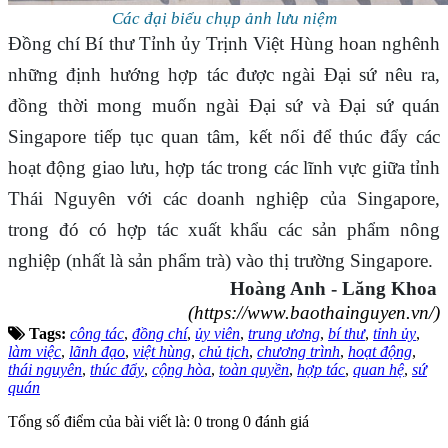
Các đại biểu chụp ảnh lưu niệm
Đồng chí Bí thư Tỉnh ủy Trịnh Việt Hùng hoan nghênh
những định hướng hợp tác được ngài Đại sứ nêu ra,
đồng thời mong muốn ngài Đại sứ và Đại sứ quán
Singapore tiếp tục quan tâm, kết nối để thúc đẩy các
hoạt động giao lưu, hợp tác trong các lĩnh vực giữa tỉnh
Thái Nguyên với các doanh nghiệp của Singapore,
trong đó có hợp tác xuất khẩu các sản phẩm nông
nghiệp (nhất là sản phẩm trà) vào thị trường Singapore.
Hoàng Anh - Lăng Khoa
(https://www.baothainguyen.vn/)
Tags:
công tác
,
đồng chí
,
ủy viên
,
trung ương
,
bí thư
,
tỉnh ủy
,
làm việc
,
lãnh đạo
,
việt hùng
,
chủ tịch
,
chương trình
,
hoạt động
,
thái nguyên
,
thúc đẩy
,
cộng hòa
,
toàn quyền
,
hợp tác
,
quan hệ
,
sứ
quán
Tổng số điểm của bài viết là: 0 trong 0 đánh giá