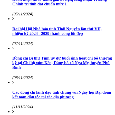
Chính trị tỉnh đạt chuẩn mức 1
(05/11/2024)
Đại hội Hội Nhà báo tỉnh Thái Nguyên lần thứ VII,
nhiệm kỳ 2024 - 2029 thành công tốt đẹp
(07/11/2024)
Đồng chí Bí thư Tỉnh ủy dự buổi sinh hoạt chi bộ thường
kỳ tại Chi bộ xóm Kén, Đảng bộ xã Nga My, huyện Phú
Bình
(08/11/2024)
Các đồng chí lãnh đạo tỉnh chung vui Ngày hội Đại đoàn
kết toàn dân tộc tại các địa phương
(11/11/2024)