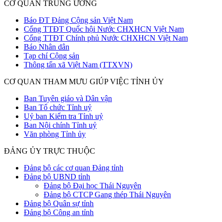
CƠ QUAN TRUNG ƯƠNG
Báo ĐT Đảng Cộng sản Việt Nam
Cổng TTĐT Quốc hội Nước CHXHCN Việt Nam
Cổng TTĐT Chính phủ Nước CHXHCN Việt Nam
Báo Nhân dân
Tạp chí Cộng sản
Thông tấn xã Việt Nam (TTXVN)
CƠ QUAN THAM MƯU GIÚP VIỆC TỈNH ỦY
Ban Tuyên giáo và Dân vận
Ban Tổ chức Tỉnh uỷ
Uỷ ban Kiểm tra Tỉnh uỷ
Ban Nội chính Tỉnh uỷ
Văn phòng Tỉnh ủy
ĐẢNG ỦY TRỰC THUỘC
Đảng bộ các cơ quan Đảng tỉnh
Đảng bộ UBND tỉnh
Đảng bộ Đại học Thái Nguyên
Đảng bộ CTCP Gang thép Thái Nguyên
Đảng bộ Quân sự tỉnh
Đảng bộ Công an tỉnh