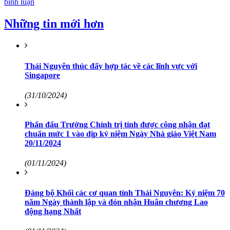
bình luận
Những tin mới hơn
Thái Nguyên thúc đẩy hợp tác về các lĩnh vực với
Singapore
(31/10/2024)
Phấn đấu Trường Chính trị tỉnh được công nhận đạt
chuẩn mức 1 vào dịp kỷ niệm Ngày Nhà giáo Việt Nam
20/11/2024
(01/11/2024)
Đảng bộ Khối các cơ quan tỉnh Thái Nguyên: Kỷ niệm 70
năm Ngày thành lập và đón nhận Huân chương Lao
động hạng Nhất