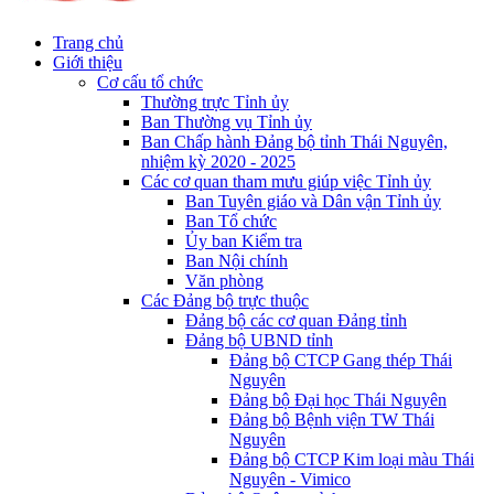
Trang chủ
Giới thiệu
Cơ cấu tổ chức
Thường trực Tỉnh ủy
Ban Thường vụ Tỉnh ủy
Ban Chấp hành Đảng bộ tỉnh Thái Nguyên,
nhiệm kỳ 2020 - 2025
Các cơ quan tham mưu giúp việc Tỉnh ủy
Ban Tuyên giáo và Dân vận Tỉnh ủy
Ban Tổ chức
Ủy ban Kiểm tra
Ban Nội chính
Văn phòng
Các Đảng bộ trực thuộc
Đảng bộ các cơ quan Đảng tỉnh
Đảng bộ UBND tỉnh
Đảng bộ CTCP Gang thép Thái
Nguyên
Đảng bộ Đại học Thái Nguyên
Đảng bộ Bệnh viện TW Thái
Nguyên
Đảng bộ CTCP Kim loại màu Thái
Nguyên - Vimico