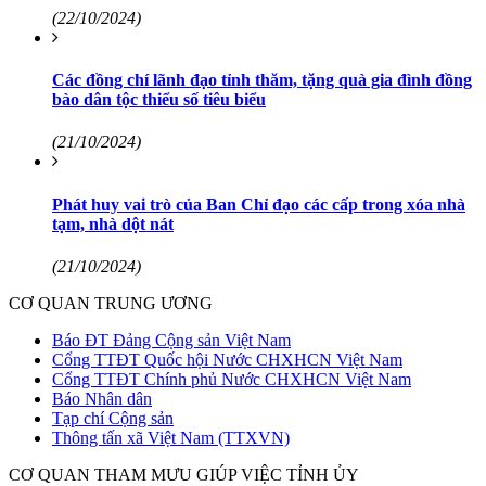
(22/10/2024)
Các đồng chí lãnh đạo tỉnh thăm, tặng quà gia đình đồng
bào dân tộc thiểu số tiêu biểu
(21/10/2024)
Phát huy vai trò của Ban Chỉ đạo các cấp trong xóa nhà
tạm, nhà dột nát
(21/10/2024)
CƠ QUAN TRUNG ƯƠNG
Báo ĐT Đảng Cộng sản Việt Nam
Cổng TTĐT Quốc hội Nước CHXHCN Việt Nam
Cổng TTĐT Chính phủ Nước CHXHCN Việt Nam
Báo Nhân dân
Tạp chí Cộng sản
Thông tấn xã Việt Nam (TTXVN)
CƠ QUAN THAM MƯU GIÚP VIỆC TỈNH ỦY