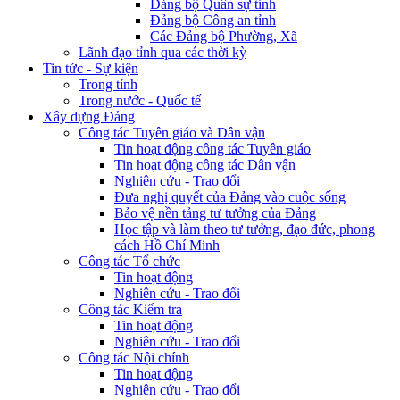
Đảng bộ Quân sự tỉnh
Đảng bộ Công an tỉnh
Các Đảng bộ Phường, Xã
Lãnh đạo tỉnh qua các thời kỳ
Tin tức - Sự kiện
Trong tỉnh
Trong nước - Quốc tế
Xây dựng Đảng
Công tác Tuyên giáo và Dân vận
Tin hoạt động công tác Tuyên giáo
Tin hoạt động công tác Dân vận
Nghiên cứu - Trao đổi
Đưa nghị quyết của Đảng vào cuộc sống
Bảo vệ nền tảng tư tưởng của Đảng
Học tập và làm theo tư tưởng, đạo đức, phong
cách Hồ Chí Minh
Công tác Tổ chức
Tin hoạt động
Nghiên cứu - Trao đổi
Công tác Kiểm tra
Tin hoạt động
Nghiên cứu - Trao đổi
Công tác Nội chính
Tin hoạt động
Nghiên cứu - Trao đổi