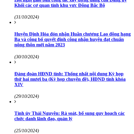
Khối các cơ quan tỉnh khu vực Đông Bắc Bộ
(31/10/2024)
Huyện Định Hóa đón nhận Huân chương Lao động hạng
Ba và công bố quyết định công nhận huyện đạt chuẩn
nông thôn mới năm 2023
(30/10/2024)
Đảng đoàn HĐND tỉnh: Thống nhất nội dung Kỳ họp
thứ hai mươi ba (Kỳ họp chuyên đề), HĐND tỉnh khóa
XIV
(29/10/2024)
Tỉnh ủy Thái Nguyên: Rà soát, bổ sung quy hoạch các
chức danh lãnh đạo, quản lý
(25/10/2024)