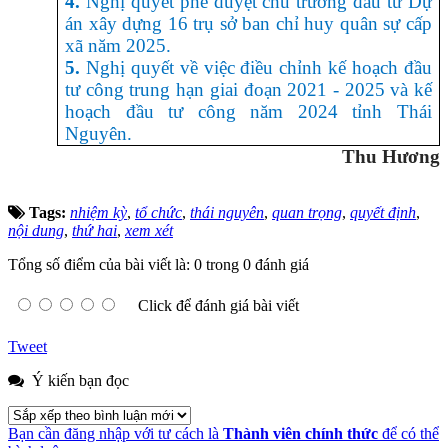
4.
Nghị quyết phê duyệt chủ trương đầu tư Dự
án xây dựng 16 trụ sở ban chỉ huy quân sự cấp
xã năm 2025.
5.
Nghị quyết về việc điều chỉnh kế hoạch đầu
tư công trung hạn giai đoạn 2021 - 2025 và kế
hoạch đầu tư công năm 2024 tỉnh Thái
Nguyên.
Thu Hương
Tags:
nhiệm kỳ
,
tổ chức
,
thái nguyên
,
quan trọng
,
quyết định
,
nội dung
,
thứ hai
,
xem xét
Tổng số điểm của bài viết là: 0 trong 0 đánh giá
Click để đánh giá bài viết
Tweet
Ý kiến bạn đọc
Bạn cần đăng nhập với tư cách là
Thành viên chính thức
để có thể