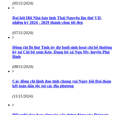
(05/11/2024)
Đại hội Hội Nhà báo tỉnh Thái Nguyên lần thứ VII,
nhiệm kỳ 2024 - 2029 thành công tốt đẹp
(07/11/2024)
Đồng chí Bí thư Tỉnh ủy dự buổi sinh hoạt chi bộ thường
kỳ tại Chi bộ xóm Kén, Đảng bộ xã Nga My, huyện Phú
Bình
(08/11/2024)
Các đồng chí lãnh đạo tỉnh chung vui Ngày hội Đại đoàn
kết toàn dân tộc tại các địa phương
(11/11/2024)
Hội nghị giao ban công tác xây dựng đảng của Đảng ủy