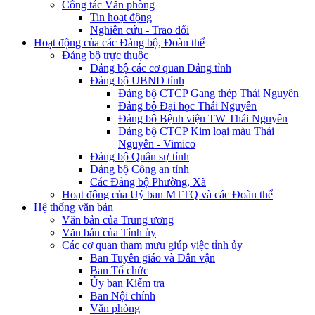
Công tác Văn phòng
Tin hoạt động
Nghiên cứu - Trao đổi
Hoạt động của các Đảng bộ, Đoàn thể
Đảng bộ trực thuộc
Đảng bộ các cơ quan Đảng tỉnh
Đảng bộ UBND tỉnh
Đảng bộ CTCP Gang thép Thái Nguyên
Đảng bộ Đại học Thái Nguyên
Đảng bộ Bệnh viện TW Thái Nguyên
Đảng bộ CTCP Kim loại màu Thái
Nguyên - Vimico
Đảng bộ Quân sự tỉnh
Đảng bộ Công an tỉnh
Các Đảng bộ Phường, Xã
Hoạt động của Uỷ ban MTTQ và các Đoàn thể
Hệ thống văn bản
Văn bản của Trung ương
Văn bản của Tỉnh ủy
Các cơ quan tham mưu giúp việc tỉnh ủy
Ban Tuyên giáo và Dân vận
Ban Tổ chức
Ủy ban Kiểm tra
Ban Nội chính
Văn phòng