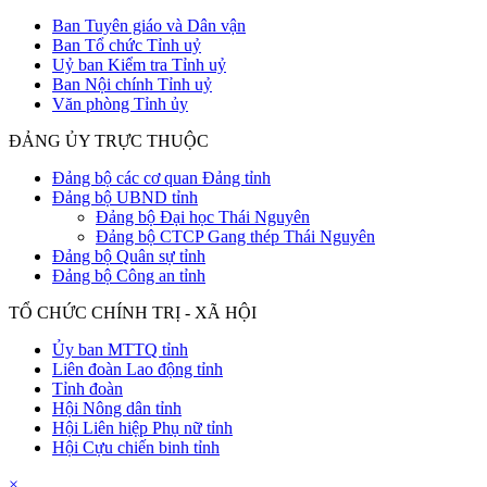
Ban Tuyên giáo và Dân vận
Ban Tổ chức Tỉnh uỷ
Uỷ ban Kiểm tra Tỉnh uỷ
Ban Nội chính Tỉnh uỷ
Văn phòng Tỉnh ủy
ĐẢNG ỦY TRỰC THUỘC
Đảng bộ các cơ quan Đảng tỉnh
Đảng bộ UBND tỉnh
Đảng bộ Đại học Thái Nguyên
Đảng bộ CTCP Gang thép Thái Nguyên
Đảng bộ Quân sự tỉnh
Đảng bộ Công an tỉnh
TỔ CHỨC CHÍNH TRỊ - XÃ HỘI
Ủy ban MTTQ tỉnh
Liên đoàn Lao động tỉnh
Tỉnh đoàn
Hội Nông dân tỉnh
Hội Liên hiệp Phụ nữ tỉnh
Hội Cựu chiến binh tỉnh
×