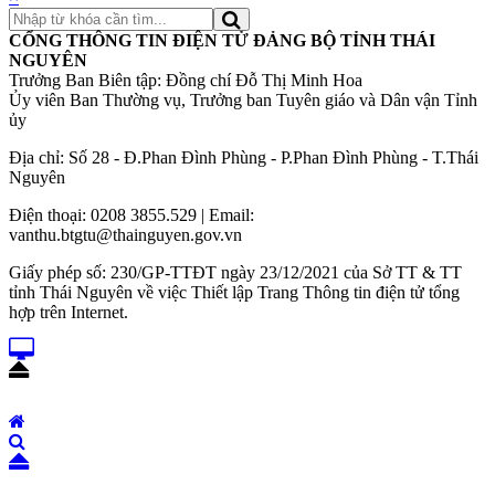
CỔNG THÔNG TIN ĐIỆN TỬ ĐẢNG BỘ TỈNH THÁI
NGUYÊN
Trưởng Ban Biên tập: Đồng chí Đỗ Thị Minh Hoa
Ủy viên Ban Thường vụ, Trưởng ban Tuyên giáo và Dân vận Tỉnh
ủy
Địa chỉ: Số 28 - Đ.Phan Đình Phùng - P.Phan Đình Phùng - T.Thái
Nguyên
Điện thoại: 0208 3855.529 | Email:
vanthu.btgtu@thainguyen.gov.vn
Giấy phép số: 230/GP-TTĐT ngày 23/12/2021 của Sở TT & TT
tỉnh Thái Nguyên về việc Thiết lập Trang Thông tin điện tử tổng
hợp trên Internet.