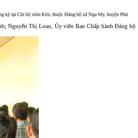
ờng kỳ tại Chi bộ xóm Kén, thuộc Đảng bộ xã Nga My, huyện Phú
ỉnh; Nguyễn Thị Loan, Ủy viên Ban Chấp hành Đảng bộ