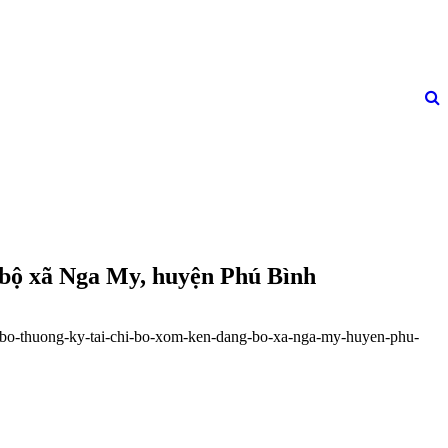
g bộ xã Nga My, huyện Phú Bình
chi-bo-thuong-ky-tai-chi-bo-xom-ken-dang-bo-xa-nga-my-huyen-phu-