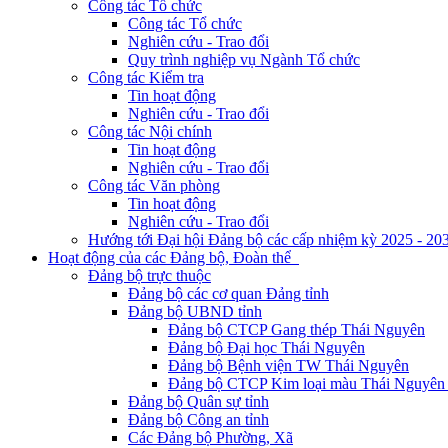
Công tác Tổ chức
Công tác Tổ chức
Nghiên cứu - Trao đổi
Quy trình nghiệp vụ Ngành Tổ chức
Công tác Kiểm tra
Tin hoạt động
Nghiên cứu - Trao đổi
Công tác Nội chính
Tin hoạt động
Nghiên cứu - Trao đổi
Công tác Văn phòng
Tin hoạt động
Nghiên cứu - Trao đổi
Hướng tới Đại hội Đảng bộ các cấp nhiệm kỳ 2025 - 20
Hoạt động của các Đảng bộ, Đoàn thể
Đảng bộ trực thuộc
Đảng bộ các cơ quan Đảng tỉnh
Đảng bộ UBND tỉnh
Đảng bộ CTCP Gang thép Thái Nguyên
Đảng bộ Đại học Thái Nguyên
Đảng bộ Bệnh viện TW Thái Nguyên
Đảng bộ CTCP Kim loại màu Thái Nguyên 
Đảng bộ Quân sự tỉnh
Đảng bộ Công an tỉnh
Các Đảng bộ Phường, Xã