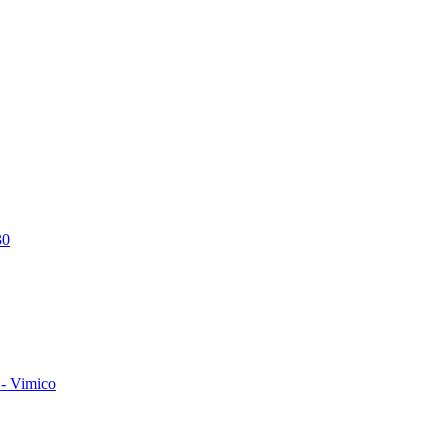
30
- Vimico