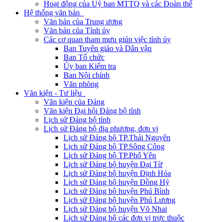
Hoạt động của Uỷ ban MTTQ và các Đoàn thể
Hệ thống văn bản
Văn bản của Trung ương
Văn bản của Tỉnh ủy
Các cơ quan tham mưu giúp việc tỉnh ủy
Ban Tuyên giáo và Dân vận
Ban Tổ chức
Ủy ban Kiểm tra
Ban Nội chính
Văn phòng
Văn kiện - Tư liệu
Văn kiện của Đảng
Văn kiện Đại hội Đảng bộ tỉnh
Lịch sử Đảng bộ tỉnh
Lịch sử Đảng bộ địa phương, đơn vị
Lịch sử Đảng bộ TP.Thái Nguyên
Lịch sử Đảng bộ TP.Sông Công
Lịch sử Đảng bộ TP.Phổ Yên
Lịch sử Đảng bộ huyện Đại Từ
Lịch sử Đảng bộ huyện Định Hóa
Lịch sử Đảng bộ huyện Đồng Hỷ
Lịch sử Đảng bộ huyện Phú Bình
Lịch sử Đảng bộ huyện Phú Lương
Lịch sử Đảng bộ huyện Võ Nhai
Lịch sử Đảng bộ các đơn vị trực thuộc