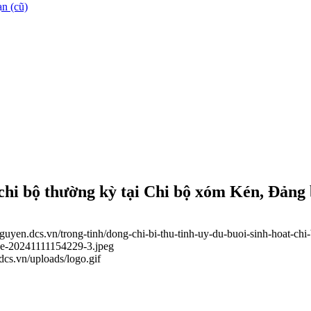
n (cũ)
t chi bộ thường kỳ tại Chi bộ xóm Kén, Đản
inguyen.dcs.vn/trong-tinh/dong-chi-bi-thu-tinh-uy-du-buoi-sinh-hoat-
age-20241111154229-3.jpeg
.dcs.vn/uploads/logo.gif