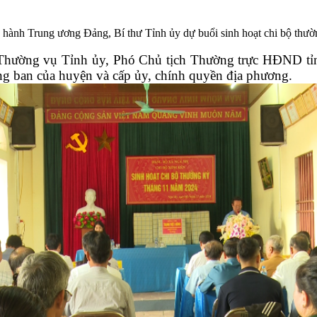
 hành Trung ương Đảng, Bí thư Tỉnh ủy dự buổi sinh hoạt chi bộ thư
Thường vụ Tỉnh ủy, Phó Chủ tịch Thường trực HĐND t
òng ban của huyện và cấp ủy, chính quyền địa phương.