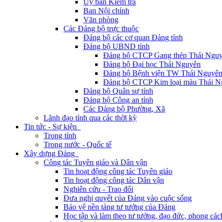
Ủy ban Kiểm tra
Ban Nội chính
Văn phòng
Các Đảng bộ trực thuộc
Đảng bộ các cơ quan Đảng tỉnh
Đảng bộ UBND tỉnh
Đảng bộ CTCP Gang thép Thái Ngu
Đảng bộ Đại học Thái Nguyên
Đảng bộ Bệnh viện TW Thái Nguyê
Đảng bộ CTCP Kim loại màu Thái N
Đảng bộ Quân sự tỉnh
Đảng bộ Công an tỉnh
Các Đảng bộ Phường, Xã
Lãnh đạo tỉnh qua các thời kỳ
Tin tức - Sự kiện
Trong tỉnh
Trong nước - Quốc tế
Xây dựng Đảng
Công tác Tuyên giáo và Dân vận
Tin hoạt động công tác Tuyên giáo
Tin hoạt động công tác Dân vận
Nghiên cứu - Trao đổi
Đưa nghị quyết của Đảng vào cuộc sống
Bảo vệ nền tảng tư tưởng của Đảng
Học tập và làm theo tư tưởng, đạo đức, phong cá