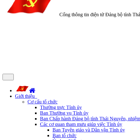
Cổng thông tin điện tử Đảng bộ tỉnh Th
Giới thiệu
Cơ cấu tổ chức
Thường trực Tỉnh ủy
Ban Thường vụ Tỉnh ủy
Ban Chấp hành Đảng bộ tỉnh Thái Nguyên, nhiệm
Các cơ quan tham mưu giúp việc Tỉnh ủy
Ban Tuyên giáo và Dân vận Tỉnh ủy
Ban tổ chức