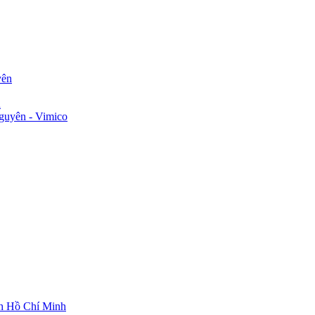
yên
n
guyên - Vimico
ch Hồ Chí Minh