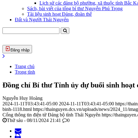
Lịch sử các đảng bộ phường, xã thuộc tỉnh Bắc Kạ
Sách, bài viết của tổng bí thư Nguyễn Phú Trọng
Tài liệu sinh hoạt Đảng, đoàn thể
Đất và Người Thái Nguyên
Đăng nhập
Trang chủ
Trong tỉnh
Đồng chí Bí thư Tỉnh ủy dự buổi sinh hoạ
Nguyễn Huy Hoàng
2024-11-11T03:43:41-05:00
2024-11-11T03:43:41-05:00
https://tha
binh-1118.html
https://thainguyen.dcs.vn/uploads/news/2024_11/im
Cổng thông tin điện tử Đảng bộ tỉnh Thái Nguyên
https://thainguyen
Thứ sáu - 08/11/2024 21:41
0