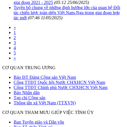
giai đoạn 2021 - 2025
(05:12 25/06/2025)
Tuyên bố chung về những định hướng lớn của quan hệ Đối
tác chiến lược toàn diện Việt Nam-Nga trong giai đoạn hợp
tác mới
(07:46 11/05/2025)
«
1
2
3
4
5
»
CƠ QUAN TRUNG ƯƠNG
Báo ĐT Đảng Cộng sản Việt Nam
Cổng TTĐT Quốc hội Nước CHXHCN Việt Nam
Cổng TTĐT Chính phủ Nước CHXHCN Việt Nam
Báo Nhân dân
Tạp chí Cộng sản
Thông tấn xã Việt Nam (TTXVN)
CƠ QUAN THAM MƯU GIÚP VIỆC TỈNH ỦY
Ban Tuyên giáo và Dân vận