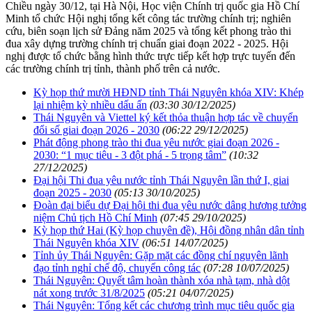
Chiều ngày 30/12, tại Hà Nội, Học viện Chính trị quốc gia Hồ Chí
Minh tổ chức Hội nghị tổng kết công tác trường chính trị; nghiên
cứu, biên soạn lịch sử Đảng năm 2025 và tổng kết phong trào thi
đua xây dựng trường chính trị chuẩn giai đoạn 2022 - 2025. Hội
nghị được tổ chức bằng hình thức trực tiếp kết hợp trực tuyến đến
các trường chính trị tỉnh, thành phố trên cả nước.
Kỳ họp thứ mười HĐND tỉnh Thái Nguyên khóa XIV: Khép
lại nhiệm kỳ nhiều dấu ấn
(03:30 30/12/2025)
Thái Nguyên và Viettel ký kết thỏa thuận hợp tác về chuyển
đổi số giai đoạn 2026 - 2030
(06:22 29/12/2025)
Phát động phong trào thi đua yêu nước giai đoạn 2026 -
2030: “1 mục tiêu - 3 đột phá - 5 trọng tâm”
(10:32
27/12/2025)
Đại hội Thi đua yêu nước tỉnh Thái Nguyên lần thứ I, giai
đoạn 2025 - 2030
(05:13 30/10/2025)
Đoàn đại biểu dự Đại hội thi đua yêu nước dâng hương tưởng
niệm Chủ tịch Hồ Chí Minh
(07:45 29/10/2025)
Kỳ họp thứ Hai (Kỳ họp chuyên đề), Hội đồng nhân dân tỉnh
Thái Nguyên khóa XIV
(06:51 14/07/2025)
Tỉnh ủy Thái Nguyên: Gặp mặt các đồng chí nguyên lãnh
đạo tỉnh nghỉ chế độ, chuyển công tác
(07:28 10/07/2025)
Thái Nguyên: Quyết tâm hoàn thành xóa nhà tạm, nhà dột
nát xong trước 31/8/2025
(05:21 04/07/2025)
Thái Nguyên: Tổng kết các chương trình mục tiêu quốc gia