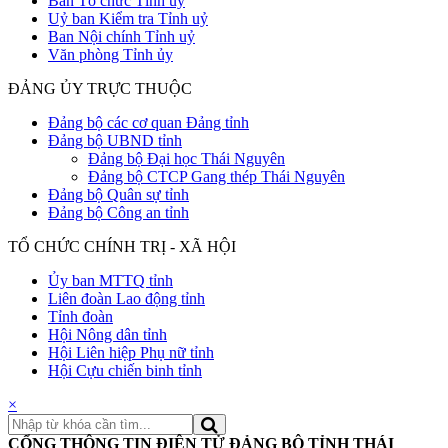
Ban Tổ chức Tỉnh uỷ
Uỷ ban Kiểm tra Tỉnh uỷ
Ban Nội chính Tỉnh uỷ
Văn phòng Tỉnh ủy
ĐẢNG ỦY TRỰC THUỘC
Đảng bộ các cơ quan Đảng tỉnh
Đảng bộ UBND tỉnh
Đảng bộ Đại học Thái Nguyên
Đảng bộ CTCP Gang thép Thái Nguyên
Đảng bộ Quân sự tỉnh
Đảng bộ Công an tỉnh
TỔ CHỨC CHÍNH TRỊ - XÃ HỘI
Ủy ban MTTQ tỉnh
Liên đoàn Lao động tỉnh
Tỉnh đoàn
Hội Nông dân tỉnh
Hội Liên hiệp Phụ nữ tỉnh
Hội Cựu chiến binh tỉnh
×
CỔNG THÔNG TIN ĐIỆN TỬ ĐẢNG BỘ TỈNH THÁI