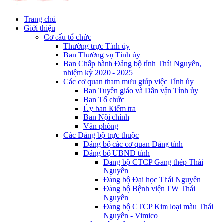
Trang chủ
Giới thiệu
Cơ cấu tổ chức
Thường trực Tỉnh ủy
Ban Thường vụ Tỉnh ủy
Ban Chấp hành Đảng bộ tỉnh Thái Nguyên,
nhiệm kỳ 2020 - 2025
Các cơ quan tham mưu giúp việc Tỉnh ủy
Ban Tuyên giáo và Dân vận Tỉnh ủy
Ban Tổ chức
Ủy ban Kiểm tra
Ban Nội chính
Văn phòng
Các Đảng bộ trực thuộc
Đảng bộ các cơ quan Đảng tỉnh
Đảng bộ UBND tỉnh
Đảng bộ CTCP Gang thép Thái
Nguyên
Đảng bộ Đại học Thái Nguyên
Đảng bộ Bệnh viện TW Thái
Nguyên
Đảng bộ CTCP Kim loại màu Thái
Nguyên - Vimico