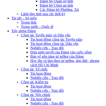
Đảng bộ Quân sự tỉnh
Đảng bộ Công an tỉnh
Các Đảng bộ Phường, Xã
Lãnh đạo tỉnh qua các thời kỳ
Tin tức - Sự kiện
Trong tỉnh
Trong nước - Quốc tế
Xây dựng Đảng
Công tác Tuyên giáo và Dân vận
Tin hoạt động công tác Tuyên giáo
Tin hoạt động công tác Dân vận
Nghiên cứu - Trao đổi
Đưa nghị quyết của Đảng vào cuộc sống
Bảo vệ nền tảng tư tưởng của Đảng
Học tập và làm theo tư tưởng, đạo đức, phong
cách Hồ Chí Minh
Công tác Tổ chức
Tin hoạt động
Nghiên cứu - Trao đổi
Công tác Kiểm tra
Tin hoạt động
Nghiên cứu - Trao đổi
Công tác Nội chính
Tin hoạt động
Nghiên cứu - Trao đổi