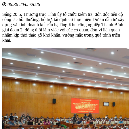
06:36 20/05/2026
Sáng 20-5, Thường trực Tỉnh ủy tổ chức kiểm tra, đôn đốc tiến độ
công tác bồi thường, hỗ trợ, tái định cư thực hiện Dự án đầu tư xây
dựng và kinh doanh kết cấu hạ tầng Khu công nghiệp Thanh Bình
giai đoạn 2; đồng thời làm việc với các cơ quan, đơn vị liên quan
nhằm kịp thời tháo gỡ khó khăn, vướng mắc trong quá trình triển
khai.