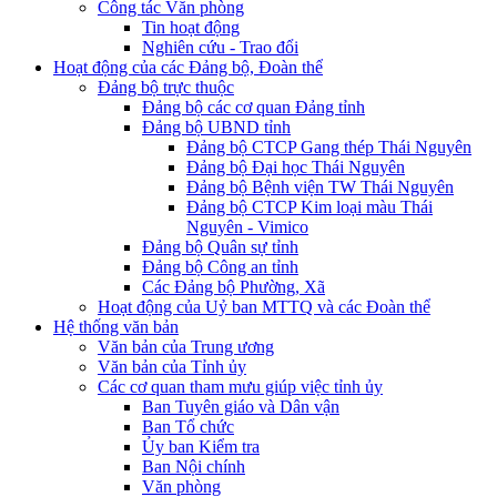
Công tác Văn phòng
Tin hoạt động
Nghiên cứu - Trao đổi
Hoạt động của các Đảng bộ, Đoàn thể
Đảng bộ trực thuộc
Đảng bộ các cơ quan Đảng tỉnh
Đảng bộ UBND tỉnh
Đảng bộ CTCP Gang thép Thái Nguyên
Đảng bộ Đại học Thái Nguyên
Đảng bộ Bệnh viện TW Thái Nguyên
Đảng bộ CTCP Kim loại màu Thái
Nguyên - Vimico
Đảng bộ Quân sự tỉnh
Đảng bộ Công an tỉnh
Các Đảng bộ Phường, Xã
Hoạt động của Uỷ ban MTTQ và các Đoàn thể
Hệ thống văn bản
Văn bản của Trung ương
Văn bản của Tỉnh ủy
Các cơ quan tham mưu giúp việc tỉnh ủy
Ban Tuyên giáo và Dân vận
Ban Tổ chức
Ủy ban Kiểm tra
Ban Nội chính
Văn phòng