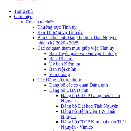
Trang chủ
Giới thiệu
Cơ cấu tổ chức
Thường trực Tỉnh ủy
Ban Thường vụ Tỉnh ủy
Ban Chấp hành Đảng bộ tỉnh Thái Nguyên,
nhiệm kỳ 2020 - 2025
Các cơ quan tham mưu giúp việc Tỉnh ủy
Ban Tuyên giáo và Dân vận Tỉnh ủy
Ban Tổ chức
Ủy ban Kiểm tra
Ban Nội chính
Văn phòng
Các Đảng bộ trực thuộc
Đảng bộ các cơ quan Đảng tỉnh
Đảng bộ UBND tỉnh
Đảng bộ CTCP Gang thép Thái
Nguyên
Đảng bộ Đại học Thái Nguyên
Đảng bộ Bệnh viện TW Thái
Nguyên
Đảng bộ CTCP Kim loại màu Thái
Nguyên - Vimico