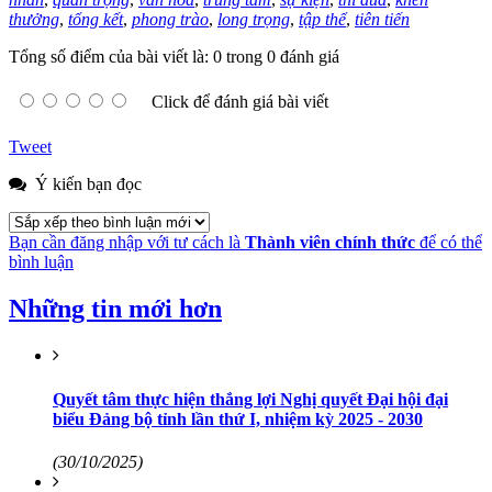
thưởng
,
tổng kết
,
phong trào
,
long trọng
,
tập thể
,
tiên tiến
Tổng số điểm của bài viết là: 0 trong 0 đánh giá
Click để đánh giá bài viết
Tweet
Ý kiến bạn đọc
Bạn cần đăng nhập với tư cách là
Thành viên chính thức
để có thể
bình luận
Những tin mới hơn
Quyết tâm thực hiện thắng lợi Nghị quyết Đại hội đại
biểu Đảng bộ tỉnh lần thứ I, nhiệm kỳ 2025 - 2030
(30/10/2025)