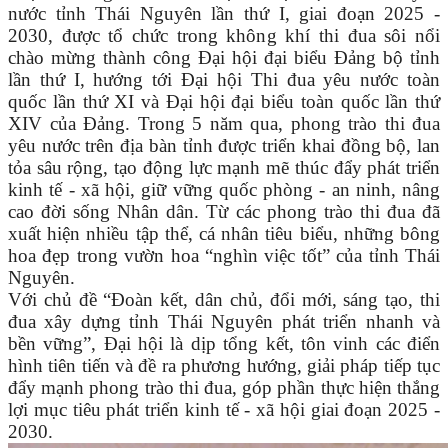
nước tỉnh Thái Nguyên lần thứ I, giai đoạn 2025 -
2030, được tổ chức trong không khí thi đua sôi nổi
chào mừng thành công Đại hội đại biểu Đảng bộ tỉnh
lần thứ I, hướng tới Đại hội Thi đua yêu nước toàn
quốc lần thứ XI và Đại hội đại biểu toàn quốc lần thứ
XIV của Đảng. Trong 5 năm qua, phong trào thi đua
yêu nước trên địa bàn tỉnh được triển khai đồng bộ, lan
tỏa sâu rộng, tạo động lực mạnh mẽ thúc đẩy phát triển
kinh tế - xã hội, giữ vững quốc phòng - an ninh, nâng
cao đời sống Nhân dân. Từ các phong trào thi đua đã
xuất hiện nhiều tập thể, cá nhân tiêu biểu, những bông
hoa đẹp trong vườn hoa “nghìn việc tốt” của tỉnh Thái
Nguyên.
Với chủ đề “Đoàn kết, dân chủ, đổi mới, sáng tạo, thi
đua xây dựng tỉnh Thái Nguyên phát triển nhanh và
bền vững”, Đại hội là dịp tổng kết, tôn vinh các điển
hình tiên tiến và đề ra phương hướng, giải pháp tiếp tục
đẩy mạnh phong trào thi đua, góp phần thực hiện thắng
lợi mục tiêu phát triển kinh tế - xã hội giai đoạn 2025 -
2030.