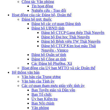
Công tác Văn phòng
Tin hoạt động
Nghiên cứu - Trao đổi
Hoạt động của các Đảng bộ, Đoàn thể
Đảng bộ trực thuộc
Đảng bộ các cơ quan Đảng tỉnh
Đảng bộ UBND tỉnh
Đảng bộ CTCP Gang thép Thái Nguyên
Đảng bộ Đại học Thái Nguyên
Đảng bộ Bệnh viện TW Thái Nguyên
Đảng bộ CTCP Kim loại màu Thái
Nguyên - Vimico
Đảng bộ Quân sự tỉnh
Đảng bộ Công an tỉnh
Các Đảng bộ Phường, Xã
Hoạt động của Uỷ ban MTTQ và các Đoàn thể
Hệ thống văn bản
Văn bản của Trung ương
Văn bản của Tỉnh ủy
Các cơ quan tham mưu giúp việc tỉnh ủy
Ban Tuyên giáo và Dân vận
Ban Tổ chức
Ủy ban Kiểm tra
Ban Nội chính
Văn phòng