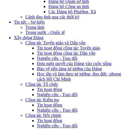
Đảng bộ Quân sự tỉnh
Đảng bộ Công an tỉnh
Các Đảng bộ Phường, Xã
Lãnh đạo tỉnh qua các thời kỳ
Tin tức - Sự kiện
Trong tỉnh
Trong nước - Quốc tế
Xây dựng Đảng
Công tác Tuyên giáo và Dân vận
Tin hoạt động công tác Tuyên giáo
Tin hoạt động công tác Dân vận
Nghiên cứu - Trao đổi
Đưa nghị quyết của Đảng vào cuộc sống
Bảo vệ nền tảng tư tưởng của Đảng
Học tập và làm theo tư tưởng, đạo đức, phong
cách Hồ Chí Minh
Công tác Tổ chức
Tin hoạt động
Nghiên cứu - Trao đổi
Công tác Kiểm tra
Tin hoạt động
Nghiên cứu - Trao đổi
Công tác Nội chính
Tin hoạt động
Nghiên cứu - Trao đổi