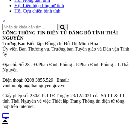
Hội Nông dân tỉnh
Hội Liên hiệp Phụ nữ tỉnh
Hội Cựu chiến binh tỉnh
×
CỔNG THÔNG TIN ĐIỆN TỬ ĐẢNG BỘ TỈNH THÁI
NGUYÊN
Trưởng Ban Biên tập: Đồng chí Đỗ Thị Minh Hoa
Ủy viên Ban Thường vụ, Trưởng ban Tuyên giáo và Dân vận Tỉnh
ủy
Địa chỉ: Số 28 - Đ.Phan Đình Phùng - P.Phan Đình Phùng - T.Thái
Nguyên
Điện thoại: 0208 3855.529 | Email:
vanthu.btgtu@thainguyen.gov.vn
Giấy phép số: 230/GP-TTĐT ngày 23/12/2021 của Sở TT & TT
tỉnh Thái Nguyên về việc Thiết lập Trang Thông tin điện tử tổng
hợp trên Internet.