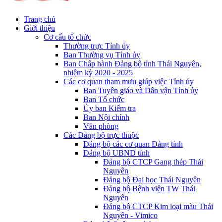
Trang chủ
Giới thiệu
Cơ cấu tổ chức
Thường trực Tỉnh ủy
Ban Thường vụ Tỉnh ủy
Ban Chấp hành Đảng bộ tỉnh Thái Nguyên,
nhiệm kỳ 2020 - 2025
Các cơ quan tham mưu giúp việc Tỉnh ủy
Ban Tuyên giáo và Dân vận Tỉnh ủy
Ban Tổ chức
Ủy ban Kiểm tra
Ban Nội chính
Văn phòng
Các Đảng bộ trực thuộc
Đảng bộ các cơ quan Đảng tỉnh
Đảng bộ UBND tỉnh
Đảng bộ CTCP Gang thép Thái
Nguyên
Đảng bộ Đại học Thái Nguyên
Đảng bộ Bệnh viện TW Thái
Nguyên
Đảng bộ CTCP Kim loại màu Thái
Nguyên - Vimico