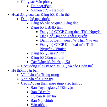
Công tác Văn phòng
Tin hoạt động
Nghiên cứu - Trao đổi
Hoạt động của các Đảng bộ, Đoàn thể
Đảng bộ trực thuộc
Đảng bộ các cơ quan Đảng tỉnh
Đảng bộ UBND tỉnh
Đảng bộ CTCP Gang thép Thái Nguyên
Đảng bộ Đại học Thái Nguyên
Đảng bộ Bệnh viện TW Thái Nguyên
Đảng bộ CTCP Kim loại màu Thái
Nguyên - Vimico
Đảng bộ Quân sự tỉnh
Đảng bộ Công an tỉnh
Các Đảng bộ Phường, Xã
Hoạt động của Uỷ ban MTTQ và các Đoàn thể
Hệ thống văn bản
Văn bản của Trung ương
Văn bản của Tỉnh ủy
Các cơ quan tham mưu giúp việc tỉnh ủy
Ban Tuyên giáo và Dân vận
Ban Tổ chức
Ủy ban Kiểm tra
Ban Nội chính
Văn phòng