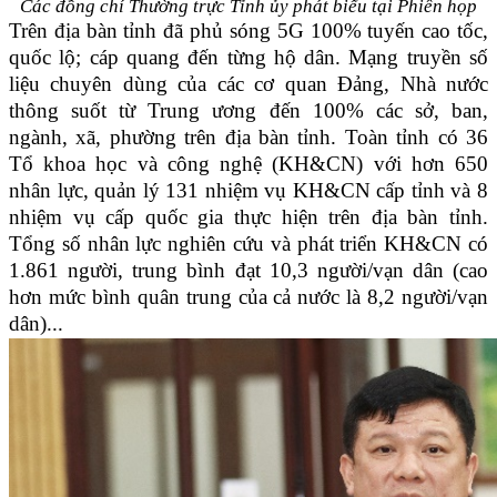
Các đồng chí Thường trực Tỉnh ủy phát biểu tại Phiên họp
Trên địa bàn tỉnh đã phủ sóng 5G 100% tuyến cao tốc,
quốc lộ; cáp quang đến từng hộ dân. Mạng truyền số
liệu chuyên dùng của các cơ quan Đảng, Nhà nước
thông suốt từ Trung ương đến 100% các sở, ban,
ngành, xã, phường trên địa bàn tỉnh. Toàn tỉnh có 36
Tổ khoa học và công nghệ (KH&CN) với hơn 650
nhân lực, quản lý 131 nhiệm vụ KH&CN cấp tỉnh và 8
nhiệm vụ cấp quốc gia thực hiện trên địa bàn tỉnh.
Tổng số nhân lực nghiên cứu và phát triển KH&CN có
1.861 người, trung bình đạt 10,3 người/vạn dân (cao
hơn mức bình quân trung của cả nước là 8,2 người/vạn
dân)...