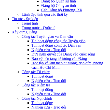
Đảng bộ Quân sự tỉnh
Đảng bộ Công an tỉnh
Các Đảng bộ Phường, Xã
Lãnh đạo tỉnh qua các thời kỳ
Tin tức - Sự kiện
Trong tỉnh
Trong nước - Quốc tế
Xây dựng Đảng
Công tác Tuyên giáo và Dân vận
Tin hoạt động công tác Tuyên giáo
Tin hoạt động công tác Dân vận
Nghiên cứu - Trao đổi
Đưa nghị quyết của Đảng vào cuộc sống
Bảo vệ nền tảng tư tưởng của Đảng
Học tập và làm theo tư tưởng, đạo đức, phong
cách Hồ Chí Minh
Công tác Tổ chức
Tin hoạt động
Nghiên cứu - Trao đổi
Công tác Kiểm tra
Tin hoạt động
Nghiên cứu - Trao đổi
Công tác Nội chính
Tin hoạt động
Nghiên cứu - Trao đổi