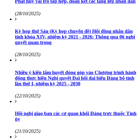
Phát huy vai trò tập hợp, đoàn kết các tầng lớp nhân dân
(28/10/2025)
Kỳ họp thứ Sáu (Kỳ họp chuyên đề) Hội đồng nhân dân
tỉnh khóa XIV, nhiệm kỳ 2021 - 2026: Thông qua 06 nghị
quyết quan trọng
(28/10/2025)
Nhiều ý kiến tâm huyết đóng góp vào Chương trình hành
động thực hiện Nghị quyết Đại hội đại biểu Đảng bộ tỉnh
lần thứ I, nhiệm kỳ 2025 - 2030
(22/10/2025)
Hội nghị giao ban các cơ quan khối Đảng trực thuộc Tỉnh
ủy
(21/10/2025)