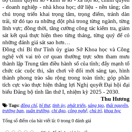
- doanh nghiệp - nhà khoa học; dữ liệu - nền tảng; cần
chú trọng triển khai trọng tâm, trọng điểm, tránh dàn
trải, từ đó tạo ra những đột phá trong từng ngành, từng
lĩnh vực; đồng thời, tăng cường công tác kiểm tra, giám
sát kết quả thực hiện theo từng tháng, từng quý để có
những đánh giá sát sao hơn…
Đồng chí Bí thư Tỉnh ủy giao Sở Khoa học và Công
nghệ với vai trò cơ quan thường trực sớm tham mưu
thành lập Trung tâm điều hành số của tỉnh; đẩy mạnh tổ
chức các cuộc thi, sân chơi về đổi mới sáng tạo, hình
thành phong trào sâu rộng trong toàn tỉnh; góp phần
tích cực vào thực hiện thắng lợi Nghị quyết Đại hội đại
biểu Đảng bộ tỉnh lần thứ I, nhiệm kỳ 2025 - 2030.
Thu Hương
Tags:
đồng chí
,
bí thư
,
tỉnh ủy
,
phát triển
,
sáng tạo
,
thái nguyên
,
trưởng ban
,
xuân trường
,
chỉ đạo
,
công nghệ
,
chủ trì
,
khoa học
Tổng số điểm của bài viết là: 0 trong 0 đánh giá