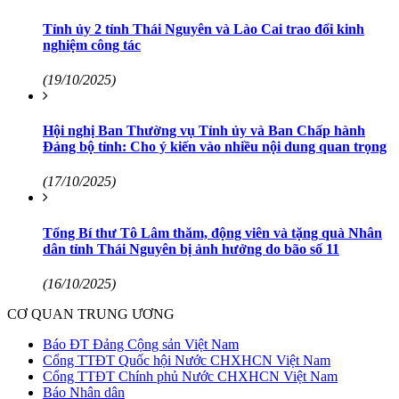
Tỉnh ủy 2 tỉnh Thái Nguyên và Lào Cai trao đổi kinh
nghiệm công tác
(19/10/2025)
Hội nghị Ban Thường vụ Tỉnh ủy và Ban Chấp hành
Đảng bộ tỉnh: Cho ý kiến vào nhiều nội dung quan trọng
(17/10/2025)
Tổng Bí thư Tô Lâm thăm, động viên và tặng quà Nhân
dân tỉnh Thái Nguyên bị ảnh hưởng do bão số 11
(16/10/2025)
CƠ QUAN TRUNG ƯƠNG
Báo ĐT Đảng Cộng sản Việt Nam
Cổng TTĐT Quốc hội Nước CHXHCN Việt Nam
Cổng TTĐT Chính phủ Nước CHXHCN Việt Nam
Báo Nhân dân