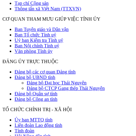
Tạp chí Cộng sản
Thông tấn xã Việt Nam (TTXVN)
CƠ QUAN THAM MƯU GIÚP VIỆC TỈNH ỦY
Ban Tuyên giáo và Dân vận
Ban Tổ chức Tỉnh uỷ
Uỷ ban Kiểm tra Tỉnh uỷ
Ban Nội chính Tỉnh uỷ
Văn phòng Tỉnh ủy
ĐẢNG ỦY TRỰC THUỘC
Đảng bộ các cơ quan Đảng tỉnh
Đảng bộ UBND tỉnh
Đảng bộ Đại học Thái Nguyên
Đảng bộ CTCP Gang thép Thái Nguyên
Đảng bộ Quân sự tỉnh
Đảng bộ Công an tỉnh
TỔ CHỨC CHÍNH TRỊ - XÃ HỘI
Ủy ban MTTQ tỉnh
Liên đoàn Lao động tỉnh
Tỉnh đoàn