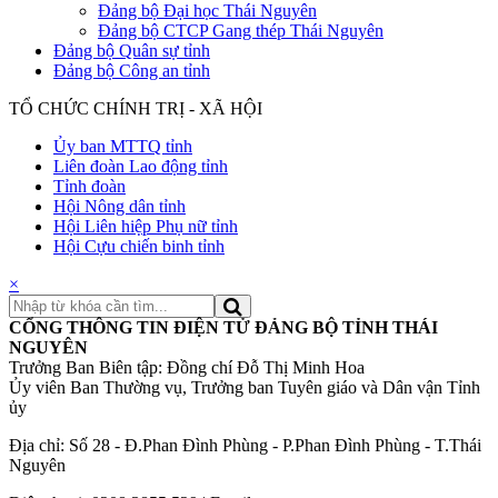
Đảng bộ Đại học Thái Nguyên
Đảng bộ CTCP Gang thép Thái Nguyên
Đảng bộ Quân sự tỉnh
Đảng bộ Công an tỉnh
TỔ CHỨC CHÍNH TRỊ - XÃ HỘI
Ủy ban MTTQ tỉnh
Liên đoàn Lao động tỉnh
Tỉnh đoàn
Hội Nông dân tỉnh
Hội Liên hiệp Phụ nữ tỉnh
Hội Cựu chiến binh tỉnh
×
CỔNG THÔNG TIN ĐIỆN TỬ ĐẢNG BỘ TỈNH THÁI
NGUYÊN
Trưởng Ban Biên tập: Đồng chí Đỗ Thị Minh Hoa
Ủy viên Ban Thường vụ, Trưởng ban Tuyên giáo và Dân vận Tỉnh
ủy
Địa chỉ: Số 28 - Đ.Phan Đình Phùng - P.Phan Đình Phùng - T.Thái
Nguyên