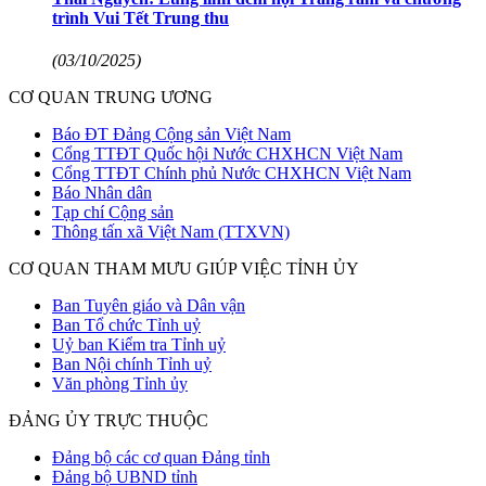
trình Vui Tết Trung thu
(03/10/2025)
CƠ QUAN TRUNG ƯƠNG
Báo ĐT Đảng Cộng sản Việt Nam
Cổng TTĐT Quốc hội Nước CHXHCN Việt Nam
Cổng TTĐT Chính phủ Nước CHXHCN Việt Nam
Báo Nhân dân
Tạp chí Cộng sản
Thông tấn xã Việt Nam (TTXVN)
CƠ QUAN THAM MƯU GIÚP VIỆC TỈNH ỦY
Ban Tuyên giáo và Dân vận
Ban Tổ chức Tỉnh uỷ
Uỷ ban Kiểm tra Tỉnh uỷ
Ban Nội chính Tỉnh uỷ
Văn phòng Tỉnh ủy
ĐẢNG ỦY TRỰC THUỘC
Đảng bộ các cơ quan Đảng tỉnh
Đảng bộ UBND tỉnh