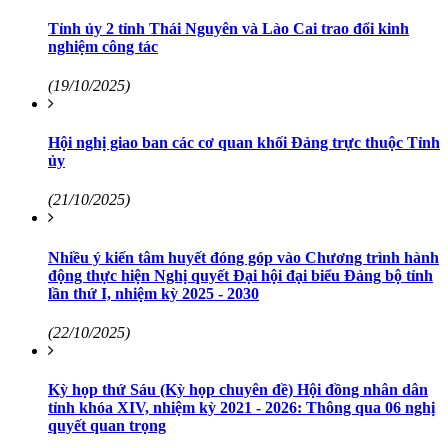
Tỉnh ủy 2 tỉnh Thái Nguyên và Lào Cai trao đổi kinh
nghiệm công tác
(19/10/2025)
Hội nghị giao ban các cơ quan khối Đảng trực thuộc Tỉnh
ủy
(21/10/2025)
Nhiều ý kiến tâm huyết đóng góp vào Chương trình hành
động thực hiện Nghị quyết Đại hội đại biểu Đảng bộ tỉnh
lần thứ I, nhiệm kỳ 2025 - 2030
(22/10/2025)
Kỳ họp thứ Sáu (Kỳ họp chuyên đề) Hội đồng nhân dân
tỉnh khóa XIV, nhiệm kỳ 2021 - 2026: Thông qua 06 nghị
quyết quan trọng