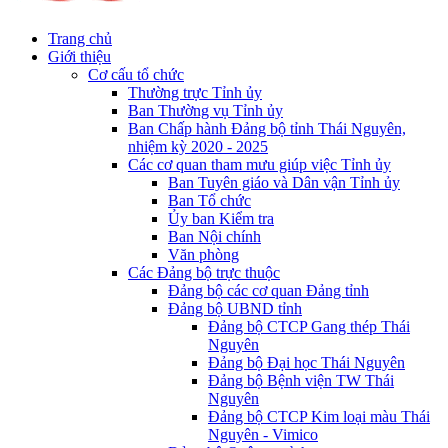
Trang chủ
Giới thiệu
Cơ cấu tổ chức
Thường trực Tỉnh ủy
Ban Thường vụ Tỉnh ủy
Ban Chấp hành Đảng bộ tỉnh Thái Nguyên,
nhiệm kỳ 2020 - 2025
Các cơ quan tham mưu giúp việc Tỉnh ủy
Ban Tuyên giáo và Dân vận Tỉnh ủy
Ban Tổ chức
Ủy ban Kiểm tra
Ban Nội chính
Văn phòng
Các Đảng bộ trực thuộc
Đảng bộ các cơ quan Đảng tỉnh
Đảng bộ UBND tỉnh
Đảng bộ CTCP Gang thép Thái
Nguyên
Đảng bộ Đại học Thái Nguyên
Đảng bộ Bệnh viện TW Thái
Nguyên
Đảng bộ CTCP Kim loại màu Thái
Nguyên - Vimico