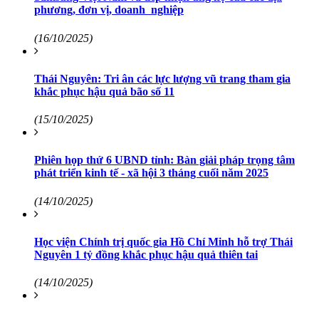
phương, đơn vị, doanh nghiệp
(16/10/2025)
Thái Nguyên: Tri ân các lực lượng vũ trang tham gia
khắc phục hậu quả bão số 11
(15/10/2025)
Phiên họp thứ 6 UBND tỉnh: Bàn giải pháp trọng tâm
phát triển kinh tế - xã hội 3 tháng cuối năm 2025
(14/10/2025)
Học viện Chính trị quốc gia Hồ Chí Minh hỗ trợ Thái
Nguyên 1 tỷ đồng khắc phục hậu quả thiên tai
(14/10/2025)