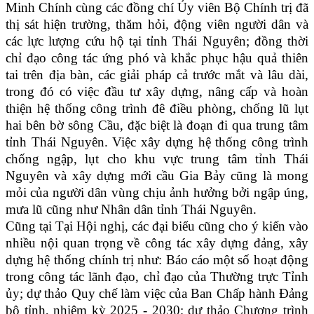
Minh Chính cùng các đồng chí Ủy viên Bộ Chính trị đã
thị sát hiện trường, thăm hỏi, động viên người dân và
các lực lượng cứu hộ tại tỉnh Thái Nguyên; đồng thời
chỉ đạo công tác ứng phó và khắc phục hậu quả thiên
tai trên địa bàn, các giải pháp cả trước mắt và lâu dài,
trong đó có việc đầu tư xây dựng, nâng cấp và hoàn
thiện hệ thống công trình đê điều phòng, chống lũ lụt
hai bên bờ sông Cầu, đặc biệt là đoạn đi qua trung tâm
tỉnh Thái Nguyên. Việc xây dựng hệ thống công trình
chống ngập, lụt cho khu vực trung tâm tỉnh Thái
Nguyên và xây dựng mới cầu Gia Bảy cũng là mong
mỏi của người dân vùng chịu ảnh hưởng bởi ngập úng,
mưa lũ cũng như Nhân dân tỉnh Thái Nguyên.
Cũng tại Tại Hội nghị, các đại biểu cũng cho ý kiến vào
nhiều nội quan trọng
về công tác xây dựng đảng, xây
dựng hệ thống chính trị như: Báo cáo một số hoạt động
trong công tác lãnh đạo, chỉ đạo của Thường trực Tỉnh
ủy; dự thảo Quy chế làm việc của Ban Chấp hành Đảng
bộ tỉnh, nhiệm kỳ 2025 - 2030; dự thảo Chương trình