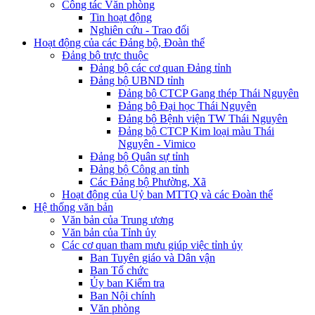
Công tác Văn phòng
Tin hoạt động
Nghiên cứu - Trao đổi
Hoạt động của các Đảng bộ, Đoàn thể
Đảng bộ trực thuộc
Đảng bộ các cơ quan Đảng tỉnh
Đảng bộ UBND tỉnh
Đảng bộ CTCP Gang thép Thái Nguyên
Đảng bộ Đại học Thái Nguyên
Đảng bộ Bệnh viện TW Thái Nguyên
Đảng bộ CTCP Kim loại màu Thái
Nguyên - Vimico
Đảng bộ Quân sự tỉnh
Đảng bộ Công an tỉnh
Các Đảng bộ Phường, Xã
Hoạt động của Uỷ ban MTTQ và các Đoàn thể
Hệ thống văn bản
Văn bản của Trung ương
Văn bản của Tỉnh ủy
Các cơ quan tham mưu giúp việc tỉnh ủy
Ban Tuyên giáo và Dân vận
Ban Tổ chức
Ủy ban Kiểm tra
Ban Nội chính
Văn phòng