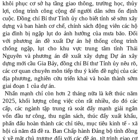
khôi phục cơ sở hạ tầng giao thông, trường học, thủy
lợi, công trình công cộng để người dân sớm ổn định
cuộc. Đồng chí Bí thư Tỉnh ủy cho biết tỉnh sẽ sớm xây
dựng và ban hành cơ chế, chính sách động viên các hộ
gia đình bị ngập lụt do ảnh hưởng của mưa bão. Đối
với phương án đề xuất Dự án hệ thống công trình
chống ngập, lụt cho khu vực trung tâm tỉnh Thái
Nguyên và phương án đề xuất xây dựng Dự án xây
dựng mới cầu Gia Bảy, đồng chí Bí thư Tỉnh ủy nêu rõ,
các cơ quan chuyên môn tiếp thu ý kiến đề nghị của các
địa phương, nghiên cứu triển khai và hoàn thành sớm
giai đoạn 1 của dự án.
Nhấn mạnh chỉ còn hơn 2 tháng nữa là kết thúc năm
2025, khối lượng công việc còn rất nhiều, do đó các
cấp, các ngành tập trung rà soát đẩy mạnh giải ngân
vốn đầu tư công, thu ngân sách, thúc đẩy xuất khẩu,
phấn đấu hoàn thành các chỉ tiêu, mục tiêu kinh tế - xã
hội cả năm đã đề ra. Ban Chấp hành Đảng bộ tỉnh đồng
ý về mặt chủ trương đối với các đề án, tờ trình giao cơ