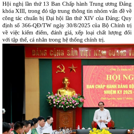
Hội nghị lần thứ 13 Ban Chấp hành Trung ương Đảng
khóa XIII, trong đó tập trung thông tin nhóm vấn đề về
công tác chuẩn bị Đại hội lần thứ XIV của Đảng; Quy
định số 366-QĐ/TW ngày 30/8/2025 của Bộ Chính trị
về việc kiểm điểm, đánh giá, xếp loại chất lượng đối
với tập thể, cá nhân trong hệ thống chính trị.