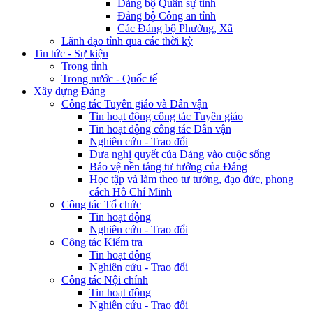
Đảng bộ Quân sự tỉnh
Đảng bộ Công an tỉnh
Các Đảng bộ Phường, Xã
Lãnh đạo tỉnh qua các thời kỳ
Tin tức - Sự kiện
Trong tỉnh
Trong nước - Quốc tế
Xây dựng Đảng
Công tác Tuyên giáo và Dân vận
Tin hoạt động công tác Tuyên giáo
Tin hoạt động công tác Dân vận
Nghiên cứu - Trao đổi
Đưa nghị quyết của Đảng vào cuộc sống
Bảo vệ nền tảng tư tưởng của Đảng
Học tập và làm theo tư tưởng, đạo đức, phong
cách Hồ Chí Minh
Công tác Tổ chức
Tin hoạt động
Nghiên cứu - Trao đổi
Công tác Kiểm tra
Tin hoạt động
Nghiên cứu - Trao đổi
Công tác Nội chính
Tin hoạt động
Nghiên cứu - Trao đổi