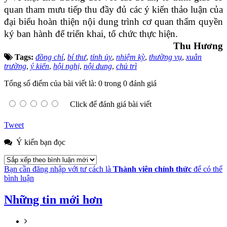
quan tham mưu tiếp thu đầy đủ các ý kiến thảo luận của
đại biểu hoàn thiện nội dung trình cơ quan thẩm quyền
ký ban hành để triển khai, tổ chức thực hiện.
Thu Hương
Tags:
đồng chí
,
bí thư
,
tỉnh ủy
,
nhiệm kỳ
,
thường vụ
,
xuân
trường
,
ý kiến
,
hội nghị
,
nội dung
,
chủ trì
Tổng số điểm của bài viết là: 0 trong 0 đánh giá
Click để đánh giá bài viết
Tweet
Ý kiến bạn đọc
Bạn cần đăng nhập với tư cách là
Thành viên chính thức
để có thể
bình luận
Những tin mới hơn