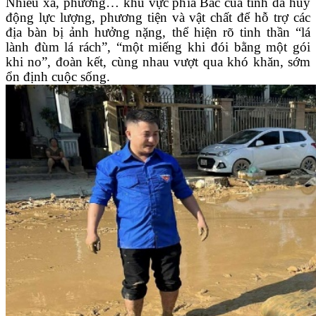
Nhiều xã, phường… khu vực phía Bắc của tỉnh đã huy
động lực lượng, phương tiện và vật chất để hỗ trợ các
địa bàn bị ảnh hưởng nặng, thể hiện rõ tinh thần “lá
lành đùm lá rách”, “một miếng khi đói bằng một gói
khi no”, đoàn kết, cùng nhau vượt qua khó khăn, sớm
ổn định cuộc sống.