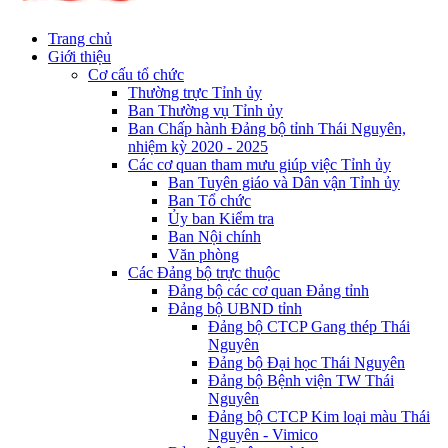
Trang chủ
Giới thiệu
Cơ cấu tổ chức
Thường trực Tỉnh ủy
Ban Thường vụ Tỉnh ủy
Ban Chấp hành Đảng bộ tỉnh Thái Nguyên,
nhiệm kỳ 2020 - 2025
Các cơ quan tham mưu giúp việc Tỉnh ủy
Ban Tuyên giáo và Dân vận Tỉnh ủy
Ban Tổ chức
Ủy ban Kiểm tra
Ban Nội chính
Văn phòng
Các Đảng bộ trực thuộc
Đảng bộ các cơ quan Đảng tỉnh
Đảng bộ UBND tỉnh
Đảng bộ CTCP Gang thép Thái
Nguyên
Đảng bộ Đại học Thái Nguyên
Đảng bộ Bệnh viện TW Thái
Nguyên
Đảng bộ CTCP Kim loại màu Thái
Nguyên - Vimico