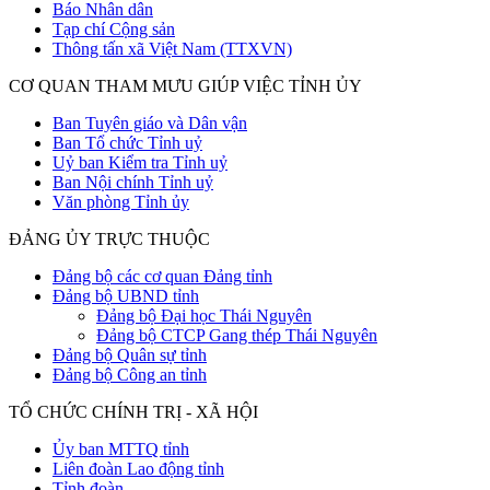
Báo Nhân dân
Tạp chí Cộng sản
Thông tấn xã Việt Nam (TTXVN)
CƠ QUAN THAM MƯU GIÚP VIỆC TỈNH ỦY
Ban Tuyên giáo và Dân vận
Ban Tổ chức Tỉnh uỷ
Uỷ ban Kiểm tra Tỉnh uỷ
Ban Nội chính Tỉnh uỷ
Văn phòng Tỉnh ủy
ĐẢNG ỦY TRỰC THUỘC
Đảng bộ các cơ quan Đảng tỉnh
Đảng bộ UBND tỉnh
Đảng bộ Đại học Thái Nguyên
Đảng bộ CTCP Gang thép Thái Nguyên
Đảng bộ Quân sự tỉnh
Đảng bộ Công an tỉnh
TỔ CHỨC CHÍNH TRỊ - XÃ HỘI
Ủy ban MTTQ tỉnh
Liên đoàn Lao động tỉnh
Tỉnh đoàn