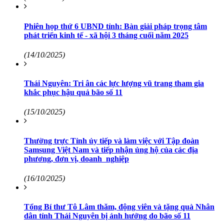
Phiên họp thứ 6 UBND tỉnh: Bàn giải pháp trọng tâm
phát triển kinh tế - xã hội 3 tháng cuối năm 2025
(14/10/2025)
Thái Nguyên: Tri ân các lực lượng vũ trang tham gia
khắc phục hậu quả bão số 11
(15/10/2025)
Thường trực Tỉnh ủy tiếp và làm việc với Tập đoàn
Samsung Việt Nam và tiếp nhận ủng hộ của các địa
phương, đơn vị, doanh nghiệp
(16/10/2025)
Tổng Bí thư Tô Lâm thăm, động viên và tặng quà Nhân
dân tỉnh Thái Nguyên bị ảnh hưởng do bão số 11