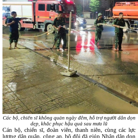
Các bộ, chiến sĩ không quản ngày đêm, hỗ trợ người dân dọn
dẹp, khắc phục hậu quả sau mưa lũ
Cán bộ, chiến sĩ, đoàn viên, thanh niên, cùng các lực
lượng dân quân, công an, bộ đội đã giúp Nhân dân dọn