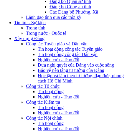
Đảng bộ Quân sự tỉnh
Đảng bộ Công an tỉnh
Các Đảng bộ Phường, Xã
Lãnh đạo tỉnh qua các thời kỳ
Tin tức - Sự kiện
Trong tỉnh
Trong nước - Quốc tế
Xây dựng Đảng
Công tác Tuyên giáo và Dân vận
Tin hoạt động công tác Tuyên giáo
Tin hoạt động công tác Dân vận
Nghiên cứu - Trao đổi
Đưa nghị quyết của Đảng vào cuộc sống
Bảo vệ nền tảng tư tưởng của Đảng
Học tập và làm theo tư tưởng, đạo đức, phong
cách Hồ Chí Minh
Công tác Tổ chức
Tin hoạt động
Nghiên cứu - Trao đổi
Công tác Kiểm tra
Tin hoạt động
Nghiên cứu - Trao đổi
Công tác Nội chính
Tin hoạt động
Nghiên cứu - Trao đổi