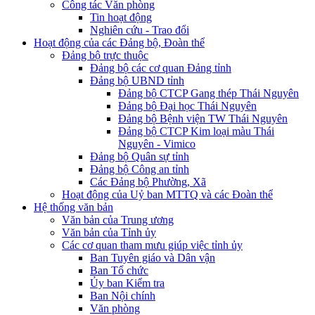
Công tác Văn phòng
Tin hoạt động
Nghiên cứu - Trao đổi
Hoạt động của các Đảng bộ, Đoàn thể
Đảng bộ trực thuộc
Đảng bộ các cơ quan Đảng tỉnh
Đảng bộ UBND tỉnh
Đảng bộ CTCP Gang thép Thái Nguyên
Đảng bộ Đại học Thái Nguyên
Đảng bộ Bệnh viện TW Thái Nguyên
Đảng bộ CTCP Kim loại màu Thái
Nguyên - Vimico
Đảng bộ Quân sự tỉnh
Đảng bộ Công an tỉnh
Các Đảng bộ Phường, Xã
Hoạt động của Uỷ ban MTTQ và các Đoàn thể
Hệ thống văn bản
Văn bản của Trung ương
Văn bản của Tỉnh ủy
Các cơ quan tham mưu giúp việc tỉnh ủy
Ban Tuyên giáo và Dân vận
Ban Tổ chức
Ủy ban Kiểm tra
Ban Nội chính
Văn phòng