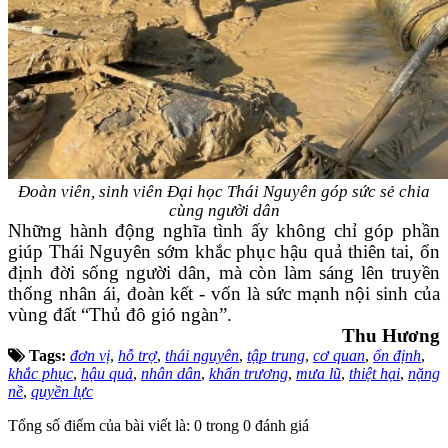
Đoàn viên, sinh viên Đại học Thái Nguyên góp sức sẻ chia
cùng người dân
Những hành động nghĩa tình ấy không chỉ góp phần
giúp Thái Nguyên sớm khắc phục hậu quả thiên tai, ổn
định đời sống người dân, mà còn làm sáng lên truyền
thống nhân ái, đoàn kết - vốn là sức mạnh nội sinh của
vùng đất “Thủ đô gió ngàn”.
Thu Hương
Tags:
đơn vị
,
hỗ trợ
,
thái nguyên
,
tập trung
,
cơ quan
,
ổn định
,
khắc phục
,
hậu quả
,
nhân dân
,
khẩn trương
,
mưa lũ
,
thiệt hại
,
nặng
nề
,
quyền lực
Tổng số điểm của bài viết là: 0 trong 0 đánh giá