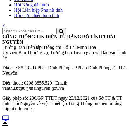
Hội Nông dân tỉnh
Hội Liên hiệp Phụ nữ tỉnh
Hội Cựu chiến binh tỉnh
×
CỔNG THÔNG TIN ĐIỆN TỬ ĐẢNG BỘ TỈNH THÁI
NGUYÊN
Trưởng Ban Biên tập: Đồng chí Đỗ Thị Minh Hoa
Ủy viên Ban Thường vụ, Trưởng ban Tuyên giáo và Dân vận Tỉnh
ủy
Địa chỉ: Số 28 - Đ.Phan Đình Phùng - P.Phan Đình Phùng - T.Thái
Nguyên
Điện thoại: 0208 3855.529 | Email:
vanthu.btgtu@thainguyen.gov.vn
Giấy phép số: 230/GP-TTĐT ngày 23/12/2021 của Sở TT & TT
tỉnh Thái Nguyên về việc Thiết lập Trang Thông tin điện tử tổng
hợp trên Internet.