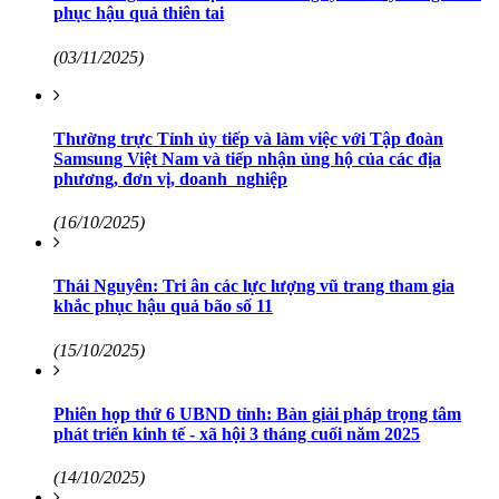
phục hậu quả thiên tai
(03/11/2025)
Thường trực Tỉnh ủy tiếp và làm việc với Tập đoàn
Samsung Việt Nam và tiếp nhận ủng hộ của các địa
phương, đơn vị, doanh nghiệp
(16/10/2025)
Thái Nguyên: Tri ân các lực lượng vũ trang tham gia
khắc phục hậu quả bão số 11
(15/10/2025)
Phiên họp thứ 6 UBND tỉnh: Bàn giải pháp trọng tâm
phát triển kinh tế - xã hội 3 tháng cuối năm 2025
(14/10/2025)