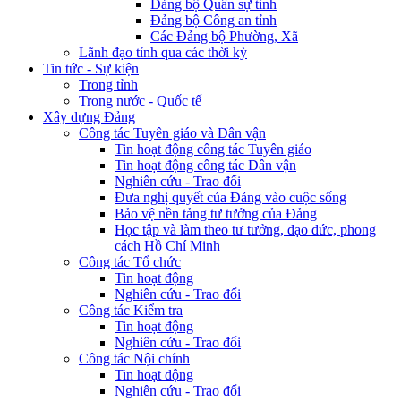
Đảng bộ Quân sự tỉnh
Đảng bộ Công an tỉnh
Các Đảng bộ Phường, Xã
Lãnh đạo tỉnh qua các thời kỳ
Tin tức - Sự kiện
Trong tỉnh
Trong nước - Quốc tế
Xây dựng Đảng
Công tác Tuyên giáo và Dân vận
Tin hoạt động công tác Tuyên giáo
Tin hoạt động công tác Dân vận
Nghiên cứu - Trao đổi
Đưa nghị quyết của Đảng vào cuộc sống
Bảo vệ nền tảng tư tưởng của Đảng
Học tập và làm theo tư tưởng, đạo đức, phong
cách Hồ Chí Minh
Công tác Tổ chức
Tin hoạt động
Nghiên cứu - Trao đổi
Công tác Kiểm tra
Tin hoạt động
Nghiên cứu - Trao đổi
Công tác Nội chính
Tin hoạt động
Nghiên cứu - Trao đổi