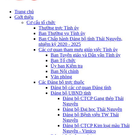
Trang chủ
Giới thiệu
Cơ cấu tổ chức
Thường trực Tỉnh ủy
Ban Thường vụ Tỉnh ủy
Ban Chấp hành Đảng bộ tỉnh Thái Nguyên,
nhiệm kỳ 2020 - 2025
Các cơ quan tham mưu giúp việc Tỉnh ủy
Ban Tuyên giáo và Dân vận Tỉnh ủy
Ban Tổ chức
Ủy ban Kiểm tra
Ban Nội chính
Văn phòng
Các Đảng bộ trực thuộc
Đảng bộ các cơ quan Đảng tỉnh
Đảng bộ UBND tỉnh
Đảng bộ CTCP Gang thép Thái
Nguyên
Đảng bộ Đại học Thái Nguyên
Đảng bộ Bệnh viện TW Thái
Nguyên
Đảng bộ CTCP Kim loại màu Thái
Nguyên - Vimico