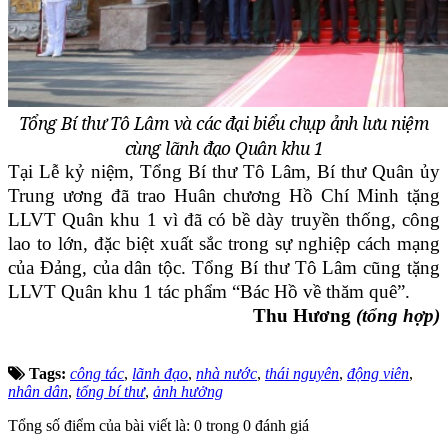
Tổng Bí thư Tô Lâm và các đại biểu chụp ảnh lưu niệm
cùng lãnh đạo Quân khu 1
Tại Lễ kỷ niệm, Tổng Bí thư Tô Lâm, Bí thư Quân ủy
Trung ương đã trao Huân chương Hồ Chí Minh tặng
LLVT Quân khu 1 vì đã có bề dày truyền thống, công
lao to lớn, đặc biệt xuất sắc trong sự nghiệp cách mạng
của Đảng, của dân tộc. Tổng Bí thư Tô Lâm cũng tặng
LLVT Quân khu 1 tác phẩm “Bác Hồ về thăm quê”.
Thu Hương
(tổng hợp)
Tags:
công tác
,
lãnh đạo
,
nhà nước
,
thái nguyên
,
động viên
,
nhân dân
,
tổng bí thư
,
ảnh hưởng
Tổng số điểm của bài viết là: 0 trong 0 đánh giá