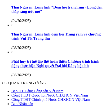
Thái Nguyên: Lung linh “Đêm hội trăng rằm - Lồng đèn
thắp sáng ước mơ”
(04/10/2025)
Thái Nguyên: Lung linh đêm hội Trăng rằm và chương
trình Vui Tết Trung thu
(03/10/2025)
Phát huy trí tuệ tập thể hoàn thiện Chương trình hành
động thực hiện Nghị quyết Đại hội Đảng bộ tỉnh
(03/10/2025)
CƠ QUAN TRUNG ƯƠNG
Báo ĐT Đảng Cộng sản Việt Nam
Cổng TTĐT Quốc hội Nước CHXHCN Việt Nam
Cổng TTĐT Chính phủ Nước CHXHCN Việt Nam
Báo Nhân dân