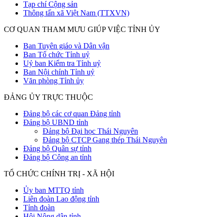
Tạp chí Cộng sản
Thông tấn xã Việt Nam (TTXVN)
CƠ QUAN THAM MƯU GIÚP VIỆC TỈNH ỦY
Ban Tuyên giáo và Dân vận
Ban Tổ chức Tỉnh uỷ
Uỷ ban Kiểm tra Tỉnh uỷ
Ban Nội chính Tỉnh uỷ
Văn phòng Tỉnh ủy
ĐẢNG ỦY TRỰC THUỘC
Đảng bộ các cơ quan Đảng tỉnh
Đảng bộ UBND tỉnh
Đảng bộ Đại học Thái Nguyên
Đảng bộ CTCP Gang thép Thái Nguyên
Đảng bộ Quân sự tỉnh
Đảng bộ Công an tỉnh
TỔ CHỨC CHÍNH TRỊ - XÃ HỘI
Ủy ban MTTQ tỉnh
Liên đoàn Lao động tỉnh
Tỉnh đoàn
Hội Nông dân tỉnh