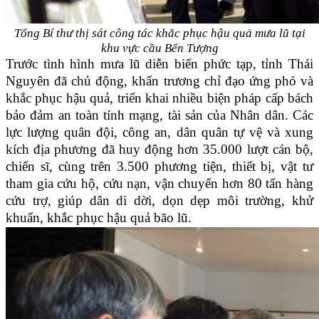
Tổng Bí thư thị sát công tác khắc phục hậu quả mưa lũ tại
khu vực cầu Bến Tượng
Trước tình hình mưa lũ diễn biến phức tạp, tỉnh Thái
Nguyên đã chủ động, khẩn trương chỉ đạo ứng phó và
khắc phục hậu quả, triển khai nhiều biện pháp cấp bách
bảo đảm an toàn tính mạng, tài sản của Nhân dân. Các
lực lượng quân đội, công an, dân quân tự vệ và xung
kích địa phương đã huy động hơn 35.000 lượt cán bộ,
chiến sĩ, cùng trên 3.500 phương tiện, thiết bị, vật tư
tham gia cứu hộ, cứu nạn, vận chuyển hơn 80 tấn hàng
cứu trợ, giúp dân di dời, dọn dẹp môi trường, khử
khuẩn, khắc phục hậu quả bão lũ.