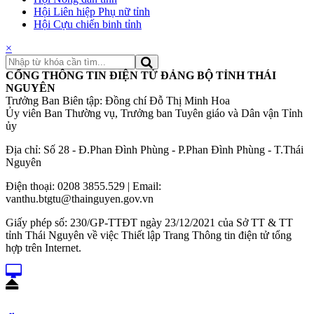
Hội Liên hiệp Phụ nữ tỉnh
Hội Cựu chiến binh tỉnh
×
CỔNG THÔNG TIN ĐIỆN TỬ ĐẢNG BỘ TỈNH THÁI
NGUYÊN
Trưởng Ban Biên tập: Đồng chí Đỗ Thị Minh Hoa
Ủy viên Ban Thường vụ, Trưởng ban Tuyên giáo và Dân vận Tỉnh
ủy
Địa chỉ: Số 28 - Đ.Phan Đình Phùng - P.Phan Đình Phùng - T.Thái
Nguyên
Điện thoại: 0208 3855.529 | Email:
vanthu.btgtu@thainguyen.gov.vn
Giấy phép số: 230/GP-TTĐT ngày 23/12/2021 của Sở TT & TT
tỉnh Thái Nguyên về việc Thiết lập Trang Thông tin điện tử tổng
hợp trên Internet.