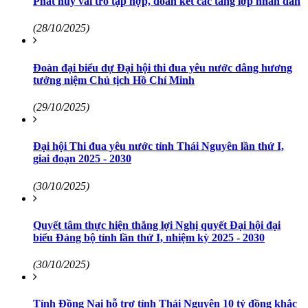
Phát huy vai trò tập hợp, đoàn kết các tầng lớp nhân dân
(28/10/2025)
Đoàn đại biểu dự Đại hội thi đua yêu nước dâng hương
tưởng niệm Chủ tịch Hồ Chí Minh
(29/10/2025)
Đại hội Thi đua yêu nước tỉnh Thái Nguyên lần thứ I,
giai đoạn 2025 - 2030
(30/10/2025)
Quyết tâm thực hiện thắng lợi Nghị quyết Đại hội đại
biểu Đảng bộ tỉnh lần thứ I, nhiệm kỳ 2025 - 2030
(30/10/2025)
Tỉnh Đồng Nai hỗ trợ tỉnh Thái Nguyên 10 tỷ đồng khắc