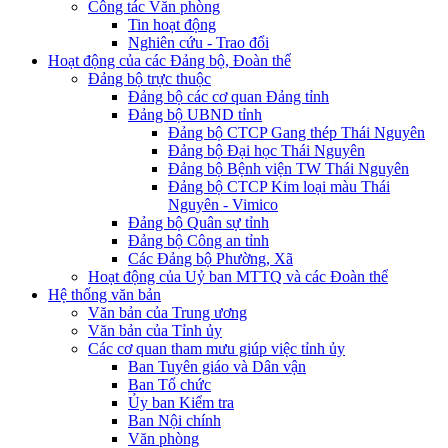
Công tác Văn phòng
Tin hoạt động
Nghiên cứu - Trao đổi
Hoạt động của các Đảng bộ, Đoàn thể
Đảng bộ trực thuộc
Đảng bộ các cơ quan Đảng tỉnh
Đảng bộ UBND tỉnh
Đảng bộ CTCP Gang thép Thái Nguyên
Đảng bộ Đại học Thái Nguyên
Đảng bộ Bệnh viện TW Thái Nguyên
Đảng bộ CTCP Kim loại màu Thái
Nguyên - Vimico
Đảng bộ Quân sự tỉnh
Đảng bộ Công an tỉnh
Các Đảng bộ Phường, Xã
Hoạt động của Uỷ ban MTTQ và các Đoàn thể
Hệ thống văn bản
Văn bản của Trung ương
Văn bản của Tỉnh ủy
Các cơ quan tham mưu giúp việc tỉnh ủy
Ban Tuyên giáo và Dân vận
Ban Tổ chức
Ủy ban Kiểm tra
Ban Nội chính
Văn phòng