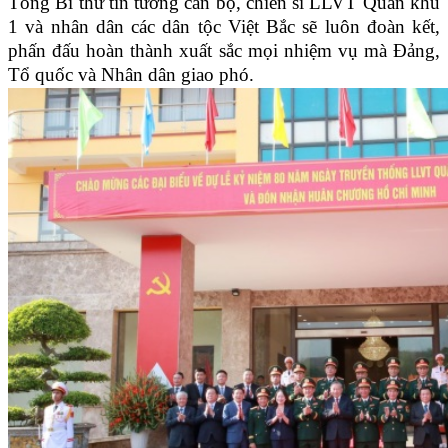
Tổng Bí thư tin tưởng cán bộ, chiến sĩ LLVT Quân khu
1 và nhân dân các dân tộc Việt Bắc sẽ luôn đoàn kết,
phấn đấu hoàn thành xuất sắc mọi nhiệm vụ mà Đảng,
Tổ quốc và Nhân dân giao phó.