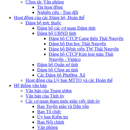
Công tác Văn phòng
Tin hoạt động
Nghiên cứu - Trao đổi
Hoạt động của các Đảng bộ, Đoàn thể
Đảng bộ trực thuộc
Đảng bộ các cơ quan Đảng tỉnh
Đảng bộ UBND tỉnh
Đảng bộ CTCP Gang thép Thái Nguyên
Đảng bộ Đại học Thái Nguyên
Đảng bộ Bệnh viện TW Thái Nguyên
Đảng bộ CTCP Kim loại màu Thái
Nguyên - Vimico
Đảng bộ Quân sự tỉnh
Đảng bộ Công an tỉnh
Các Đảng bộ Phường, Xã
Hoạt động của Uỷ ban MTTQ và các Đoàn thể
Hệ thống văn bản
Văn bản của Trung ương
Văn bản của Tỉnh ủy
Các cơ quan tham mưu giúp việc tỉnh ủy
Ban Tuyên giáo và Dân vận
Ban Tổ chức
Ủy ban Kiểm tra
Ban Nội chính
Văn phòng