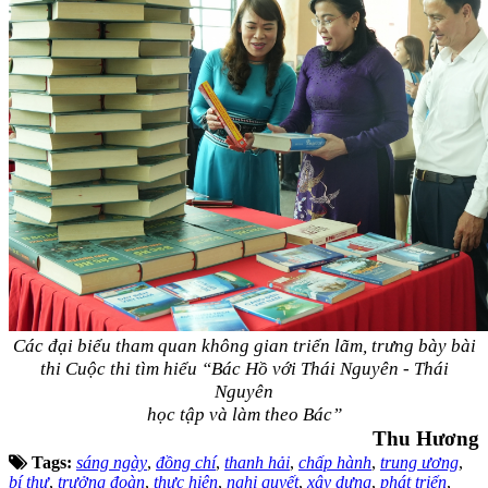
Các đại biểu tham quan không gian triển lãm, trưng bày bài
thi Cuộc thi tìm hiểu “Bác Hồ với Thái Nguyên - Thái
Nguyên
học tập và làm theo Bác”
Thu Hương
Tags:
sáng ngày
,
đồng chí
,
thanh hải
,
chấp hành
,
trung ương
,
bí thư
,
trưởng đoàn
,
thực hiện
,
nghị quyết
,
xây dựng
,
phát triển
,