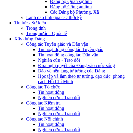
Đảng bộ Quân sự tỉnh
Đảng bộ Công an tỉnh
Các Đảng bộ Phường, Xã
Lãnh đạo tỉnh qua các thời kỳ
Tin tức - Sự kiện
Trong tỉnh
Trong nước - Quốc tế
Xây dựng Đảng
Công tác Tuyên giáo và Dân vận
Tin hoạt động công tác Tuyên giáo
Tin hoạt động công tác Dân vận
Nghiên cứu - Trao đổi
Đưa nghị quyết của Đảng vào cuộc sống
Bảo vệ nền tảng tư tưởng của Đảng
Học tập và làm theo tư tưởng, đạo đức, phong
cách Hồ Chí Minh
Công tác Tổ chức
Tin hoạt động
Nghiên cứu - Trao đổi
Công tác Kiểm tra
Tin hoạt động
Nghiên cứu - Trao đổi
Công tác Nội chính
Tin hoạt động
Nghiên cứu - Trao đổi