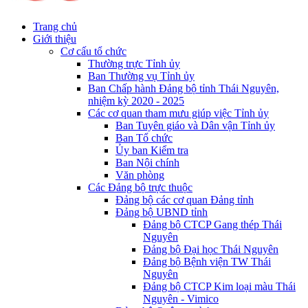
Trang chủ
Giới thiệu
Cơ cấu tổ chức
Thường trực Tỉnh ủy
Ban Thường vụ Tỉnh ủy
Ban Chấp hành Đảng bộ tỉnh Thái Nguyên,
nhiệm kỳ 2020 - 2025
Các cơ quan tham mưu giúp việc Tỉnh ủy
Ban Tuyên giáo và Dân vận Tỉnh ủy
Ban Tổ chức
Ủy ban Kiểm tra
Ban Nội chính
Văn phòng
Các Đảng bộ trực thuộc
Đảng bộ các cơ quan Đảng tỉnh
Đảng bộ UBND tỉnh
Đảng bộ CTCP Gang thép Thái
Nguyên
Đảng bộ Đại học Thái Nguyên
Đảng bộ Bệnh viện TW Thái
Nguyên
Đảng bộ CTCP Kim loại màu Thái
Nguyên - Vimico