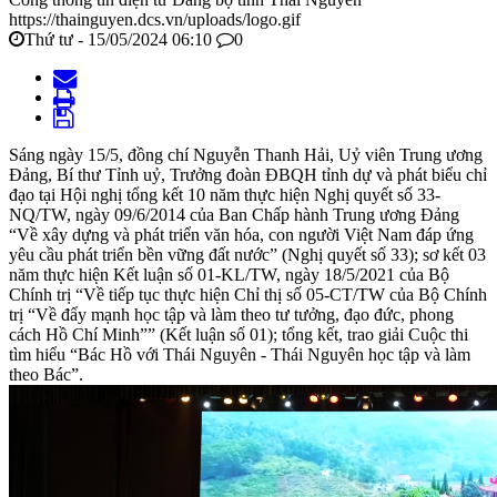
https://thainguyen.dcs.vn/uploads/logo.gif
Thứ tư - 15/05/2024 06:10
0
Sáng ngày 15/5, đồng chí Nguyễn Thanh Hải, Uỷ viên Trung ương
Đảng, Bí thư Tỉnh uỷ, Trưởng đoàn ĐBQH tỉnh dự và phát biểu chỉ
đạo tại Hội nghị tổng kết 10 năm thực hiện Nghị quyết số 33-
NQ/TW, ngày 09/6/2014 của Ban Chấp hành Trung ương Đảng
“Về xây dựng và phát triển văn hóa, con người Việt Nam đáp ứng
yêu cầu phát triển bền vững đất nước” (Nghị quyết số 33); sơ kết 03
năm thực hiện Kết luận số 01-KL/TW, ngày 18/5/2021 của Bộ
Chính trị “Về tiếp tục thực hiện Chỉ thị số 05-CT/TW của Bộ Chính
trị “Về đẩy mạnh học tập và làm theo tư tưởng, đạo đức, phong
cách Hồ Chí Minh”” (Kết luận số 01); tổng kết, trao giải Cuộc thi
tìm hiểu “Bác Hồ với Thái Nguyên - Thái Nguyên học tập và làm
theo Bác”.