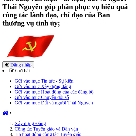
Thái Nguyên góp phần phục vụ hiệu quả
công tác lãnh đạo, chỉ đạo của Ban
thường vụ tỉnh ủy;
Đăng nhập
Gửi bài
Gửi vào mục Tin tức - Sự kiện
Gửi vào mục Xây dựng đảng
Gửi vào mục Hoạt động của các đảng bộ
Gửi vào mục Chuyển đổi số
Gửi vào mục Đất và người Thái Nguyên
Xây dựng Đảng
Công tác Tuyên giáo và Dân vận
Tin hoạt động công tác Tuyên giáo