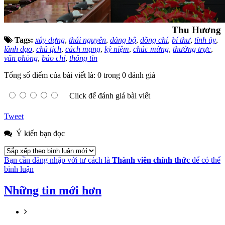
Thu Hương
Tags:
xây dựng
,
thái nguyên
,
đảng bộ
,
đồng chí
,
bí thư
,
tỉnh ủy
,
lãnh đạo
,
chủ tịch
,
cách mạng
,
kỷ niệm
,
chúc mừng
,
thường trực
,
văn phòng
,
báo chí
,
thông tin
Tổng số điểm của bài viết là: 0 trong 0 đánh giá
Click để đánh giá bài viết
Tweet
Ý kiến bạn đọc
Bạn cần đăng nhập với tư cách là
Thành viên chính thức
để có thể
bình luận
Những tin mới hơn