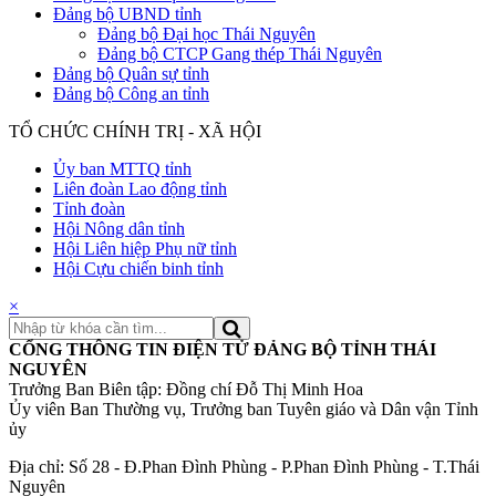
Đảng bộ UBND tỉnh
Đảng bộ Đại học Thái Nguyên
Đảng bộ CTCP Gang thép Thái Nguyên
Đảng bộ Quân sự tỉnh
Đảng bộ Công an tỉnh
TỔ CHỨC CHÍNH TRỊ - XÃ HỘI
Ủy ban MTTQ tỉnh
Liên đoàn Lao động tỉnh
Tỉnh đoàn
Hội Nông dân tỉnh
Hội Liên hiệp Phụ nữ tỉnh
Hội Cựu chiến binh tỉnh
×
CỔNG THÔNG TIN ĐIỆN TỬ ĐẢNG BỘ TỈNH THÁI
NGUYÊN
Trưởng Ban Biên tập: Đồng chí Đỗ Thị Minh Hoa
Ủy viên Ban Thường vụ, Trưởng ban Tuyên giáo và Dân vận Tỉnh
ủy
Địa chỉ: Số 28 - Đ.Phan Đình Phùng - P.Phan Đình Phùng - T.Thái
Nguyên