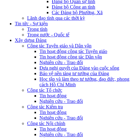
Đảng bộ Quân sự tỉnh
Đảng bộ Công an tỉnh
Các Đảng bộ Phường, Xã
Lãnh đạo tỉnh qua các thời kỳ
Tin tức - Sự kiện
Trong tỉnh
Trong nước - Quốc tế
Xây dựng Đảng
Công tác Tuyên giáo và Dân vận
Tin hoạt động công tác Tuyên giáo
Tin hoạt động công tác Dân vận
Nghiên cứu - Trao đổi
Đưa nghị quyết của Đảng vào cuộc sống
Bảo vệ nền tảng tư tưởng của Đảng
Học tập và làm theo tư tưởng, đạo đức, phong
cách Hồ Chí Minh
Công tác Tổ chức
Tin hoạt động
Nghiên cứu - Trao đổi
Công tác Kiểm tra
Tin hoạt động
Nghiên cứu - Trao đổi
Công tác Nội chính
Tin hoạt động
Nghiên cứu - Trao đổi