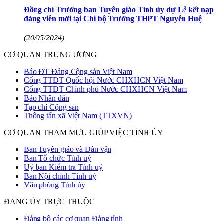
Đồng chí Trưởng ban Tuyên giáo Tỉnh ủy dự Lễ kết nạp
đảng viên mới tại Chi bộ Trường THPT Nguyễn Huệ
(20/05/2024)
CƠ QUAN TRUNG ƯƠNG
Báo ĐT Đảng Cộng sản Việt Nam
Cổng TTĐT Quốc hội Nước CHXHCN Việt Nam
Cổng TTĐT Chính phủ Nước CHXHCN Việt Nam
Báo Nhân dân
Tạp chí Cộng sản
Thông tấn xã Việt Nam (TTXVN)
CƠ QUAN THAM MƯU GIÚP VIỆC TỈNH ỦY
Ban Tuyên giáo và Dân vận
Ban Tổ chức Tỉnh uỷ
Uỷ ban Kiểm tra Tỉnh uỷ
Ban Nội chính Tỉnh uỷ
Văn phòng Tỉnh ủy
ĐẢNG ỦY TRỰC THUỘC
Đảng bộ các cơ quan Đảng tỉnh