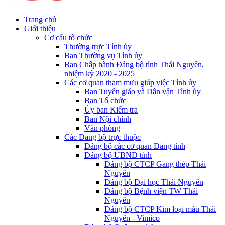
Trang chủ
Giới thiệu
Cơ cấu tổ chức
Thường trực Tỉnh ủy
Ban Thường vụ Tỉnh ủy
Ban Chấp hành Đảng bộ tỉnh Thái Nguyên,
nhiệm kỳ 2020 - 2025
Các cơ quan tham mưu giúp việc Tỉnh ủy
Ban Tuyên giáo và Dân vận Tỉnh ủy
Ban Tổ chức
Ủy ban Kiểm tra
Ban Nội chính
Văn phòng
Các Đảng bộ trực thuộc
Đảng bộ các cơ quan Đảng tỉnh
Đảng bộ UBND tỉnh
Đảng bộ CTCP Gang thép Thái
Nguyên
Đảng bộ Đại học Thái Nguyên
Đảng bộ Bệnh viện TW Thái
Nguyên
Đảng bộ CTCP Kim loại màu Thái
Nguyên - Vimico