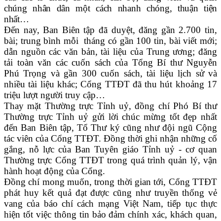
chúng nhân dân một cách nhanh chóng, thuận tiện
nhất…
Đến nay, Ban Biên tập đã duyệt, đăng gần 2.700 tin,
bài; trung bình mỗi tháng có gần 100 tin, bài viết mới;
dẫn nguồn các văn bản, tài liệu của Trung ương; đăng
tải toàn văn các cuốn sách của Tổng Bí thư Nguyễn
Phú Trọng và gần 300 cuốn sách, tài liệu lịch sử và
nhiều tài liệu khác; Cổng TTĐT đã thu hút khoảng 17
triệu lượt người truy cập…
Thay mặt Thường trực Tỉnh uỷ, đồng chí Phó Bí thư
Thường trực Tỉnh uỷ
gửi lời chúc mừng tốt đẹp nhất
đến Ban Biên tập, Tổ Thư ký cũng như đội ngũ Cộng
tác viên của Cổng TTĐT. Đồng thời ghi nhận những cố
gắng, nỗ lực của Ban Tuyên giáo Tỉnh uỷ - cơ quan
Thường trực Cổng TTĐT trong quá trình quản lý, vận
hành hoạt động của Cổng.
Đồng chí mong muốn, trong thời gian tới, Cổng TTĐT
phát huy kết quả đạt được cũng như truyền thống vẻ
vang của báo chí cách mạng Việt Nam, tiếp tục thực
hiện tốt việc thông tin bảo đảm chính xác, khách quan,