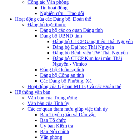
Công tác Văn phòng
Tin hoạt động
Nghiên cứu - Trao đổi
Hoạt động của các Đảng bộ, Đoàn thể
Đảng bộ trực thuộc
Đảng bộ các cơ quan Đảng tỉnh
Đảng bộ UBND tỉnh
Đảng bộ CTCP Gang thép Thái Nguyên
Đảng bộ Đại học Thái Nguyên
Đảng bộ Bệnh viện TW Thái Nguyên
Đảng bộ CTCP Kim loại màu Thái
Nguyên - Vimico
Đảng bộ Quân sự tỉnh
Đảng bộ Công an tỉnh
Các Đảng bộ Phường, Xã
Hoạt động của Uỷ ban MTTQ và các Đoàn thể
Hệ thống văn bản
Văn bản của Trung ương
Văn bản của Tỉnh ủy
Các cơ quan tham mưu giúp việc tỉnh ủy
Ban Tuyên giáo và Dân vận
Ban Tổ chức
Ủy ban Kiểm tra
Ban Nội chính
Văn phòng