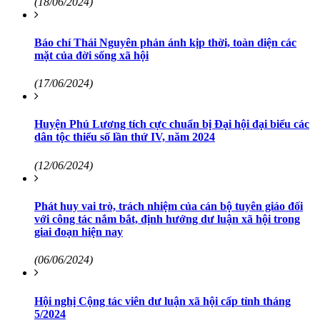
(18/06/2024)
Báo chí Thái Nguyên phản ánh kịp thời, toàn diện các
mặt của đời sống xã hội
(17/06/2024)
Huyện Phú Lương tích cực chuẩn bị Đại hội đại biểu các
dân tộc thiểu số lần thứ IV, năm 2024
(12/06/2024)
Phát huy vai trò, trách nhiệm của cán bộ tuyên giáo đối
với công tác nắm bắt, định hướng dư luận xã hội trong
giai đoạn hiện nay
(06/06/2024)
Hội nghị Cộng tác viên dư luận xã hội cấp tỉnh tháng
5/2024