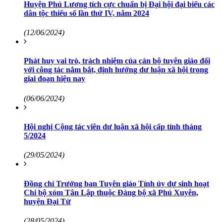
Huyện Phú Lương tích cực chuẩn bị Đại hội đại biểu các
dân tộc thiểu số lần thứ IV, năm 2024
(12/06/2024)
Phát huy vai trò, trách nhiệm của cán bộ tuyên giáo đối
với công tác nắm bắt, định hướng dư luận xã hội trong
giai đoạn hiện nay
(06/06/2024)
Hội nghị Cộng tác viên dư luận xã hội cấp tỉnh tháng
5/2024
(29/05/2024)
Đồng chí Trưởng ban Tuyên giáo Tỉnh ủy dự sinh hoạt
Chi bộ xóm Tân Lập thuộc Đảng bộ xã Phú Xuyên,
huyện Đại Từ
(28/05/2024)