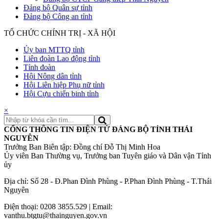
Đảng bộ Quân sự tỉnh
Đảng bộ Công an tỉnh
TỔ CHỨC CHÍNH TRỊ - XÃ HỘI
Ủy ban MTTQ tỉnh
Liên đoàn Lao động tỉnh
Tỉnh đoàn
Hội Nông dân tỉnh
Hội Liên hiệp Phụ nữ tỉnh
Hội Cựu chiến binh tỉnh
×
CỔNG THÔNG TIN ĐIỆN TỬ ĐẢNG BỘ TỈNH THÁI
NGUYÊN
Trưởng Ban Biên tập: Đồng chí Đỗ Thị Minh Hoa
Ủy viên Ban Thường vụ, Trưởng ban Tuyên giáo và Dân vận Tỉnh
ủy
Địa chỉ: Số 28 - Đ.Phan Đình Phùng - P.Phan Đình Phùng - T.Thái
Nguyên
Điện thoại: 0208 3855.529 | Email:
vanthu.btgtu@thainguyen.gov.vn