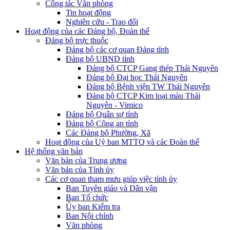
Công tác Văn phòng
Tin hoạt động
Nghiên cứu - Trao đổi
Hoạt động của các Đảng bộ, Đoàn thể
Đảng bộ trực thuộc
Đảng bộ các cơ quan Đảng tỉnh
Đảng bộ UBND tỉnh
Đảng bộ CTCP Gang thép Thái Nguyên
Đảng bộ Đại học Thái Nguyên
Đảng bộ Bệnh viện TW Thái Nguyên
Đảng bộ CTCP Kim loại màu Thái
Nguyên - Vimico
Đảng bộ Quân sự tỉnh
Đảng bộ Công an tỉnh
Các Đảng bộ Phường, Xã
Hoạt động của Uỷ ban MTTQ và các Đoàn thể
Hệ thống văn bản
Văn bản của Trung ương
Văn bản của Tỉnh ủy
Các cơ quan tham mưu giúp việc tỉnh ủy
Ban Tuyên giáo và Dân vận
Ban Tổ chức
Ủy ban Kiểm tra
Ban Nội chính
Văn phòng