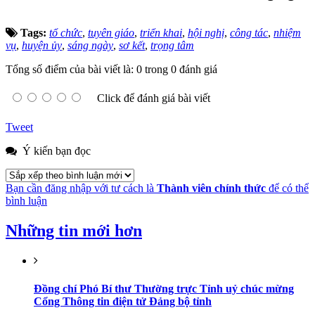
Tags:
tổ chức
,
tuyên giáo
,
triển khai
,
hội nghị
,
công tác
,
nhiệm
vụ
,
huyện ủy
,
sáng ngày
,
sơ kết
,
trọng tâm
Tổng số điểm của bài viết là: 0 trong 0 đánh giá
Click để đánh giá bài viết
Tweet
Ý kiến bạn đọc
Bạn cần đăng nhập với tư cách là
Thành viên chính thức
để có thể
bình luận
Những tin mới hơn
Đồng chí Phó Bí thư Thường trực Tỉnh uỷ chúc mừng
Cổng Thông tin điện tử Đảng bộ tỉnh