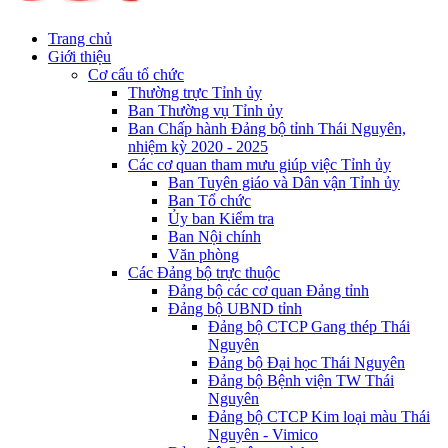
Trang chủ
Giới thiệu
Cơ cấu tổ chức
Thường trực Tỉnh ủy
Ban Thường vụ Tỉnh ủy
Ban Chấp hành Đảng bộ tỉnh Thái Nguyên,
nhiệm kỳ 2020 - 2025
Các cơ quan tham mưu giúp việc Tỉnh ủy
Ban Tuyên giáo và Dân vận Tỉnh ủy
Ban Tổ chức
Ủy ban Kiểm tra
Ban Nội chính
Văn phòng
Các Đảng bộ trực thuộc
Đảng bộ các cơ quan Đảng tỉnh
Đảng bộ UBND tỉnh
Đảng bộ CTCP Gang thép Thái
Nguyên
Đảng bộ Đại học Thái Nguyên
Đảng bộ Bệnh viện TW Thái
Nguyên
Đảng bộ CTCP Kim loại màu Thái
Nguyên - Vimico