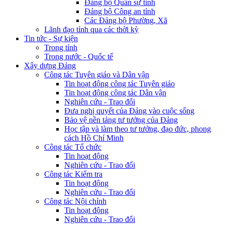
Đảng bộ Quân sự tỉnh
Đảng bộ Công an tỉnh
Các Đảng bộ Phường, Xã
Lãnh đạo tỉnh qua các thời kỳ
Tin tức - Sự kiện
Trong tỉnh
Trong nước - Quốc tế
Xây dựng Đảng
Công tác Tuyên giáo và Dân vận
Tin hoạt động công tác Tuyên giáo
Tin hoạt động công tác Dân vận
Nghiên cứu - Trao đổi
Đưa nghị quyết của Đảng vào cuộc sống
Bảo vệ nền tảng tư tưởng của Đảng
Học tập và làm theo tư tưởng, đạo đức, phong
cách Hồ Chí Minh
Công tác Tổ chức
Tin hoạt động
Nghiên cứu - Trao đổi
Công tác Kiểm tra
Tin hoạt động
Nghiên cứu - Trao đổi
Công tác Nội chính
Tin hoạt động
Nghiên cứu - Trao đổi