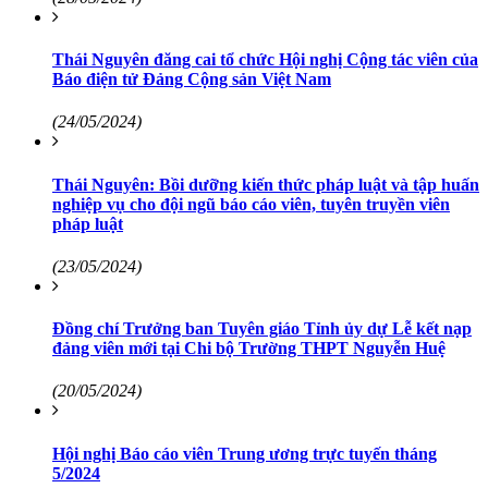
Thái Nguyên đăng cai tổ chức Hội nghị Cộng tác viên của
Báo điện tử Đảng Cộng sản Việt Nam
(24/05/2024)
Thái Nguyên: Bồi dưỡng kiến thức pháp luật và tập huấn
nghiệp vụ cho đội ngũ báo cáo viên, tuyên truyền viên
pháp luật
(23/05/2024)
Đồng chí Trưởng ban Tuyên giáo Tỉnh ủy dự Lễ kết nạp
đảng viên mới tại Chi bộ Trường THPT Nguyễn Huệ
(20/05/2024)
Hội nghị Báo cáo viên Trung ương trực tuyến tháng
5/2024