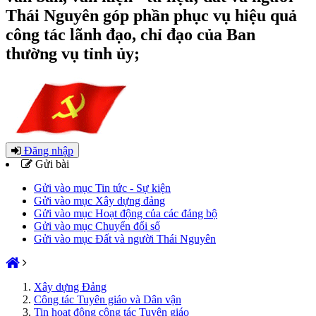
Thái Nguyên góp phần phục vụ hiệu quả
công tác lãnh đạo, chỉ đạo của Ban
thường vụ tỉnh ủy;
Đăng nhập
Gửi bài
Gửi vào mục Tin tức - Sự kiện
Gửi vào mục Xây dựng đảng
Gửi vào mục Hoạt động của các đảng bộ
Gửi vào mục Chuyển đổi số
Gửi vào mục Đất và người Thái Nguyên
Xây dựng Đảng
Công tác Tuyên giáo và Dân vận
Tin hoạt động công tác Tuyên giáo