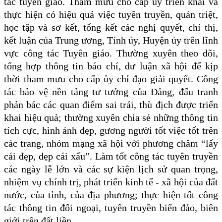
tác tuyên giáo. Tham mưu cho cấp ủy triển khai và
thực hiện có hiệu quả việc tuyên truyền, quán triệt,
học tập và sơ kết, tổng kết các nghị quyết, chỉ thị,
kết luận của Trung ương, Tỉnh ủy, Huyện ủy trên lĩnh
vực công tác Tuyên giáo. Thường xuyên theo dõi,
tổng hợp thông tin báo chí, dư luận xã hội để kịp
thời tham mưu cho cấp ủy chỉ đạo giải quyết. Công
tác bảo vệ nền tảng tư tưởng của Đảng, đấu tranh
phản bác các quan điểm sai trái, thù địch được triển
khai hiệu quả; thường xuyên chia sẻ những thông tin
tích cực, hình ảnh đẹp, gương người tốt việc tốt trên
các trang, nhóm mạng xã hội với phương châm “lấy
cái đẹp, dẹp cái xấu”. Làm tốt công tác tuyên truyền
các ngày lễ lớn và các sự kiện lịch sử quan trọng,
nhiệm vụ chính trị, phát triển kinh tế - xã hội của đất
nước, của tỉnh, của địa phương; thực hiện tốt công
tác thông tin đối ngoại, tuyên truyền biển đảo, biên
giới trên đất liền…