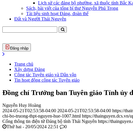
Lịch sử các đảng bộ phường, xã thuộc tỉnh Bắc Kạ
Sách, bài viết của tổng bí thư Nguyễn Phú Trọng
Tài liệu sinh hoạt Đảng, đoàn thể
Đất và Người Thái Nguyên
Đăng nhập
Trang chủ
Xây dựng Đảng
Công tác Tuyên giáo và Dân vận
Tin hoạt động công tác Tuyên giáo
Đồng chí Trưởng ban Tuyên giáo Tỉnh ủy 
Nguyễn Huy Hoàng
2024-05-21T02:53:58-04:00
2024-05-21T02:53:58-04:00
https://th
chi-bo-truong-thpt-nguyen-hue-1007.html
https://thainguyen.dcs.v
Cổng thông tin điện tử Đảng bộ tỉnh Thái Nguyên
https://thainguyen
Thứ hai - 20/05/2024 22:51
0