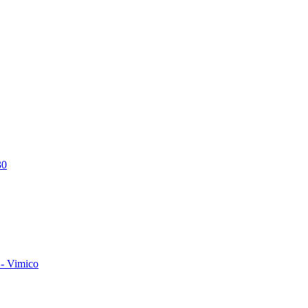
30
- Vimico