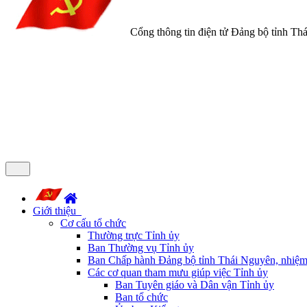
Cổng thông tin điện tử Đảng bộ tỉnh Th
Giới thiệu
Cơ cấu tổ chức
Thường trực Tỉnh ủy
Ban Thường vụ Tỉnh ủy
Ban Chấp hành Đảng bộ tỉnh Thái Nguyên, nhiệm
Các cơ quan tham mưu giúp việc Tỉnh ủy
Ban Tuyên giáo và Dân vận Tỉnh ủy
Ban tổ chức