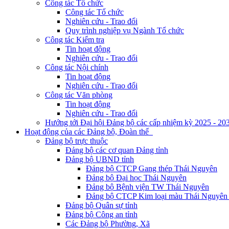
Công tác Tổ chức
Công tác Tổ chức
Nghiên cứu - Trao đổi
Quy trình nghiệp vụ Ngành Tổ chức
Công tác Kiểm tra
Tin hoạt động
Nghiên cứu - Trao đổi
Công tác Nội chính
Tin hoạt động
Nghiên cứu - Trao đổi
Công tác Văn phòng
Tin hoạt động
Nghiên cứu - Trao đổi
Hướng tới Đại hội Đảng bộ các cấp nhiệm kỳ 2025 - 20
Hoạt động của các Đảng bộ, Đoàn thể
Đảng bộ trực thuộc
Đảng bộ các cơ quan Đảng tỉnh
Đảng bộ UBND tỉnh
Đảng bộ CTCP Gang thép Thái Nguyên
Đảng bộ Đại học Thái Nguyên
Đảng bộ Bệnh viện TW Thái Nguyên
Đảng bộ CTCP Kim loại màu Thái Nguyên 
Đảng bộ Quân sự tỉnh
Đảng bộ Công an tỉnh
Các Đảng bộ Phường, Xã