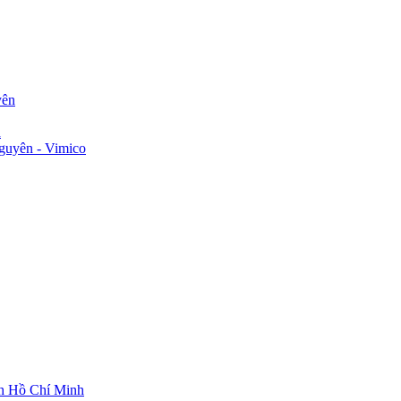
yên
n
guyên - Vimico
ch Hồ Chí Minh