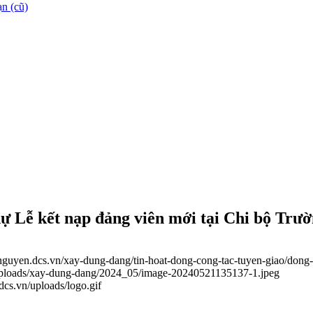
n (cũ)
dự Lễ kết nạp đảng viên mới tại Chi bộ 
ainguyen.dcs.vn/xay-dung-dang/tin-hoat-dong-cong-tac-tuyen-giao/dong-
n/uploads/xay-dung-dang/2024_05/image-20240521135137-1.jpeg
.dcs.vn/uploads/logo.gif