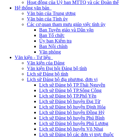
Hoạt động của Uỷ ban MTTQ và các Đoàn thể
Hệ thống văn bản
Văn bản của Trung ương
Văn bản của Tỉnh ủy
Các cơ quan tham mưu giúp việc tỉnh ủy
Ban Tuyên giáo và Dân vận
Ban Tổ chức
Ủy ban Kiểm tra
Ban Nội chính
Văn phòng
Văn kiện - Tư liệu
Văn kiện của Đảng
Văn kiện Đại hội Đảng bộ tỉnh
Lịch sử Đảng bộ tỉnh
Lịch sử Đảng bộ địa phương, đơn vị
Lịch sử Đảng bộ TP.Thái Nguyên
Lịch sử Đảng bộ TP.Sông Công
Lịch sử Đảng bộ TP.Phổ Yên
Lịch sử Đảng bộ huyện Đại Từ
Lịch sử Đảng bộ huyện Định Hóa
Lịch sử Đảng bộ huyện Đồng Hỷ
Lịch sử Đảng bộ huyện Phú Bình
Lịch sử Đảng bộ huyện Phú Lương
Lịch sử Đảng bộ huyện Võ Nhai
Lịch sử Đảng bộ các đơn vị trực thuộc