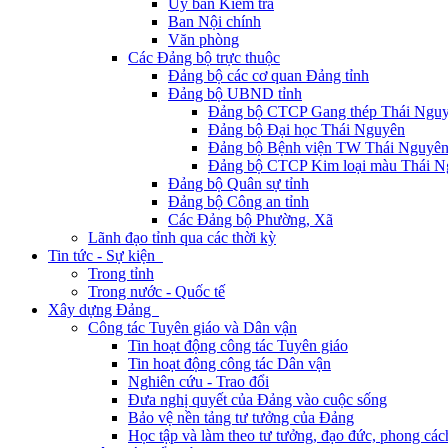
Ủy ban Kiểm tra
Ban Nội chính
Văn phòng
Các Đảng bộ trực thuộc
Đảng bộ các cơ quan Đảng tỉnh
Đảng bộ UBND tỉnh
Đảng bộ CTCP Gang thép Thái Ngu
Đảng bộ Đại học Thái Nguyên
Đảng bộ Bệnh viện TW Thái Nguyê
Đảng bộ CTCP Kim loại màu Thái N
Đảng bộ Quân sự tỉnh
Đảng bộ Công an tỉnh
Các Đảng bộ Phường, Xã
Lãnh đạo tỉnh qua các thời kỳ
Tin tức - Sự kiện
Trong tỉnh
Trong nước - Quốc tế
Xây dựng Đảng
Công tác Tuyên giáo và Dân vận
Tin hoạt động công tác Tuyên giáo
Tin hoạt động công tác Dân vận
Nghiên cứu - Trao đổi
Đưa nghị quyết của Đảng vào cuộc sống
Bảo vệ nền tảng tư tưởng của Đảng
Học tập và làm theo tư tưởng, đạo đức, phong cá