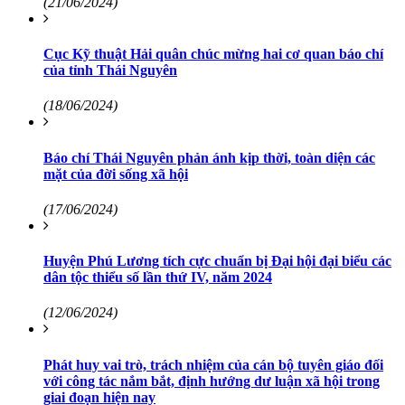
(21/06/2024)
Cục Kỹ thuật Hải quân chúc mừng hai cơ quan báo chí
của tỉnh Thái Nguyên
(18/06/2024)
Báo chí Thái Nguyên phản ánh kịp thời, toàn diện các
mặt của đời sống xã hội
(17/06/2024)
Huyện Phú Lương tích cực chuẩn bị Đại hội đại biểu các
dân tộc thiểu số lần thứ IV, năm 2024
(12/06/2024)
Phát huy vai trò, trách nhiệm của cán bộ tuyên giáo đối
với công tác nắm bắt, định hướng dư luận xã hội trong
giai đoạn hiện nay