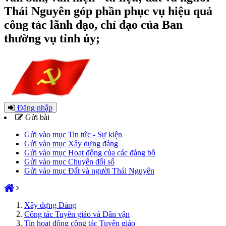
Thái Nguyên góp phần phục vụ hiệu quả
công tác lãnh đạo, chỉ đạo của Ban
thường vụ tỉnh ủy;
Đăng nhập
Gửi bài
Gửi vào mục Tin tức - Sự kiện
Gửi vào mục Xây dựng đảng
Gửi vào mục Hoạt động của các đảng bộ
Gửi vào mục Chuyển đổi số
Gửi vào mục Đất và người Thái Nguyên
Xây dựng Đảng
Công tác Tuyên giáo và Dân vận
Tin hoạt động công tác Tuyên giáo