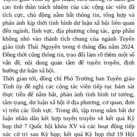
cao tinh thần trách nhiệm của các cộng tác viên
đã
tích cực, chủ động nắm bắt thông tin, tổng hợp và
phản ánh kịp thời tình hình
dư luận xã hội
liên quan
đến ngành, lĩnh vực, địa phương công tác, góp phần
không nhỏ vào thành tích chung của ngành Tuyên
giáo tỉnh Thái Nguyên
trong 6 tháng đầu năm 2024.
Đồng thời cũng thông tin, trao đổi làm rõ thêm một số
vấn đề, nội dung quan tâm để tuyên truyền, định
hướng dư luận xã hội.
Thời gian tới, đồng chí Phó Trưởng ban Tuyên giáo
Tỉnh ủy đề nghị các cộng tác viên tiếp tục bám sát
thực tiễn để nắm bắt, phản ánh tình hình tư tưởng,
tâm trạng, dư luận xã hội ở địa phương, cơ quan, đơn
vị trên các lĩnh vực. Trong đó, tập trung nắm bắt dư
luận nhân dân kết hợp tuyên truyền về kết quả Kỳ
họp thứ 7 Quốc hội khóa XV và các hoạt động tiếp
xúc cử tri sau Kỳ họp; kết quả Kỳ họp thứ 19 Hội