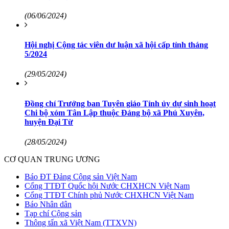
(06/06/2024)
Hội nghị Cộng tác viên dư luận xã hội cấp tỉnh tháng
5/2024
(29/05/2024)
Đồng chí Trưởng ban Tuyên giáo Tỉnh ủy dự sinh hoạt
Chi bộ xóm Tân Lập thuộc Đảng bộ xã Phú Xuyên,
huyện Đại Từ
(28/05/2024)
CƠ QUAN TRUNG ƯƠNG
Báo ĐT Đảng Cộng sản Việt Nam
Cổng TTĐT Quốc hội Nước CHXHCN Việt Nam
Cổng TTĐT Chính phủ Nước CHXHCN Việt Nam
Báo Nhân dân
Tạp chí Cộng sản
Thông tấn xã Việt Nam (TTXVN)