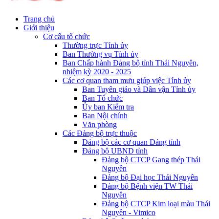
Trang chủ
Giới thiệu
Cơ cấu tổ chức
Thường trực Tỉnh ủy
Ban Thường vụ Tỉnh ủy
Ban Chấp hành Đảng bộ tỉnh Thái Nguyên,
nhiệm kỳ 2020 - 2025
Các cơ quan tham mưu giúp việc Tỉnh ủy
Ban Tuyên giáo và Dân vận Tỉnh ủy
Ban Tổ chức
Ủy ban Kiểm tra
Ban Nội chính
Văn phòng
Các Đảng bộ trực thuộc
Đảng bộ các cơ quan Đảng tỉnh
Đảng bộ UBND tỉnh
Đảng bộ CTCP Gang thép Thái
Nguyên
Đảng bộ Đại học Thái Nguyên
Đảng bộ Bệnh viện TW Thái
Nguyên
Đảng bộ CTCP Kim loại màu Thái
Nguyên - Vimico