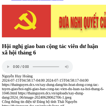
Hội nghị giao ban cộng tác viên dư luận
xã hội tháng 6
Nguyễn Huy Hoàng
2024-07-15T04:58:17-04:00
2024-07-15T04:58:17-04:00
https://thainguyen.dcs.vn/xay-dung-dang/tin-hoat-dong-cong-tac-
tuyen-giao/hoi-nghi-giao-ban-cong-tac-vien-du-luan-xa-hoi-thang-6-
1046.html
https://thainguyen.dcs.vn/uploads/xay-dung-
dang/2024_06/image-20240628062706-1.jpeg
Cổng thông tin điện tử Đảng bộ tỉnh Thái Nguyên
https://thainguyen.dcs.vn/uploads/logo.gif