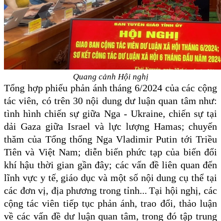
Quang cảnh Hội nghị
Tổng hợp phiếu phản ánh tháng 6/2024 của các cộng
tác viên,
có
trên 3
0 nội dung dư luận quan tâm
như:
tình hình chiến sự
giữa
Nga - Ukraine, chiến sự tại
dải Gaza giữa Israel và lực lượng Hamas
;
chuyến
thăm của Tổng thống Nga Vladimir Putin tới Triều
Tiên và Việt Nam;
diễn biến phức tạp của biến đổi
khí hậu thời gian gần đây; các vấn đề liên quan đến
lĩnh vực y tế, giáo dục và một số nội dung cụ thể tại
các đơn vị, địa phương trong tỉnh...
Tại hội nghị, các
cộng tác viên tiếp tục phản ánh,
trao đổi, thảo luận
về các vấn đề dư luận quan tâm, trong đó tập trung