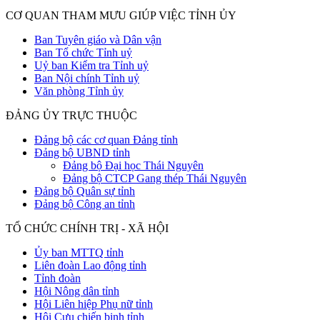
CƠ QUAN THAM MƯU GIÚP VIỆC TỈNH ỦY
Ban Tuyên giáo và Dân vận
Ban Tổ chức Tỉnh uỷ
Uỷ ban Kiểm tra Tỉnh uỷ
Ban Nội chính Tỉnh uỷ
Văn phòng Tỉnh ủy
ĐẢNG ỦY TRỰC THUỘC
Đảng bộ các cơ quan Đảng tỉnh
Đảng bộ UBND tỉnh
Đảng bộ Đại học Thái Nguyên
Đảng bộ CTCP Gang thép Thái Nguyên
Đảng bộ Quân sự tỉnh
Đảng bộ Công an tỉnh
TỔ CHỨC CHÍNH TRỊ - XÃ HỘI
Ủy ban MTTQ tỉnh
Liên đoàn Lao động tỉnh
Tỉnh đoàn
Hội Nông dân tỉnh
Hội Liên hiệp Phụ nữ tỉnh
Hội Cựu chiến binh tỉnh