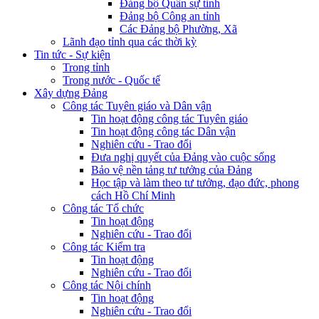
Đảng bộ Quân sự tỉnh
Đảng bộ Công an tỉnh
Các Đảng bộ Phường, Xã
Lãnh đạo tỉnh qua các thời kỳ
Tin tức - Sự kiện
Trong tỉnh
Trong nước - Quốc tế
Xây dựng Đảng
Công tác Tuyên giáo và Dân vận
Tin hoạt động công tác Tuyên giáo
Tin hoạt động công tác Dân vận
Nghiên cứu - Trao đổi
Đưa nghị quyết của Đảng vào cuộc sống
Bảo vệ nền tảng tư tưởng của Đảng
Học tập và làm theo tư tưởng, đạo đức, phong
cách Hồ Chí Minh
Công tác Tổ chức
Tin hoạt động
Nghiên cứu - Trao đổi
Công tác Kiểm tra
Tin hoạt động
Nghiên cứu - Trao đổi
Công tác Nội chính
Tin hoạt động
Nghiên cứu - Trao đổi