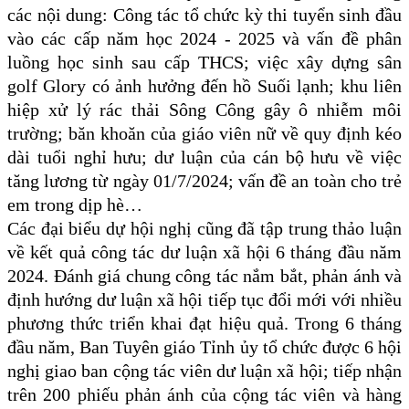
các nội dung:
C
ông tác tổ chức kỳ thi tuyển sinh đầu
vào các cấp
năm học 2024 - 2025 và vấn đề phân
luồng học sinh sau cấp THCS;
việc xây dựng sân
golf Glory có ảnh hưởng đến hồ Suối lạnh
;
khu liên
hiệp xử lý rác thải Sông Công gây ô nhiễm môi
trường
; băn khoăn của giáo viên nữ về quy định kéo
dài tuổi nghỉ hưu; dư luận của cán bộ hưu về việc
tăng lương từ ngày 01/7/2024; vấn đề an toàn cho trẻ
em trong dịp hè…
Các đại biểu dự hội nghị cũng đã tập trung thảo luận
về kết quả công tác dư luận xã hội 6 tháng đầu năm
2024. Đánh giá chung công tác nắm bắt, phản ánh và
định hướng dư luận xã hội tiếp tục đổi mới với nhiều
phương thức triển khai đạt hiệu quả. Trong 6 tháng
đầu năm, Ban Tuyên giáo Tỉnh ủy tổ chức được 6 hội
nghị giao ban cộng tác viên dư luận xã hội; tiếp nhận
trên 200 phiếu phản ánh của cộng tác viên và hàng