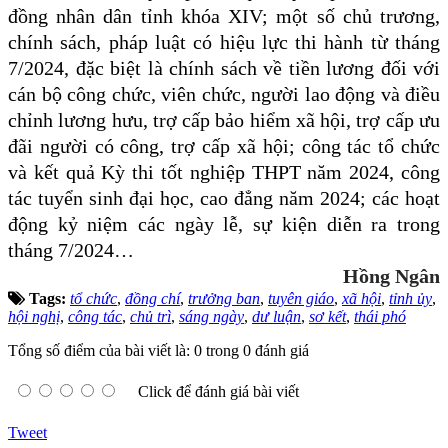
đồng nhân dân tỉnh khóa XIV; một số chủ trương,
chính sách, pháp luật có hiệu lực thi hành từ tháng
7/2024, đặc biệt là chính sách về tiền lương đối với
cán bộ công chức, viên chức, người lao động và điều
chỉnh lương hưu, trợ cấp bảo hiểm xã hội, trợ cấp ưu
đãi người có công, trợ cấp xã hội; công tác tổ chức
và kết quả Kỳ thi tốt nghiệp THPT năm 2024, công
tác tuyển sinh đại học, cao đẳng năm 2024; các hoạt
động kỷ niệm các ngày lễ, sự kiện diễn ra trong
tháng 7/2024…
Hồng Ngân
Tags:
tổ chức
,
đồng chí
,
trưởng ban
,
tuyên giáo
,
xã hội
,
tỉnh ủy
,
hội nghị
,
công tác
,
chủ trì
,
sáng ngày
,
dư luận
,
sơ kết
,
thái phó
Tổng số điểm của bài viết là: 0 trong 0 đánh giá
Click để đánh giá bài viết
Tweet