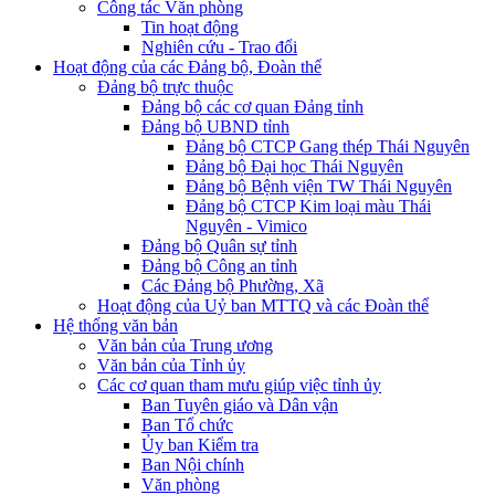
Công tác Văn phòng
Tin hoạt động
Nghiên cứu - Trao đổi
Hoạt động của các Đảng bộ, Đoàn thể
Đảng bộ trực thuộc
Đảng bộ các cơ quan Đảng tỉnh
Đảng bộ UBND tỉnh
Đảng bộ CTCP Gang thép Thái Nguyên
Đảng bộ Đại học Thái Nguyên
Đảng bộ Bệnh viện TW Thái Nguyên
Đảng bộ CTCP Kim loại màu Thái
Nguyên - Vimico
Đảng bộ Quân sự tỉnh
Đảng bộ Công an tỉnh
Các Đảng bộ Phường, Xã
Hoạt động của Uỷ ban MTTQ và các Đoàn thể
Hệ thống văn bản
Văn bản của Trung ương
Văn bản của Tỉnh ủy
Các cơ quan tham mưu giúp việc tỉnh ủy
Ban Tuyên giáo và Dân vận
Ban Tổ chức
Ủy ban Kiểm tra
Ban Nội chính
Văn phòng