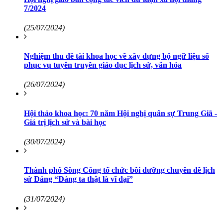
7/2024
(25/07/2024)
Nghiệm thu đề tài khoa học về xây dựng bộ ngữ liệu số
phục vụ tuyên truyền giáo dục lịch sử, văn hóa
(26/07/2024)
Hội thảo khoa học: 70 năm Hội nghị quân sự Trung Giã -
Giá trị lịch sử và bài học
(30/07/2024)
Thành phố Sông Công tổ chức bồi dưỡng chuyên đề lịch
sử Đảng “Đảng ta thật là vĩ đại”
(31/07/2024)