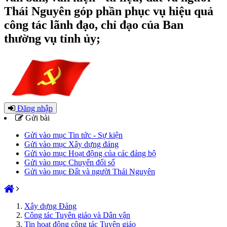
Thái Nguyên góp phần phục vụ hiệu quả
công tác lãnh đạo, chỉ đạo của Ban
thường vụ tỉnh ủy;
Đăng nhập
Gửi bài
Gửi vào mục Tin tức - Sự kiện
Gửi vào mục Xây dựng đảng
Gửi vào mục Hoạt động của các đảng bộ
Gửi vào mục Chuyển đổi số
Gửi vào mục Đất và người Thái Nguyên
Xây dựng Đảng
Công tác Tuyên giáo và Dân vận
Tin hoạt động công tác Tuyên giáo