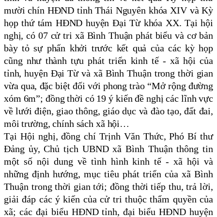
mười chín HĐND tỉnh Thái Nguyên khóa XIV và Kỳ
họp thứ tám HĐND huyện Đại Từ khóa XX. Tại hội
nghị, có 07 cử tri xã Bình Thuận phát biểu và cơ bản
bày tỏ sự phấn khởi trước kết quả của các kỳ họp
cũng như thành tựu phát triển kinh tế - xã hội của
tỉnh, huyện Đại Từ và xã Bình Thuận trong thời gian
vừa qua, đặc biệt đối với phong trào “Mở rộng đường
xóm 6m”; đồng thời có 19 ý kiến đề nghị các lĩnh vực
về lưới điện, giao thông, giáo dục và đào tạo, đất đai,
môi trường, chính sách xã hội…
Tại Hội nghị, đồng chí Trịnh Văn Thức, Phó Bí thư
Đảng ủy, Chủ tịch UBND xã Bình Thuận thông tin
một số nội dung về tình hình kinh tế - xã hội và
những định hướng, mục tiêu phát triển của xã Bình
Thuận trong thời gian tới; đồng thời tiếp thu, trả lời,
giải đáp các ý kiến của cử tri thuộc thẩm quyền của
xã; các đại biểu HĐND tỉnh, đại biểu HĐND huyện