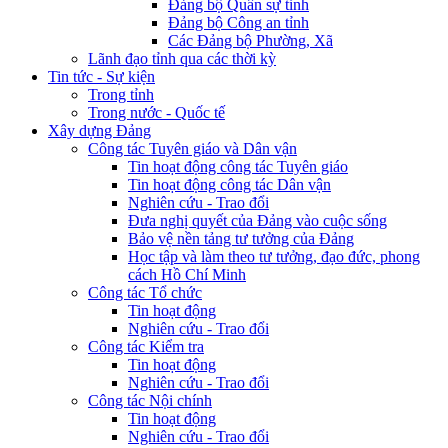
Đảng bộ Quân sự tỉnh
Đảng bộ Công an tỉnh
Các Đảng bộ Phường, Xã
Lãnh đạo tỉnh qua các thời kỳ
Tin tức - Sự kiện
Trong tỉnh
Trong nước - Quốc tế
Xây dựng Đảng
Công tác Tuyên giáo và Dân vận
Tin hoạt động công tác Tuyên giáo
Tin hoạt động công tác Dân vận
Nghiên cứu - Trao đổi
Đưa nghị quyết của Đảng vào cuộc sống
Bảo vệ nền tảng tư tưởng của Đảng
Học tập và làm theo tư tưởng, đạo đức, phong
cách Hồ Chí Minh
Công tác Tổ chức
Tin hoạt động
Nghiên cứu - Trao đổi
Công tác Kiểm tra
Tin hoạt động
Nghiên cứu - Trao đổi
Công tác Nội chính
Tin hoạt động
Nghiên cứu - Trao đổi