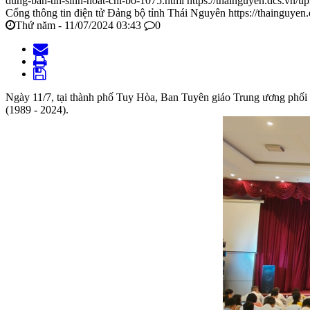
dung-ban-tin-sinh-hoat-chi-bo-1075.html
https://thainguyen.dcs.vn
Cổng thông tin điện tử Đảng bộ tỉnh Thái Nguyên
https://thainguyen
Thứ năm - 11/07/2024 03:43
0
Ngày 11/7, tại thành phố Tuy Hòa, Ban Tuyên giáo Trung ương phối h
(1989 - 2024).