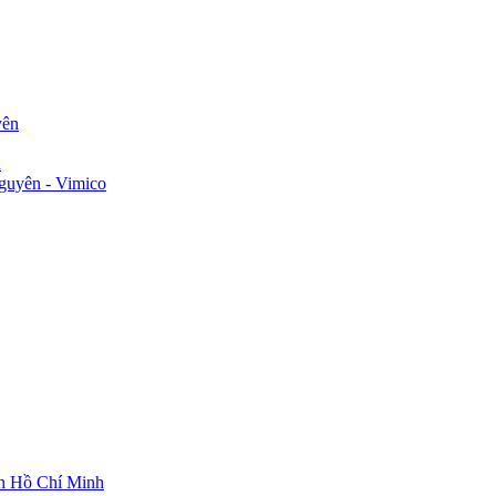
yên
n
guyên - Vimico
ch Hồ Chí Minh