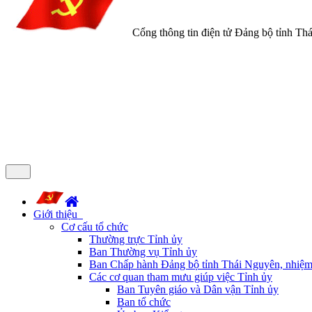
Cổng thông tin điện tử Đảng bộ tỉnh Th
Giới thiệu
Cơ cấu tổ chức
Thường trực Tỉnh ủy
Ban Thường vụ Tỉnh ủy
Ban Chấp hành Đảng bộ tỉnh Thái Nguyên, nhiệm
Các cơ quan tham mưu giúp việc Tỉnh ủy
Ban Tuyên giáo và Dân vận Tỉnh ủy
Ban tổ chức