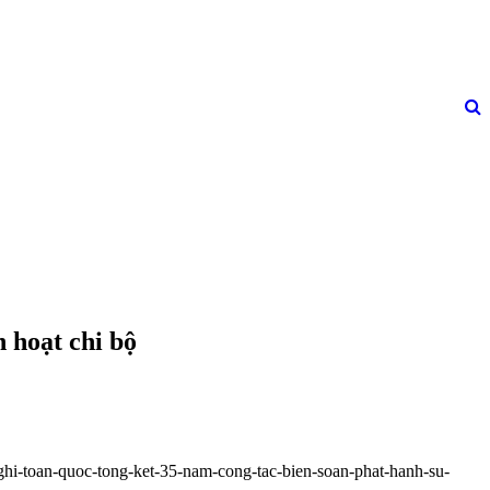
h hoạt chi bộ
nghi-toan-quoc-tong-ket-35-nam-cong-tac-bien-soan-phat-hanh-su-