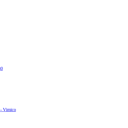
30
- Vimico