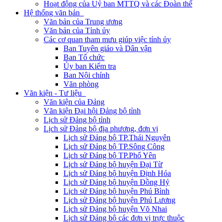
Hoạt động của Uỷ ban MTTQ và các Đoàn thể
Hệ thống văn bản
Văn bản của Trung ương
Văn bản của Tỉnh ủy
Các cơ quan tham mưu giúp việc tỉnh ủy
Ban Tuyên giáo và Dân vận
Ban Tổ chức
Ủy ban Kiểm tra
Ban Nội chính
Văn phòng
Văn kiện - Tư liệu
Văn kiện của Đảng
Văn kiện Đại hội Đảng bộ tỉnh
Lịch sử Đảng bộ tỉnh
Lịch sử Đảng bộ địa phương, đơn vị
Lịch sử Đảng bộ TP.Thái Nguyên
Lịch sử Đảng bộ TP.Sông Công
Lịch sử Đảng bộ TP.Phổ Yên
Lịch sử Đảng bộ huyện Đại Từ
Lịch sử Đảng bộ huyện Định Hóa
Lịch sử Đảng bộ huyện Đồng Hỷ
Lịch sử Đảng bộ huyện Phú Bình
Lịch sử Đảng bộ huyện Phú Lương
Lịch sử Đảng bộ huyện Võ Nhai
Lịch sử Đảng bộ các đơn vị trực thuộc