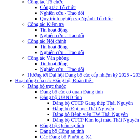
Công tác Tổ chức
Công tác Tổ chức
Nghiên cứu - Trao đổi
Quy trình nghiệp vụ Ngành Tổ chức
Công tác Kiểm tra
Tin hoạt động
Nghiên cứu - Trao đổi
Công tác Nội chính
Tin hoạt động
Nghiên cứu - Trao đổi
Công tác Văn phòng
Tin hoạt động
Nghiên cứu - Trao đổi
Hướng tới Đại hội Đảng bộ các cấp nhiệm kỳ 2025 - 20
Hoạt động của các Đảng bộ, Đoàn thể
Đảng bộ trực thuộc
Đảng bộ các cơ quan Đảng tỉnh
Đảng bộ UBND tỉnh
Đảng bộ CTCP Gang thép Thái Nguyên
Đảng bộ Đại học Thái Nguyên
Đảng bộ Bệnh viện TW Thái Nguyên
Đảng bộ CTCP Kim loại màu Thái Nguyên 
Đảng bộ Quân sự tỉnh
Đảng bộ Công an tỉnh
Các Đảng bộ Phường, Xã