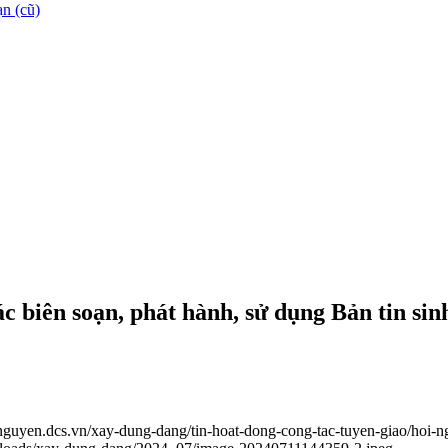
n (cũ)
c biên soạn, phát hành, sử dụng Bản tin sin
ainguyen.dcs.vn/xay-dung-dang/tin-hoat-dong-cong-tac-tuyen-giao/hoi-