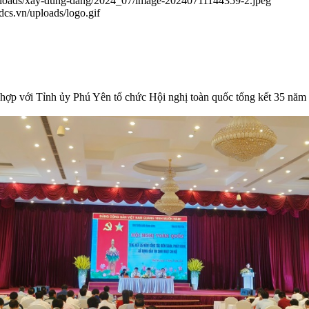
/uploads/xay-dung-dang/2024_07/image-20240711144359-2.jpeg
.dcs.vn/uploads/logo.gif
ợp với Tỉnh ủy Phú Yên tổ chức Hội nghị toàn quốc tổng kết 35 năm cô