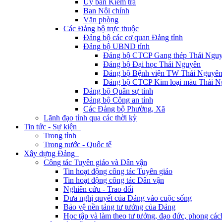
Ủy ban Kiểm tra
Ban Nội chính
Văn phòng
Các Đảng bộ trực thuộc
Đảng bộ các cơ quan Đảng tỉnh
Đảng bộ UBND tỉnh
Đảng bộ CTCP Gang thép Thái Ngu
Đảng bộ Đại học Thái Nguyên
Đảng bộ Bệnh viện TW Thái Nguyê
Đảng bộ CTCP Kim loại màu Thái N
Đảng bộ Quân sự tỉnh
Đảng bộ Công an tỉnh
Các Đảng bộ Phường, Xã
Lãnh đạo tỉnh qua các thời kỳ
Tin tức - Sự kiện
Trong tỉnh
Trong nước - Quốc tế
Xây dựng Đảng
Công tác Tuyên giáo và Dân vận
Tin hoạt động công tác Tuyên giáo
Tin hoạt động công tác Dân vận
Nghiên cứu - Trao đổi
Đưa nghị quyết của Đảng vào cuộc sống
Bảo vệ nền tảng tư tưởng của Đảng
Học tập và làm theo tư tưởng, đạo đức, phong cá