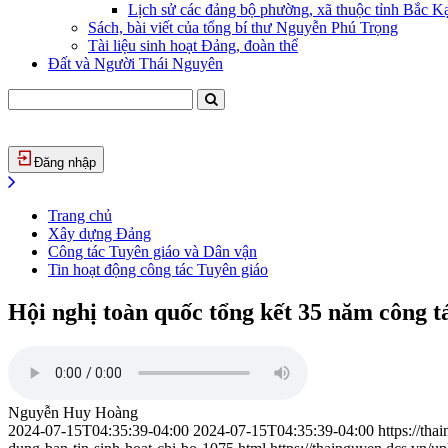
Lịch sử các đảng bộ phường, xã thuộc tỉnh Bắc Kạ
Sách, bài viết của tổng bí thư Nguyễn Phú Trọng
Tài liệu sinh hoạt Đảng, đoàn thể
Đất và Người Thái Nguyên
Đăng nhập
Trang chủ
Xây dựng Đảng
Công tác Tuyên giáo và Dân vận
Tin hoạt động công tác Tuyên giáo
Hội nghị toàn quốc tổng kết 35 năm công tá
Nguyễn Huy Hoàng
2024-07-15T04:35:39-04:00
2024-07-15T04:35:39-04:00
https://th