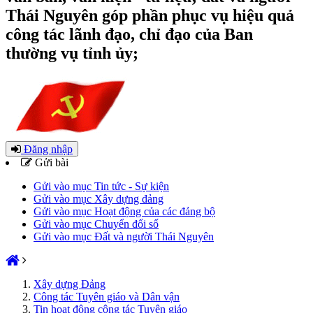
Thái Nguyên góp phần phục vụ hiệu quả
công tác lãnh đạo, chỉ đạo của Ban
thường vụ tỉnh ủy;
Đăng nhập
Gửi bài
Gửi vào mục Tin tức - Sự kiện
Gửi vào mục Xây dựng đảng
Gửi vào mục Hoạt động của các đảng bộ
Gửi vào mục Chuyển đổi số
Gửi vào mục Đất và người Thái Nguyên
Xây dựng Đảng
Công tác Tuyên giáo và Dân vận
Tin hoạt động công tác Tuyên giáo