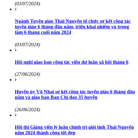
(03/07/2024)
Ngành Tuyên giáo Thái Nguyên tổ chức sơ kết công tác
tuyên giáo 6 tháng đầu năm, triển khai nhiệm vụ trọng
tâm 6 tháng cuối năm 2024
(03/07/2024)
Hội nghị giao ban cộng tác viên dư luận xã hội tháng 6
(27/06/2024)
Huyện ủy Võ Nhai sơ kết công tác tuyên giáo 6 tháng đầu
năm và giao ban Ban Chỉ đạo 35 huyện
(26/06/2024)
Hội thi Giảng viên lý luận chính trị giỏi tỉnh Thái Nguyên
năm 2024 thành công tốt đẹp