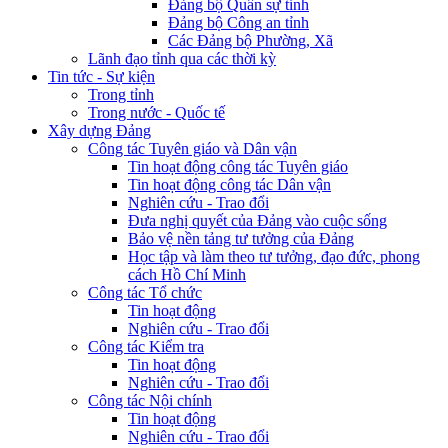
Đảng bộ Quân sự tỉnh
Đảng bộ Công an tỉnh
Các Đảng bộ Phường, Xã
Lãnh đạo tỉnh qua các thời kỳ
Tin tức - Sự kiện
Trong tỉnh
Trong nước - Quốc tế
Xây dựng Đảng
Công tác Tuyên giáo và Dân vận
Tin hoạt động công tác Tuyên giáo
Tin hoạt động công tác Dân vận
Nghiên cứu - Trao đổi
Đưa nghị quyết của Đảng vào cuộc sống
Bảo vệ nền tảng tư tưởng của Đảng
Học tập và làm theo tư tưởng, đạo đức, phong
cách Hồ Chí Minh
Công tác Tổ chức
Tin hoạt động
Nghiên cứu - Trao đổi
Công tác Kiểm tra
Tin hoạt động
Nghiên cứu - Trao đổi
Công tác Nội chính
Tin hoạt động
Nghiên cứu - Trao đổi