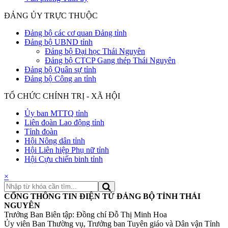
ĐẢNG ỦY TRỰC THUỘC
Đảng bộ các cơ quan Đảng tỉnh
Đảng bộ UBND tỉnh
Đảng bộ Đại học Thái Nguyên
Đảng bộ CTCP Gang thép Thái Nguyên
Đảng bộ Quân sự tỉnh
Đảng bộ Công an tỉnh
TỔ CHỨC CHÍNH TRỊ - XÃ HỘI
Ủy ban MTTQ tỉnh
Liên đoàn Lao động tỉnh
Tỉnh đoàn
Hội Nông dân tỉnh
Hội Liên hiệp Phụ nữ tỉnh
Hội Cựu chiến binh tỉnh
×
CỔNG THÔNG TIN ĐIỆN TỬ ĐẢNG BỘ TỈNH THÁI
NGUYÊN
Trưởng Ban Biên tập: Đồng chí Đỗ Thị Minh Hoa
Ủy viên Ban Thường vụ, Trưởng ban Tuyên giáo và Dân vận Tỉnh