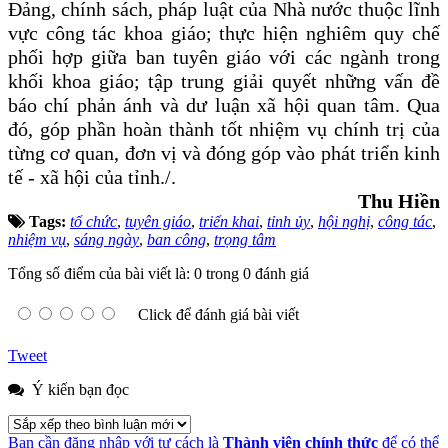
Đảng, chính sách, pháp luật của Nhà nước thuộc lĩnh
vực công tác khoa giáo; thực hiện nghiêm quy chế
phối hợp giữa ban tuyên giáo với các ngành trong
khối khoa giáo; tập trung giải quyết những vấn đề
báo chí phản ánh và dư luận xã hội quan tâm. Qua
đó, góp phần hoàn thành tốt nhiệm vụ chính trị của
từng cơ quan, đơn vị và đóng góp vào phát triển kinh
tế - xã hội của tỉnh./.
Thu Hiền
Tags:
tổ chức
,
tuyên giáo
,
triển khai
,
tỉnh ủy
,
hội nghị
,
công tác
,
nhiệm vụ
,
sáng ngày
,
ban công
,
trọng tâm
Tổng số điểm của bài viết là: 0 trong 0 đánh giá
Click để đánh giá bài viết
Tweet
Ý kiến bạn đọc
Bạn cần đăng nhập với tư cách là
Thành viên chính thức
để có thể