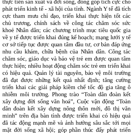
thực tiễn sản xuất và đời sống, đóng góp tích cực cho
phát triển kinh tế - xã hội của tỉnh. Ngành Y tế đã tích
cực tham mưu chỉ đạo, triển khai thực hiện tốt các
chủ trương, chính sách về công tác chăm sóc sức
khoẻ Nhân dân; các chương trình mục tiêu quốc gia
về y tế được triển khai đúng kế hoạch; mạng lưới y tế
cơ sở tiếp tục được quan tâm đầu tư, cơ bản đáp ứng
nhu cầu khám, chữa bệnh của Nhân dân. Công tác
chăm sóc, giáo dục và bảo vệ trẻ em được quan tâm
thực hiện; nhiều hoạt động chăm sóc trẻ em triển khai
có hiệu quả. Quản lý tài nguyên, bảo vệ môi trường
đã đạt được những kết quả nhất định; tăng cường
triển khai các giải pháp kiềm chế tốc độ gia tăng ô
nhiễm môi trường. Phong trào “Toàn dân đoàn kết
xây dựng đời sống văn hoá”, Cuộc vận động “Toàn
dân đoàn kết xây dựng nông thôn mới, đô thị văn
minh” trên địa bàn tỉnh được triển khai có hiệu quả
đã tác động mạnh mẽ và ảnh hưởng sâu sắc tới mọi
mặt đời sống xã hội; góp phần thúc đẩy phát triển