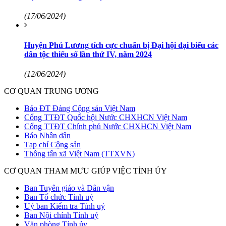
(17/06/2024)
Huyện Phú Lương tích cực chuẩn bị Đại hội đại biểu các
dân tộc thiểu số lần thứ IV, năm 2024
(12/06/2024)
CƠ QUAN TRUNG ƯƠNG
Báo ĐT Đảng Cộng sản Việt Nam
Cổng TTĐT Quốc hội Nước CHXHCN Việt Nam
Cổng TTĐT Chính phủ Nước CHXHCN Việt Nam
Báo Nhân dân
Tạp chí Cộng sản
Thông tấn xã Việt Nam (TTXVN)
CƠ QUAN THAM MƯU GIÚP VIỆC TỈNH ỦY
Ban Tuyên giáo và Dân vận
Ban Tổ chức Tỉnh uỷ
Uỷ ban Kiểm tra Tỉnh uỷ
Ban Nội chính Tỉnh uỷ
Văn phòng Tỉnh ủy