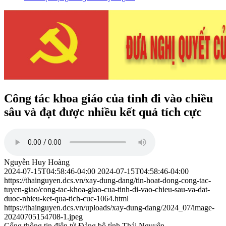
Công tác khoa giáo của tỉnh đi vào chiều
sâu và đạt được nhiều kết quả tích cực
Nguyễn Huy Hoàng
2024-07-15T04:58:46-04:00
2024-07-15T04:58:46-04:00
https://thainguyen.dcs.vn/xay-dung-dang/tin-hoat-dong-cong-tac-
tuyen-giao/cong-tac-khoa-giao-cua-tinh-di-vao-chieu-sau-va-dat-
duoc-nhieu-ket-qua-tich-cuc-1064.html
https://thainguyen.dcs.vn/uploads/xay-dung-dang/2024_07/image-
20240705154708-1.jpeg
Cổng thông tin điện tử Đảng bộ tỉnh Thái Nguyên