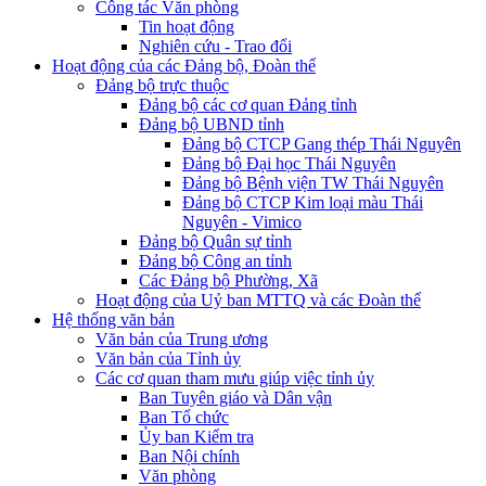
Công tác Văn phòng
Tin hoạt động
Nghiên cứu - Trao đổi
Hoạt động của các Đảng bộ, Đoàn thể
Đảng bộ trực thuộc
Đảng bộ các cơ quan Đảng tỉnh
Đảng bộ UBND tỉnh
Đảng bộ CTCP Gang thép Thái Nguyên
Đảng bộ Đại học Thái Nguyên
Đảng bộ Bệnh viện TW Thái Nguyên
Đảng bộ CTCP Kim loại màu Thái
Nguyên - Vimico
Đảng bộ Quân sự tỉnh
Đảng bộ Công an tỉnh
Các Đảng bộ Phường, Xã
Hoạt động của Uỷ ban MTTQ và các Đoàn thể
Hệ thống văn bản
Văn bản của Trung ương
Văn bản của Tỉnh ủy
Các cơ quan tham mưu giúp việc tỉnh ủy
Ban Tuyên giáo và Dân vận
Ban Tổ chức
Ủy ban Kiểm tra
Ban Nội chính
Văn phòng