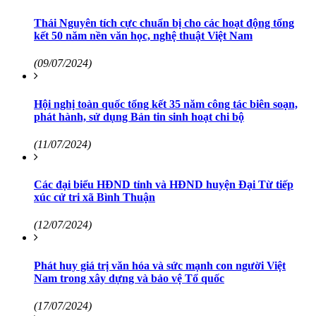
Thái Nguyên tích cực chuẩn bị cho các hoạt động tổng
kết 50 năm nền văn học, nghệ thuật Việt Nam
(09/07/2024)
Hội nghị toàn quốc tổng kết 35 năm công tác biên soạn,
phát hành, sử dụng Bản tin sinh hoạt chi bộ
(11/07/2024)
Các đại biểu HĐND tỉnh và HĐND huyện Đại Từ tiếp
xúc cử tri xã Bình Thuận
(12/07/2024)
Phát huy giá trị văn hóa và sức mạnh con người Việt
Nam trong xây dựng và bảo vệ Tổ quốc
(17/07/2024)