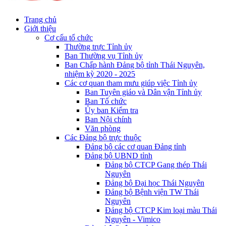
Trang chủ
Giới thiệu
Cơ cấu tổ chức
Thường trực Tỉnh ủy
Ban Thường vụ Tỉnh ủy
Ban Chấp hành Đảng bộ tỉnh Thái Nguyên,
nhiệm kỳ 2020 - 2025
Các cơ quan tham mưu giúp việc Tỉnh ủy
Ban Tuyên giáo và Dân vận Tỉnh ủy
Ban Tổ chức
Ủy ban Kiểm tra
Ban Nội chính
Văn phòng
Các Đảng bộ trực thuộc
Đảng bộ các cơ quan Đảng tỉnh
Đảng bộ UBND tỉnh
Đảng bộ CTCP Gang thép Thái
Nguyên
Đảng bộ Đại học Thái Nguyên
Đảng bộ Bệnh viện TW Thái
Nguyên
Đảng bộ CTCP Kim loại màu Thái
Nguyên - Vimico