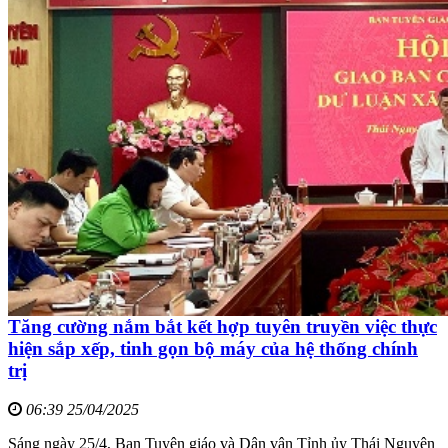
Tăng cường nắm bắt kết hợp tuyên truyền việc thực
hiện sắp xếp, tinh gọn bộ máy của hệ thống chính
trị
06:39 25/04/2025
Sáng ngày 25/4, Ban Tuyên giáo và Dân vận Tỉnh ủy Thái Nguyên