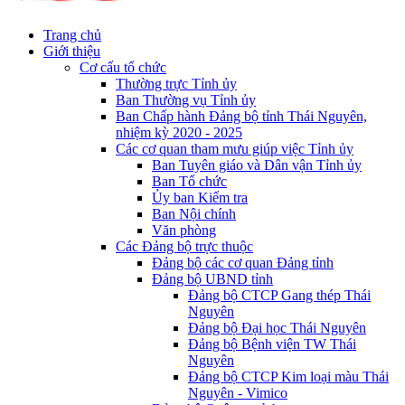
Trang chủ
Giới thiệu
Cơ cấu tổ chức
Thường trực Tỉnh ủy
Ban Thường vụ Tỉnh ủy
Ban Chấp hành Đảng bộ tỉnh Thái Nguyên,
nhiệm kỳ 2020 - 2025
Các cơ quan tham mưu giúp việc Tỉnh ủy
Ban Tuyên giáo và Dân vận Tỉnh ủy
Ban Tổ chức
Ủy ban Kiểm tra
Ban Nội chính
Văn phòng
Các Đảng bộ trực thuộc
Đảng bộ các cơ quan Đảng tỉnh
Đảng bộ UBND tỉnh
Đảng bộ CTCP Gang thép Thái
Nguyên
Đảng bộ Đại học Thái Nguyên
Đảng bộ Bệnh viện TW Thái
Nguyên
Đảng bộ CTCP Kim loại màu Thái
Nguyên - Vimico