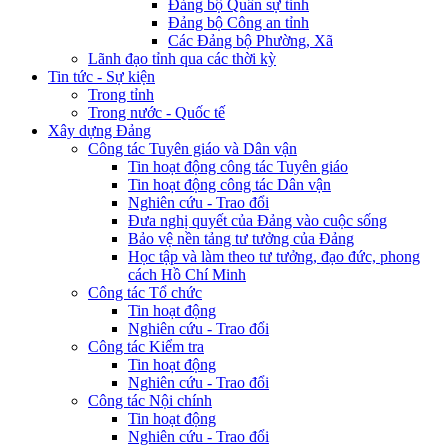
Đảng bộ Quân sự tỉnh
Đảng bộ Công an tỉnh
Các Đảng bộ Phường, Xã
Lãnh đạo tỉnh qua các thời kỳ
Tin tức - Sự kiện
Trong tỉnh
Trong nước - Quốc tế
Xây dựng Đảng
Công tác Tuyên giáo và Dân vận
Tin hoạt động công tác Tuyên giáo
Tin hoạt động công tác Dân vận
Nghiên cứu - Trao đổi
Đưa nghị quyết của Đảng vào cuộc sống
Bảo vệ nền tảng tư tưởng của Đảng
Học tập và làm theo tư tưởng, đạo đức, phong
cách Hồ Chí Minh
Công tác Tổ chức
Tin hoạt động
Nghiên cứu - Trao đổi
Công tác Kiểm tra
Tin hoạt động
Nghiên cứu - Trao đổi
Công tác Nội chính
Tin hoạt động
Nghiên cứu - Trao đổi