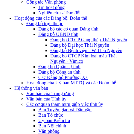
Công tác Văn phòng
Tin hoạt động
Nghiên cứu - Trao đổi
Hoạt động của các Đảng bộ, Đoàn thể
Đảng bộ trực thuộc
Đảng bộ các cơ quan Đảng tỉnh
Đảng bộ UBND tỉnh
Đảng bộ CTCP Gang thép Thái Nguyên
Đảng bộ Đại học Thái Nguyên
Đảng bộ Bệnh viện TW Thái Nguyên
Đảng bộ CTCP Kim loại màu Thái
Nguyên - Vimico
Đảng bộ Quân sự tỉnh
Đảng bộ Công an tỉnh
Các Đảng bộ Phường, Xã
Hoạt động của Uỷ ban MTTQ và các Đoàn thể
Hệ thống văn bản
Văn bản của Trung ương
Văn bản của Tỉnh ủy
Các cơ quan tham mưu giúp việc tỉnh ủy
Ban Tuyên giáo và Dân vận
Ban Tổ chức
Ủy ban Kiểm tra
Ban Nội chính
Văn phòng