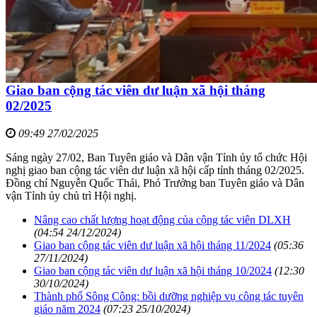
Giao ban cộng tác viên dư luận xã hội tháng
02/2025
09:49 27/02/2025
Sáng ngày 27/02, Ban Tuyên giáo và Dân vận Tỉnh ủy tổ chức Hội
nghị giao ban cộng tác viên dư luận xã hội cấp tỉnh tháng 02/2025.
Đồng chí Nguyễn Quốc Thái, Phó Trưởng ban Tuyên giáo và Dân
vận Tỉnh ủy chủ trì Hội nghị.
Nâng cao chất lượng hoạt động của cộng tác viên DLXH
(04:54 24/12/2024)
Giao ban cộng tác viên dư luận xã hội tháng 11/2024
(05:36
27/11/2024)
Giao ban cộng tác viên dư luận xã hội tháng 10/2024
(12:30
30/10/2024)
Thành phố Sông Công: bồi dưỡng nghiệp vụ công tác tuyên
giáo năm 2024
(07:23 25/10/2024)