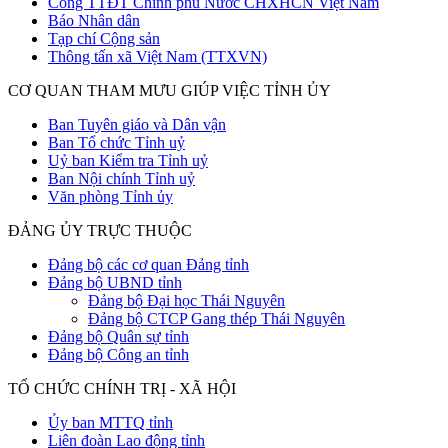
Cổng TTĐT Chính phủ Nước CHXHCN Việt Nam
Báo Nhân dân
Tạp chí Cộng sản
Thông tấn xã Việt Nam (TTXVN)
CƠ QUAN THAM MƯU GIÚP VIỆC TỈNH ỦY
Ban Tuyên giáo và Dân vận
Ban Tổ chức Tỉnh uỷ
Uỷ ban Kiểm tra Tỉnh uỷ
Ban Nội chính Tỉnh uỷ
Văn phòng Tỉnh ủy
ĐẢNG ỦY TRỰC THUỘC
Đảng bộ các cơ quan Đảng tỉnh
Đảng bộ UBND tỉnh
Đảng bộ Đại học Thái Nguyên
Đảng bộ CTCP Gang thép Thái Nguyên
Đảng bộ Quân sự tỉnh
Đảng bộ Công an tỉnh
TỔ CHỨC CHÍNH TRỊ - XÃ HỘI
Ủy ban MTTQ tỉnh
Liên đoàn Lao động tỉnh