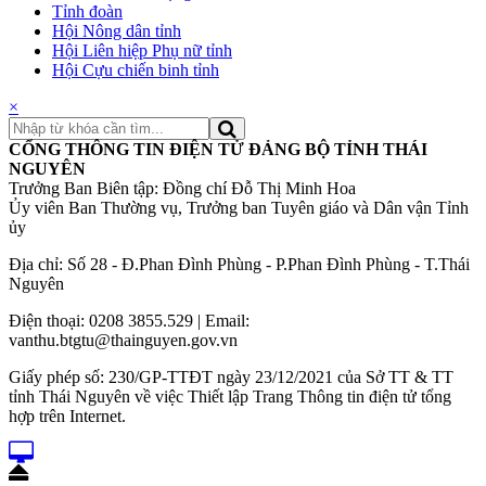
Tỉnh đoàn
Hội Nông dân tỉnh
Hội Liên hiệp Phụ nữ tỉnh
Hội Cựu chiến binh tỉnh
×
CỔNG THÔNG TIN ĐIỆN TỬ ĐẢNG BỘ TỈNH THÁI
NGUYÊN
Trưởng Ban Biên tập: Đồng chí Đỗ Thị Minh Hoa
Ủy viên Ban Thường vụ, Trưởng ban Tuyên giáo và Dân vận Tỉnh
ủy
Địa chỉ: Số 28 - Đ.Phan Đình Phùng - P.Phan Đình Phùng - T.Thái
Nguyên
Điện thoại: 0208 3855.529 | Email:
vanthu.btgtu@thainguyen.gov.vn
Giấy phép số: 230/GP-TTĐT ngày 23/12/2021 của Sở TT & TT
tỉnh Thái Nguyên về việc Thiết lập Trang Thông tin điện tử tổng
hợp trên Internet.