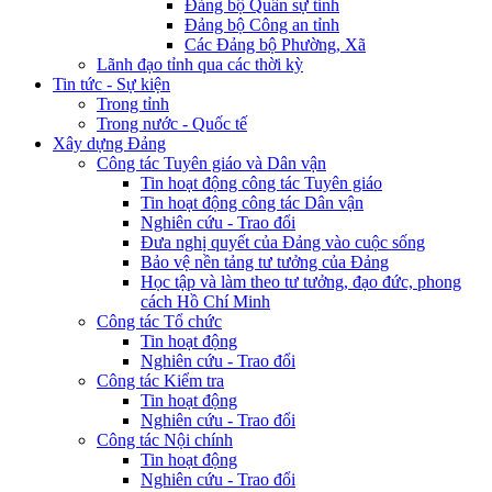
Đảng bộ Quân sự tỉnh
Đảng bộ Công an tỉnh
Các Đảng bộ Phường, Xã
Lãnh đạo tỉnh qua các thời kỳ
Tin tức - Sự kiện
Trong tỉnh
Trong nước - Quốc tế
Xây dựng Đảng
Công tác Tuyên giáo và Dân vận
Tin hoạt động công tác Tuyên giáo
Tin hoạt động công tác Dân vận
Nghiên cứu - Trao đổi
Đưa nghị quyết của Đảng vào cuộc sống
Bảo vệ nền tảng tư tưởng của Đảng
Học tập và làm theo tư tưởng, đạo đức, phong
cách Hồ Chí Minh
Công tác Tổ chức
Tin hoạt động
Nghiên cứu - Trao đổi
Công tác Kiểm tra
Tin hoạt động
Nghiên cứu - Trao đổi
Công tác Nội chính
Tin hoạt động
Nghiên cứu - Trao đổi