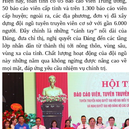
Hiện nay, toàn tỉnh có
05 báo cáo viên Trung ương,
5
0
báo cáo viên cấp tỉnh và
trên 1.300
báo cáo viên
cấp huyện; ngoài ra, các địa phương, đơn vị đã xây
dựng đội ngũ tuyên truyền viên cơ sở với
gần 6.000
người
. Đây chính là những “cánh tay” nối dài của
Đảng, đưa chỉ thị, nghị quyết của Đảng đến các tầng
lớp nhân dân từ thành thị tới nông thôn, vùng sâu,
vùng xa của tỉnh.
Chất lượng hoạt động của đội ngũ
này những năm qua không ngừng được nâng cao về
mọi mặt, đáp ứng yêu cầu nhiệm vụ chính trị.