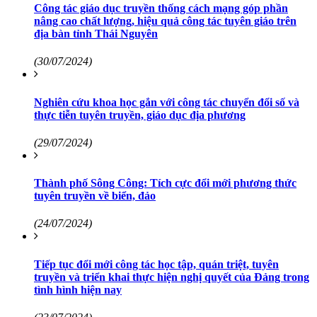
Công tác giáo dục truyền thống cách mạng góp phần
nâng cao chất lượng, hiệu quả công tác tuyên giáo trên
địa bàn tỉnh Thái Nguyên
(30/07/2024)
Nghiên cứu khoa học gắn với công tác chuyển đổi số và
thực tiễn tuyên truyền, giáo dục địa phương
(29/07/2024)
Thành phố Sông Công: Tích cực đổi mới phương thức
tuyên truyền về biển, đảo
(24/07/2024)
Tiếp tục đổi mới công tác học tập, quán triệt, tuyên
truyền và triển khai thực hiện nghị quyết của Đảng trong
tình hình hiện nay