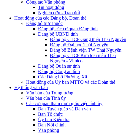
Công tác Văn phòng
Tin hoạt động
Nghiên cứu - Trao đổi
Hoạt động của các Đảng bộ, Đoàn thể
Đảng bộ trực thuộc
Đảng bộ các cơ quan Đảng tỉnh
Đảng bộ UBND tỉnh
Đảng bộ CTCP Gang thép Thái Nguyên
Đảng bộ Đại học Thái Nguyên
Đảng bộ Bệnh viện TW Thái Nguyên
Đảng bộ CTCP Kim loại màu Thái
Nguyên - Vimico
Đảng bộ Quân sự tỉnh
Đảng bộ Công an tỉnh
Các Đảng bộ Phường, Xã
Hoạt động của Uỷ ban MTTQ và các Đoàn thể
Hệ thống văn bản
Văn bản của Trung ương
Văn bản của Tỉnh ủy
Các cơ quan tham mưu giúp việc tỉnh ủy
Ban Tuyên giáo và Dân vận
Ban Tổ chức
Ủy ban Kiểm tra
Ban Nội chính
Văn phòng