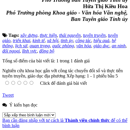
Hứa Thị Kiều Hoa
Phó T
rưởng phòng Khoa giáo - Văn hóa Văn nghệ,
Ban Tuyên giáo Tỉnh ủy
Tags:
xây dựng
,
thực hiện
,
thái nguyên
,
tuyên truyền
,
tuyên
giáo
,
triển khai
,
kinh tế
,
xã hội
,
tỉnh ủy
,
công tác
,
hiệu quả
,
hệ
thống
,
lịch sử
,
quan trọng
,
quốc phòng
,
văn hóa
,
giáo dục
,
an ninh
,
đối ngoại
,
lĩnh vực
,
đồng bộ
Tổng số điểm của bài viết là: 1 trong 1 đánh giá
Nghiên cứu khoa học gắn với công tác chuyển đổi số và thực tiễn
tuyên truyền, giáo dục địa phương
Xếp hạng:
1
-
1
phiếu bầu
5
Click để đánh giá bài viết
Tweet
Ý kiến bạn đọc
Bạn cần đăng nhập với tư cách là
Thành viên chính thức
để có thể
bình luận