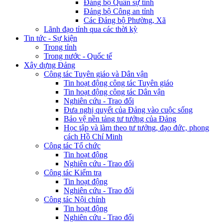
Đảng bộ Quân sự tỉnh
Đảng bộ Công an tỉnh
Các Đảng bộ Phường, Xã
Lãnh đạo tỉnh qua các thời kỳ
Tin tức - Sự kiện
Trong tỉnh
Trong nước - Quốc tế
Xây dựng Đảng
Công tác Tuyên giáo và Dân vận
Tin hoạt động công tác Tuyên giáo
Tin hoạt động công tác Dân vận
Nghiên cứu - Trao đổi
Đưa nghị quyết của Đảng vào cuộc sống
Bảo vệ nền tảng tư tưởng của Đảng
Học tập và làm theo tư tưởng, đạo đức, phong
cách Hồ Chí Minh
Công tác Tổ chức
Tin hoạt động
Nghiên cứu - Trao đổi
Công tác Kiểm tra
Tin hoạt động
Nghiên cứu - Trao đổi
Công tác Nội chính
Tin hoạt động
Nghiên cứu - Trao đổi