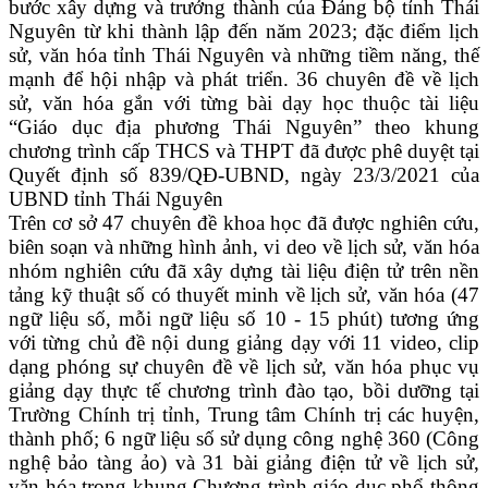
bước xây dựng và trưởng thành của Đảng bộ tỉnh Thái
Nguyên từ khi thành lập đến năm 2023; đặc điểm lịch
sử, văn hóa tỉnh Thái Nguyên và những tiềm năng, thế
mạnh để hội nhập và phát triển. 36 chuyên đề về lịch
sử, văn hóa gắn với từng bài dạy học thuộc tài liệu
“Giáo dục địa phương Thái Nguyên” theo khung
chương trình cấp THCS và THPT đã được phê duyệt tại
Quyết định số 839/QĐ-UBND, ngày 23/3/2021 của
UBND tỉnh Thái Nguyên
Trên cơ sở 47 chuyên đề khoa học đã được nghiên cứu,
biên soạn và những hình ảnh, vi deo về lịch sử, văn hóa
nhóm nghiên cứu đã xây dựng tài liệu điện tử trên nền
tảng kỹ thuật số có thuyết minh về lịch sử, văn hóa (47
ngữ liệu số, mỗi ngữ liệu số 10 - 15 phút) tương ứng
với từng chủ đề nội dung giảng dạy với 11 video, clip
dạng phóng sự chuyên đề về lịch sử, văn hóa phục vụ
giảng dạy thực tế chương trình đào tạo, bồi dưỡng tại
Trường Chính trị tỉnh, Trung tâm Chính trị các huyện,
thành phố; 6 ngữ liệu số sử dụng công nghệ 360 (Công
nghệ bảo tàng ảo) và 31 bài giảng điện tử về lịch sử,
văn hóa trong khung Chương trình giáo dục phổ thông