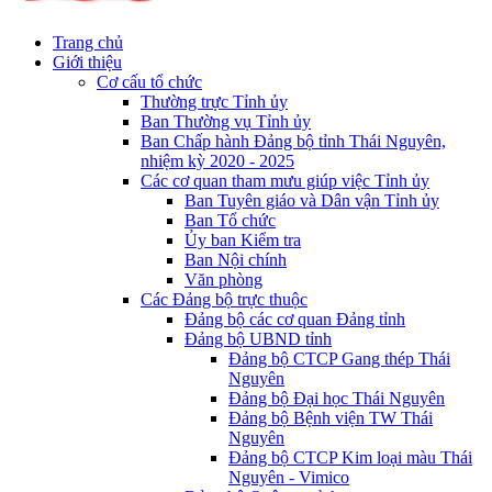
Trang chủ
Giới thiệu
Cơ cấu tổ chức
Thường trực Tỉnh ủy
Ban Thường vụ Tỉnh ủy
Ban Chấp hành Đảng bộ tỉnh Thái Nguyên,
nhiệm kỳ 2020 - 2025
Các cơ quan tham mưu giúp việc Tỉnh ủy
Ban Tuyên giáo và Dân vận Tỉnh ủy
Ban Tổ chức
Ủy ban Kiểm tra
Ban Nội chính
Văn phòng
Các Đảng bộ trực thuộc
Đảng bộ các cơ quan Đảng tỉnh
Đảng bộ UBND tỉnh
Đảng bộ CTCP Gang thép Thái
Nguyên
Đảng bộ Đại học Thái Nguyên
Đảng bộ Bệnh viện TW Thái
Nguyên
Đảng bộ CTCP Kim loại màu Thái
Nguyên - Vimico