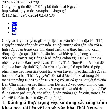
20240729134351-1.png
Cổng thông tin điện tử Đảng bộ tỉnh Thái Nguyên
https://thainguyen.dcs.vn/uploads/logo.gif
Thứ hai - 29/07/2024 02:43
0
Công tác tuyên truyền, giáo dục lịch sử, văn hóa trên địa bàn Thái
Nguyên thuộc công tác văn hóa, xã hội nhưng đều gắn liền với 4
lĩnh vực quan trọng của tỉnh đang triển khai thực hiện một cách
đồng bộ, hiệu quả (kinh tế; văn hóa, xã hội; quốc phòng, an ninh,
đối ngoại; xây dựng Đảng và hệ thống chính trị). UBND tỉnh đã
phê duyệt cho Ban Tuyên giáo Tỉnh ủy Thái Nguyên thực hiện đề
tài khoa học cấp tỉnh“Nghiên cứu, xây dựng bộ ngữ liệu số góp
phần nâng cao hiệu quả công tác tuyên truyền, giáo dục lịch sử, văn
hóa trên địa bàn Thái Nguyên”. Đề tài được triển khai trong 24
tháng từ tháng 01/2023 đến 01/2025; với sự cố gắng, quyết tâm của
Ban Chủ nhiệm và các thành viên Đề tài; sự vào cuộc, ủng hộ của
hệ thống chính trị, đến nay so với mục tiêu và nội dung, quy mô Đề
tài đã được phê duyệt, các kết quả, sản phẩm nghiên cứu, thực hiện
của Đề tài đảm bảo sự đầy đủ, phù hợp.
1. Đánh giá thực trạng việc sử dụng các công trình
khoa học, tài liệu về lịch sử, văn hóa Thái Nguyên