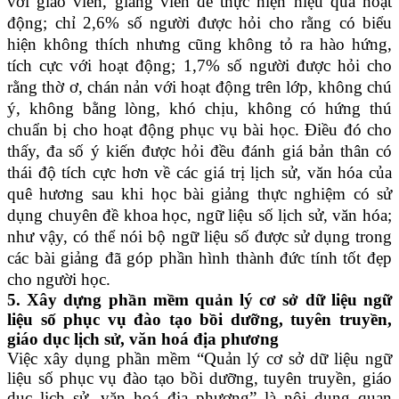
với giáo viên, giảng viên để thực hiện hiệu quả hoạt
động; chỉ 2,6% số người được hỏi cho rằng có biểu
hiện không thích nhưng cũng không tỏ ra hào hứng,
tích cực với hoạt động; 1,7% số người được hỏi cho
rằng thờ ơ, chán nản với hoạt động trên lớp, không chú
ý, không bằng lòng, khó chịu, không có hứng thú
chuẩn bị cho hoạt động phục vụ bài học. Điều đó cho
thấy, đa số ý kiến được hỏi đều đánh giá bản thân có
thái độ tích cực hơn về các giá trị lịch sử, văn hóa của
quê hương sau khi học bài giảng thực nghiệm có sử
dụng chuyên đề khoa học, ngữ liệu số lịch sử, văn hóa;
như vậy, có thể nói bộ ngữ liệu số được sử dụng trong
các bài giảng đã góp phần hình thành đức tính tốt đẹp
cho người học.
5. Xây dựng phần mềm quản lý cơ sở dữ liệu ngữ
liệu số phục vụ đào tạo bồi dưỡng, tuyên truyền,
giáo dục lịch sử, văn hoá địa phương
Việc xây dụng phần mềm “Quản lý cơ sở dữ liệu ngữ
liệu số phục vụ đào tạo bồi dưỡng, tuyên truyền, giáo
dục lịch sử, văn hoá địa phương” là nội dung quan