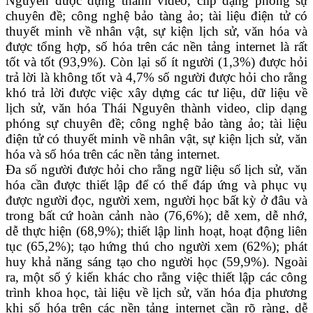
Nguyên được dựng thành video, clip dạng phóng sự
chuyên đề; công nghệ bảo tàng ảo; tài liệu điện tử có
thuyết minh về nhân vật, sự kiện lịch sử, văn hóa và
được tổng hợp, số hóa trên các nền tảng internet là rất
tốt và tốt (93,9%). Còn lại số ít người (1,3%) được hỏi
trả lời là không tốt và 4,7% số người được hỏi cho rằng
khó trả lời được việc xây dựng các tư liệu, dữ liệu về
lịch sử, văn hóa Thái Nguyên thành video, clip dạng
phóng sự chuyên đề; công nghệ bảo tàng ảo; tài liệu
điện tử có thuyết minh về nhân vật, sự kiện lịch sử, văn
hóa và số hóa trên các nền tảng internet.
Đa số người được hỏi cho rằng ngữ liệu số lịch sử, văn
hóa cần được thiết lập để có thể đáp ứng và phục vụ
được người đọc, người xem, người học bất kỳ ở đâu và
trong bất cứ hoàn cảnh nào (76,6%); dễ xem, dễ nhớ,
dễ thực hiện (68,9%); thiết lập linh hoạt, hoạt động liên
tục (65,2%); tạo hứng thú cho người xem (62%); phát
huy khả năng sáng tạo cho người học (59,9%). Ngoài
ra, một số ý kiến khác cho rằng việc thiết lập các công
trình khoa học, tài liệu về lịch sử, văn hóa địa phương
khi số hóa trên các nền tảng internet cần rõ ràng, dễ