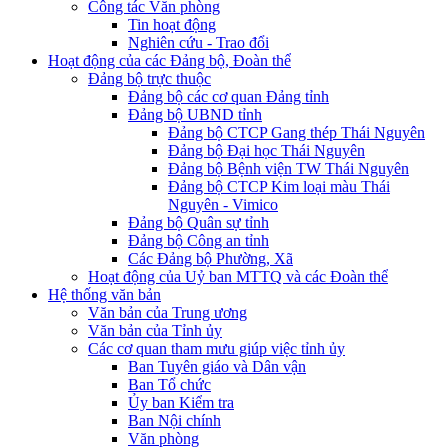
Công tác Văn phòng
Tin hoạt động
Nghiên cứu - Trao đổi
Hoạt động của các Đảng bộ, Đoàn thể
Đảng bộ trực thuộc
Đảng bộ các cơ quan Đảng tỉnh
Đảng bộ UBND tỉnh
Đảng bộ CTCP Gang thép Thái Nguyên
Đảng bộ Đại học Thái Nguyên
Đảng bộ Bệnh viện TW Thái Nguyên
Đảng bộ CTCP Kim loại màu Thái
Nguyên - Vimico
Đảng bộ Quân sự tỉnh
Đảng bộ Công an tỉnh
Các Đảng bộ Phường, Xã
Hoạt động của Uỷ ban MTTQ và các Đoàn thể
Hệ thống văn bản
Văn bản của Trung ương
Văn bản của Tỉnh ủy
Các cơ quan tham mưu giúp việc tỉnh ủy
Ban Tuyên giáo và Dân vận
Ban Tổ chức
Ủy ban Kiểm tra
Ban Nội chính
Văn phòng