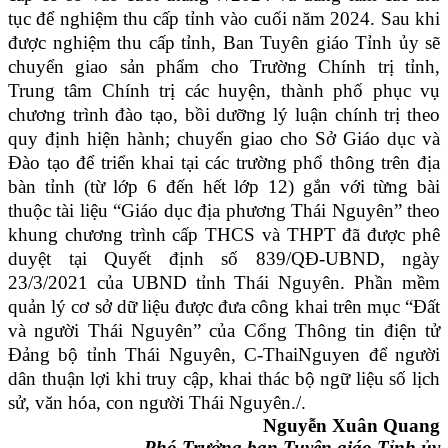
tục để nghiệm thu cấp tỉnh vào cuối năm 2024. Sau khi
được nghiệm thu cấp tỉnh, Ban Tuyên giáo Tỉnh ủy sẽ
chuyển giao sản phẩm cho Trường Chính trị tỉnh,
Trung tâm Chính trị các huyện, thành phố phục vụ
chương trình đào tạo, bồi dưỡng lý luận chính trị theo
quy định hiện hành; chuyển giao cho Sở Giáo dục và
Đào tạo để triển khai tại các trường phổ thông trên địa
bàn tỉnh (từ lớp 6 đến hết lớp 12) gắn với từng bài
thuộc tài liệu “Giáo dục địa phương Thái Nguyên” theo
khung chương trình cấp THCS và THPT đã được phê
duyệt tại Quyết định số 839/QĐ-UBND, ngày
23/3/2021 của UBND tỉnh Thái Nguyên. Phần mềm
quản lý cơ sở dữ liệu được đưa công khai trên mục “Đất
và người Thái Nguyên” của Cổng Thông tin điện tử
Đảng bộ tỉnh Thái Nguyên, C-ThaiNguyen để người
dân thuận lợi khi truy cập, khai thác bộ ngữ liệu số lịch
sử, văn hóa, con người Thái Nguyên./.
Nguyễn Xuân Quang
Phó Trưởng ban Tuyên giáo Tỉnh ủy