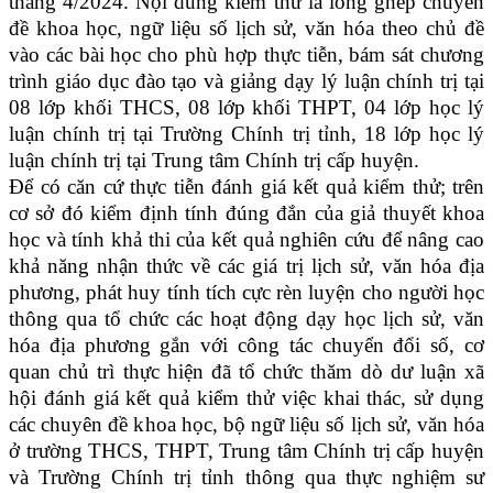
tháng 4/2024. Nội dung kiểm thử là lồng ghép chuyên
đề khoa học, ngữ liệu số lịch sử, văn hóa theo chủ đề
vào các bài học cho phù hợp thực tiễn, bám sát chương
trình giáo dục đào tạo và giảng dạy lý luận chính trị tại
08 lớp khối THCS, 08 lớp khối THPT, 04 lớp học lý
luận chính trị tại Trường Chính trị tỉnh, 18 lớp học lý
luận chính trị tại Trung tâm Chính trị cấp huyện.
Để có căn cứ thực tiễn đánh giá kết quả kiểm thử; trên
cơ sở đó kiểm định tính đúng đắn của giả thuyết khoa
học và tính khả thi của kết quả nghiên cứu để nâng cao
khả năng nhận thức về các giá trị lịch sử, văn hóa địa
phương, phát huy tính tích cực rèn luyện cho người học
thông qua tổ chức các hoạt động dạy học lịch sử, văn
hóa địa phương gắn với công tác chuyển đổi số, cơ
quan chủ trì thực hiện đã tổ chức thăm dò dư luận xã
hội đánh giá kết quả kiểm thử việc khai thác, sử dụng
các chuyên đề khoa học, bộ ngữ liệu số lịch sử, văn hóa
ở trường THCS, THPT, Trung tâm Chính trị cấp huyện
và Trường Chính trị tỉnh thông qua thực nghiệm sư