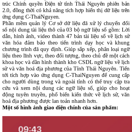
trúc Chính quyền Điện tử tỉnh Thái Nguyên phiên bản
2.0, đồng thời có khả năng tích hợp hiển thị dữ liệu trên
ứng dụng C-ThaiNguyen.
Phần mềm quản lý Cơ sở dữ liệu đã x
ử lý chuyển đổi
số nội dung tài liệu thô của 03 bộ ngữ liệu số gồm: Lời
dẫn, hình ảnh, video thành 47 bản tài liệu số về lịch sử
văn hóa đảm bảo theo tiến trình dạy học và khung
chương trình đã quy định. Giúp sắp xếp, phân loại ngữ
liệu theo lĩnh vực, theo đối tượng, theo chủ đề một cách
khoa học và dần hình thành kho CSDL ngữ liệu về lịch
sử và văn hoá địa phương của Tỉnh Thái Nguyên. Tiến
tới tích hợp vào ứng dụng C-ThaiNguyen để cung cấp
cho người dùng trong và ngoài tỉnh có thể truy cập tra
cứu và xem nội dung các ngữ liệu số, giúp cho hoạt
động tuyên truyền, phổ biến kiến thức về lịch sử, văn
hoá địa phương được lan toản nhanh hơn.
Một số hình ảnh giao diện chính của sản phẩm: