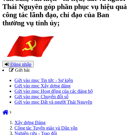
Thái Nguyên góp phần phục vụ hiệu quả
công tác lãnh đạo, chỉ đạo của Ban
thường vụ tỉnh ủy;
Đăng nhập
Gửi bài
Gửi vào mục Tin tức - Sự kiện
Gửi vào mục Xây dựng đảng
Gửi vào mục Hoạt động của các đảng bộ
Gửi vào mục Chuyển đổi số
Gửi vào mục Đất và người Thái Nguyên
Xây dựng Đảng
Công tác Tuyên giáo và Dân vận
Nghiên cứu - Trao đổi