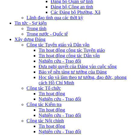
Đảng bộ Quân sự tỉnh
Đảng bộ Công an tỉnh
Các Đảng bộ Phường, Xã
Lãnh đạo tỉnh qua các thời kỳ
Tin tức - Sự kiện
Trong tỉnh
Trong nước - Quốc tế
Xây dựng Đảng
Công tác Tuyên giáo và Dân vận
Tin hoạt động công tác Tuyên giáo
Tin hoạt động công tác Dân vận
Nghiên cứu - Trao đổi
Đưa nghị quyết của Đảng vào cuộc sống
Bảo vệ nền tảng tư tưởng của Đảng
Học tập và làm theo tư tưởng, đạo đức, phong
cách Hồ Chí Minh
Công tác Tổ chức
Tin hoạt động
Nghiên cứu - Trao đổi
Công tác Kiểm tra
Tin hoạt động
Nghiên cứu - Trao đổi
Công tác Nội chính
Tin hoạt động
Nghiên cứu - Trao đổi