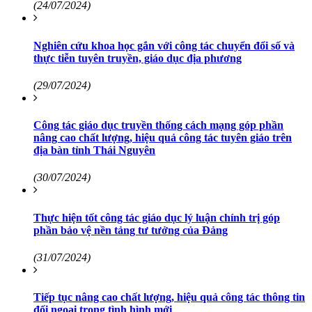
(24/07/2024)
Nghiên cứu khoa học gắn với công tác chuyển đổi số và
thực tiễn tuyên truyền, giáo dục địa phương
(29/07/2024)
Công tác giáo dục truyền thống cách mạng góp phần
nâng cao chất lượng, hiệu quả công tác tuyên giáo trên
địa bàn tỉnh Thái Nguyên
(30/07/2024)
Thực hiện tốt công tác giáo dục lý luận chính trị góp
phần bảo vệ nền tảng tư tưởng của Đảng
(31/07/2024)
Tiếp tục nâng cao chất lượng, hiệu quả công tác thông tin
đối ngoại trong tình hình mới