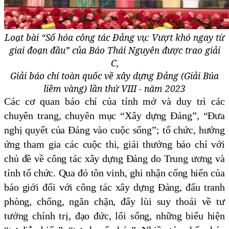
Loạt bài “Số hóa công tác Đảng vụ: Vượt khó ngay từ
giai đoạn đầu” của Báo Thái Nguyên được trao giải
C,
Giải báo chí toàn quốc về xây dựng Đảng (Giải Búa
liềm vàng) lần thứ VIII - năm 2023
Các cơ quan báo chí của tỉnh mở và duy trì các
chuyên trang, chuyên mục “Xây dựng Đảng”, “Đưa
nghị quyết của Đảng vào cuộc sống”; tổ chức, hưởng
ứng tham gia các cuộc thi, giải thưởng báo chí với
chủ đề về công tác xây dựng Đảng do Trung ương và
tỉnh tổ chức. Qua đó tôn vinh, ghi nhận cống hiến của
báo giới đối với công tác xây dựng Đảng, đấu tranh
phòng, chống, ngăn chặn, đẩy lùi suy thoái về tư
tưởng chính trị, đạo đức, lối sống, những biểu hiện