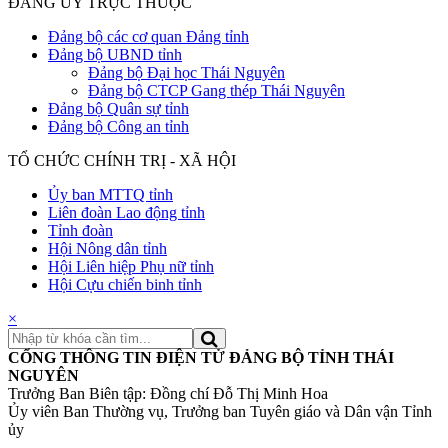
ĐẢNG ỦY TRỰC THUỘC
Đảng bộ các cơ quan Đảng tỉnh
Đảng bộ UBND tỉnh
Đảng bộ Đại học Thái Nguyên
Đảng bộ CTCP Gang thép Thái Nguyên
Đảng bộ Quân sự tỉnh
Đảng bộ Công an tỉnh
TỔ CHỨC CHÍNH TRỊ - XÃ HỘI
Ủy ban MTTQ tỉnh
Liên đoàn Lao động tỉnh
Tỉnh đoàn
Hội Nông dân tỉnh
Hội Liên hiệp Phụ nữ tỉnh
Hội Cựu chiến binh tỉnh
×
CỔNG THÔNG TIN ĐIỆN TỬ ĐẢNG BỘ TỈNH THÁI
NGUYÊN
Trưởng Ban Biên tập: Đồng chí Đỗ Thị Minh Hoa
Ủy viên Ban Thường vụ, Trưởng ban Tuyên giáo và Dân vận Tỉnh
ủy