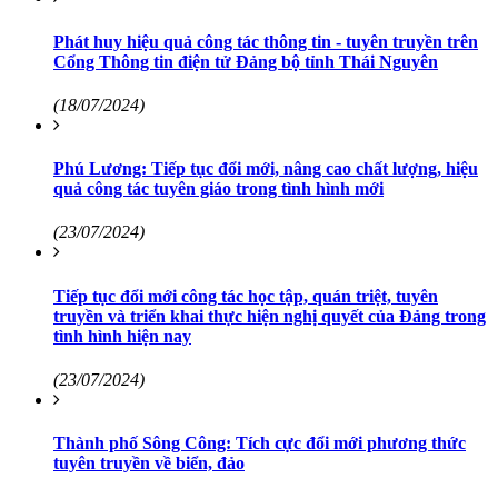
Phát huy hiệu quả công tác thông tin - tuyên truyền trên
Cổng Thông tin điện tử Đảng bộ tỉnh Thái Nguyên
(18/07/2024)
Phú Lương: Tiếp tục đổi mới, nâng cao chất lượng, hiệu
quả công tác tuyên giáo trong tình hình mới
(23/07/2024)
Tiếp tục đổi mới công tác học tập, quán triệt, tuyên
truyền và triển khai thực hiện nghị quyết của Đảng trong
tình hình hiện nay
(23/07/2024)
Thành phố Sông Công: Tích cực đổi mới phương thức
tuyên truyền về biển, đảo