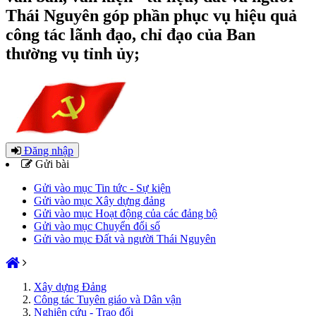
Thái Nguyên góp phần phục vụ hiệu quả
công tác lãnh đạo, chỉ đạo của Ban
thường vụ tỉnh ủy;
Đăng nhập
Gửi bài
Gửi vào mục Tin tức - Sự kiện
Gửi vào mục Xây dựng đảng
Gửi vào mục Hoạt động của các đảng bộ
Gửi vào mục Chuyển đổi số
Gửi vào mục Đất và người Thái Nguyên
Xây dựng Đảng
Công tác Tuyên giáo và Dân vận
Nghiên cứu - Trao đổi