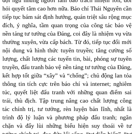
đội ngũ những người làm báo trách nhiệm lớn, đòi
hỏi quyết tâm cao hơn nữa. Báo chí Thái Nguyên cần
tiếp tục bám sát định hướng,
quán triệt sâu rộng mục
đích, ý nghĩa, tầm quan trọng của công tác bảo vệ
nền tảng tư tưởng của Đảng, coi đây là nhiệm vụ vừa
thường xuyên, vừa cấp bách. Từ đó, t
iếp tục đổi mới
nội dung và hình thức tuyên truyền; tăng cường số
lượng, chất lượng các tuyến tin, bài, phóng sự tuyên
truyền, đấu tranh bảo vệ nền tảng tư tưởng của Đảng,
kết hợp tốt giữa “xây” và “chống”; chủ động lan tỏa
thông tin tích cực trên báo chí và internet; nghiêm
túc, quyết liệt đấu tranh với những quan điểm sai
trái, thù địch. T
ập trung nâng cao chất lượng công
tác chính trị, tư tưởng, rèn luyện bản lĩnh, nhất là
trình độ lý luận và phương pháp đấu tranh; ngăn
chặn và đẩy lùi những biểu hiện suy thoái về tư