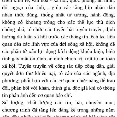
triển kinh tế, văn hóa - xã hội, quốc phòng, an ninh,
đối ngoại của tỉnh,... giúp các tầng lớp nhân dân
nhận thức đúng, thống nhất tư tưởng, hành động,
không có khoảng trống cho các thế lực thù địch
chống phá; tổ chức các tuyến bài tuyên truyền, định
hướng dư luận xã hội trước các thông tin lệch lạc liên
quan đến các lĩnh vực của đời sống xã hội, không để
các phần tử xấu lợi dụng kích động khiếu kiện, biểu
tình gây mất ổn định an ninh chính trị, trật tự an toàn
xã hội. Tuyên truyền về công tác tiếp công dân, giải
quyết đơn thư khiếu nại, tố cáo của các ngành, địa
phương; phối hợp với các cơ quan chức năng để trao
đổi, phản hồi với khán, thính giả, độc giả khi có thông
tin phản ánh đến cơ quan báo chí.
Số lượng, chất lượng các tin, bài, chuyên mục,
chương trình đã tăng lên đáng kể trong những năm