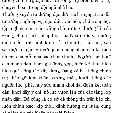
tưởng chính trị, đạo đức lối sống, “tự diễn biến”, “tự
chuyển hóa” trong đội ngũ nhà báo.
Thường xuyên tu dưỡng đạo đức cách mạng, trau dồi
tư tưởng, nghiệp vụ, đạo đức, văn hóa; chú trọng học
tập, nghiên cứu, nắm vững chủ trương, đường lối của
Đảng, chính sách, pháp luật của Nhà nước và những
diễn biến, tình hình kinh tế - chính trị - xã hội; sâu
sát thực tế, gần gũi với quần chúng nhân dân là trách
nhiệm của mỗi nhà báo chân chính. “
Người cầm bút”
cần mạnh dạn tham gia đóng góp, hiến kế thực hiện
hiệu quả công tác xây dựng Đảng và hệ thống chính
trị; tháo gỡ khó khăn, vướng mắc, khơi thông các
nguồn lực, phát huy sức mạnh khối đại đoàn kết toàn
dân, khơi dậy ý chí, nỗ lực vươn lên của các tầng lớp
nhân dân.
Đó cũng là cơ sở để thông tin trên báo chí
luôn chính xác, kịp thời, định hướng dư luận, củng