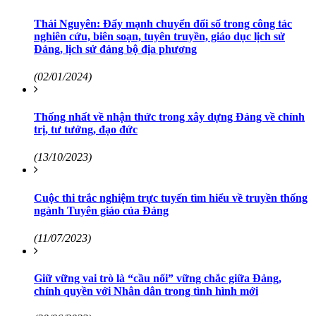
Thái Nguyên: Đẩy mạnh chuyển đổi số trong công tác
nghiên cứu, biên soạn, tuyên truyền, giáo dục lịch sử
Đảng, lịch sử đảng bộ địa phương
(02/01/2024)
Thống nhất về nhận thức trong xây dựng Đảng về chính
trị, tư tưởng, đạo đức
(13/10/2023)
Cuộc thi trắc nghiệm trực tuyến tìm hiểu về truyền thống
ngành Tuyên giáo của Đảng
(11/07/2023)
Giữ vững vai trò là “cầu nối” vững chắc giữa Đảng,
chính quyền với Nhân dân trong tình hình mới