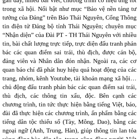
gần đây, nhiều bài viết, chương trình có hiệu ứng tốt
trong xã hội. Nổi bật như mục “Bảo vệ nền tảng tư
tưởng của Đảng” trên Báo Thái Nguyên, Cổng Thông
tin điện tử Đảng bộ tỉnh Thái Nguyên; chuyên mục
“Nhận diện” của Đài PT - TH Thái Nguyên với nhiều
tin, bài chất lượng trực tiếp, trực diện đấu tranh phản
bác các quan điểm sai trái, thù địch, được cán bộ,
đảng viên và Nhân dân đón nhận. Ngoài ra, các cơ
quan báo chí đã phát huy hiệu quả hoạt động của các
trang, nhóm, kênh Youtube, tài khoản mạng xã hội…
chủ động đấu tranh phản bác các quan điểm sai trái,
thù địch, các thông tin xấu, độc. Bên cạnh các
chương trình, tin tức thực hiện bằng tiếng Việt, báo,
đài đã thực hiện các chương trình, ấn phẩm bằng các
tiếng dân tộc thiểu số (Tày, Mông, Dao), bằng các
ngoại ngữ (Anh, Trung, Hàn), giúp thông tin lan tỏa