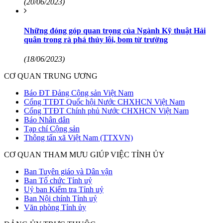
(20/06/2023)
Những đóng góp quan trọng của Ngành Kỹ thuật Hải
quân trong rà phá thủy lôi, bom từ trường
(18/06/2023)
CƠ QUAN TRUNG ƯƠNG
Báo ĐT Đảng Cộng sản Việt Nam
Cổng TTĐT Quốc hội Nước CHXHCN Việt Nam
Cổng TTĐT Chính phủ Nước CHXHCN Việt Nam
Báo Nhân dân
Tạp chí Cộng sản
Thông tấn xã Việt Nam (TTXVN)
CƠ QUAN THAM MƯU GIÚP VIỆC TỈNH ỦY
Ban Tuyên giáo và Dân vận
Ban Tổ chức Tỉnh uỷ
Uỷ ban Kiểm tra Tỉnh uỷ
Ban Nội chính Tỉnh uỷ
Văn phòng Tỉnh ủy