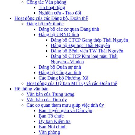
Công tác Văn phòng
Tin hoạt động
Nghiên cứu - Trao đổi
Hoạt động của các Đảng bộ, Đoàn thể
Đảng bộ trực thuộc
Đảng bộ các cơ quan Đảng tỉnh
Đảng bộ UBND tỉnh
Đảng bộ CTCP Gang thép Thái Nguyên
Đảng bộ Đại học Thái Nguyên
Đảng bộ Bệnh viện TW Thái Nguyên
Đảng bộ CTCP Kim loại màu Thái
Nguyên - Vimico
Đảng bộ Quân sự tỉnh
Đảng bộ Công an tỉnh
Các Đảng bộ Phường, Xã
Hoạt động của Uỷ ban MTTQ và các Đoàn thể
Hệ thống văn bản
Văn bản của Trung ương
Văn bản của Tỉnh ủy
Các cơ quan tham mưu giúp việc tỉnh ủy
Ban Tuyên giáo và Dân vận
Ban Tổ chức
Ủy ban Kiểm tra
Ban Nội chính
Văn phòng