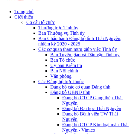
Trang chủ
Giới thiệu
Cơ cấu tổ chức
Thường trực Tỉnh ủy
Ban Thường vụ Tỉnh ủy
Ban Chấp hành Đảng bộ tỉnh Thái Nguyên,
nhiệm kỳ 2020 - 2025
Các cơ quan tham mưu giúp việc Tỉnh ủy
Ban Tuyên giáo và Dân vận Tỉnh ủy
Ban Tổ chức
Ủy ban Kiểm tra
Ban Nội chính
Văn phòng
Các Đảng bộ trực thuộc
Đảng bộ các cơ quan Đảng tỉnh
Đảng bộ UBND tỉnh
Đảng bộ CTCP Gang thép Thái
Nguyên
Đảng bộ Đại học Thái Nguyên
Đảng bộ Bệnh viện TW Thái
Nguyên
Đảng bộ CTCP Kim loại màu Thái
Nguyên - Vimico