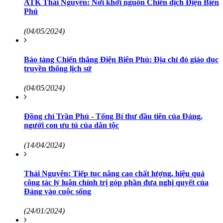
ATK Thái Nguyên: Nơi khởi nguồn Chiến dịch Điện Biên
Phủ
(04/05/2024)
Bảo tàng Chiến thắng Điện Biên Phủ: Địa chỉ đỏ giáo dục
truyền thống lịch sử
(04/05/2024)
Đồng chí Trần Phú - Tổng Bí thư đầu tiên của Đảng,
người con ưu tú của dân tộc
(14/04/2024)
Thái Nguyên: Tiếp tục nâng cao chất lượng, hiệu quả
công tác lý luận chính trị góp phần đưa nghị quyết của
Đảng vào cuộc sống
(24/01/2024)