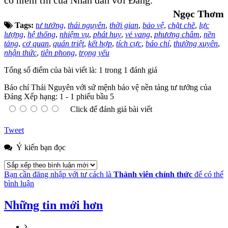
cố niềm tin của Nhân dân với Đảng.
Ngọc Thơm
Tags:
tư tưởng
,
thái nguyên
,
thời gian
,
bảo vệ
,
chặt chẽ
,
lực
lượng
,
hệ thống
,
nhiệm vụ
,
phát huy
,
vẻ vang
,
phương châm
,
nền
tảng
,
cơ quan
,
quán triệt
,
kết hợp
,
tích cực
,
báo chí
,
thường xuyên
,
nhận thức
,
tiên phong
,
trọng yếu
Tổng số điểm của bài viết là: 1 trong 1 đánh giá
Báo chí Thái Nguyên với sứ mệnh bảo vệ nền tảng tư tưởng của
Đảng
Xếp hạng:
1
-
1
phiếu bầu
5
Click để đánh giá bài viết
Tweet
Ý kiến bạn đọc
Bạn cần đăng nhập với tư cách là
Thành viên chính thức
để có thể
bình luận
Những tin mới hơn