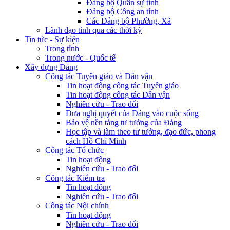
Đảng bộ Quân sự tỉnh
Đảng bộ Công an tỉnh
Các Đảng bộ Phường, Xã
Lãnh đạo tỉnh qua các thời kỳ
Tin tức - Sự kiện
Trong tỉnh
Trong nước - Quốc tế
Xây dựng Đảng
Công tác Tuyên giáo và Dân vận
Tin hoạt động công tác Tuyên giáo
Tin hoạt động công tác Dân vận
Nghiên cứu - Trao đổi
Đưa nghị quyết của Đảng vào cuộc sống
Bảo vệ nền tảng tư tưởng của Đảng
Học tập và làm theo tư tưởng, đạo đức, phong
cách Hồ Chí Minh
Công tác Tổ chức
Tin hoạt động
Nghiên cứu - Trao đổi
Công tác Kiểm tra
Tin hoạt động
Nghiên cứu - Trao đổi
Công tác Nội chính
Tin hoạt động
Nghiên cứu - Trao đổi