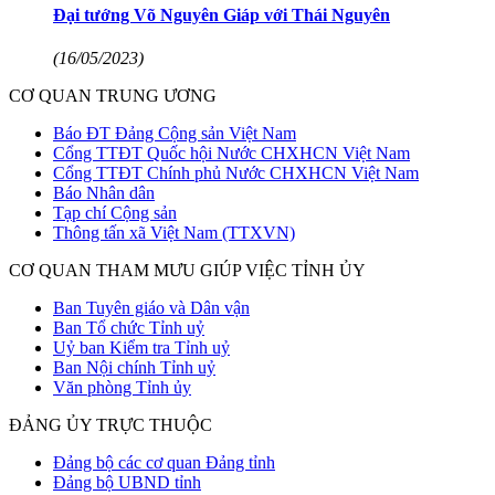
Đại tướng Võ Nguyên Giáp với Thái Nguyên
(16/05/2023)
CƠ QUAN TRUNG ƯƠNG
Báo ĐT Đảng Cộng sản Việt Nam
Cổng TTĐT Quốc hội Nước CHXHCN Việt Nam
Cổng TTĐT Chính phủ Nước CHXHCN Việt Nam
Báo Nhân dân
Tạp chí Cộng sản
Thông tấn xã Việt Nam (TTXVN)
CƠ QUAN THAM MƯU GIÚP VIỆC TỈNH ỦY
Ban Tuyên giáo và Dân vận
Ban Tổ chức Tỉnh uỷ
Uỷ ban Kiểm tra Tỉnh uỷ
Ban Nội chính Tỉnh uỷ
Văn phòng Tỉnh ủy
ĐẢNG ỦY TRỰC THUỘC
Đảng bộ các cơ quan Đảng tỉnh
Đảng bộ UBND tỉnh