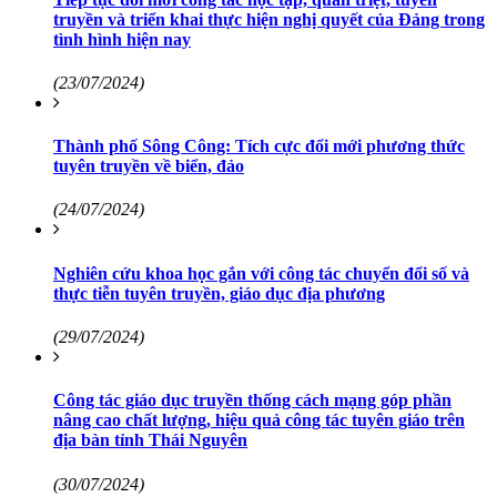
truyền và triển khai thực hiện nghị quyết của Đảng trong
tình hình hiện nay
(23/07/2024)
Thành phố Sông Công: Tích cực đổi mới phương thức
tuyên truyền về biển, đảo
(24/07/2024)
Nghiên cứu khoa học gắn với công tác chuyển đổi số và
thực tiễn tuyên truyền, giáo dục địa phương
(29/07/2024)
Công tác giáo dục truyền thống cách mạng góp phần
nâng cao chất lượng, hiệu quả công tác tuyên giáo trên
địa bàn tỉnh Thái Nguyên
(30/07/2024)