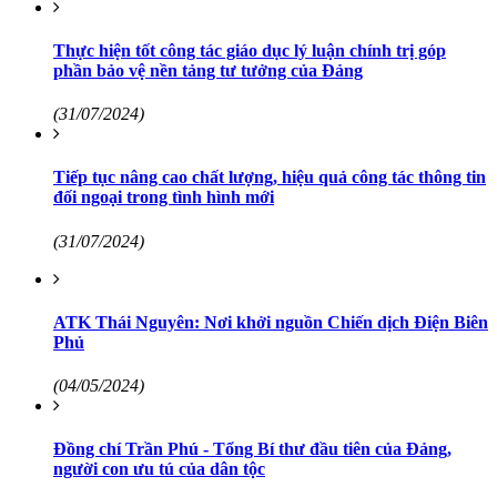
Thực hiện tốt công tác giáo dục lý luận chính trị góp
phần bảo vệ nền tảng tư tưởng của Đảng
(31/07/2024)
Tiếp tục nâng cao chất lượng, hiệu quả công tác thông tin
đối ngoại trong tình hình mới
(31/07/2024)
ATK Thái Nguyên: Nơi khởi nguồn Chiến dịch Điện Biên
Phủ
(04/05/2024)
Đồng chí Trần Phú - Tổng Bí thư đầu tiên của Đảng,
người con ưu tú của dân tộc