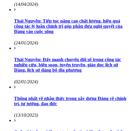
(14/04/2024)
Thái Nguyên: Tiếp tục nâng cao chất lượng, hiệu quả
công tác lý luận chính trị góp phần đưa nghị quyết của
Đảng vào cuộc sống
(24/01/2024)
Thái Nguyên: Đẩy mạnh chuyển đổi số trong công tác
nghiên cứu, biên soạn, tuyên truyền, giáo dục lịch sử
Đảng, lịch sử đảng bộ địa phương
(02/01/2024)
Thống nhất về nhận thức trong xây dựng Đảng về chính
trị, tư tưởng, đạo đức
(13/10/2023)