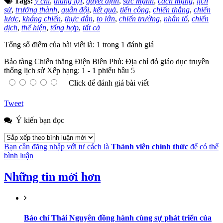
Tags:
ý chí
,
thắng lợi
,
quyết định
,
sức mạnh
,
cách mạng
,
lịch
sử
,
trưởng thành
,
quân đội
,
kết quả
,
tiến công
,
chiến thắng
,
chiến
lược
,
kháng chiến
,
thực dân
,
to lớn
,
chiến trường
,
nhân tố
,
chiến
dịch
,
thể hiện
,
tổng hợp
,
tất cả
Tổng số điểm của bài viết là: 1 trong 1 đánh giá
Bảo tàng Chiến thắng Điện Biên Phủ: Địa chỉ đỏ giáo dục truyền
thống lịch sử
Xếp hạng:
1
-
1
phiếu bầu
5
Click để đánh giá bài viết
Tweet
Ý kiến bạn đọc
Bạn cần đăng nhập với tư cách là
Thành viên chính thức
để có thể
bình luận
Những tin mới hơn
Báo chí Thái Nguyên đồng hành cùng sự phát triển của