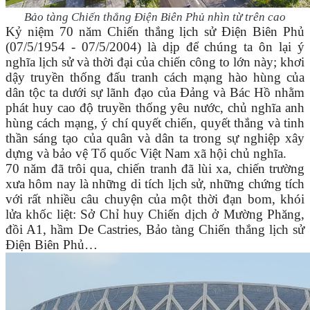
Bảo tàng Chiến thắng Điện Biên Phủ nhìn từ trên cao
Kỷ niệm 70 năm Chiến thắng lịch sử Điện Biên Phủ
(07/5/1954 - 07/5/2004) là dịp để chúng ta ôn lại ý
nghĩa lịch sử và thời đại của chiến công to lớn này; khơi
dậy truyền thống đấu tranh cách mạng hào hùng của
dân tộc ta dưới sự lãnh đạo của Đảng và Bác Hồ nhằm
phát huy cao độ truyền thống yêu nước, chủ nghĩa anh
hùng cách mạng, ý chí quyết chiến, quyết thắng và tinh
thần sáng tạo của quân và dân ta trong sự nghiệp xây
dựng và bảo vệ Tổ quốc Việt Nam xã hội chủ nghĩa.
70 năm đã trôi qua, chiến tranh đã lùi xa, chiến trường
xưa hôm nay là những di tích lịch sử, những chứng tích
với rất nhiều câu chuyện của một thời đạn bom, khói
lửa khốc liệt: Sở Chỉ huy Chiến dịch ở Mường Phăng,
đồi A1, hầm De Castries, Bảo tàng Chiến thắng lịch sử
Điện Biên Phủ…