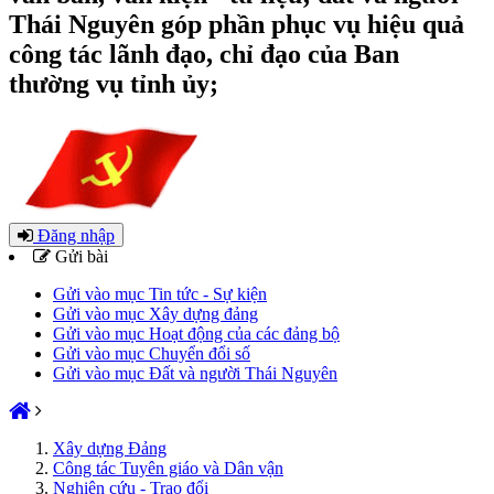
Thái Nguyên góp phần phục vụ hiệu quả
công tác lãnh đạo, chỉ đạo của Ban
thường vụ tỉnh ủy;
Đăng nhập
Gửi bài
Gửi vào mục Tin tức - Sự kiện
Gửi vào mục Xây dựng đảng
Gửi vào mục Hoạt động của các đảng bộ
Gửi vào mục Chuyển đổi số
Gửi vào mục Đất và người Thái Nguyên
Xây dựng Đảng
Công tác Tuyên giáo và Dân vận
Nghiên cứu - Trao đổi