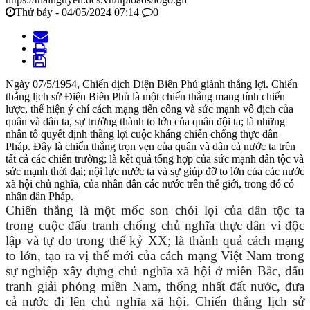
Thứ bảy - 04/05/2024 07:14
0
Ngày 07/5/1954, Chiến dịch Điện Biên Phủ giành thắng lợi. Chiến
thắng lịch sử Điện Biên Phủ là một chiến thắng mang tính chiến
lược, thể hiện ý chí cách mạng tiến công và sức mạnh vô địch của
quân và dân ta, sự trưởng thành to lớn của quân đội ta; là những
nhân tố quyết định thắng lợi cuộc kháng chiến chống thực dân
Pháp. Đây là chiến thắng trọn vẹn của quân và dân cả nước ta trên
tất cả các chiến trường; là kết quả tổng hợp của sức mạnh dân tộc và
sức mạnh thời đại; nội lực nước ta và sự giúp đỡ to lớn của các nước
xã hội chủ nghĩa, của nhân dân các nước trên thế giới, trong đó có
nhân dân Pháp.
Chiến thắng là một mốc son chói lọi của dân tộc ta
trong cuộc đấu tranh chống chủ nghĩa thực dân vì độc
lập và tự do trong thế kỷ XX; là thành quả cách mạng
to lớn, tạo ra vị thế mới của cách mạng Việt Nam trong
sự nghiệp xây dựng chủ nghĩa xã hội ở miền Bắc, đấu
tranh giải phóng miền Nam, thống nhất đất nước, đưa
cả nước đi lên chủ nghĩa xã hội. Chiến thắng lịch sử