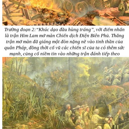
Trường đoạn 2:“Khúc dạo đầu hùng tráng”, với điểm nhấn
là trận Him Lam mở màn Chiến dịch Điện Biên Phủ. Thắng
trận mở màn đã giáng một đòn nặng nề vào tinh thần của
quân Pháp, đồng thời cổ vũ các chiến sĩ của ta có thêm sức
mạnh, củng cố niềm tin vào những trận đánh tiếp theo