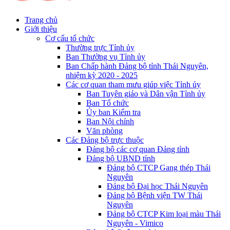
Trang chủ
Giới thiệu
Cơ cấu tổ chức
Thường trực Tỉnh ủy
Ban Thường vụ Tỉnh ủy
Ban Chấp hành Đảng bộ tỉnh Thái Nguyên,
nhiệm kỳ 2020 - 2025
Các cơ quan tham mưu giúp việc Tỉnh ủy
Ban Tuyên giáo và Dân vận Tỉnh ủy
Ban Tổ chức
Ủy ban Kiểm tra
Ban Nội chính
Văn phòng
Các Đảng bộ trực thuộc
Đảng bộ các cơ quan Đảng tỉnh
Đảng bộ UBND tỉnh
Đảng bộ CTCP Gang thép Thái
Nguyên
Đảng bộ Đại học Thái Nguyên
Đảng bộ Bệnh viện TW Thái
Nguyên
Đảng bộ CTCP Kim loại màu Thái
Nguyên - Vimico