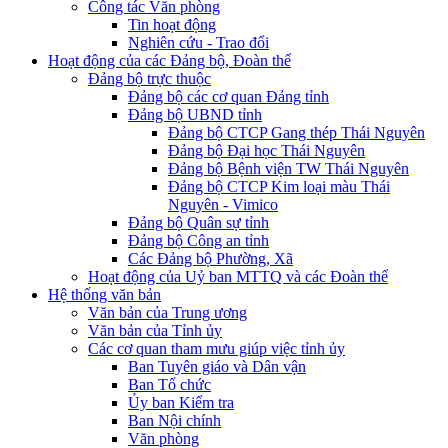
Công tác Văn phòng
Tin hoạt động
Nghiên cứu - Trao đổi
Hoạt động của các Đảng bộ, Đoàn thể
Đảng bộ trực thuộc
Đảng bộ các cơ quan Đảng tỉnh
Đảng bộ UBND tỉnh
Đảng bộ CTCP Gang thép Thái Nguyên
Đảng bộ Đại học Thái Nguyên
Đảng bộ Bệnh viện TW Thái Nguyên
Đảng bộ CTCP Kim loại màu Thái
Nguyên - Vimico
Đảng bộ Quân sự tỉnh
Đảng bộ Công an tỉnh
Các Đảng bộ Phường, Xã
Hoạt động của Uỷ ban MTTQ và các Đoàn thể
Hệ thống văn bản
Văn bản của Trung ương
Văn bản của Tỉnh ủy
Các cơ quan tham mưu giúp việc tỉnh ủy
Ban Tuyên giáo và Dân vận
Ban Tổ chức
Ủy ban Kiểm tra
Ban Nội chính
Văn phòng