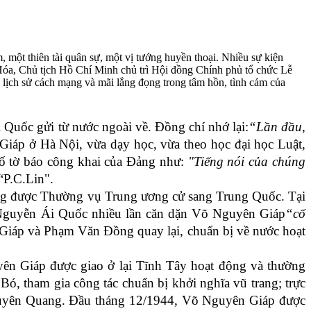
một thiên tài quân sự, một vị tướng huyền thoại. Nhiều sự kiện
 Hóa, Chủ tịch Hồ Chí Minh chủ trì Hội đồng Chính phủ tổ chức Lễ
 lịch sử cách mạng và mãi lắng đọng trong tâm hồn, tình cảm của
i Quốc gửi từ nước ngoài về
. Đồng chí
nhớ lại:
“L
ần đầu,
Giáp ở
Hà Nội,
vừa
dạy
học, vừa theo học đại học Luật,
 số tờ báo công khai của Đảng như:
"Tiếng nói của chúng
“P.C.Lin"
.
ng được
Thường vụ Trung ương
cử sang Trung Quốc. Tại
Nguyễn Ái Quốc nhiều lần căn dặn Võ Nguyên Giáp
“
cố
iáp và Phạm Văn Đồng quay lại, chuẩn bị về nước hoạt
ên Giáp được giao ở lại Tĩnh Tây hoạt động và thường
ó, tham gia công tác chuẩn bị khởi nghĩa vũ trang
; trực
Tuyên Quang
.
Đầu t
háng 12/1944, Võ Nguyên Giáp được