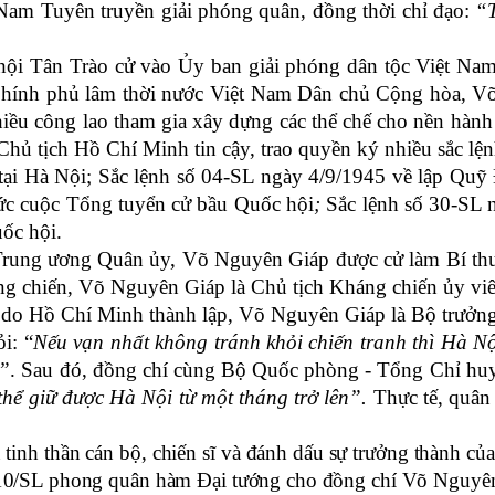
Nam Tuyên truyền
g
iải phóng quân
, đồng thời chỉ đạo:
“T
hội Tân Trào cử vào
Ủy ban
g
iải phóng dân tộc Việt Na
h Chính phủ lâm thời nước Việt Nam Dân chủ Cộng hòa, 
iều công lao
tham gia xây dựng các thể chế cho nền hàn
 Chủ tịch Hồ Chí Minh tin cậy, trao quyền ký nhiều sắc lện
 tại Hà Nội
;
Sắc lệnh số 04-SL
ngày
4/9/1945 về lập Quỹ 
hức
cuộc Tổng tuyển
cử
bầu Quốc hội
;
S
ắc lệnh số 30-SL
n
uốc
hội
.
 Trung ương Quân ủy,
Võ Nguyên Giáp
được cử làm Bí th
g chiến, Võ Nguyên Giáp là Chủ tịch Kháng chiến ủy viên
 do Hồ Chí Minh thành lập, Võ Nguyên Giáp là Bộ trưở
i: “
Nếu vạn nhất không tránh khỏi chiến tranh thì Hà Nộ
g”
. Sau đó, đồng chí cùng
Bộ Quốc phòng - Tổng Chỉ hu
thể giữ được Hà Nội từ một tháng trở lên”.
Thực tế, quân
tinh thần cán bộ, chiến sĩ và đánh dấu sự trưởng thành củ
10/SL phong quân hàm Đại tướng cho đồng chí Võ Nguyên 