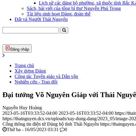
Lịch sử các đảng bộ phường, xã thuộc tỉnh Bắc Kạ
Sách, bài viết của tổng bí thư Nguyễn Phú Trọng
Tài liệu sinh hoạt Đảng, đoàn thể
Đất và Người Thái Nguyên
Đăng nhập
Trang chủ
Xây dựng Đảng
Công tác Tuyên giáo và Dân vận
Nghiên cứu - Trao đổi
Đại tướng Võ Nguyên Giáp với Thái Nguy
Nguyễn Huy Hoàng
2023-05-16T03:33:52-04:00
2023-05-16T03:33:52-04:00
https://th
https://thainguyen.dcs.vn/uploads/xay-dung-dang/2023_05/image-2
Cổng thông tin điện tử Đảng bộ tỉnh Thái Nguyên
https://thainguyen
Thứ ba - 16/05/2023 03:31
0