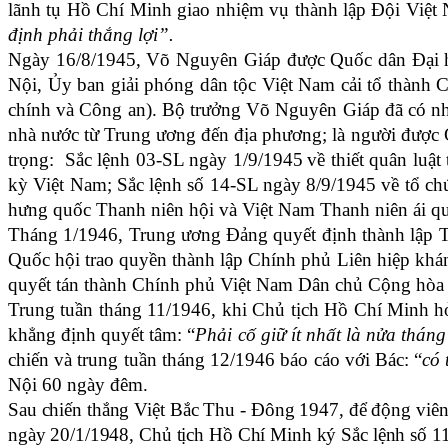
lãnh tụ Hồ Chí Minh giao nhiệm vụ
thành lập
Đội Việt 
định phải thắng lợi”
.
Ngày 16/8/1945,
Võ Nguyên Giáp
được Quốc dân Đại 
Nội, Ủy ban
g
iải phóng dân tộc Việt Nam cải tổ thàn
chính và Công an).
Bộ trưởng Võ Nguyên Giáp đã có nh
nhà nước từ Trung ương đến địa phương
; là người được
trọng:
Sắc lệnh 03-SL
ngày
1/9/1945
về thiết quân luật
kỳ Việt Nam
;
Sắc lệnh số 14-SL ngày 8/9/1945
về tổ c
hưng quốc Thanh niên hội và Việt Nam Thanh niên ái q
Tháng 1/1946, Trung ương Đảng quyết định thành lập
Quốc hội trao quyền thành lập Chính phủ Liên hiệp khán
quyết tán thành Chính phủ Việt Nam Dân chủ Cộng hòa
Trung tuần tháng 11/1946, khi Chủ tịch Hồ Chí Minh hỏ
khẳng định quyết tâm: “
Phải cố giữ ít nhất là nửa thán
chiến và trung tuần tháng 12/1946 báo cáo với Bác: “
có 
Nội 60 ngày đêm.
Sau chiến thắng Việt Bắc Thu - Đông 1947, để động viên 
ngày 20/1/1948, Chủ tịch Hồ Chí Minh ký Sắc lệnh số 1