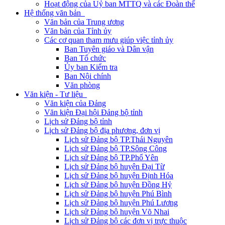
Hoạt động của Uỷ ban MTTQ và các Đoàn thể
Hệ thống văn bản
Văn bản của Trung ương
Văn bản của Tỉnh ủy
Các cơ quan tham mưu giúp việc tỉnh ủy
Ban Tuyên giáo và Dân vận
Ban Tổ chức
Ủy ban Kiểm tra
Ban Nội chính
Văn phòng
Văn kiện - Tư liệu
Văn kiện của Đảng
Văn kiện Đại hội Đảng bộ tỉnh
Lịch sử Đảng bộ tỉnh
Lịch sử Đảng bộ địa phương, đơn vị
Lịch sử Đảng bộ TP.Thái Nguyên
Lịch sử Đảng bộ TP.Sông Công
Lịch sử Đảng bộ TP.Phổ Yên
Lịch sử Đảng bộ huyện Đại Từ
Lịch sử Đảng bộ huyện Định Hóa
Lịch sử Đảng bộ huyện Đồng Hỷ
Lịch sử Đảng bộ huyện Phú Bình
Lịch sử Đảng bộ huyện Phú Lương
Lịch sử Đảng bộ huyện Võ Nhai
Lịch sử Đảng bộ các đơn vị trực thuộc