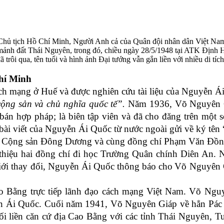
Chủ tịch Hồ Chí Minh, Người Anh cả của Quân đội nhân dân Việt Nam, 
n mảnh đất Thái Nguyên, trong đó, chiều ngày 28/5/1948 tại ATK Định
i qua, tên tuổi và hình ảnh Đại tướng vẫn gắn liền với nhiều di tích
Chí Minh
ch mạng
ở Huế và được
nghiên cứu tài liệu của Nguyễn Á
 cộng sản và chủ nghĩa quốc tế”.
Năm 1936,
Võ Nguyên 
 bán hợp pháp
;
là biên tập viên và đã cho đăng trên một
ài viết của Nguyễn Ái Quốc từ nước ngoài gửi về ký tên 
g Cộng sản Đông Dương và cùng đồng chí Phạm Văn Đồ
 thiệu
hai
đồng chí đi học Trường
Quân chính
Diên An. 
ới
thay đổi, Nguyễn Ái Quốc
thông
báo
cho
Võ Nguyên G
 Bằng trực tiếp lãnh đạo cách mạng Việt Nam. Võ Nguy
ễn Ái Quốc. Cuối năm 1941, Võ Nguyên Giáp về hẳn Pác B
ối liền
căn cứ địa Cao
Bằng với các tỉnh Thái Nguyên, 