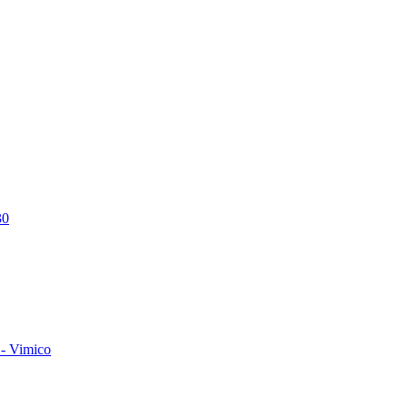
30
- Vimico