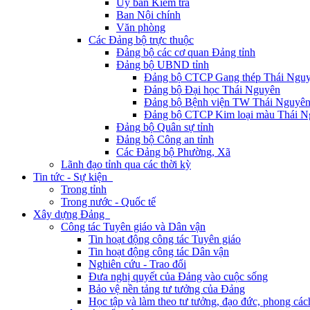
Ủy ban Kiểm tra
Ban Nội chính
Văn phòng
Các Đảng bộ trực thuộc
Đảng bộ các cơ quan Đảng tỉnh
Đảng bộ UBND tỉnh
Đảng bộ CTCP Gang thép Thái Ngu
Đảng bộ Đại học Thái Nguyên
Đảng bộ Bệnh viện TW Thái Nguyê
Đảng bộ CTCP Kim loại màu Thái N
Đảng bộ Quân sự tỉnh
Đảng bộ Công an tỉnh
Các Đảng bộ Phường, Xã
Lãnh đạo tỉnh qua các thời kỳ
Tin tức - Sự kiện
Trong tỉnh
Trong nước - Quốc tế
Xây dựng Đảng
Công tác Tuyên giáo và Dân vận
Tin hoạt động công tác Tuyên giáo
Tin hoạt động công tác Dân vận
Nghiên cứu - Trao đổi
Đưa nghị quyết của Đảng vào cuộc sống
Bảo vệ nền tảng tư tưởng của Đảng
Học tập và làm theo tư tưởng, đạo đức, phong cá