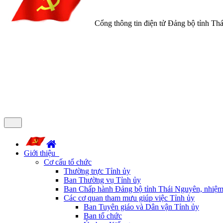
Cổng thông tin điện tử Đảng bộ tỉnh Th
Giới thiệu
Cơ cấu tổ chức
Thường trực Tỉnh ủy
Ban Thường vụ Tỉnh ủy
Ban Chấp hành Đảng bộ tỉnh Thái Nguyên, nhiệm
Các cơ quan tham mưu giúp việc Tỉnh ủy
Ban Tuyên giáo và Dân vận Tỉnh ủy
Ban tổ chức