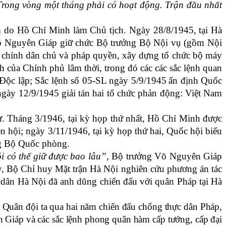
rong vòng một tháng phải có hoạt động. Trận đầu nhất
m
do Hồ Chí Minh làm Chủ tịch.
Ngày 2
8
/8/1945, tại Hà
Võ Nguyên Giáp giữ chức Bộ trưởng Bộ Nội vụ
(gồm Nội
h chính dân chủ và pháp quyền, xây dựng tổ chức bộ máy
h của Chính phủ lâm thời, trong đó các các sắc lệnh quan
Độc lập
;
Sắc lệnh số 05-SL
n
gày 5/9/1945
ấn định Quốc
gày
12/9/1945 giải tán
hai
tổ chức
phản động:
Việt Nam
ư. Tháng 3/1946, tại kỳ họp thứ nhất, Hồ Chí Minh được
 hội; ngày 3/11/1946, tại kỳ họp thứ hai, Quốc hội biểu
ng Bộ Quốc phòng.
i có thể giữ được bao lâu”
, Bộ trưởng Võ Nguyên Giáp
y
,
Bộ Chỉ huy Mặt trận Hà
Nội nghiên cứu phương án tác
 dân Hà Nội đã anh dũng chiến đấu với quân Pháp tại Hà
a Quân đội ta qua hai năm chiến đấu chống thực dân Pháp,
Giáp và các sắc lệnh phong quân hàm cấp tướng, cấp đại