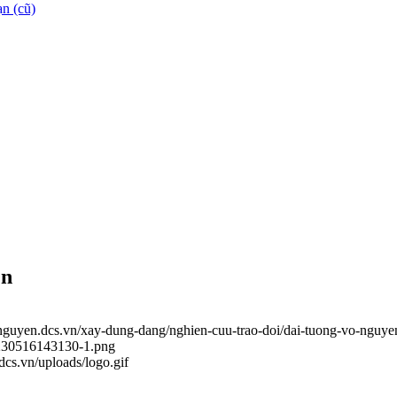
n (cũ)
ên
ainguyen.dcs.vn/xay-dung-dang/nghien-cuu-trao-doi/dai-tuong-vo-nguye
0230516143130-1.png
.dcs.vn/uploads/logo.gif