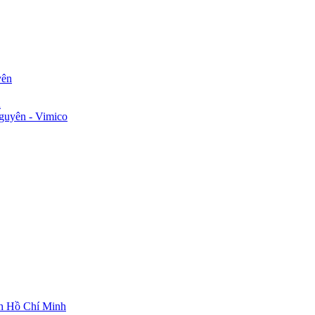
yên
n
guyên - Vimico
ch Hồ Chí Minh