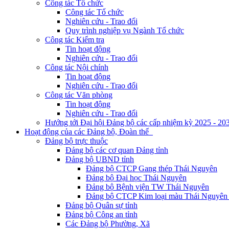
Công tác Tổ chức
Công tác Tổ chức
Nghiên cứu - Trao đổi
Quy trình nghiệp vụ Ngành Tổ chức
Công tác Kiểm tra
Tin hoạt động
Nghiên cứu - Trao đổi
Công tác Nội chính
Tin hoạt động
Nghiên cứu - Trao đổi
Công tác Văn phòng
Tin hoạt động
Nghiên cứu - Trao đổi
Hướng tới Đại hội Đảng bộ các cấp nhiệm kỳ 2025 - 20
Hoạt động của các Đảng bộ, Đoàn thể
Đảng bộ trực thuộc
Đảng bộ các cơ quan Đảng tỉnh
Đảng bộ UBND tỉnh
Đảng bộ CTCP Gang thép Thái Nguyên
Đảng bộ Đại học Thái Nguyên
Đảng bộ Bệnh viện TW Thái Nguyên
Đảng bộ CTCP Kim loại màu Thái Nguyên 
Đảng bộ Quân sự tỉnh
Đảng bộ Công an tỉnh
Các Đảng bộ Phường, Xã