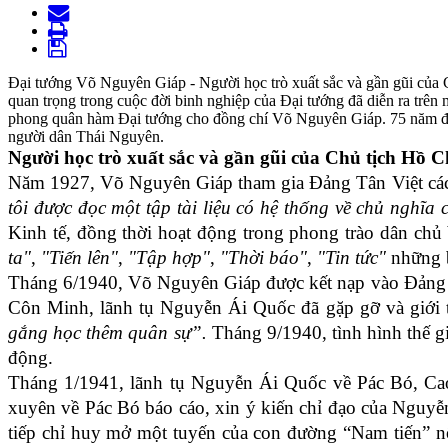
Đại tướng Võ Nguyên Giáp - Người học trò xuất sắc và gần gũi của 
quan trọng trong cuộc đời binh nghiệp của Đại tướng đã diễn ra trê
phong quân hàm Đại tướng cho đồng chí Võ Nguyên Giáp. 75 năm đã trô
người dân Thái Nguyên.
Người học trò xuất sắc và gần gũi của Chủ tịch Hồ 
N
ăm 1927
, Võ Nguyên Giáp
tham gia
Đảng Tân Việt
c
á
tôi được đọc một tập tài liệu có hệ thống về chủ nghĩa
Kinh tế, đồng thời
hoạt động trong phong trào dân chủ
ta"
,
"Tiến lên"
,
"Tập hợp"
,
"Thời báo"
,
"Tin tức"
những b
Tháng 6/1940, Võ Nguyên Giáp được kết nạp vào Đản
Côn Minh,
l
ãnh tụ Nguyễn Ái Quốc
đã gặp gỡ và
giới
gắng học thêm quân sự”.
Tháng 9/1940, tình
hình
thế
gi
động.
Tháng 1/1941,
l
ãnh tụ Nguyễn Ái Quốc về Pác Bó, Cao
xuyên về Pác Bó báo cáo, xin ý kiến chỉ đạo của Nguy
tiếp chỉ huy mở một tuyến của con đường “Nam tiến” n