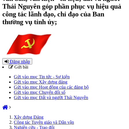
Thái Nguyên góp phần phục vụ hiệu quả
công tác lãnh đạo, chỉ đạo của Ban
thường vụ tỉnh ủy;
Đăng nhập
Gửi bài
Gửi vào mục Tin tức - Sự kiện
Gửi vào mục Xây dựng đảng
Gửi vào mục Hoạt động của các đảng bộ
Gửi vào mục Chuyển đổi số
Gửi vào mục Đất và người Thái Nguyên
Xây dựng Đảng
Công tác Tuyên giáo và Dân vận
Nghiên cứu - Trao đổi