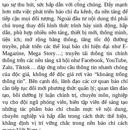
tạo sự thu hút, sức hấp dẫn với công chúng. Đ
ẩy mạnh
hơn nữa việc phát triển báo chí đa kênh, đa nền tảng để
tiếp cận mọi đối tượng. Ngoài đầu tư nội dung thì phải
chú trọng thay đổi hình thức trình bày sinh động, hấp
dẫn, phù hợp nhiều nền tảng, thiết bị mới, thông minh,
tiện ích; mở rộng băng thông, tăng tốc độ đường
truyền, phát triển các thể loại báo chí hiện đại như E-
Magazine, Mega Story…; truyền tải thông tin chính
thống trên các nền tảng xã hội như Facebook, YouTube,
Zalo, Tiktok… đáp ứng nhu cầu thông tin nhanh chóng
của độc giả, không để độc giả rơi vào “khoảng trống
thông tin”.
Bên cạnh đó, lãnh đạo các cơ quan báo chí
cần tiếp tục đổi mới phương thức quản lý; quan tâm đào
tạo, bồi dưỡng lý luận chính trị, chuyên môn, nghiệp
vụ cho đội ngũ phóng viên, biên tập viên để sáng tạo
những tác phẩm báo chí chuẩn mực về nội dung,
chuyên nghiệp và hấp dẫn trong cách thức thể hiện,
khẳng định vị trí vững chắc trong nền báo chí cách
mạng Việt Nam./.