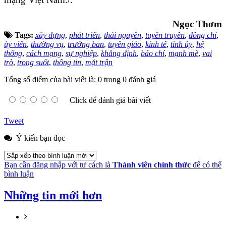
Ngọc Thơm
Tags:
xây dựng
,
phát triển
,
thái nguyên
,
tuyên truyền
,
đồng chí
,
ủy viên
,
thường vụ
,
trưởng ban
,
tuyên giáo
,
kinh tế
,
tỉnh ủy
,
hệ
thống
,
cách mạng
,
sự nghiệp
,
khẳng định
,
báo chí
,
mạnh mẽ
,
vai
trò
,
trong suốt
,
thông tin
,
mặt trận
Tổng số điểm của bài viết là: 0 trong 0 đánh giá
Click để đánh giá bài viết
Tweet
Ý kiến bạn đọc
Bạn cần đăng nhập với tư cách là
Thành viên chính thức
để có thể
bình luận
Những tin mới hơn