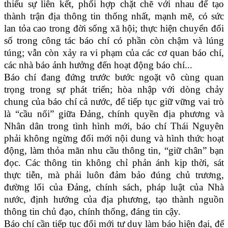
thiếu sự liên kết, phối hợp chặt chẽ với nhau để tạo
thành trận địa thông tin thống nhất, mạnh mẽ, có sức
lan tỏa cao trong đời sống xã hội; thực hiện chuyển đổi
số trong công tác báo chí có phần còn chậm và lúng
túng; vẫn còn xảy ra vi phạm của các cơ quan báo chí,
các nhà báo ảnh hưởng đến hoạt động báo chí...
Báo chí đang đứng trước bước ngoặt vô cùng quan
trọng trong sự phát triển; hòa nhập với dòng chảy
chung của báo chí cả nước, để tiếp tục giữ vững vai trò
là “cầu nối” giữa Đảng, chính quyền địa phương và
Nhân dân trong tình hình mới, báo chí Thái Nguyên
phải không ngừng đổi mới nội dung và hình thức hoạt
động, làm thỏa mãn nhu cầu thông tin, “giữ chân” bạn
đọc. Các thông tin không chỉ phản ánh kịp thời, sát
thực tiễn, mà phải luôn đảm bảo đúng chủ trương,
đường lối của Đảng, chính sách, pháp luật của Nhà
nước, định hướng của địa phương, tạo thành nguồn
thông tin chủ đạo, chính thống, đáng tin cậy.
Báo chí cần tiếp tục đổi mới tư duy làm báo hiện đại, để