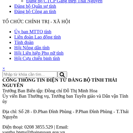
Đảng bộ CTCP Gang thép Thái Nguyên
Đảng bộ Quân sự tỉnh
Đảng bộ Công an tỉnh
TỔ CHỨC CHÍNH TRỊ - XÃ HỘI
Ủy ban MTTQ tỉnh
Liên đoàn Lao động tỉnh
Tỉnh đoàn
Hội Nông dân tỉnh
Hội Liên hiệp Phụ nữ tỉnh
Hội Cựu chiến binh tỉnh
×
CỔNG THÔNG TIN ĐIỆN TỬ ĐẢNG BỘ TỈNH THÁI
NGUYÊN
Trưởng Ban Biên tập: Đồng chí Đỗ Thị Minh Hoa
Ủy viên Ban Thường vụ, Trưởng ban Tuyên giáo và Dân vận Tỉnh
ủy
Địa chỉ: Số 28 - Đ.Phan Đình Phùng - P.Phan Đình Phùng - T.Thái
Nguyên
Điện thoại: 0208 3855.529 | Email:
vanthu.btgtu@thainguyen.gov.vn