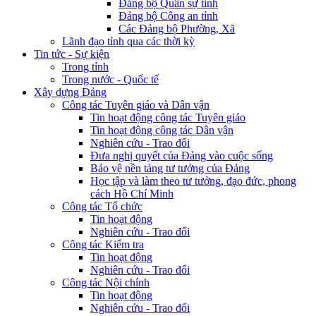
Đảng bộ Quân sự tỉnh
Đảng bộ Công an tỉnh
Các Đảng bộ Phường, Xã
Lãnh đạo tỉnh qua các thời kỳ
Tin tức - Sự kiện
Trong tỉnh
Trong nước - Quốc tế
Xây dựng Đảng
Công tác Tuyên giáo và Dân vận
Tin hoạt động công tác Tuyên giáo
Tin hoạt động công tác Dân vận
Nghiên cứu - Trao đổi
Đưa nghị quyết của Đảng vào cuộc sống
Bảo vệ nền tảng tư tưởng của Đảng
Học tập và làm theo tư tưởng, đạo đức, phong
cách Hồ Chí Minh
Công tác Tổ chức
Tin hoạt động
Nghiên cứu - Trao đổi
Công tác Kiểm tra
Tin hoạt động
Nghiên cứu - Trao đổi
Công tác Nội chính
Tin hoạt động
Nghiên cứu - Trao đổi