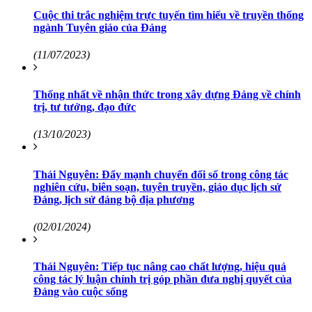
Cuộc thi trắc nghiệm trực tuyến tìm hiểu về truyền thống
ngành Tuyên giáo của Đảng
(11/07/2023)
Thống nhất về nhận thức trong xây dựng Đảng về chính
trị, tư tưởng, đạo đức
(13/10/2023)
Thái Nguyên: Đẩy mạnh chuyển đổi số trong công tác
nghiên cứu, biên soạn, tuyên truyền, giáo dục lịch sử
Đảng, lịch sử đảng bộ địa phương
(02/01/2024)
Thái Nguyên: Tiếp tục nâng cao chất lượng, hiệu quả
công tác lý luận chính trị góp phần đưa nghị quyết của
Đảng vào cuộc sống