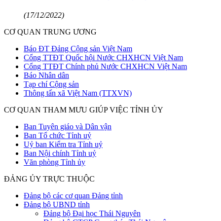
(17/12/2022)
CƠ QUAN TRUNG ƯƠNG
Báo ĐT Đảng Cộng sản Việt Nam
Cổng TTĐT Quốc hội Nước CHXHCN Việt Nam
Cổng TTĐT Chính phủ Nước CHXHCN Việt Nam
Báo Nhân dân
Tạp chí Cộng sản
Thông tấn xã Việt Nam (TTXVN)
CƠ QUAN THAM MƯU GIÚP VIỆC TỈNH ỦY
Ban Tuyên giáo và Dân vận
Ban Tổ chức Tỉnh uỷ
Uỷ ban Kiểm tra Tỉnh uỷ
Ban Nội chính Tỉnh uỷ
Văn phòng Tỉnh ủy
ĐẢNG ỦY TRỰC THUỘC
Đảng bộ các cơ quan Đảng tỉnh
Đảng bộ UBND tỉnh
Đảng bộ Đại học Thái Nguyên