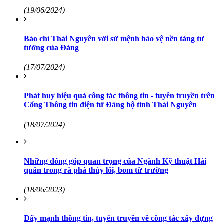
(19/06/2024)
Báo chí Thái Nguyên với sứ mệnh bảo vệ nền tảng tư
tưởng của Đảng
(17/07/2024)
Phát huy hiệu quả công tác thông tin - tuyên truyền trên
Cổng Thông tin điện tử Đảng bộ tỉnh Thái Nguyên
(18/07/2024)
Những đóng góp quan trọng của Ngành Kỹ thuật Hải
quân trong rà phá thủy lôi, bom từ trường
(18/06/2023)
Đẩy mạnh thông tin, tuyên truyền về công tác xây dựng