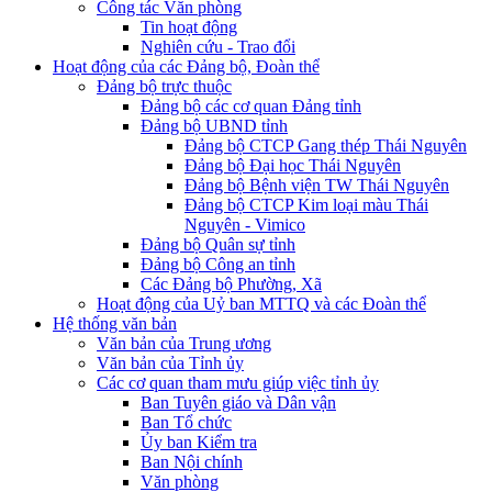
Công tác Văn phòng
Tin hoạt động
Nghiên cứu - Trao đổi
Hoạt động của các Đảng bộ, Đoàn thể
Đảng bộ trực thuộc
Đảng bộ các cơ quan Đảng tỉnh
Đảng bộ UBND tỉnh
Đảng bộ CTCP Gang thép Thái Nguyên
Đảng bộ Đại học Thái Nguyên
Đảng bộ Bệnh viện TW Thái Nguyên
Đảng bộ CTCP Kim loại màu Thái
Nguyên - Vimico
Đảng bộ Quân sự tỉnh
Đảng bộ Công an tỉnh
Các Đảng bộ Phường, Xã
Hoạt động của Uỷ ban MTTQ và các Đoàn thể
Hệ thống văn bản
Văn bản của Trung ương
Văn bản của Tỉnh ủy
Các cơ quan tham mưu giúp việc tỉnh ủy
Ban Tuyên giáo và Dân vận
Ban Tổ chức
Ủy ban Kiểm tra
Ban Nội chính
Văn phòng