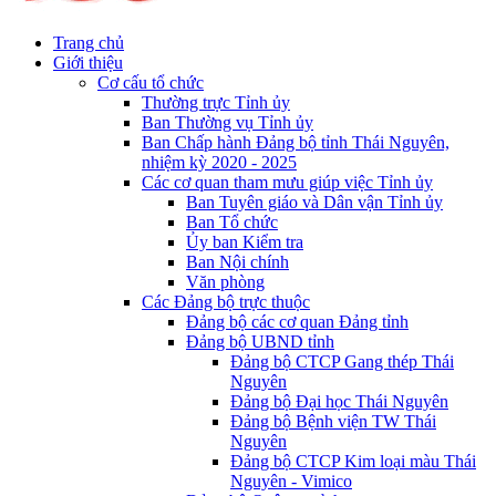
Trang chủ
Giới thiệu
Cơ cấu tổ chức
Thường trực Tỉnh ủy
Ban Thường vụ Tỉnh ủy
Ban Chấp hành Đảng bộ tỉnh Thái Nguyên,
nhiệm kỳ 2020 - 2025
Các cơ quan tham mưu giúp việc Tỉnh ủy
Ban Tuyên giáo và Dân vận Tỉnh ủy
Ban Tổ chức
Ủy ban Kiểm tra
Ban Nội chính
Văn phòng
Các Đảng bộ trực thuộc
Đảng bộ các cơ quan Đảng tỉnh
Đảng bộ UBND tỉnh
Đảng bộ CTCP Gang thép Thái
Nguyên
Đảng bộ Đại học Thái Nguyên
Đảng bộ Bệnh viện TW Thái
Nguyên
Đảng bộ CTCP Kim loại màu Thái
Nguyên - Vimico