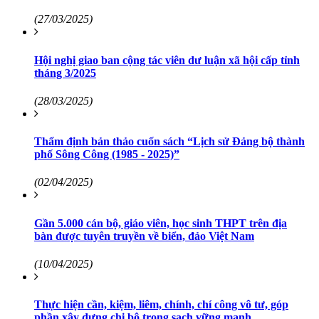
(27/03/2025)
Hội nghị giao ban cộng tác viên dư luận xã hội cấp tỉnh
tháng 3/2025
(28/03/2025)
Thẩm định bản thảo cuốn sách “Lịch sử Đảng bộ thành
phố Sông Công (1985 - 2025)”
(02/04/2025)
Gần 5.000 cán bộ, giáo viên, học sinh THPT trên địa
bàn được tuyên truyền về biển, đảo Việt Nam
(10/04/2025)
Thực hiện cần, kiệm, liêm, chính, chí công vô tư, góp
phần xây dựng chi bộ trong sạch vững mạnh