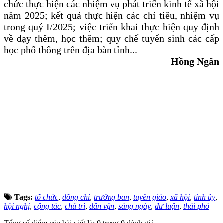
chức thực hiện các nhiệm vụ phát triển kinh tế xã hội
năm 2025; kết quả thực hiện các chỉ tiêu, nhiệm vụ
trong quý I/2025; việc triển khai thực hiện quy định
về dạy thêm, học thêm; quy chế tuyển sinh các cấp
học phổ thông trên địa bàn tỉnh...
Hồng Ngân
Tags:
tổ chức
,
đồng chí
,
trưởng ban
,
tuyên giáo
,
xã hội
,
tỉnh ủy
,
hội nghị
,
cộng tác
,
chủ trì
,
dân vận
,
sáng ngày
,
dư luận
,
thái phó
Tổng số điểm của bài viết là: 0 trong 0 đánh giá