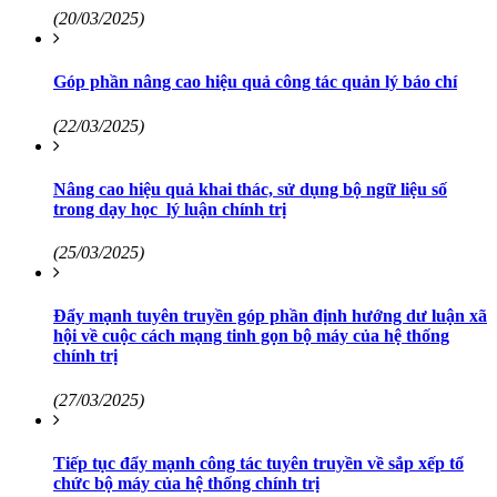
(20/03/2025)
Góp phần nâng cao hiệu quả công tác quản lý báo chí
(22/03/2025)
Nâng cao hiệu quả khai thác, sử dụng bộ ngữ liệu số
trong dạy học lý luận chính trị
(25/03/2025)
Đẩy mạnh tuyên truyền góp phần định hướng dư luận xã
hội về cuộc cách mạng tinh gọn bộ máy của hệ thống
chính trị
(27/03/2025)
Tiếp tục đẩy mạnh công tác tuyên truyền về sắp xếp tổ
chức bộ máy của hệ thống chính trị