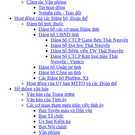
Công tác Văn phòng
Tin hoạt động
Nghiên cứu - Trao đổi
Hoạt động của các Đảng bộ, Đoàn thể
Đảng bộ trực thuộc
Đảng bộ các cơ quan Đảng tỉnh
Đảng bộ UBND tỉnh
Đảng bộ CTCP Gang thép Thái Nguyên
Đảng bộ Đại học Thái Nguyên
Đảng bộ Bệnh viện TW Thái Nguyên
Đảng bộ CTCP Kim loại màu Thái
Nguyên - Vimico
Đảng bộ Quân sự tỉnh
Đảng bộ Công an tỉnh
Các Đảng bộ Phường, Xã
Hoạt động của Uỷ ban MTTQ và các Đoàn thể
Hệ thống văn bản
Văn bản của Trung ương
Văn bản của Tỉnh ủy
Các cơ quan tham mưu giúp việc tỉnh ủy
Ban Tuyên giáo và Dân vận
Ban Tổ chức
Ủy ban Kiểm tra
Ban Nội chính
Văn phòng