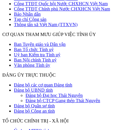
Cổng TTĐT Quốc hội Nước CHXHCN Việt Nam
Cổng TTĐT Chính phủ Nước CHXHCN Việt Nam
Báo Nhân dân
Tạp chí Cộng sản
Thông tấn xã Việt Nam (TTXVN)
CƠ QUAN THAM MƯU GIÚP VIỆC TỈNH ỦY
Ban Tuyên giáo và Dân vận
Ban Tổ chức Tỉnh uỷ
Uỷ ban Kiểm tra Tỉnh uỷ
Ban Nội chính Tỉnh uỷ
Văn phòng Tỉnh ủy
ĐẢNG ỦY TRỰC THUỘC
Đảng bộ các cơ quan Đảng tỉnh
Đảng bộ UBND tỉnh
Đảng bộ Đại học Thái Nguyên
Đảng bộ CTCP Gang thép Thái Nguyên
Đảng bộ Quân sự tỉnh
Đảng bộ Công an tỉnh
TỔ CHỨC CHÍNH TRỊ - XÃ HỘI