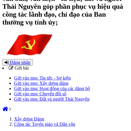
Thái Nguyên góp phần phục vụ hiệu quả
công tác lãnh đạo, chỉ đạo của Ban
thường vụ tỉnh ủy;
Đăng nhập
Gửi bài
Gửi vào mục Tin tức - Sự kiện
Gửi vào mục Xây dựng đảng
Gửi vào mục Hoạt động của các đảng bộ
Gửi vào mục Chuyển đổi số
Gửi vào mục Đất và người Thái Nguyên
Xây dựng Đảng
Công tác Tuyên giáo và Dân vận