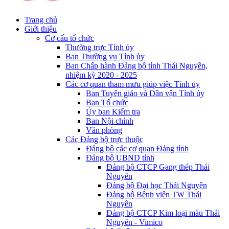
Trang chủ
Giới thiệu
Cơ cấu tổ chức
Thường trực Tỉnh ủy
Ban Thường vụ Tỉnh ủy
Ban Chấp hành Đảng bộ tỉnh Thái Nguyên,
nhiệm kỳ 2020 - 2025
Các cơ quan tham mưu giúp việc Tỉnh ủy
Ban Tuyên giáo và Dân vận Tỉnh ủy
Ban Tổ chức
Ủy ban Kiểm tra
Ban Nội chính
Văn phòng
Các Đảng bộ trực thuộc
Đảng bộ các cơ quan Đảng tỉnh
Đảng bộ UBND tỉnh
Đảng bộ CTCP Gang thép Thái
Nguyên
Đảng bộ Đại học Thái Nguyên
Đảng bộ Bệnh viện TW Thái
Nguyên
Đảng bộ CTCP Kim loại màu Thái
Nguyên - Vimico