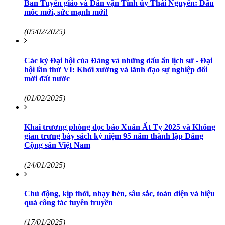
Ban Tuyên giáo và Dân vận Tỉnh ủy Thái Nguyên: Dấu
mốc mới, sức mạnh mới!
(05/02/2025)
Các kỳ Đại hội của Đảng và những dấu ấn lịch sử - Đại
hội lần thứ VI: Khởi xướng và lãnh đạo sự nghiệp đổi
mới đất nước
(01/02/2025)
Khai trương phòng đọc báo Xuân Ất Tỵ 2025 và Không
gian trưng bày sách kỷ niệm 95 năm thành lập Đảng
Cộng sản Việt Nam
(24/01/2025)
Chủ động, kịp thời, nhạy bén, sâu sắc, toàn diện và hiệu
quả công tác tuyên truyền
(17/01/2025)