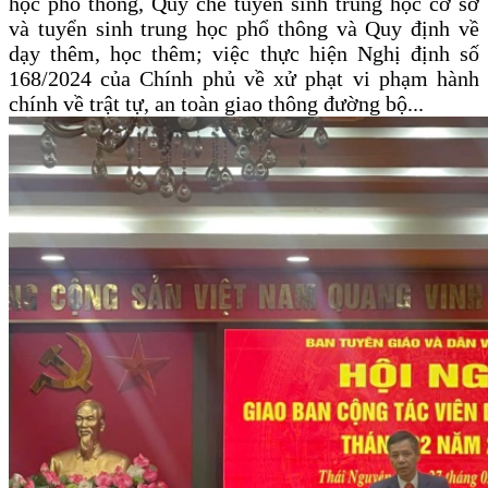
học phổ thông, Quy chế tuyển sinh trung học cơ sở
và tuyển sinh trung học phổ thông và Quy định về
dạy thêm, học thêm; việc thực hiện Nghị định số
168/2024 của Chính phủ về xử phạt vi phạm hành
chính về trật tự, an toàn giao thông đường bộ...