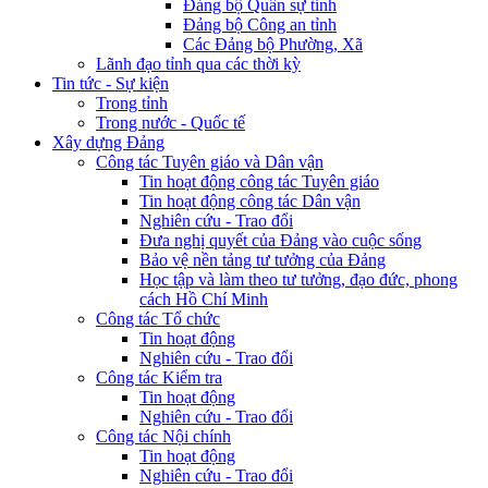
Đảng bộ Quân sự tỉnh
Đảng bộ Công an tỉnh
Các Đảng bộ Phường, Xã
Lãnh đạo tỉnh qua các thời kỳ
Tin tức - Sự kiện
Trong tỉnh
Trong nước - Quốc tế
Xây dựng Đảng
Công tác Tuyên giáo và Dân vận
Tin hoạt động công tác Tuyên giáo
Tin hoạt động công tác Dân vận
Nghiên cứu - Trao đổi
Đưa nghị quyết của Đảng vào cuộc sống
Bảo vệ nền tảng tư tưởng của Đảng
Học tập và làm theo tư tưởng, đạo đức, phong
cách Hồ Chí Minh
Công tác Tổ chức
Tin hoạt động
Nghiên cứu - Trao đổi
Công tác Kiểm tra
Tin hoạt động
Nghiên cứu - Trao đổi
Công tác Nội chính
Tin hoạt động
Nghiên cứu - Trao đổi