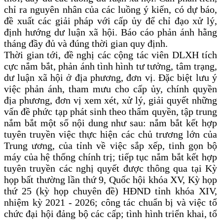
chỉ ra nguyên nhân của các luồng ý kiến, có dự báo,
đề xuất các giải pháp với cấp ủy để chỉ đạo xử lý,
định hướng dư luận xã hội. Báo cáo phản ánh hằng
tháng đầy đủ và đúng thời gian quy định.
Thời gian tới, đề nghị các cộng tác viên DLXH tích
cực nắm bắt, phản ánh tình hình tư tưởng, tâm trạng,
dư luận xã hội ở địa phương, đơn vị. Đặc biệt lưu ý
việc phản ánh, tham mưu cho cấp ủy, chính quyền
địa phương, đơn vị xem xét, xử lý, giải quyết những
vấn đề phức tạp phát sinh theo thẩm quyền, tập trung
nắm bắt một số nội dung như sau: nắm bắt kết hợp
tuyên truyền việc thực hiện các chủ trương lớn của
Trung ương, của tỉnh về việc sắp xếp, tinh gọn bộ
máy của hệ thống chính trị; tiếp tục nắm bắt kết hợp
tuyên truyền các nghị quyết được thông qua tại Kỳ
họp bất thường lần thứ 9, Quốc hội khóa XV, Kỳ họp
thứ 25 (kỳ họp chuyên đề) HĐND tỉnh khóa XIV,
nhiệm kỳ 2021 - 2026; công tác chuẩn bị và việc tổ
chức đại hội đảng bộ các cấp; tình hình triển khai, tổ