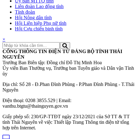
Ủy ban MTTQ tỉnh
Liên đoàn Lao động tỉnh
Tỉnh đoàn
Hội Nông dân tỉnh
Hội Liên hiệp Phụ nữ tỉnh
Hội Cựu chiến binh tỉnh
×
CỔNG THÔNG TIN ĐIỆN TỬ ĐẢNG BỘ TỈNH THÁI
NGUYÊN
Trưởng Ban Biên tập: Đồng chí Đỗ Thị Minh Hoa
Ủy viên Ban Thường vụ, Trưởng ban Tuyên giáo và Dân vận Tỉnh
ủy
Địa chỉ: Số 28 - Đ.Phan Đình Phùng - P.Phan Đình Phùng - T.Thái
Nguyên
Điện thoại: 0208 3855.529 | Email:
vanthu.btgtu@thainguyen.gov.vn
Giấy phép số: 230/GP-TTĐT ngày 23/12/2021 của Sở TT & TT
tỉnh Thái Nguyên về việc Thiết lập Trang Thông tin điện tử tổng
hợp trên Internet.