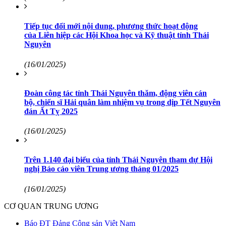
Tiếp tục đổi mới nội dung, phương thức hoạt động
của Liên hiệp các Hội Khoa học và Kỹ thuật tỉnh Thái
Nguyên
(16/01/2025)
Đoàn công tác tỉnh Thái Nguyên thăm, động viên cán
bộ, chiến sĩ Hải quân làm nhiệm vụ trong dịp Tết Nguyên
đán Ất Tỵ 2025
(16/01/2025)
Trên 1.140 đại biểu của tỉnh Thái Nguyên tham dự Hội
nghị Báo cáo viên Trung ương tháng 01/2025
(16/01/2025)
CƠ QUAN TRUNG ƯƠNG
Báo ĐT Đảng Cộng sản Việt Nam