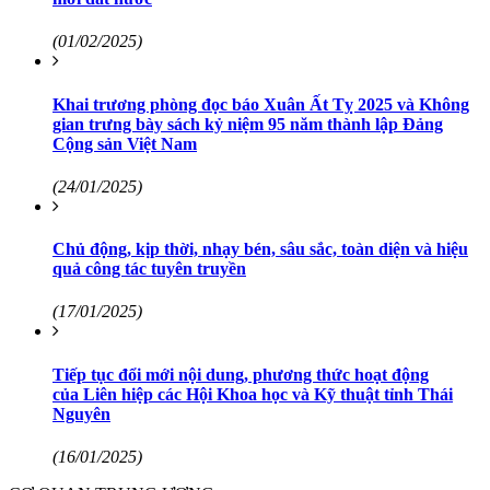
(01/02/2025)
Khai trương phòng đọc báo Xuân Ất Tỵ 2025 và Không
gian trưng bày sách kỷ niệm 95 năm thành lập Đảng
Cộng sản Việt Nam
(24/01/2025)
Chủ động, kịp thời, nhạy bén, sâu sắc, toàn diện và hiệu
quả công tác tuyên truyền
(17/01/2025)
Tiếp tục đổi mới nội dung, phương thức hoạt động
của Liên hiệp các Hội Khoa học và Kỹ thuật tỉnh Thái
Nguyên
(16/01/2025)