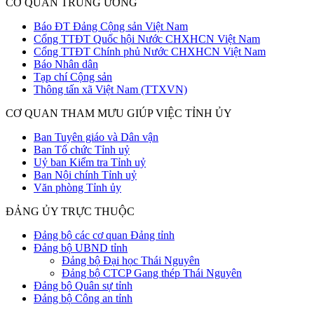
CƠ QUAN TRUNG ƯƠNG
Báo ĐT Đảng Cộng sản Việt Nam
Cổng TTĐT Quốc hội Nước CHXHCN Việt Nam
Cổng TTĐT Chính phủ Nước CHXHCN Việt Nam
Báo Nhân dân
Tạp chí Cộng sản
Thông tấn xã Việt Nam (TTXVN)
CƠ QUAN THAM MƯU GIÚP VIỆC TỈNH ỦY
Ban Tuyên giáo và Dân vận
Ban Tổ chức Tỉnh uỷ
Uỷ ban Kiểm tra Tỉnh uỷ
Ban Nội chính Tỉnh uỷ
Văn phòng Tỉnh ủy
ĐẢNG ỦY TRỰC THUỘC
Đảng bộ các cơ quan Đảng tỉnh
Đảng bộ UBND tỉnh
Đảng bộ Đại học Thái Nguyên
Đảng bộ CTCP Gang thép Thái Nguyên
Đảng bộ Quân sự tỉnh
Đảng bộ Công an tỉnh