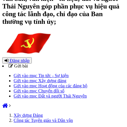
Thái Nguyên góp phần phục vụ hiệu quả
công tác lãnh đạo, chỉ đạo của Ban
thường vụ tỉnh ủy;
Đăng nhập
Gửi bài
Gửi vào mục Tin tức - Sự kiện
Gửi vào mục Xây dựng đảng
Gửi vào mục Hoạt động của các đảng bộ
Gửi vào mục Chuyển đổi số
Gửi vào mục Đất và người Thái Nguyên
Xây dựng Đảng
Công tác Tuyên giáo và Dân vận