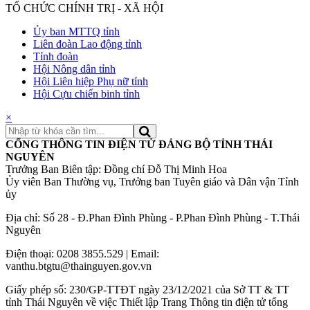
TỔ CHỨC CHÍNH TRỊ - XÃ HỘI
Ủy ban MTTQ tỉnh
Liên đoàn Lao động tỉnh
Tỉnh đoàn
Hội Nông dân tỉnh
Hội Liên hiệp Phụ nữ tỉnh
Hội Cựu chiến binh tỉnh
×
CỔNG THÔNG TIN ĐIỆN TỬ ĐẢNG BỘ TỈNH THÁI
NGUYÊN
Trưởng Ban Biên tập: Đồng chí Đỗ Thị Minh Hoa
Ủy viên Ban Thường vụ, Trưởng ban Tuyên giáo và Dân vận Tỉnh
ủy
Địa chỉ: Số 28 - Đ.Phan Đình Phùng - P.Phan Đình Phùng - T.Thái
Nguyên
Điện thoại: 0208 3855.529 | Email:
vanthu.btgtu@thainguyen.gov.vn
Giấy phép số: 230/GP-TTĐT ngày 23/12/2021 của Sở TT & TT
tỉnh Thái Nguyên về việc Thiết lập Trang Thông tin điện tử tổng