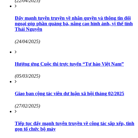
(22/04/2025)
Đẩy mạnh tuyên truyền về nhân quyền và thông tin đối
ngoại góp phần quảng bá, nâng cao hình ảnh, vị thế tỉnh
Thái Nguyên
(24/04/2025)
Hưởng ứng Cuộc thi trực tuyến “Tự hào Việt Nam”
(05/03/2025)
Giao ban cộng tác viên dư luận xã hội tháng 02/2025
(27/02/2025)
Tiếp tục đẩy mạnh tuyên truyền về công tác sắp xếp, tinh
gọn tổ chức bộ máy