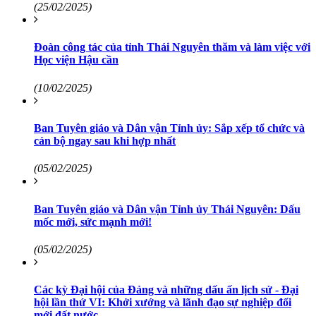
(25/02/2025)
Đoàn công tác của tỉnh Thái Nguyên thăm và làm việc với
Học viện Hậu cần
(10/02/2025)
Ban Tuyên giáo và Dân vận Tỉnh ủy: Sắp xếp tổ chức và
cán bộ ngay sau khi hợp nhất
(05/02/2025)
Ban Tuyên giáo và Dân vận Tỉnh ủy Thái Nguyên: Dấu
mốc mới, sức mạnh mới!
(05/02/2025)
Các kỳ Đại hội của Đảng và những dấu ấn lịch sử - Đại
hội lần thứ VI: Khởi xướng và lãnh đạo sự nghiệp đổi
mới đất nước