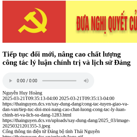
Tiếp tục đổi mới, nâng cao chất lượng
công tác lý luận chính trị và lịch sử Đảng
Nguyễn Huy Hoàng
2025-03-21T09:35:13-04:00
2025-03-21T09:35:13-04:00
https://thainguyen.dcs.vn/xay-dung-dang/cong-tac-tuyen-giao-va-
dan-van/tiep-tuc-doi-moi-nang-cao-chat-luong-cong-tac-ly-luan-
chinh-tri-va-lich-su-dang-1283.html
https://thainguyen.dcs.vn/uploads/xay-dung-dang/2025_03/image-
20250321201355-3.jpeg
Cổng thông tin điện tử Đảng bộ tỉnh Thái Nguyên
https://thainguyen.dcs.vn/uploads/logo.gif