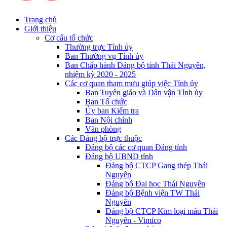
Trang chủ
Giới thiệu
Cơ cấu tổ chức
Thường trực Tỉnh ủy
Ban Thường vụ Tỉnh ủy
Ban Chấp hành Đảng bộ tỉnh Thái Nguyên,
nhiệm kỳ 2020 - 2025
Các cơ quan tham mưu giúp việc Tỉnh ủy
Ban Tuyên giáo và Dân vận Tỉnh ủy
Ban Tổ chức
Ủy ban Kiểm tra
Ban Nội chính
Văn phòng
Các Đảng bộ trực thuộc
Đảng bộ các cơ quan Đảng tỉnh
Đảng bộ UBND tỉnh
Đảng bộ CTCP Gang thép Thái
Nguyên
Đảng bộ Đại học Thái Nguyên
Đảng bộ Bệnh viện TW Thái
Nguyên
Đảng bộ CTCP Kim loại màu Thái
Nguyên - Vimico