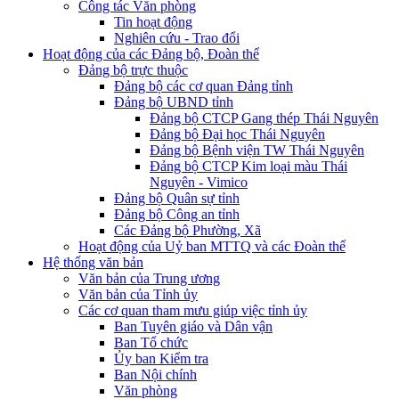
Công tác Văn phòng
Tin hoạt động
Nghiên cứu - Trao đổi
Hoạt động của các Đảng bộ, Đoàn thể
Đảng bộ trực thuộc
Đảng bộ các cơ quan Đảng tỉnh
Đảng bộ UBND tỉnh
Đảng bộ CTCP Gang thép Thái Nguyên
Đảng bộ Đại học Thái Nguyên
Đảng bộ Bệnh viện TW Thái Nguyên
Đảng bộ CTCP Kim loại màu Thái
Nguyên - Vimico
Đảng bộ Quân sự tỉnh
Đảng bộ Công an tỉnh
Các Đảng bộ Phường, Xã
Hoạt động của Uỷ ban MTTQ và các Đoàn thể
Hệ thống văn bản
Văn bản của Trung ương
Văn bản của Tỉnh ủy
Các cơ quan tham mưu giúp việc tỉnh ủy
Ban Tuyên giáo và Dân vận
Ban Tổ chức
Ủy ban Kiểm tra
Ban Nội chính
Văn phòng