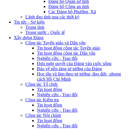
Đảng bộ Quân sự tỉnh
Đảng bộ Công an tỉnh
Các Đảng bộ Phường, Xã
Lãnh đạo tỉnh qua các thời kỳ
Tin tức - Sự kiện
Trong tỉnh
Trong nước - Quốc tế
Xây dựng Đảng
Công tác Tuyên giáo và Dân vận
Tin hoạt động công tác Tuyên giáo
Tin hoạt động công tác Dân vận
Nghiên cứu - Trao đổi
Đưa nghị quyết của Đảng vào cuộc sống
Bảo vệ nền tảng tư tưởng của Đảng
Học tập và làm theo tư tưởng, đạo đức, phong
cách Hồ Chí Minh
Công tác Tổ chức
Tin hoạt động
Nghiên cứu - Trao đổi
Công tác Kiểm tra
Tin hoạt động
Nghiên cứu - Trao đổi
Công tác Nội chính
Tin hoạt động
Nghiên cứu - Trao đổi