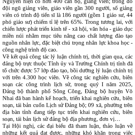
Nguyên hiện có hơn 400 cán bộ, giảng viên; trong đó
đội ngũ giảng viên, giáo viên gần 300 người, số giảng
viên có trình độ tiến sĩ là 186 người (gồm 1 giáo sư, 44
phó giáo sư) chiếm tỉ lệ trên 65%. Trong tương lai, với
chiến lược phát triển kinh tế - xã hội, văn hóa - giáo dục
miền núi nhằm mục tiêu nâng cao chất lượng đào tạo
nguồn nhân lực, đặc biệt chú trọng nhân lực khoa học -
công nghệ trình độ cao.
Về kết quả công tác lý luận chính trị, thời gian qua, các
đảng bộ trực thuộc Tỉnh ủy và Trường Chính trị tỉnh đã
tổ chức được 57 lớp đào tạo, bồi dưỡng lý luận chính trị
với trên 4.300 học viên. Về công tác nghiên cứu, biên
soạn các công trình lịch sử, trong quý I năm 2025,
Đảng bộ thành phố Sông Công, Đảng bộ huyện Võ
Nhai đã ban hành kế hoạch, triển khai nghiên cứu, biên
soạn, tái bản cuốn Lịch sử Đảng bộ; 09 xã, phường trên
địa bàn tỉnh đang tiếp tục triển khai nghiên cứu, biên
soạn, tái bản lịch sử đảng bộ địa phương, đơn vị…
Tại Hội nghị, các đại biểu đã tham luận, thảo luận về
những kết quả đạt được, những khó khăn trong việc