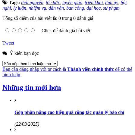
Tags:
thái nguyên
,
tổ chức
,
tuyên giáo
,
triển khai
,
tỉnh ủy
,
hội
nghị
,
lý luận
,
nhiệm vụ
,
dân vận
,
ban công
,
đại học
,
sư phạm
Tổng số điểm của bài viết là: 0 trong 0 đánh giá
Click để đánh giá bài viết
Tweet
Ý kiến bạn đọc
Bạn cần đăng nhập với tư cách là
Thành viên chính thức
để có thể
bình luận
Những tin mới hơn
Góp phần nâng cao hiệu quả công tác quản lý báo chí
(22/03/2025)