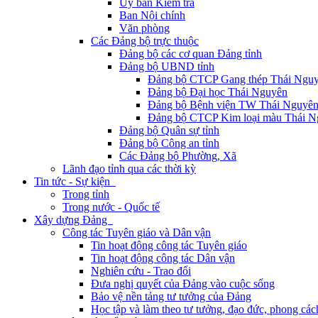
Ủy ban Kiểm tra
Ban Nội chính
Văn phòng
Các Đảng bộ trực thuộc
Đảng bộ các cơ quan Đảng tỉnh
Đảng bộ UBND tỉnh
Đảng bộ CTCP Gang thép Thái Ngu
Đảng bộ Đại học Thái Nguyên
Đảng bộ Bệnh viện TW Thái Nguyê
Đảng bộ CTCP Kim loại màu Thái N
Đảng bộ Quân sự tỉnh
Đảng bộ Công an tỉnh
Các Đảng bộ Phường, Xã
Lãnh đạo tỉnh qua các thời kỳ
Tin tức - Sự kiện
Trong tỉnh
Trong nước - Quốc tế
Xây dựng Đảng
Công tác Tuyên giáo và Dân vận
Tin hoạt động công tác Tuyên giáo
Tin hoạt động công tác Dân vận
Nghiên cứu - Trao đổi
Đưa nghị quyết của Đảng vào cuộc sống
Bảo vệ nền tảng tư tưởng của Đảng
Học tập và làm theo tư tưởng, đạo đức, phong cá