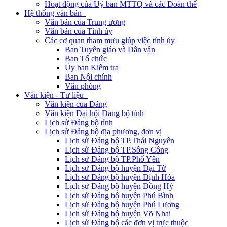
Hoạt động của Uỷ ban MTTQ và các Đoàn thể
Hệ thống văn bản
Văn bản của Trung ương
Văn bản của Tỉnh ủy
Các cơ quan tham mưu giúp việc tỉnh ủy
Ban Tuyên giáo và Dân vận
Ban Tổ chức
Ủy ban Kiểm tra
Ban Nội chính
Văn phòng
Văn kiện - Tư liệu
Văn kiện của Đảng
Văn kiện Đại hội Đảng bộ tỉnh
Lịch sử Đảng bộ tỉnh
Lịch sử Đảng bộ địa phương, đơn vị
Lịch sử Đảng bộ TP.Thái Nguyên
Lịch sử Đảng bộ TP.Sông Công
Lịch sử Đảng bộ TP.Phổ Yên
Lịch sử Đảng bộ huyện Đại Từ
Lịch sử Đảng bộ huyện Định Hóa
Lịch sử Đảng bộ huyện Đồng Hỷ
Lịch sử Đảng bộ huyện Phú Bình
Lịch sử Đảng bộ huyện Phú Lương
Lịch sử Đảng bộ huyện Võ Nhai
Lịch sử Đảng bộ các đơn vị trực thuộc