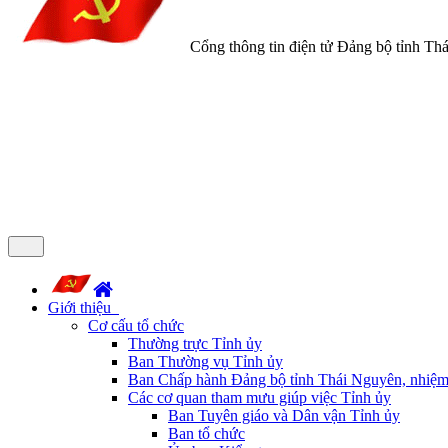
Cổng thông tin điện tử Đảng bộ tỉnh Th
Giới thiệu
Cơ cấu tổ chức
Thường trực Tỉnh ủy
Ban Thường vụ Tỉnh ủy
Ban Chấp hành Đảng bộ tỉnh Thái Nguyên, nhiệm
Các cơ quan tham mưu giúp việc Tỉnh ủy
Ban Tuyên giáo và Dân vận Tỉnh ủy
Ban tổ chức