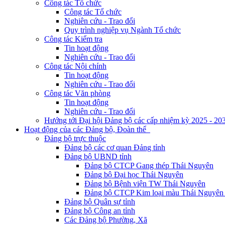
Công tác Tổ chức
Công tác Tổ chức
Nghiên cứu - Trao đổi
Quy trình nghiệp vụ Ngành Tổ chức
Công tác Kiểm tra
Tin hoạt động
Nghiên cứu - Trao đổi
Công tác Nội chính
Tin hoạt động
Nghiên cứu - Trao đổi
Công tác Văn phòng
Tin hoạt động
Nghiên cứu - Trao đổi
Hướng tới Đại hội Đảng bộ các cấp nhiệm kỳ 2025 - 20
Hoạt động của các Đảng bộ, Đoàn thể
Đảng bộ trực thuộc
Đảng bộ các cơ quan Đảng tỉnh
Đảng bộ UBND tỉnh
Đảng bộ CTCP Gang thép Thái Nguyên
Đảng bộ Đại học Thái Nguyên
Đảng bộ Bệnh viện TW Thái Nguyên
Đảng bộ CTCP Kim loại màu Thái Nguyên 
Đảng bộ Quân sự tỉnh
Đảng bộ Công an tỉnh
Các Đảng bộ Phường, Xã