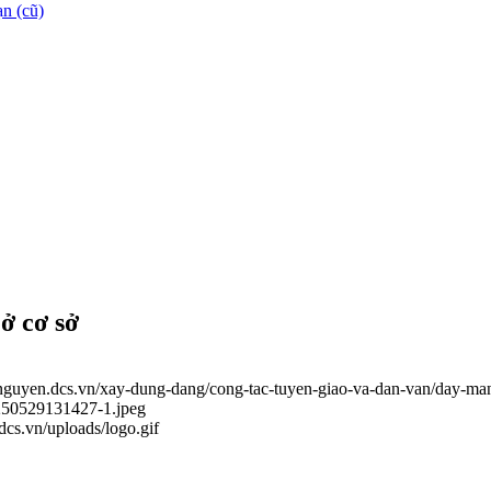
n (cũ)
ở cơ sở
ainguyen.dcs.vn/xay-dung-dang/cong-tac-tuyen-giao-va-dan-van/day-ma
0250529131427-1.jpeg
.dcs.vn/uploads/logo.gif