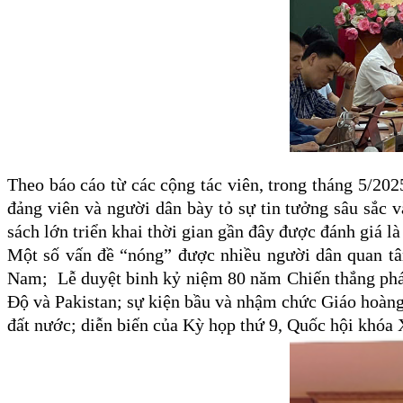
Theo báo cáo từ các cộng tác viên,
trong
tháng 5/202
đảng viên và người dân bày tỏ sự tin tưởng sâu sắc
sách lớn triển khai thời gian gần đây được đánh giá là 
M
ột số vấn đề “nóng” được
nhiều
người dân quan tâ
Nam
;
Lễ duyệt binh kỷ niệm 80 năm Chiến thắng phá
Độ
và
Pakistan
; s
ự kiện bầu và nhậm chức Giáo hoàn
đất nước
; d
iễn biến của Kỳ họp thứ 9, Quốc hội khóa 