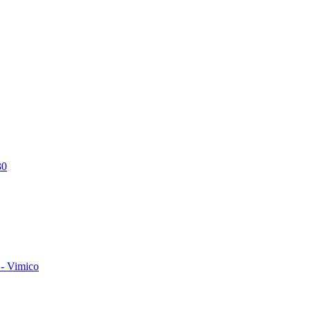
30
- Vimico