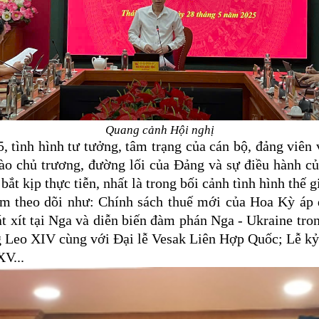
Quang cảnh Hội nghị
5,
tình hình
tư tưởng, tâm trạng của cán bộ, đảng viên 
 vào chủ trương, đường lối của Đảng và sự điều hành 
bắt kịp thực tiễn, nhất là trong bối cảnh tình hình thế 
m theo dõi
như
: Chính sách thuế mới của Hoa Kỳ áp d
t xít tại Nga và diễn biến đàm phán Nga
-
Ukraine tron
g Leo XIV cùng với Đại lễ Vesak Liên Hợp Quốc
;
Lễ kỷ
XV...