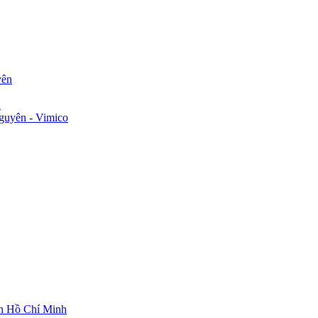
yên
n
guyên - Vimico
ch Hồ Chí Minh