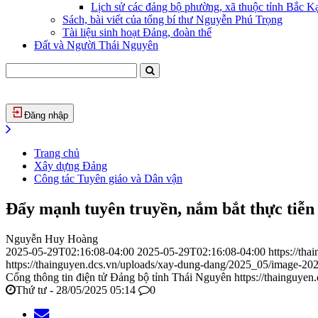
Lịch sử các đảng bộ phường, xã thuộc tỉnh Bắc Kạ
Sách, bài viết của tổng bí thư Nguyễn Phú Trọng
Tài liệu sinh hoạt Đảng, đoàn thể
Đất và Người Thái Nguyên
Đăng nhập
Trang chủ
Xây dựng Đảng
Công tác Tuyên giáo và Dân vận
Đẩy mạnh tuyên truyền, nắm bắt thực tiễn 
Nguyễn Huy Hoàng
2025-05-29T02:16:08-04:00
2025-05-29T02:16:08-04:00
https://th
https://thainguyen.dcs.vn/uploads/xay-dung-dang/2025_05/image-2
Cổng thông tin điện tử Đảng bộ tỉnh Thái Nguyên
https://thainguyen
Thứ tư - 28/05/2025 05:14
0