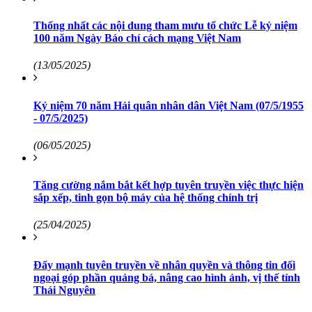
Thống nhất các nội dung tham mưu tổ chức Lễ kỷ niệm
100 năm Ngày Báo chí cách mạng Việt Nam
(13/05/2025)
Kỷ niệm 70 năm Hải quân nhân dân Việt Nam (07/5/1955
- 07/5/2025)
(06/05/2025)
Tăng cường nắm bắt kết hợp tuyên truyền việc thực hiện
sắp xếp, tinh gọn bộ máy của hệ thống chính trị
(25/04/2025)
Đẩy mạnh tuyên truyền về nhân quyền và thông tin đối
ngoại góp phần quảng bá, nâng cao hình ảnh, vị thế tỉnh
Thái Nguyên