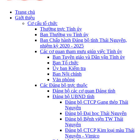
Trang chủ
Giới thiệu
Cơ cấu tổ chức
Thường trực Tỉnh ủy
Ban Thường vụ Tỉnh ủy
Ban Chấp hành Đảng bộ tỉnh Thái Nguyên,
nhiệm kỳ 2020 - 2025
Các cơ quan tham mưu giúp việc Tỉnh ủy
Ban Tuyên giáo và Dân vận Tỉnh ủy
Ban Tổ chức
Ủy ban Kiểm tra
Ban Nội chính
Văn phòng
Các Đảng bộ trực thuộc
Đảng bộ các cơ quan Đảng tỉnh
Đảng bộ UBND tỉnh
Đảng bộ CTCP Gang thép Thái
Nguyên
Đảng bộ Đại học Thái Nguyên
Đảng bộ Bệnh viện TW Thái
Nguyên
Đảng bộ CTCP Kim loại màu Thái
Nguyên - Vimico