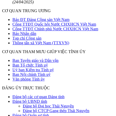
(24/04/2025)
CƠ QUAN TRUNG ƯƠNG
Báo ĐT Đảng Cộng sản Việt Nam
Cổng TTĐT Quốc hội Nước CHXHCN Việt Nam
Cổng TTĐT Chính phủ Nước CHXHCN Việt Nam
Báo Nhân dân
Tạp chí Cộng sản
Thông tấn xã Việt Nam (TTXVN)
CƠ QUAN THAM MƯU GIÚP VIỆC TỈNH ỦY
Ban Tuyên giáo và Dân vận
Ban Tổ chức Tỉnh uỷ
Uỷ ban Kiểm tra Tỉnh uỷ
Ban Nội chính Tỉnh uỷ
Văn phòng Tỉnh ủy
ĐẢNG ỦY TRỰC THUỘC
Đảng bộ các cơ quan Đảng tỉnh
Đảng bộ UBND tỉnh
Đảng bộ Đại học Thái Nguyên
Đảng bộ CTCP Gang thép Thái Nguyên
Đảng bộ Quân sự tỉnh