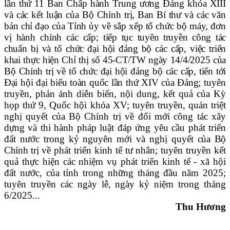
lần thứ 11 Ban Chấp hành Trung ương Đảng khóa XIII
và các kết luận
của Bộ Chính trị, Ban Bí thư
và các văn
bản chỉ đạo của Tỉnh ủy về
sắp xếp tổ chức bộ máy, đơn
vị hành chính các cấp
;
tiếp tục tuyên truyền công tác
chuẩn bị và tổ chức đại hội đảng bộ các cấp, việc triển
khai thực hiện Chỉ thị số 45-CT/TW ngày 14/4/2025 của
Bộ Chính trị về tổ chức đại hội đảng bộ các cấp, tiến tới
Đại hội đại biểu toàn quốc lần thứ XIV của Đảng;
tuyên
truyền, phản ánh diễn biến, nội dung, kết quả của Kỳ
họp thứ 9, Quốc hội khóa XV; tuyên truyền, quán triệt
n
ghị quyết của Bộ Chính trị về đổi mới công tác xây
dựng và thi hành pháp luật đáp ứng yêu cầu phát triển
đất nước trong kỷ nguyên mới
và nghị quyết
của Bộ
Chính trị
về phát triển kinh tế tư nhân;
tuyên truyền kết
quả thực hiện các nhiệm vụ phát triển kinh tế - xã hội
đất nước, của tỉnh trong những tháng đầu năm 2025
;
tuyên truyền các ngày lễ, ngày kỷ niệm trong tháng
6/2025
...
Thu Hương