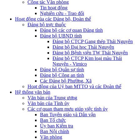
Công tác Văn phòng
Tin hoạt động
Nghiên cứu - Trao đổi
Hoạt động của các Đảng bộ, Đoàn thể
Đảng bộ trực thuộc
Đảng bộ các cơ quan Đảng tỉnh
Đảng bộ UBND tỉnh
Đảng bộ CTCP Gang thép Thái Nguyên
Đảng bộ Đại học Thái Nguyên
Đảng bộ Bệnh viện TW Thái Nguyên
Đảng bộ CTCP Kim loại màu Thái
Nguyên - Vimico
Đảng bộ Quân sự tỉnh
Đảng bộ Công an tỉnh
Các Đảng bộ Phường, Xã
Hoạt động của Uỷ ban MTTQ và các Đoàn thể
Hệ thống văn bản
Văn bản của Trung ương
Văn bản của Tỉnh ủy
Các cơ quan tham mưu giúp việc tỉnh ủy
Ban Tuyên giáo và Dân vận
Ban Tổ chức
Ủy ban Kiểm tra
Ban Nội chính
Văn phòng