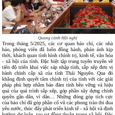
Quang cảnh Hội nghị
Trong tháng 5/2025,
các cơ quan báo chí, các nhà
báo, phóng viên đã luôn đồng hành, phản ánh kịp
thời, khách quan tình hình chính trị, kinh tế, văn hóa
- xã hội của tỉnh. Đặc biệt
tập trung tuyên truyền về
tiến độ triển khai việc sáp nhập tỉnh, sắp xếp đơn vị
hành chính cấp xã của tỉnh Thái Nguyên. Qua đó
k
hẳng định quyết tâm chính trị của tỉnh với
các giải
pháp phù hợp nhằm bảo đảm tính bền vững và hiệu
quả của quá trình sắp xếp, góp phần xây dựng chính
quyền gần dân, vì dân…
Những đóng góp tích cực
của báo chí đã góp phần cổ vũ các phong trào thi đua
yêu nước, thúc đẩy phát triển kinh tế - xã hội và định
hướng dư luận, tạo sự đồng thuận trong xã hội. Đặc