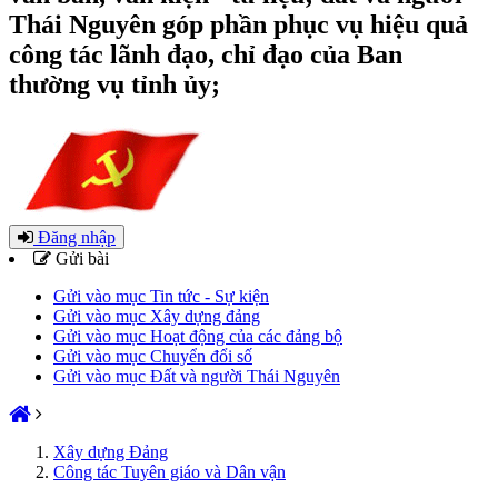
Thái Nguyên góp phần phục vụ hiệu quả
công tác lãnh đạo, chỉ đạo của Ban
thường vụ tỉnh ủy;
Đăng nhập
Gửi bài
Gửi vào mục Tin tức - Sự kiện
Gửi vào mục Xây dựng đảng
Gửi vào mục Hoạt động của các đảng bộ
Gửi vào mục Chuyển đổi số
Gửi vào mục Đất và người Thái Nguyên
Xây dựng Đảng
Công tác Tuyên giáo và Dân vận