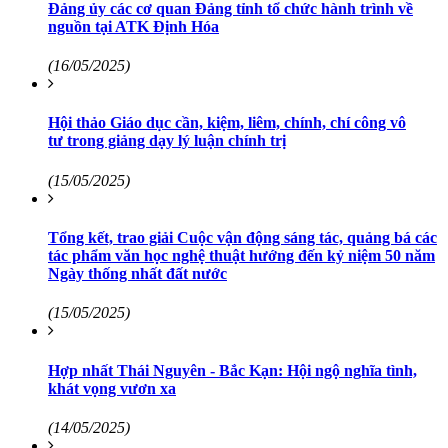
Đảng ủy các cơ quan Đảng tỉnh tổ chức hành trình về
nguồn tại ATK Định Hóa
(16/05/2025)
Hội thảo Giáo dục cần, kiệm, liêm, chính, chí công vô
tư trong giảng dạy lý luận chính trị
(15/05/2025)
Tổng kết, trao giải Cuộc vận động sáng tác, quảng bá các
tác phẩm văn học nghệ thuật hướng đến kỷ niệm 50 năm
Ngày thống nhất đất nước
(15/05/2025)
Hợp nhất Thái Nguyên - Bắc Kạn: Hội ngộ nghĩa tình,
khát vọng vươn xa
(14/05/2025)