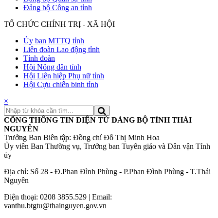
Đảng bộ Công an tỉnh
TỔ CHỨC CHÍNH TRỊ - XÃ HỘI
Ủy ban MTTQ tỉnh
Liên đoàn Lao động tỉnh
Tỉnh đoàn
Hội Nông dân tỉnh
Hội Liên hiệp Phụ nữ tỉnh
Hội Cựu chiến binh tỉnh
×
CỔNG THÔNG TIN ĐIỆN TỬ ĐẢNG BỘ TỈNH THÁI
NGUYÊN
Trưởng Ban Biên tập: Đồng chí Đỗ Thị Minh Hoa
Ủy viên Ban Thường vụ, Trưởng ban Tuyên giáo và Dân vận Tỉnh
ủy
Địa chỉ: Số 28 - Đ.Phan Đình Phùng - P.Phan Đình Phùng - T.Thái
Nguyên
Điện thoại: 0208 3855.529 | Email:
vanthu.btgtu@thainguyen.gov.vn