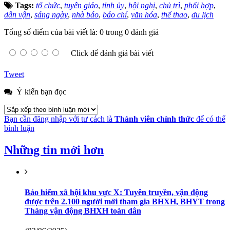
Tags:
tổ chức
,
tuyên giáo
,
tỉnh ủy
,
hội nghị
,
chủ trì
,
phối hợp
,
dân vận
,
sáng ngày
,
nhà báo
,
báo chí
,
văn hóa
,
thể thao
,
du lịch
Tổng số điểm của bài viết là: 0 trong 0 đánh giá
Click để đánh giá bài viết
Tweet
Ý kiến bạn đọc
Bạn cần đăng nhập với tư cách là
Thành viên chính thức
để có thể
bình luận
Những tin mới hơn
Bảo hiểm xã hội khu vực X: Tuyên truyền, vận động
được trên 2.100 người mới tham gia BHXH, BHYT trong
Tháng vận động BHXH toàn dân