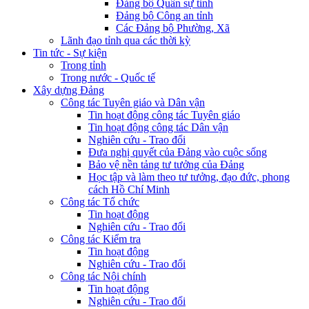
Đảng bộ Quân sự tỉnh
Đảng bộ Công an tỉnh
Các Đảng bộ Phường, Xã
Lãnh đạo tỉnh qua các thời kỳ
Tin tức - Sự kiện
Trong tỉnh
Trong nước - Quốc tế
Xây dựng Đảng
Công tác Tuyên giáo và Dân vận
Tin hoạt động công tác Tuyên giáo
Tin hoạt động công tác Dân vận
Nghiên cứu - Trao đổi
Đưa nghị quyết của Đảng vào cuộc sống
Bảo vệ nền tảng tư tưởng của Đảng
Học tập và làm theo tư tưởng, đạo đức, phong
cách Hồ Chí Minh
Công tác Tổ chức
Tin hoạt động
Nghiên cứu - Trao đổi
Công tác Kiểm tra
Tin hoạt động
Nghiên cứu - Trao đổi
Công tác Nội chính
Tin hoạt động
Nghiên cứu - Trao đổi