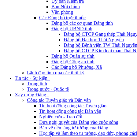
Ủy ban Kiểm tra
Ban Nội chính
Văn phòng
Các Đảng bộ trực thuộc
Đảng bộ các cơ quan Đảng tỉnh
Đảng bộ UBND tỉnh
Đảng bộ CTCP Gang thép Thái Ngu
Đảng bộ Đại học Thái Nguyên
Đảng bộ Bệnh viện TW Thái Nguyê
Đảng bộ CTCP Kim loại màu Thái N
Đảng bộ Quân sự tỉnh
Đảng bộ Công an tỉnh
Các Đảng bộ Phường, Xã
Lãnh đạo tỉnh qua các thời kỳ
Tin tức - Sự kiện
Trong tỉnh
Trong nước - Quốc tế
Xây dựng Đảng
Công tác Tuyên giáo và Dân vận
Tin hoạt động công tác Tuyên giáo
Tin hoạt động công tác Dân vận
Nghiên cứu - Trao đổi
Đưa nghị quyết của Đảng vào cuộc sống
Bảo vệ nền tảng tư tưởng của Đảng
Học tập và làm theo tư tưởng, đạo đức, phong cá