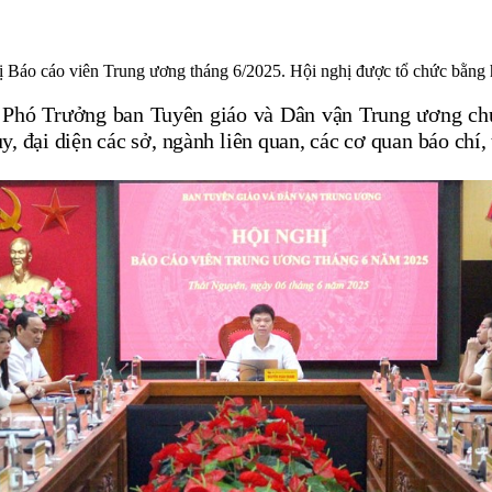
áo cáo viên Trung ương tháng 6/2025. Hội nghị được tổ chức bằng hình
, Phó
T
rưởng
b
an Tuyên giáo và Dân vận Trung ương chủ
, đại diện các sở, ngành
liên quan, các cơ quan báo chí,