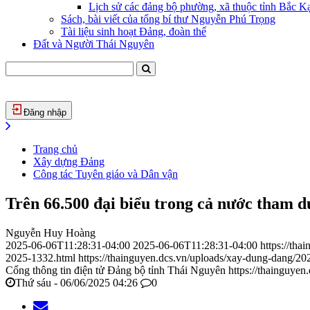
Lịch sử các đảng bộ phường, xã thuộc tỉnh Bắc Kạ
Sách, bài viết của tổng bí thư Nguyễn Phú Trọng
Tài liệu sinh hoạt Đảng, đoàn thể
Đất và Người Thái Nguyên
Đăng nhập
Trang chủ
Xây dựng Đảng
Công tác Tuyên giáo và Dân vận
Trên 66.500 đại biểu trong cả nước tham d
Nguyễn Huy Hoàng
2025-06-06T11:28:31-04:00
2025-06-06T11:28:31-04:00
https://th
2025-1332.html
https://thainguyen.dcs.vn/uploads/xay-dung-dang/
Cổng thông tin điện tử Đảng bộ tỉnh Thái Nguyên
https://thainguyen
Thứ sáu - 06/06/2025 04:26
0