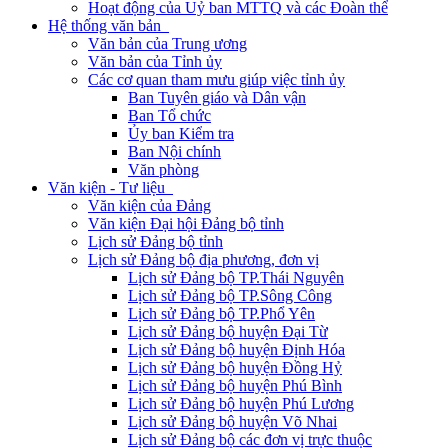
Hoạt động của Uỷ ban MTTQ và các Đoàn thể
Hệ thống văn bản
Văn bản của Trung ương
Văn bản của Tỉnh ủy
Các cơ quan tham mưu giúp việc tỉnh ủy
Ban Tuyên giáo và Dân vận
Ban Tổ chức
Ủy ban Kiểm tra
Ban Nội chính
Văn phòng
Văn kiện - Tư liệu
Văn kiện của Đảng
Văn kiện Đại hội Đảng bộ tỉnh
Lịch sử Đảng bộ tỉnh
Lịch sử Đảng bộ địa phương, đơn vị
Lịch sử Đảng bộ TP.Thái Nguyên
Lịch sử Đảng bộ TP.Sông Công
Lịch sử Đảng bộ TP.Phổ Yên
Lịch sử Đảng bộ huyện Đại Từ
Lịch sử Đảng bộ huyện Định Hóa
Lịch sử Đảng bộ huyện Đồng Hỷ
Lịch sử Đảng bộ huyện Phú Bình
Lịch sử Đảng bộ huyện Phú Lương
Lịch sử Đảng bộ huyện Võ Nhai
Lịch sử Đảng bộ các đơn vị trực thuộc