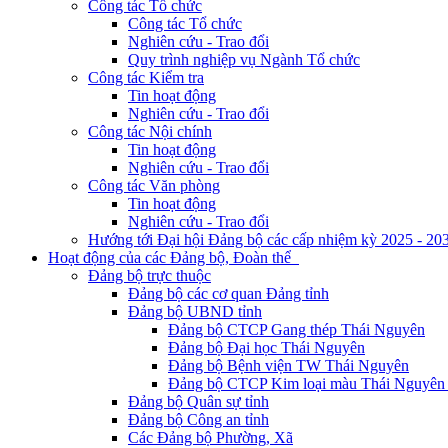
Công tác Tổ chức
Công tác Tổ chức
Nghiên cứu - Trao đổi
Quy trình nghiệp vụ Ngành Tổ chức
Công tác Kiểm tra
Tin hoạt động
Nghiên cứu - Trao đổi
Công tác Nội chính
Tin hoạt động
Nghiên cứu - Trao đổi
Công tác Văn phòng
Tin hoạt động
Nghiên cứu - Trao đổi
Hướng tới Đại hội Đảng bộ các cấp nhiệm kỳ 2025 - 20
Hoạt động của các Đảng bộ, Đoàn thể
Đảng bộ trực thuộc
Đảng bộ các cơ quan Đảng tỉnh
Đảng bộ UBND tỉnh
Đảng bộ CTCP Gang thép Thái Nguyên
Đảng bộ Đại học Thái Nguyên
Đảng bộ Bệnh viện TW Thái Nguyên
Đảng bộ CTCP Kim loại màu Thái Nguyên 
Đảng bộ Quân sự tỉnh
Đảng bộ Công an tỉnh
Các Đảng bộ Phường, Xã