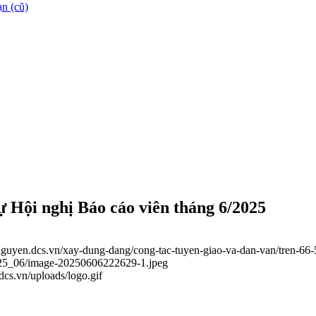
n (cũ)
ự Hội nghị Báo cáo viên tháng 6/2025
ainguyen.dcs.vn/xay-dung-dang/cong-tac-tuyen-giao-va-dan-van/tren-66
2025_06/image-20250606222629-1.jpeg
.dcs.vn/uploads/logo.gif