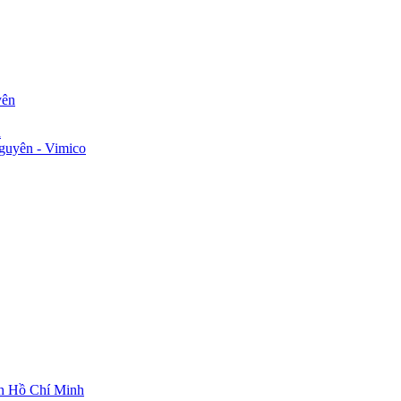
yên
n
guyên - Vimico
ch Hồ Chí Minh