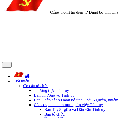
Cổng thông tin điện tử Đảng bộ tỉnh Th
Giới thiệu
Cơ cấu tổ chức
Thường trực Tỉnh ủy
Ban Thường vụ Tỉnh ủy
Ban Chấp hành Đảng bộ tỉnh Thái Nguyên, nhiệm
Các cơ quan tham mưu giúp việc Tỉnh ủy
Ban Tuyên giáo và Dân vận Tỉnh ủy
Ban tổ chức