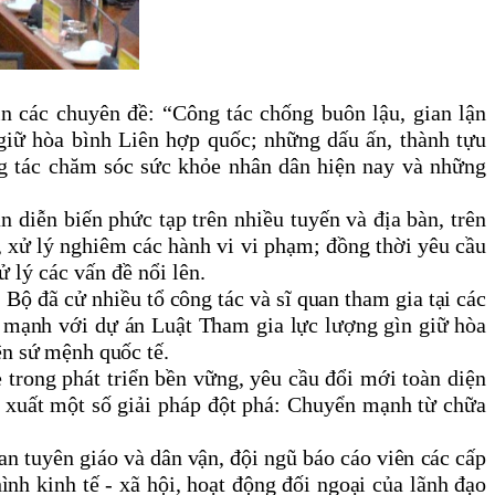
in các chuyên đề: “Công tác chống buôn lậu, gian lận
 giữ hòa bình Liên hợp quốc; những dấu ấn, thành tựu
g tác chăm sóc sức khỏe nhân dân hiện nay và những
n diễn biến phức tạp trên nhiều tuyến và địa bàn, trên
, xử lý nghiêm các hành vi vi phạm; đồng thời yêu cầu
 lý các vấn đề nổi lên.
Bộ đã cử nhiều tổ công tác và sĩ quan tham gia tại các
y mạnh với dự án Luật Tham gia lực lượng gìn giữ hòa
ện sứ mệnh quốc tế.
trong phát triển bền vững, yêu cầu đổi mới toàn diện
 đề xuất một số giải pháp đột phá: Chuyển mạnh từ chữa
an tuyên giáo và dân vận
, đội ngũ báo cáo viên các cấp
ình kinh tế - xã hội, hoạt động đối ngoại của lãnh đạo