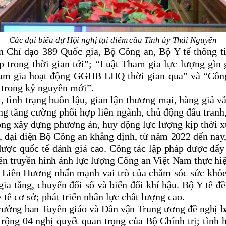
Các đại biểu dự Hội nghị tại điểm cầu Tỉnh ủy Thái Nguyên
n Chỉ đạo 389 Quốc gia, Bộ Công an, Bộ Y tế thông t
p trong thời gian tới”; “Luật Tham gia lực lượng gìn
ham gia hoạt động GGHB LHQ thời gian qua” và “Côn
c trong kỷ nguyên mới”.
 tình trạng buôn lậu, gian lận thương mại, hàng giả vẫ
ng tăng cường phối hợp liên ngành, chủ động đấu tranh
ộng xây dựng phương án, huy động lực lượng kịp thời xử
, đại diện Bộ Công an khẳng định, t
ừ năm 2022 đến nay, 
được quốc tế đánh giá cao. Công tác lập pháp được đẩ
n truyền hình ảnh lực lượng Công an Việt Nam thực hi
 Liên Hương nhấn mạnh vai trò của chăm sóc sức khỏe 
 gia tăng, chuyển đổi số và biến đổi khí hậu. Bộ Y tế
tế cơ sở; phát triển nhân lực chất lượng cao.
rưởng
b
an Tuyên giáo và Dân vận Trung ương đề nghị
b
u rộng 04 nghị quyết quan trọng của Bộ Chính trị
;
tình h