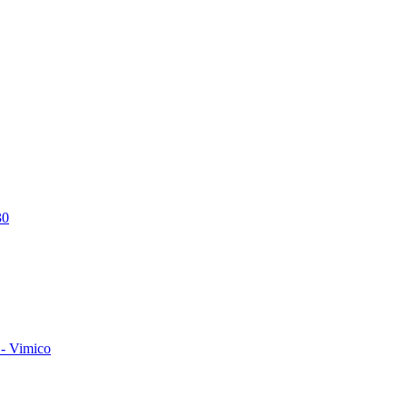
30
- Vimico