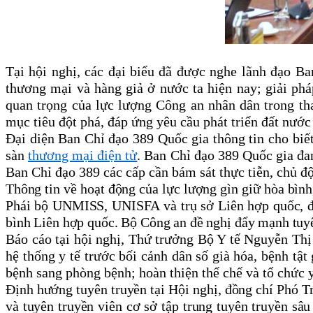
Tại hội nghị, các đại biểu đã được nghe lãnh đạo Ba
thương mại và hàng giả ở nước ta hiện nay; giải phá
quan trọng của lực lượng Công an nhân dân trong t
mục tiêu đột phá, đáp ứng yêu cầu phát triển đất nướ
Đại diện Ban Chỉ đạo 389 Quốc gia thông tin cho biết,
sàn
thương mại điện tử
. Ban Chỉ đạo 389 Quốc gia đa
Ban Chỉ đạo 389 các cấp cần bám sát thực tiễn, chủ đ
Thông tin về hoạt động của
lực lượng
gìn giữ hòa bình
Phái bộ UNMISS, UNISFA và trụ sở
Liên hợp quốc
, 
bình Liên hợp quốc. Bộ Công an đề nghị đẩy mạnh tuyê
Báo cáo tại hội nghị, Thứ trưởng Bộ Y tế Nguyễn Thị
hệ thống y tế trước bối cảnh dân số già hóa, bệnh tật
bệnh sang phòng bệnh; hoàn thiện thể chế và tổ chức y 
Định hướng tuyên truyền tại Hội nghị,
đồng chí
Phó
T
và tuyên truyền viên cơ sở tập trung tuyên truyền sâ