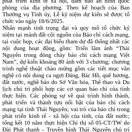
phát triển kinh tế xã hội, đảm bảo an ninh quốc
phòng của địa phương. Theo kế hoạch của Ban
Thường vụ Tỉnh ủy, Lễ kỷ niệm dự kiến sẽ được tổ
chức vào ngày 18/6/2025.
Nhấn mạnh tính trọng đại và quy mô tổ chức kỷ
niệm tại mảnh đất cội nguồn của Báo chí cách mạng,
tại cuộc họp, các đại biểu tham dự đã thống nhất các
nội dung hoạt động, gồm: Triển lãm ảnh “Thái
Nguyên trong dòng chảy báo chí cách mạng Việt
Nam”, dự kiến khoảng 80 ảnh với 3 chương; chương
trình nghệ thuật chào mừng gồm các tiết mục văn
nghệ có nội dung ca ngợi Đảng, Bác Hồ, quê hương,
đất nước, nghề báo do Sở Văn hóa, Thể thao và Du
lịch chủ trì phối hợp các cơ quan báo chí của tỉnh
thực hiện. Các phóng sự về quá trình hình thành,
phát triển và thành tựu nổi bật của báo chí cách
mạng tại tỉnh Thái Nguyên; vai trò của báo chí trong
phát triển kinh tế - xã hội của tỉnh, của đất nước;
tổng kết 10 năm thực hiện Chỉ thị số 05-CT/TW do
Đài Phát thanh - Truyền hình Thái Nguyên chủ trì