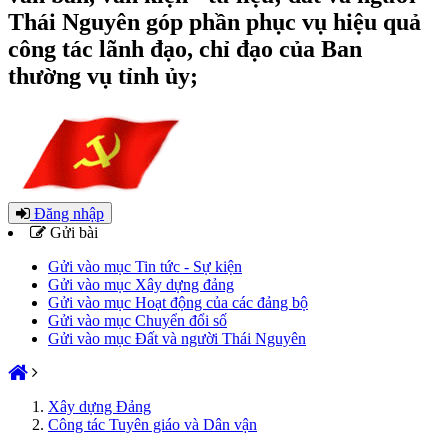
Thái Nguyên góp phần phục vụ hiệu quả
công tác lãnh đạo, chỉ đạo của Ban
thường vụ tỉnh ủy;
Đăng nhập
Gửi bài
Gửi vào mục Tin tức - Sự kiện
Gửi vào mục Xây dựng đảng
Gửi vào mục Hoạt động của các đảng bộ
Gửi vào mục Chuyển đổi số
Gửi vào mục Đất và người Thái Nguyên
Xây dựng Đảng
Công tác Tuyên giáo và Dân vận