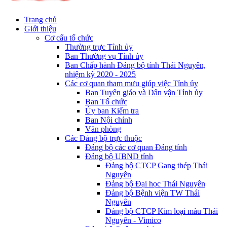
Trang chủ
Giới thiệu
Cơ cấu tổ chức
Thường trực Tỉnh ủy
Ban Thường vụ Tỉnh ủy
Ban Chấp hành Đảng bộ tỉnh Thái Nguyên,
nhiệm kỳ 2020 - 2025
Các cơ quan tham mưu giúp việc Tỉnh ủy
Ban Tuyên giáo và Dân vận Tỉnh ủy
Ban Tổ chức
Ủy ban Kiểm tra
Ban Nội chính
Văn phòng
Các Đảng bộ trực thuộc
Đảng bộ các cơ quan Đảng tỉnh
Đảng bộ UBND tỉnh
Đảng bộ CTCP Gang thép Thái
Nguyên
Đảng bộ Đại học Thái Nguyên
Đảng bộ Bệnh viện TW Thái
Nguyên
Đảng bộ CTCP Kim loại màu Thái
Nguyên - Vimico