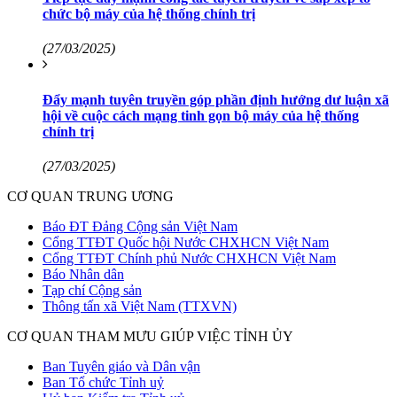
chức bộ máy của hệ thống chính trị
(27/03/2025)
Đẩy mạnh tuyên truyền góp phần định hướng dư luận xã
hội về cuộc cách mạng tinh gọn bộ máy của hệ thống
chính trị
(27/03/2025)
CƠ QUAN TRUNG ƯƠNG
Báo ĐT Đảng Cộng sản Việt Nam
Cổng TTĐT Quốc hội Nước CHXHCN Việt Nam
Cổng TTĐT Chính phủ Nước CHXHCN Việt Nam
Báo Nhân dân
Tạp chí Cộng sản
Thông tấn xã Việt Nam (TTXVN)
CƠ QUAN THAM MƯU GIÚP VIỆC TỈNH ỦY
Ban Tuyên giáo và Dân vận
Ban Tổ chức Tỉnh uỷ