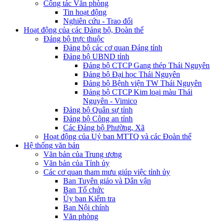
Công tác Văn phòng
Tin hoạt động
Nghiên cứu - Trao đổi
Hoạt động của các Đảng bộ, Đoàn thể
Đảng bộ trực thuộc
Đảng bộ các cơ quan Đảng tỉnh
Đảng bộ UBND tỉnh
Đảng bộ CTCP Gang thép Thái Nguyên
Đảng bộ Đại học Thái Nguyên
Đảng bộ Bệnh viện TW Thái Nguyên
Đảng bộ CTCP Kim loại màu Thái
Nguyên - Vimico
Đảng bộ Quân sự tỉnh
Đảng bộ Công an tỉnh
Các Đảng bộ Phường, Xã
Hoạt động của Uỷ ban MTTQ và các Đoàn thể
Hệ thống văn bản
Văn bản của Trung ương
Văn bản của Tỉnh ủy
Các cơ quan tham mưu giúp việc tỉnh ủy
Ban Tuyên giáo và Dân vận
Ban Tổ chức
Ủy ban Kiểm tra
Ban Nội chính
Văn phòng