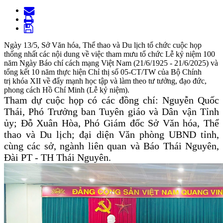
Ngày 13/5, Sở Văn hóa, Thể thao và Du lịch tổ chức cuộc họp
thống nhất các nội dung về việc tham mưu tổ chức Lễ kỷ niệm 100
năm Ngày Báo chí cách mạng Việt Nam (21/6/1925 - 21/6/2025) và
tổng kết 10 năm thực hiện Chỉ thị số 05-CT/TW của Bộ Chính
trị khóa XII về đẩy mạnh học tập và làm theo tư tưởng, đạo đức,
phong cách Hồ Chí Minh (Lễ kỷ niệm).
Tham dự cuộc họp có các đồng chí: Nguyễn Quốc
Thái, Phó Trưởng ban Tuyên giáo và Dân vận Tỉnh
ủy; Đỗ Xuân Hòa, Phó Giám đốc Sở Văn hóa, Thể
thao và Du lịch; đại diện Văn phòng UBND tỉnh,
cùng các sở, ngành liên quan và Báo Thái Nguyên,
Đài PT - TH Thái Nguyên.