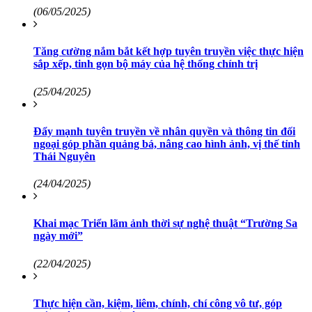
(06/05/2025)
Tăng cường nắm bắt kết hợp tuyên truyền việc thực hiện
sắp xếp, tinh gọn bộ máy của hệ thống chính trị
(25/04/2025)
Đẩy mạnh tuyên truyền về nhân quyền và thông tin đối
ngoại góp phần quảng bá, nâng cao hình ảnh, vị thế tỉnh
Thái Nguyên
(24/04/2025)
Khai mạc Triển lãm ảnh thời sự nghệ thuật “Trường Sa
ngày mới”
(22/04/2025)
Thực hiện cần, kiệm, liêm, chính, chí công vô tư, góp