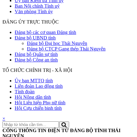
Uỷ ban Kiểm tra Tỉnh uỷ
Ban Nội chính Tỉnh uỷ
Văn phòng Tỉnh ủy
ĐẢNG ỦY TRỰC THUỘC
Đảng bộ các cơ quan Đảng tỉnh
Đảng bộ UBND tỉnh
Đảng bộ Đại học Thái Nguyên
Đảng bộ CTCP Gang thép Thái Nguyên
Đảng bộ Quân sự tỉnh
Đảng bộ Công an tỉnh
TỔ CHỨC CHÍNH TRỊ - XÃ HỘI
Ủy ban MTTQ tỉnh
Liên đoàn Lao động tỉnh
Tỉnh đoàn
Hội Nông dân tỉnh
Hội Liên hiệp Phụ nữ tỉnh
Hội Cựu chiến binh tỉnh
×
CỔNG THÔNG TIN ĐIỆN TỬ ĐẢNG BỘ TỈNH THÁI
NGUYÊN