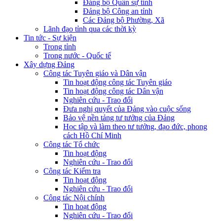
Đảng bộ Quân sự tỉnh
Đảng bộ Công an tỉnh
Các Đảng bộ Phường, Xã
Lãnh đạo tỉnh qua các thời kỳ
Tin tức - Sự kiện
Trong tỉnh
Trong nước - Quốc tế
Xây dựng Đảng
Công tác Tuyên giáo và Dân vận
Tin hoạt động công tác Tuyên giáo
Tin hoạt động công tác Dân vận
Nghiên cứu - Trao đổi
Đưa nghị quyết của Đảng vào cuộc sống
Bảo vệ nền tảng tư tưởng của Đảng
Học tập và làm theo tư tưởng, đạo đức, phong
cách Hồ Chí Minh
Công tác Tổ chức
Tin hoạt động
Nghiên cứu - Trao đổi
Công tác Kiểm tra
Tin hoạt động
Nghiên cứu - Trao đổi
Công tác Nội chính
Tin hoạt động
Nghiên cứu - Trao đổi