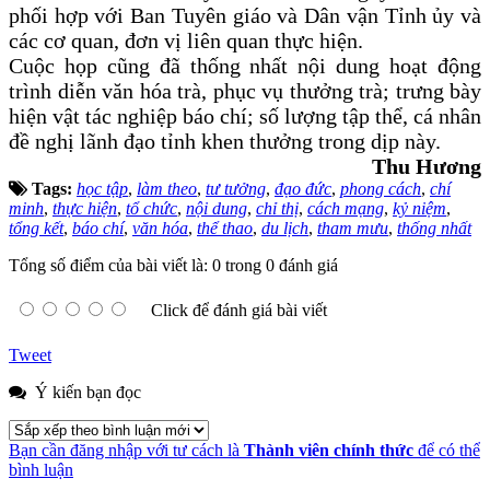
phối hợp với Ban Tuyên giáo và Dân vận Tỉnh ủy và
các cơ quan, đơn vị liên quan thực hiện.
Cuộc họp cũng đã thống nhất nội dung hoạt động
trình diễn văn hóa trà, phục vụ thưởng trà; trưng bày
hiện vật tác nghiệp báo chí; số lượng tập thể, cá nhân
đề nghị lãnh đạo tỉnh khen thưởng trong dịp này.
Thu Hương
Tags:
học tập
,
làm theo
,
tư tưởng
,
đạo đức
,
phong cách
,
chí
minh
,
thực hiện
,
tổ chức
,
nội dung
,
chỉ thị
,
cách mạng
,
kỷ niệm
,
tổng kết
,
báo chí
,
văn hóa
,
thể thao
,
du lịch
,
tham mưu
,
thống nhất
Tổng số điểm của bài viết là: 0 trong 0 đánh giá
Click để đánh giá bài viết
Tweet
Ý kiến bạn đọc
Bạn cần đăng nhập với tư cách là
Thành viên chính thức
để có thể
bình luận