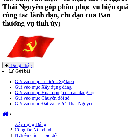
Thái Nguyên góp phần phục vụ hiệu quả
công tác lãnh đạo, chỉ đạo của Ban
thường vụ tỉnh ủy;
Đăng nhập
Gửi bài
Gửi vào mục Tin tức - Sự kiện
Gửi vào mục Xây dựng đảng
Gửi vào mục Hoạt động của các đảng bộ
Gửi vào mục Chuyển đổi số
Gửi vào mục Đất và người Thái Nguyên
Xây dựng Đảng
Công tác Nội chính
Nghiên cứu - Trao đổi