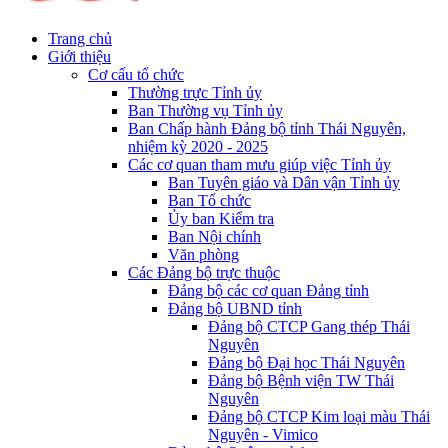
Trang chủ
Giới thiệu
Cơ cấu tổ chức
Thường trực Tỉnh ủy
Ban Thường vụ Tỉnh ủy
Ban Chấp hành Đảng bộ tỉnh Thái Nguyên,
nhiệm kỳ 2020 - 2025
Các cơ quan tham mưu giúp việc Tỉnh ủy
Ban Tuyên giáo và Dân vận Tỉnh ủy
Ban Tổ chức
Ủy ban Kiểm tra
Ban Nội chính
Văn phòng
Các Đảng bộ trực thuộc
Đảng bộ các cơ quan Đảng tỉnh
Đảng bộ UBND tỉnh
Đảng bộ CTCP Gang thép Thái
Nguyên
Đảng bộ Đại học Thái Nguyên
Đảng bộ Bệnh viện TW Thái
Nguyên
Đảng bộ CTCP Kim loại màu Thái
Nguyên - Vimico