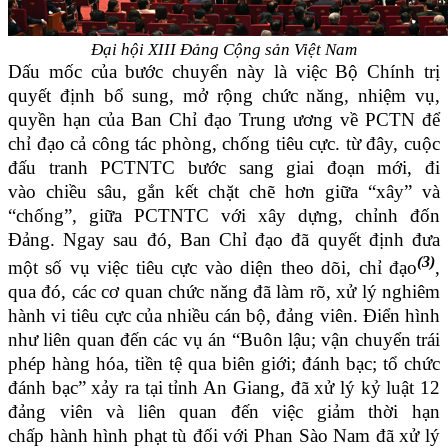
Đại hội XIII Đảng Cộng sản Việt Nam
Dấu mốc của bước chuyển này là việc Bộ Chính trị
quyết định bổ sung, mở rộng chức năng, nhiệm vụ,
quyền hạn của Ban Chỉ đạo Trung ương về PCTN để
chỉ đạo cả công tác phòng, chống tiêu cực. từ đây, cuộc
đấu tranh PCTNTC bước sang giai đoạn mới, đi
vào chiều sâu, gắn kết chặt chẽ hơn giữa “xây” và
“chống”, giữa PCTNTC với xây dựng, chỉnh đốn
Đảng. Ngay sau đó, Ban Chỉ đạo đã quyết định đưa
(3)
một số vụ việc tiêu cực vào diện theo dõi, chỉ đạo
,
qua đó, các cơ quan chức năng đã làm rõ, xử lý nghiêm
hành vi tiêu cực của nhiều cán bộ, đảng viên. Điển hình
như liên quan đến các vụ án “Buôn lậu; vận chuyển trái
phép hàng hóa, tiền tệ qua biên giới; đánh bạc; tổ chức
đánh bạc” xảy ra tại tỉnh An Giang, đã xử lý kỷ luật 12
đảng viên và liên quan đến việc giảm thời hạn
chấp hành hình phạt tù đối với Phan Sào Nam đã xử lý