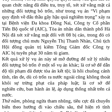
quan chức năng đã điều tra, truy tố, xét xử vắng mặt cả
những đối tượng bỏ trốn, như trong vụ án “Vi phạm
quy định về đấu thầu gây hậu quả nghiêm trọng” xảy ra
tại Bệnh viện Đa khoa Đồng Nai, Công ty Cổ phần
Tiến Bộ quốc tế (AIC), Tòa án nhân dân thành phố Hà
Nội đã xét xử vắng mặt đối với 08 bị cáo, trong đó có
đối tượng chủ mưu Nguyễn Thị Thanh Nhàn, Chủ tịch
Hội đồng quản trị kiêm Tổng Giám đốc Công ty
AIC bị tuyên phạt 30 năm tù giam.
Kết quả xử lý vụ án này sẽ mở đường để xử lý nhiều
đối tượng bỏ trốn ở một số vụ án khác; là cơ sở để dẫn
độ tội phạm đã được tòa án kết tội; là hồi chuông cảnh
tỉnh, răn đe, dù có trốn ra nước ngoài cũng không thoát
khỏi sự trừng phạt của pháp luật; là cơ sở để
nghiên cứu, ban hành án lệ, áp dụng thống nhất trên cả
nước.
Thứ năm,
phòng ngừa tham nhũng, tiêu cực đã chuyển
biến theo hướng đi vào chiều sâu, thể hiện rõ tính