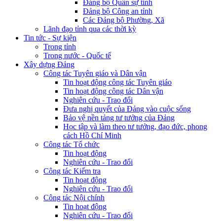
Đảng bộ Quân sự tỉnh
Đảng bộ Công an tỉnh
Các Đảng bộ Phường, Xã
Lãnh đạo tỉnh qua các thời kỳ
Tin tức - Sự kiện
Trong tỉnh
Trong nước - Quốc tế
Xây dựng Đảng
Công tác Tuyên giáo và Dân vận
Tin hoạt động công tác Tuyên giáo
Tin hoạt động công tác Dân vận
Nghiên cứu - Trao đổi
Đưa nghị quyết của Đảng vào cuộc sống
Bảo vệ nền tảng tư tưởng của Đảng
Học tập và làm theo tư tưởng, đạo đức, phong
cách Hồ Chí Minh
Công tác Tổ chức
Tin hoạt động
Nghiên cứu - Trao đổi
Công tác Kiểm tra
Tin hoạt động
Nghiên cứu - Trao đổi
Công tác Nội chính
Tin hoạt động
Nghiên cứu - Trao đổi