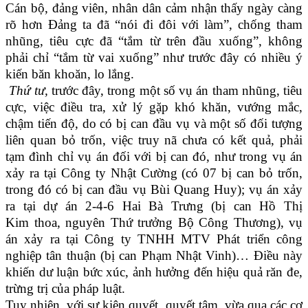
Cán bộ, đảng viên, nhân dân cảm nhận thấy ngày càng
rõ hơn Đảng ta đã “nói đi đôi với làm”, chống tham
nhũng, tiêu cực đã “tắm từ trên đầu xuống”, không
phải chỉ “tắm từ vai xuống” như trước đây có nhiều ý
kiến băn khoăn, lo lắng.
Thứ tư,
trước đây, trong một số vụ án tham nhũng, tiêu
cực, việc điều tra, xử lý gặp khó khăn, vướng mắc,
chậm tiến độ, do có bị can đầu vụ và một số đối tượng
liên quan bỏ trốn, việc truy nã chưa có kết quả, phải
tạm đình chỉ vụ án đối với bị can đó, như trong vụ án
xảy ra tại Công ty Nhật Cường (có 07 bị can bỏ trốn,
trong đó có bị can đầu vụ Bùi Quang Huy); vụ án xảy
ra tại dự án 2-4-6 Hai Bà Trưng (bị can Hồ Thị
Kim thoa, nguyên Thứ trưởng Bộ Công Thương), vụ
án xảy ra tại Công ty TNHH MTV Phát triển công
nghiệp tân thuận (bị can Phạm Nhật Vinh)… Điều này
khiến dư luận bức xúc, ảnh hưởng đến hiệu quả răn đe,
trừng trị của pháp luật.
Tuy nhiên, với sự kiên quyết, quyết tâm, vừa qua các cơ