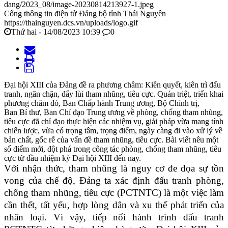
dang/2023_08/image-20230814213927-1.jpeg
Cổng thông tin điện tử Đảng bộ tỉnh Thái Nguyên
https://thainguyen.dcs.vn/uploads/logo.gif
Thứ hai - 14/08/2023 10:39
0
Đại hội XIII của Đảng đề ra phương châm: Kiên quyết, kiên trì đấu
tranh, ngăn chặn, đẩy lùi tham nhũng, tiêu cực. Quán triệt, triển khai
phương châm đó, Ban Chấp hành Trung ương, Bộ Chính trị,
Ban Bí thư, Ban Chỉ đạo Trung ương về phòng, chống tham nhũng,
tiêu cực đã chỉ đạo thực hiện các nhiệm vụ, giải pháp vừa mang tính
chiến lược, vừa có trọng tâm, trọng điểm, ngày càng đi vào xử lý về
bản chất, gốc rễ của vấn đề tham nhũng, tiêu cực. Bài viết nêu một
số điểm mới, đột phá trong công tác phòng, chống tham nhũng, tiêu
cực từ đầu nhiệm kỳ Đại hội XIII đến nay.
Với nhận thức, tham nhũng là nguy cơ đe dọa sự tồn
vong của chế độ, Đảng ta xác định đấu tranh phòng,
chống tham nhũng, tiêu cực (PCTNTC) là một việc làm
cần thết, tất yếu, hợp lòng dân và xu thế phát triển của
nhân loại. Vì vậy, tiếp nối hành trình đấu tranh