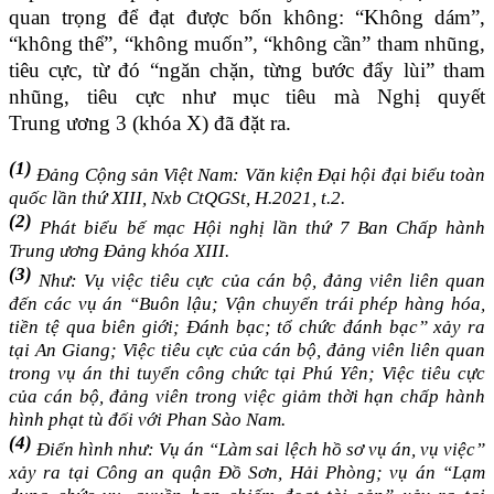
quan trọng để đạt được bốn không: “Không dám”,
“không thể”, “không muốn”, “không cần” tham nhũng,
tiêu cực, từ đó “ngăn chặn, từng bước đẩy lùi” tham
nhũng, tiêu cực như mục tiêu mà Nghị quyết
Trung ương 3 (khóa X) đã đặt ra.
(1)
Đảng Cộng sản Việt Nam: Văn kiện Đại hội đại biểu toàn
quốc lần thứ XIII, Nxb CtQGSt, H.2021, t.2.
(2)
Phát biểu bế mạc Hội nghị lần thứ 7 Ban Chấp hành
Trung ương Đảng khóa XIII.
(3)
Như: Vụ việc tiêu cực của cán bộ, đảng viên liên quan
đến các vụ án “Buôn lậu; Vận chuyển trái phép hàng hóa,
tiền tệ qua biên giới; Đánh bạc; tổ chức đánh bạc” xảy ra
tại An Giang; Việc tiêu cực của cán bộ, đảng viên liên quan
trong vụ án thi tuyển công chức tại Phú Yên; Việc tiêu cực
của cán bộ, đảng viên trong việc giảm thời hạn chấp hành
hình phạt tù đối với Phan Sào Nam.
(4)
Điển hình như: Vụ án “Làm sai lệch hồ sơ vụ án, vụ việc”
xảy ra tại Công an quận Đồ Sơn, Hải Phòng; vụ án “Lạm