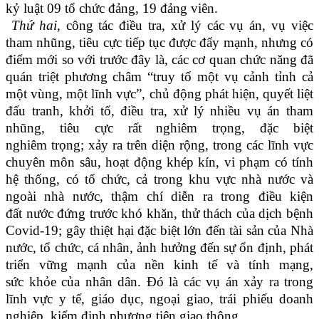
kỷ luật 09 tổ chức đảng, 19 đảng viên.
Thứ hai,
công tác điều tra, xử lý các vụ án, vụ việc
tham nhũng, tiêu cực tiếp tục được đẩy mạnh, nhưng có
điểm mới so với trước đây là, các cơ quan chức năng đã
quán triệt phương châm “truy tố một vụ cảnh tỉnh cả
một vùng, một lĩnh vực”, chủ động phát hiện, quyết liệt
đấu tranh, khởi tố, điều tra, xử lý nhiều vụ án tham
nhũng, tiêu cực rất nghiêm trọng, đặc biệt
nghiêm trọng; xảy ra trên diện rộng, trong các lĩnh vực
chuyên môn sâu, hoạt động khép kín, vi phạm có tính
hệ thống, có tổ chức, cả trong khu vực nhà nước và
ngoài nhà nước, thậm chí diễn ra trong điều kiện
đất nước đứng trước khó khăn, thử thách của dịch bệnh
Covid-19; gây thiệt hại đặc biệt lớn đến tài sản của Nhà
nước, tổ chức, cá nhân, ảnh hưởng đến sự ổn định, phát
triển vững mạnh của nền kinh tế và tính mạng,
sức khỏe của nhân dân. Đó là các vụ án xảy ra trong
lĩnh vực y tế, giáo dục, ngoại giao, trái phiếu doanh
nghiệp, kiểm định phương tiện giao thông…