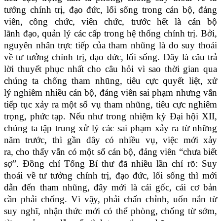
tưởng chính trị, đạo đức, lối sống trong cán bộ, đảng
viên, công chức, viên chức, trước hết là cán bộ
lãnh đạo, quản lý các cấp trong hệ thống chính trị. Bởi,
nguyên nhân trực tiếp của tham nhũng là do suy thoái
về tư tưởng chính trị, đạo đức, lối sống. Đây là câu trả
lời thuyết phục nhất cho câu hỏi vì sao thời gian qua
chúng ta chống tham nhũng, tiêu cực quyết liệt, xử
lý nghiêm nhiều cán bộ, đảng viên sai phạm nhưng vẫn
tiếp tục xảy ra một số vụ tham nhũng, tiêu cực nghiêm
trọng, phức tạp. Nếu như trong nhiệm kỳ Đại hội XII,
chúng ta tập trung xử lý các sai phạm xảy ra từ những
năm trước, thì gần đây có nhiều vụ, việc mới xảy
ra, cho thấy vẫn có một số cán bộ, đảng viên “chưa biết
sợ”. Đồng chí Tổng Bí thư đã nhiều lần chỉ rõ: Suy
thoái về tư tưởng chính trị, đạo đức, lối sống thì mới
dẫn đến tham nhũng, đây mới là cái gốc, cái cơ bản
cần phải chống. Vì vậy, phải chấn chỉnh, uốn nắn từ
suy nghĩ, nhận thức mới có thể phòng, chống từ sớm,