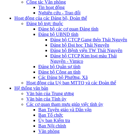
Công tác Văn phòng
Tin hoạt động
Nghiên cứu - Trao đổi
Hoạt động của các Đảng bộ, Đoàn thể
Đảng bộ trực thuộc
Đảng bộ các cơ quan Đảng tỉnh
Đảng bộ UBND tỉnh
Đảng bộ CTCP Gang thép Thái Nguyên
Đảng bộ Đại học Thái Nguyên
Đảng bộ Bệnh viện TW Thái Nguyên
Đảng bộ CTCP Kim loại màu Thái
Nguyên - Vimico
Đảng bộ Quân sự tỉnh
Đảng bộ Công an tỉnh
Các Đảng bộ Phường, Xã
Hoạt động của Uỷ ban MTTQ và các Đoàn thể
Hệ thống văn bản
Văn bản của Trung ương
Văn bản của Tỉnh ủy
Các cơ quan tham mưu giúp việc tỉnh ủy
Ban Tuyên giáo và Dân vận
Ban Tổ chức
Ủy ban Kiểm tra
Ban Nội chính
Văn phòng