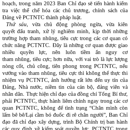
hoạch, trong năm 2023 Ban Chỉ đạo sẽ tiến hành kiểm
tra việc thể chế hóa các chủ trương, chính sách của
Đảng về PCTNTC thành pháp luật.
Thứ sáu,
vừa chủ động phòng ngừa, vừa kiên
quyết đấu tranh, xử lý nghiêm minh, kịp thời những
trường hợp tham nhũng, tiêu cực trong các cơ quan có
chức năng PCTNTC. Đây là những cơ quan được giao
nhiều quyền lực, nên luôn tiềm ẩn nguy cơ
tham nhũng, tiêu cực; hơn nữa, với vai trò là lực lượng
nòng cốt, chủ công, tiên phong trong PCTNTC, nếu
vướng vào tham nhũng, tiêu cực thì không thể thực thi
nhiệm vụ PCTNTC, ảnh hưởng rất lớn đến uy tín của
Đảng, Nhà nước, niềm tin của cán bộ, đảng viên và
nhân dân. Thực hiện chỉ đạo của đồng chí Tổng Bí thư,
phải PCTNTC, thực hành liêm chính ngay trong các cơ
quan PCTNTC, không để tình trạng “Chân mình còn
lấm bê bê/Lại cầm bó đuốc đi rê chân người”, Ban Chỉ
đạo đã chỉ đạo xây dựng, trình Bộ Chính trị ban hành
các quy định về kiểm soát quyền lực, PCTNTC trong