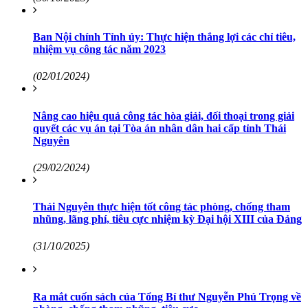
Ban Nội chính Tỉnh ủy: Thực hiện thắng lợi các chỉ tiêu,
nhiệm vụ công tác năm 2023
(02/01/2024)
Nâng cao hiệu quả công tác hòa giải, đối thoại trong giải
quyết các vụ án tại Tòa án nhân dân hai cấp tỉnh Thái
Nguyên
(29/02/2024)
Thái Nguyên thực hiện tốt công tác phòng, chống tham
nhũng, lãng phí, tiêu cực nhiệm kỳ Đại hội XIII của Đảng
(31/10/2025)
Ra mắt cuốn sách của Tổng Bí thư Nguyễn Phú Trọng về