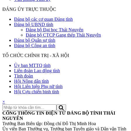
ĐẢNG ỦY TRỰC THUỘC
Đảng bộ các cơ quan Đảng tỉnh
Đảng bộ UBND tỉnh
Đảng bộ Đại học Thái Nguyên
Đảng bộ CTCP Gang thép Thái Nguyên
Đảng bộ Quân sự tỉnh
Đảng bộ Công an tỉnh
TỔ CHỨC CHÍNH TRỊ - XÃ HỘI
Ủy ban MTTQ tỉnh
Liên đoàn Lao động tỉnh
Tỉnh đoàn
Hội Nông dân tỉnh
Hội Liên hiệp Phụ nữ tỉnh
Hội Cựu chiến binh tỉnh
×
CỔNG THÔNG TIN ĐIỆN TỬ ĐẢNG BỘ TỈNH THÁI
NGUYÊN
Trưởng Ban Biên tập: Đồng chí Đỗ Thị Minh Hoa
Ủy viên Ban Thường vụ, Trưởng ban Tuyên giáo và Dân vận Tỉnh