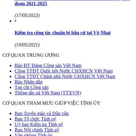
đoạn 2021-2025
(17/05/2022)
Kiểm tra công tác chuẩn bị bầu cử tại Võ Nhai
(19/05/2021)
CƠ QUAN TRUNG ƯƠNG
Báo ĐT Đảng Cộng sản Việt Nam
Cổng TTĐT Quốc hội Nước CHXHCN Việt Nam
Cổng TTĐT Chính phủ Nước CHXHCN Việt Nam
Báo Nhân dân
Tạp chí Cộng sản
Thông tấn xã Việt Nam (TTXVN)
CƠ QUAN THAM MƯU GIÚP VIỆC TỈNH ỦY
Ban Tuyên giáo và Dân vận
Ban Tổ chức Tỉnh uỷ
Uỷ ban Kiểm tra Tỉnh uỷ
Ban Nội chính Tỉnh uỷ
Văn phòng Tỉnh ủy