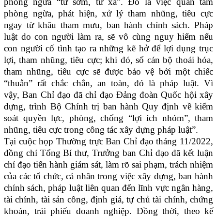
phòng ngừa “từ sớm, từ xa”. Đó là việc quan tâm
phòng ngừa, phát hiện, xử lý tham nhũng, tiêu cực
ngay từ khâu tham mưu, ban hành chính sách. Pháp
luật do con người làm ra, sẽ vô cùng nguy hiểm nếu
con người cố tình tạo ra những kẽ hở để lợi dụng trục
lợi, tham nhũng, tiêu cực; khi đó, số cán bộ thoái hóa,
tham nhũng, tiêu cực sẽ được bảo vệ bởi một chiếc
“thuẫn” rất chắc chắn, an toàn, đó là pháp luật. Vì
vậy, Ban Chỉ đạo đã chỉ đạo Đảng đoàn Quốc hội xây
dựng, trình Bộ Chính trị ban hành Quy định về kiểm
soát quyền lực, phòng, chống “lợi ích nhóm”, tham
nhũng, tiêu cực trong công tác xây dựng pháp luật”.
Tại cuộc họp Thường trực Ban Chỉ đạo tháng 11/2022,
đồng chí Tổng Bí thư, Trưởng ban Chỉ đạo đã kết luận
chỉ đạo tiến hành giám sát, làm rõ sai phạm, trách nhiệm
của các tổ chức, cá nhân trong việc xây dựng, ban hành
chính sách, pháp luật liên quan đến lĩnh vực ngân hàng,
tài chính, tài sản công, định giá, tự chủ tài chính, chứng
khoán, trái phiếu doanh nghiệp. Đồng thời, theo kế