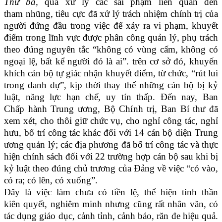
Thứ ba,
qua xử lý các sai phạm liên quan đến
tham nhũng, tiêu cực đã xử lý trách nhiệm chính trị của
người đứng đầu trong việc để xảy ra vi phạm, khuyết
điểm trong lĩnh vực được phân công quản lý, phụ trách
theo đúng nguyên tắc “không có vùng cấm, không có
ngoại lệ, bất kể người đó là ai”. trên cơ sở đó, khuyến
khích cán bộ tự giác nhận khuyết điểm, từ chức, “rút lui
trong danh dự”, kịp thời thay thế những cán bộ bị kỷ
luật, năng lực hạn chế, uy tín thấp. Đến nay, Ban
Chấp hành Trung ương, Bộ Chính trị, Ban Bí thư đã
xem xét, cho thôi giữ chức vụ, cho nghỉ công tác, nghỉ
hưu, bố trí công tác khác đối với 14 cán bộ diện Trung
ương quản lý; các địa phương đã bố trí công tác và thực
hiện chính sách đối với 22 trường hợp cán bộ sau khi bị
kỷ luật theo đúng chủ trương của Đảng về việc “có vào,
có ra; có lên, có xuống”.
Đây là việc làm chưa có tiền lệ, thể hiện tinh thần
kiên quyết, nghiêm minh nhưng cũng rất nhân văn, có
tác dụng giáo dục, cảnh tỉnh, cảnh báo, răn đe hiệu quả.