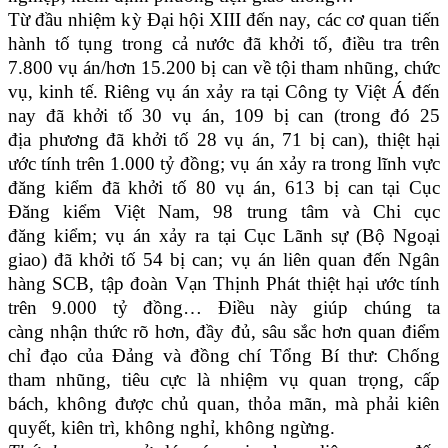
Từ đầu nhiệm kỳ Đại hội XIII đến nay, các cơ quan tiến
hành tố tụng trong cả nước đã khởi tố, điều tra trên
7.800 vụ án/hơn 15.200 bị can về tội tham nhũng, chức
vụ, kinh tế. Riêng vụ án xảy ra tại Công ty Việt Á đến
nay đã khởi tố 30 vụ án, 109 bị can (trong đó 25
địa phương đã khởi tố 28 vụ án, 71 bị can), thiệt hại
ước tính trên 1.000 tỷ đồng; vụ án xảy ra trong lĩnh vực
đăng kiểm đã khởi tố 80 vụ án, 613 bị can tại Cục
Đăng kiểm Việt Nam, 98 trung tâm và Chi cục
đăng kiểm; vụ án xảy ra tại Cục Lãnh sự (Bộ Ngoại
giao) đã khởi tố 54 bị can; vụ án liên quan đến Ngân
hàng SCB, tập đoàn Vạn Thịnh Phát thiệt hại ước tính
trên 9.000 tỷ đồng… Điều này giúp chúng ta
càng nhận thức rõ hơn, đầy đủ, sâu sắc hơn quan điểm
chỉ đạo của Đảng và đồng chí Tổng Bí thư: Chống
tham nhũng, tiêu cực là nhiệm vụ quan trọng, cấp
bách, không được chủ quan, thỏa mãn, mà phải kiên
quyết, kiên trì, không nghỉ, không ngừng.