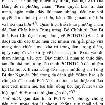
PCTNTC từ những nhiệm kỳ trước, Đại hội XIII của
Đảng đề ra phương châm: “Kiên quyết, kiên trì đấu
tranh, ngăn chặn, đẩy lùi tham nhũng, tiêu cực với
quyết tâm chính trị cao hơn, hành động mạnh mẽ
hơn
(1)
và hiệu quả hơn”
. Quán
triệt, triển khai phương châm
đó, Ban Chấp hành Trung ương, Bộ Chính trị, Ban Bí
thư, Ban Chỉ đạo Trung ương về PCTNTC (Ban Chỉ
đạo) đã chỉ đạo thực hiện các nhiệm vụ, giải pháp vừa
mang tính chiến lược, vừa có trọng tâm, trọng điểm,
ngày càng đi vào xử lý về bản
chất, gốc rễ của vấn đề
tham nhũng, tiêu cực. Đây chính là
nhân tố thúc đẩy,
tạo đột phá mới trong đấu tranh PCTNTC từ đầu nhiệm
kỳ Đại hội XIII của Đảng đến nay, như đồng chí Tổng
Bí thư Nguyễn Phú trọng đã đánh giá: “Chưa bao giờ
công tác đấu tranh PCTNTC ở nước ta lại được chỉ đạo
một cách mạnh mẽ, bài bản, đồng bộ, quyết liệt và có
(2)
hiệu quả rõ
rệt như thời gian gần đây”
.
Thứ nhất,
gắn đấu tranh PCTN với phòng, chống
tiêu cực, trọng tâm là phòng, chống suy thoái về tư