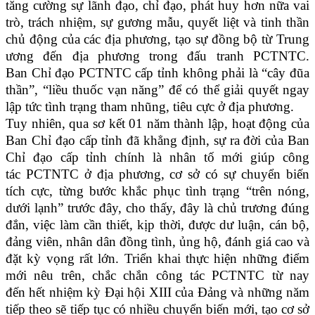
tăng cường sự lãnh đạo, chỉ đạo, phát huy hơn nữa vai
trò, trách nhiệm, sự gương mẫu, quyết liệt và tinh thần
chủ động của các địa phương, tạo sự đồng bộ từ Trung
ương đến địa phương trong đấu tranh PCTNTC.
Ban Chỉ đạo PCTNTC cấp tỉnh không phải là “cây đũa
thần”, “liều thuốc vạn năng” để có thể giải quyết ngay
lập tức tình trạng tham nhũng, tiêu cực ở địa phương.
Tuy nhiên, qua sơ kết 01 năm thành lập, hoạt động của
Ban Chỉ đạo cấp tỉnh đã khẳng định, sự ra đời của Ban
Chỉ đạo cấp tỉnh chính là nhân tố mới giúp công
tác PCTNTC ở địa phương, cơ sở có sự chuyển biến
tích cực, từng bước khắc phục tình trạng “trên nóng,
dưới lạnh” trước đây, cho thấy, đây là chủ trương đúng
đắn, việc làm cần thiết, kịp thời, được dư luận, cán bộ,
đảng viên, nhân dân đồng tình, ủng hộ, đánh giá cao và
đặt kỳ vọng rất lớn. Triển khai thực hiện những điểm
mới nêu trên, chắc chắn công tác PCTNTC từ nay
đến hết nhiệm kỳ Đại hội XIII của Đảng và những năm
tiếp theo sẽ tiếp tục có nhiều chuyển biến mới, tạo cơ sở