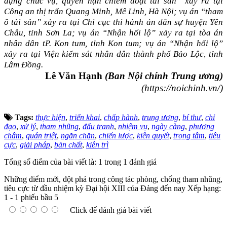
dụng chức vụ, quyền hạn chiếm đoạt tài sản” xảy ra tại
Công an thị trấn Quang Minh, Mê Linh, Hà Nội; vụ án “tham
ô tài sản” xảy ra tại Chi cục thi hành án dân sự huyện Yên
Châu, tỉnh Sơn La; vụ án “Nhận hối lộ” xảy ra tại tòa án
nhân dân tP. Kon tum, tỉnh Kon tum; vụ án “Nhận hối lộ”
xảy ra tại Viện kiểm sát nhân dân thành phố Bảo Lộc, tỉnh
Lâm Đồng.
Lê Văn Hạnh
(Ban Nội chính Trung ương)
(https://noichinh.vn/)
Tags:
thực hiện
,
triển khai
,
chấp hành
,
trung ương
,
bí thư
,
chỉ
đạo
,
xử lý
,
tham nhũng
,
đấu tranh
,
nhiệm vụ
,
ngày càng
,
phương
châm
,
quán triệt
,
ngăn chặn
,
chiến lược
,
kiên quyết
,
trọng tâm
,
tiêu
cực
,
giải pháp
,
bản chất
,
kiên trì
Tổng số điểm của bài viết là: 1 trong 1 đánh giá
Những điểm mới, đột phá trong công tác phòng, chống tham nhũng,
tiêu cực từ đầu nhiệm kỳ Đại hội XIII của Đảng đến nay
Xếp hạng:
1
-
1
phiếu bầu
5
Click để đánh giá bài viết