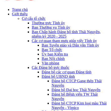
Trang chủ
Giới thiệu
Cơ cấu tổ chức
Thường trực Tỉnh ủy
Ban Thường vụ Tỉnh ủy
Ban Chấp hành Đảng bộ tỉnh Thái Nguyên,
nhiệm kỳ 2020 - 2025
Các cơ quan tham mưu giúp việc Tỉnh ủy
Ban Tuyên giáo và Dân vận Tỉnh ủy
Ban Tổ chức
Ủy ban Kiểm tra
Ban Nội chính
Văn phòng
Các Đảng bộ trực thuộc
Đảng bộ các cơ quan Đảng tỉnh
Đảng bộ UBND tỉnh
Đảng bộ CTCP Gang thép Thái
Nguyên
Đảng bộ Đại học Thái Nguyên
Đảng bộ Bệnh viện TW Thái
Nguyên
Đảng bộ CTCP Kim loại màu Thái
Nguyên - Vimico