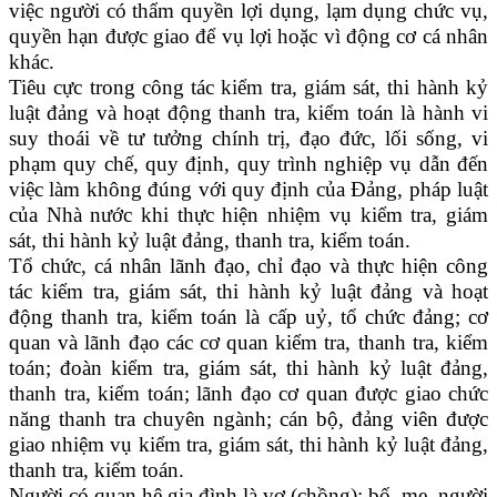
việc người có thẩm quyền lợi dụng, lạm dụng chức vụ,
quyền hạn được giao để vụ lợi hoặc vì động cơ cá nhân
khác.
Tiêu cực trong công tác kiểm tra, giám sát, thi hành kỷ
luật đảng và hoạt động thanh tra, kiểm toán là hành vi
suy thoái về tư tưởng chính trị, đạo đức, lối sống, vi
phạm quy chế, quy định, quy trình nghiệp vụ dẫn đến
việc làm không đúng với quy định của Đảng, pháp luật
của Nhà nước khi thực hiện nhiệm vụ kiểm tra, giám
sát, thi hành kỷ luật đảng, thanh tra, kiểm toán.
Tổ chức, cá nhân lãnh đạo, chỉ đạo và thực hiện công
tác kiểm tra, giám sát, thi hành kỷ luật đảng và hoạt
động thanh tra, kiểm toán là cấp uỷ, tổ chức đảng; cơ
quan và lãnh đạo các cơ quan kiểm tra, thanh tra, kiểm
toán; đoàn kiểm tra, giám sát, thi hành kỷ luật đảng,
thanh tra, kiểm toán; lãnh đạo cơ quan được giao chức
năng thanh tra chuyên ngành; cán bộ, đảng viên được
giao nhiệm vụ kiểm tra, giám sát, thi hành kỷ luật đảng,
thanh tra, kiểm toán.
Người có quan hệ gia đình là vợ (chồng); bố, mẹ, người