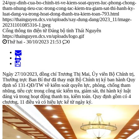
24/quy-dinh-cua-bo-chinh-tri-ve-kiem-soat-quyen-luc-phong-chong-
tham-nhung-tieu-cuc-trong-cong-tac-kiem-tra-giam-sat-thi-hanh-ky-
luat-dang-va-trong-hoat-dong-thanh-tra-kiem-toan-793.html
https://thainguyen.dcs.vn/uploads/xay-dung-dang/2023_11/image-
20231101085316-1.jpeg
Cổng thông tin điện tử Đảng bộ tỉnh Thái Nguyên
https://thainguyen.dcs.vn/uploads/logo.gif
Thứ hai - 30/10/2023 21:53
0
Ngày 27/10/2023, đồng chí Trương Thị Mai, Ủy viên Bộ Chính trị,
Thường trực Ban Bí thư đã thay mặt Bộ Chính trị ký ban hành Quy
định số 131-QĐ/TW về kiểm soát quyền lực, phòng, chống tham
nhũng, tiêu cực trong công tác kiểm tra, giám sát, thi hành kỷ luật
đảng và trong hoạt động thanh tra, kiểm toán. Quy định gồm có 4
chương, 11 điều và có hiệu lực kể từ ngày ký.