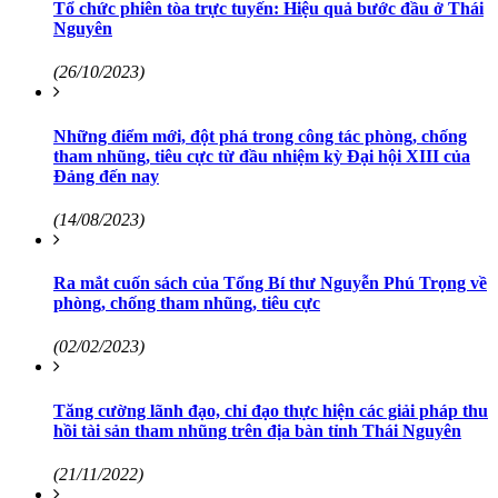
Tổ chức phiên tòa trực tuyến: Hiệu quả bước đầu ở Thái
Nguyên
(26/10/2023)
Những điểm mới, đột phá trong công tác phòng, chống
tham nhũng, tiêu cực từ đầu nhiệm kỳ Đại hội XIII của
Đảng đến nay
(14/08/2023)
Ra mắt cuốn sách của Tổng Bí thư Nguyễn Phú Trọng về
phòng, chống tham nhũng, tiêu cực
(02/02/2023)
Tăng cường lãnh đạo, chỉ đạo thực hiện các giải pháp thu
hồi tài sản tham nhũng trên địa bàn tỉnh Thái Nguyên
(21/11/2022)