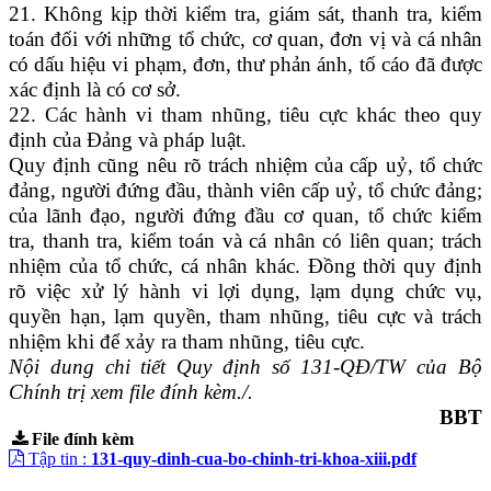
21. Không kịp thời kiểm tra, giám sát, thanh tra, kiểm
toán đối với những tổ chức, cơ quan, đơn vị và cá nhân
có dấu hiệu vi phạm, đơn, thư phản ánh, tố cáo đã được
xác định là có cơ sở.
22. Các hành vi tham nhũng, tiêu cực khác theo quy
định của Đảng và pháp luật.
Quy định cũng nêu rõ trách nhiệm của cấp uỷ, tổ chức
đảng, người đứng đầu, thành viên cấp uỷ, tổ chức đảng;
của lãnh đạo, người đứng đầu cơ quan, tổ chức kiểm
tra, thanh tra, kiểm toán và cá nhân có liên quan; trách
nhiệm của tổ chức, cá nhân khác. Đồng thời quy định
rõ việc xử lý hành vi lợi dụng, lạm dụng chức vụ,
quyền hạn, lạm quyền, tham nhũng, tiêu cực và trách
nhiệm khi để xảy ra tham nhũng, tiêu cực.
Nội dung chi tiết Quy định số 131-QĐ/TW của Bộ
Chính trị xem file đính kèm./.
BBT
File đính kèm
Tập tin :
131-quy-dinh-cua-bo-chinh-tri-khoa-xiii.pdf