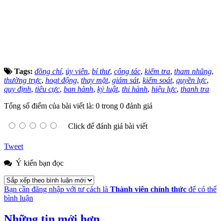
Tags:
đồng chí
,
ủy viên
,
bí thư
,
công tác
,
kiểm tra
,
tham nhũng
,
thường trực
,
hoạt động
,
thay mặt
,
giám sát
,
kiểm soát
,
quyền lực
,
quy định
,
tiêu cực
,
ban hành
,
kỷ luật
,
thi hành
,
hiệu lực
,
thanh tra
Tổng số điểm của bài viết là: 0 trong 0 đánh giá
Click để đánh giá bài viết
Tweet
Ý kiến bạn đọc
Bạn cần đăng nhập với tư cách là
Thành viên chính thức
để có thể
bình luận
Những tin mới hơn