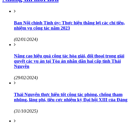
Ban Nội chính Tỉnh ủy: Thực hiện thắng lợi các chỉ tiêu,
nhiệm vụ công tác năm 2023
(02/01/2024)
Nâng cao hiệu quả công tác hòa giải, đối thoại trong giải
quyết các vụ án tại Tòa án nhân dân hai cấp tỉnh Thái
Nguyên
(29/02/2024)
Thái Nguyên thực hiện tốt công tác phòng, chống tham
nhũng, lãng phí, tiêu cực nhiệm kỳ Đại hội XIII của Đảng
(31/10/2025)