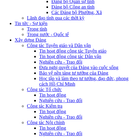
Đảng bộ Quân sự tỉnh
Đảng bộ Công an tỉnh
Các Đảng bộ Phường, Xã
Lãnh đạo tỉnh qua các thời kỳ
Tin tức - Sự kiện
Trong tỉnh
Trong nước - Quốc tế
Xây dựng Đảng
Công tác Tuyên giáo và Dân vận
Tin hoạt động công tác Tuyên giáo
Tin hoạt động công tác Dân vận
Nghiên cứu - Trao đổi
Đưa nghị quyết của Đảng vào cuộc sống
Bảo vệ nền tảng tư tưởng của Đảng
Học tập và làm theo tư tưởng, đạo đức, phong
cách Hồ Chí Minh
Công tác Tổ chức
Tin hoạt động
Nghiên cứu - Trao đổi
Công tác Kiểm tra
Tin hoạt động
Nghiên cứu - Trao đổi
Công tác Nội chính
Tin hoạt động
Nghiên cứu - Trao đổi