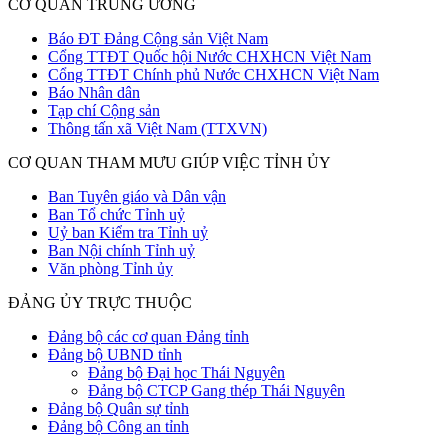
CƠ QUAN TRUNG ƯƠNG
Báo ĐT Đảng Cộng sản Việt Nam
Cổng TTĐT Quốc hội Nước CHXHCN Việt Nam
Cổng TTĐT Chính phủ Nước CHXHCN Việt Nam
Báo Nhân dân
Tạp chí Cộng sản
Thông tấn xã Việt Nam (TTXVN)
CƠ QUAN THAM MƯU GIÚP VIỆC TỈNH ỦY
Ban Tuyên giáo và Dân vận
Ban Tổ chức Tỉnh uỷ
Uỷ ban Kiểm tra Tỉnh uỷ
Ban Nội chính Tỉnh uỷ
Văn phòng Tỉnh ủy
ĐẢNG ỦY TRỰC THUỘC
Đảng bộ các cơ quan Đảng tỉnh
Đảng bộ UBND tỉnh
Đảng bộ Đại học Thái Nguyên
Đảng bộ CTCP Gang thép Thái Nguyên
Đảng bộ Quân sự tỉnh
Đảng bộ Công an tỉnh