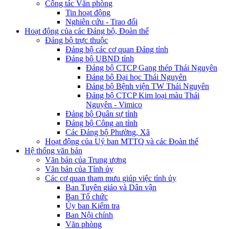
Công tác Văn phòng
Tin hoạt động
Nghiên cứu - Trao đổi
Hoạt động của các Đảng bộ, Đoàn thể
Đảng bộ trực thuộc
Đảng bộ các cơ quan Đảng tỉnh
Đảng bộ UBND tỉnh
Đảng bộ CTCP Gang thép Thái Nguyên
Đảng bộ Đại học Thái Nguyên
Đảng bộ Bệnh viện TW Thái Nguyên
Đảng bộ CTCP Kim loại màu Thái
Nguyên - Vimico
Đảng bộ Quân sự tỉnh
Đảng bộ Công an tỉnh
Các Đảng bộ Phường, Xã
Hoạt động của Uỷ ban MTTQ và các Đoàn thể
Hệ thống văn bản
Văn bản của Trung ương
Văn bản của Tỉnh ủy
Các cơ quan tham mưu giúp việc tỉnh ủy
Ban Tuyên giáo và Dân vận
Ban Tổ chức
Ủy ban Kiểm tra
Ban Nội chính
Văn phòng