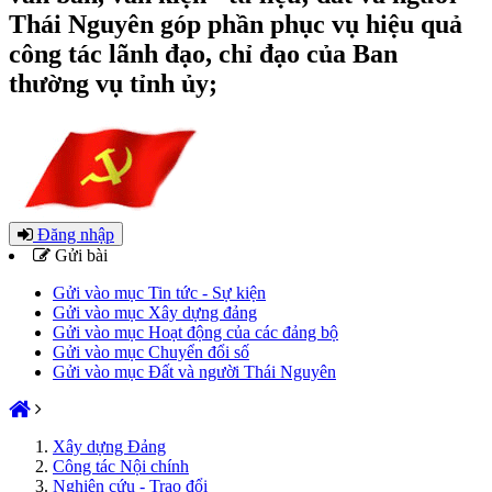
Thái Nguyên góp phần phục vụ hiệu quả
công tác lãnh đạo, chỉ đạo của Ban
thường vụ tỉnh ủy;
Đăng nhập
Gửi bài
Gửi vào mục Tin tức - Sự kiện
Gửi vào mục Xây dựng đảng
Gửi vào mục Hoạt động của các đảng bộ
Gửi vào mục Chuyển đổi số
Gửi vào mục Đất và người Thái Nguyên
Xây dựng Đảng
Công tác Nội chính
Nghiên cứu - Trao đổi