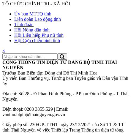
TỔ CHỨC CHÍNH TRỊ - XÃ HỘI
Ủy ban MTTQ tỉnh
Liên đoàn Lao động tỉnh
Tỉnh đoàn
Hội Nông dân tỉnh
Hội Liên hiệp Phụ nữ tỉnh
Hội Cựu chiến binh tỉnh
×
CỔNG THÔNG TIN ĐIỆN TỬ ĐẢNG BỘ TỈNH THÁI
NGUYÊN
Trưởng Ban Biên tập: Đồng chí Đỗ Thị Minh Hoa
Ủy viên Ban Thường vụ, Trưởng ban Tuyên giáo và Dân vận Tỉnh
ủy
Địa chỉ: Số 28 - Đ.Phan Đình Phùng - P.Phan Đình Phùng - T.Thái
Nguyên
Điện thoại: 0208 3855.529 | Email:
vanthu.btgtu@thainguyen.gov.vn
Giấy phép số: 230/GP-TTĐT ngày 23/12/2021 của Sở TT & TT
tỉnh Thái Nguyên về việc Thiết lập Trang Thông tin điện tử tổng