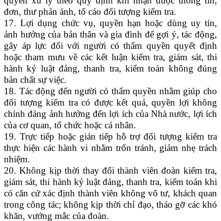
quyền xử lý theo quy định khi nhận được thông tin,
đơn, thư phản ánh, tố cáo đối tượng kiểm tra.
17. Lợi dụng chức vụ, quyền hạn hoặc dùng uy tín,
ảnh hưởng của bản thân và gia đình để gợi ý, tác động,
gây áp lực đối với người có thẩm quyền quyết định
hoặc tham mưu về các kết luận kiểm tra, giám sát, thi
hành kỷ luật đảng, thanh tra, kiểm toán không đúng
bản chất sự việc.
18. Tác động đến người có thẩm quyền nhằm giúp cho
đối tượng kiểm tra có được kết quả, quyền lợi không
chính đáng ảnh hưởng đến lợi ích của Nhà nước, lợi ích
của cơ quan, tổ chức hoặc cá nhân.
19. Trực tiếp hoặc gián tiếp hỗ trợ đối tượng kiểm tra
thực hiện các hành vi nhằm trốn tránh, giảm nhẹ trách
nhiệm.
20. Không kịp thời thay đổi thành viên đoàn kiểm tra,
giám sát, thi hành kỷ luật đảng, thanh tra, kiểm toán khi
có căn cứ xác định thành viên không vô tư, khách quan
trong công tác; không kịp thời chỉ đạo, tháo gỡ các khó
khăn, vướng mắc của đoàn.