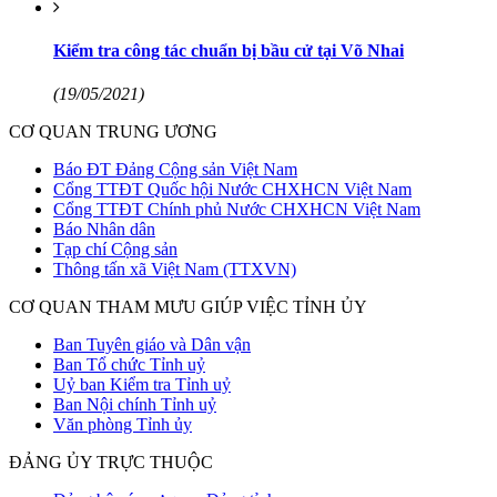
Kiểm tra công tác chuẩn bị bầu cử tại Võ Nhai
(19/05/2021)
CƠ QUAN TRUNG ƯƠNG
Báo ĐT Đảng Cộng sản Việt Nam
Cổng TTĐT Quốc hội Nước CHXHCN Việt Nam
Cổng TTĐT Chính phủ Nước CHXHCN Việt Nam
Báo Nhân dân
Tạp chí Cộng sản
Thông tấn xã Việt Nam (TTXVN)
CƠ QUAN THAM MƯU GIÚP VIỆC TỈNH ỦY
Ban Tuyên giáo và Dân vận
Ban Tổ chức Tỉnh uỷ
Uỷ ban Kiểm tra Tỉnh uỷ
Ban Nội chính Tỉnh uỷ
Văn phòng Tỉnh ủy
ĐẢNG ỦY TRỰC THUỘC