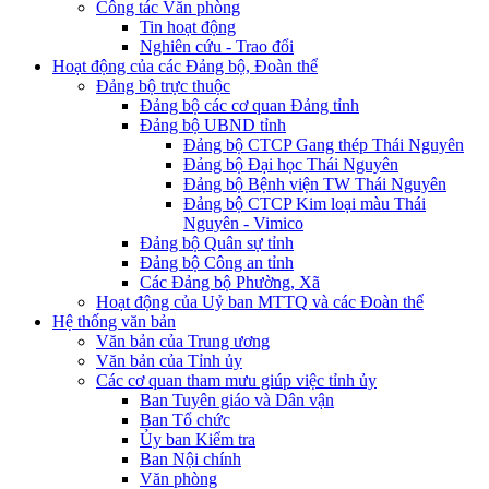
Công tác Văn phòng
Tin hoạt động
Nghiên cứu - Trao đổi
Hoạt động của các Đảng bộ, Đoàn thể
Đảng bộ trực thuộc
Đảng bộ các cơ quan Đảng tỉnh
Đảng bộ UBND tỉnh
Đảng bộ CTCP Gang thép Thái Nguyên
Đảng bộ Đại học Thái Nguyên
Đảng bộ Bệnh viện TW Thái Nguyên
Đảng bộ CTCP Kim loại màu Thái
Nguyên - Vimico
Đảng bộ Quân sự tỉnh
Đảng bộ Công an tỉnh
Các Đảng bộ Phường, Xã
Hoạt động của Uỷ ban MTTQ và các Đoàn thể
Hệ thống văn bản
Văn bản của Trung ương
Văn bản của Tỉnh ủy
Các cơ quan tham mưu giúp việc tỉnh ủy
Ban Tuyên giáo và Dân vận
Ban Tổ chức
Ủy ban Kiểm tra
Ban Nội chính
Văn phòng