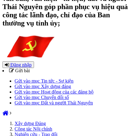
Thái Nguyên góp phần phục vụ hiệu quả
công tác lãnh đạo, chỉ đạo của Ban
thường vụ tỉnh ủy;
Đăng nhập
Gửi bài
Gửi vào mục Tin tức - Sự kiện
Gửi vào mục Xây dựng đảng
Gửi vào mục Hoạt động của các đảng bộ
Gửi vào mục Chuyển đổi số
Gửi vào mục Đất và người Thái Nguyên
Xây dựng Đảng
Công tác Nội chính
Nghiên cứu - Trao đổi