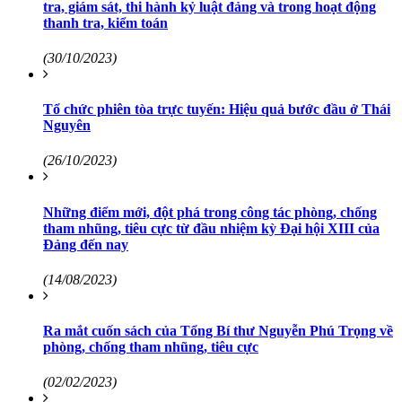
tra, giám sát, thi hành kỷ luật đảng và trong hoạt động
thanh tra, kiểm toán
(30/10/2023)
Tổ chức phiên tòa trực tuyến: Hiệu quả bước đầu ở Thái
Nguyên
(26/10/2023)
Những điểm mới, đột phá trong công tác phòng, chống
tham nhũng, tiêu cực từ đầu nhiệm kỳ Đại hội XIII của
Đảng đến nay
(14/08/2023)
Ra mắt cuốn sách của Tổng Bí thư Nguyễn Phú Trọng về
phòng, chống tham nhũng, tiêu cực
(02/02/2023)