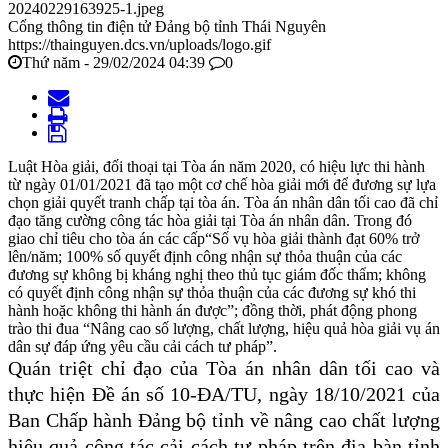
20240229163925-1.jpeg
Cổng thông tin điện tử Đảng bộ tỉnh Thái Nguyên
https://thainguyen.dcs.vn/uploads/logo.gif
Thứ năm - 29/02/2024 04:39
0
Luật Hòa giải, đối thoại tại Tòa án năm 2020, có hiệu lực thi hành
từ ngày 01/01/2021 đã tạo một cơ chế hòa giải mới để đương sự lựa
chọn giải quyết tranh chấp tại tòa án. Tòa án nhân dân tối cao đã chỉ
đạo tăng cường công tác hòa giải tại Tòa án nhân dân. Trong đó
giao chỉ tiêu cho tòa án các cấp“Số vụ hòa giải thành đạt 60% trở
lên/năm; 100% số quyết định công nhận sự thỏa thuận của các
đương sự không bị kháng nghị theo thủ tục giám đốc thẩm; không
có quyết định công nhận sự thỏa thuận của các đương sự khó thi
hành hoặc không thi hành án được”; đồng thời, phát động phong
trào thi đua “Nâng cao số lượng, chất lượng, hiệu quả hòa giải vụ án
dân sự đáp ứng yêu cầu cải cách tư pháp”.
Quán triệt chỉ đạo của Tòa án nhân dân tối cao và
thực hiện Đề án số 10-ĐA/TU, ngày 18/10/2021 của
Ban Chấp hành Đảng bộ tỉnh về nâng cao chất lượng
hiệu quả công tác cải cách tư pháp trên địa bàn tỉnh