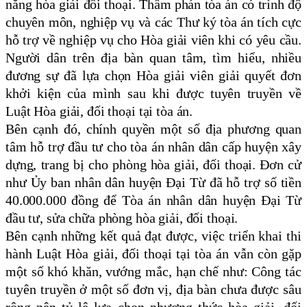
năng hòa giải đối thoại. Thẩm phán tòa án có trình độ
chuyên môn, nghiệp vụ và các Thư ký tòa án tích cực
hỗ trợ về nghiệp vụ cho Hòa giải viên khi có yêu cầu.
Người dân trên địa bàn quan tâm, tìm hiểu, nhiều
đương sự đã lựa chọn Hòa giải viên giải quyết đơn
khởi kiện của mình sau khi được tuyên truyền về
Luật Hòa giải, đối thoại tại tòa án.
Bên cạnh đó, chính quyền một số địa phương quan
tâm hỗ trợ đầu tư cho tòa án nhân dân cấp huyện xây
dựng, trang bị cho phòng hòa giải, đối thoại. Đơn cử
như Ủy ban nhân dân huyện Đại Từ đã hỗ trợ số tiền
40.000.000 đồng để Tòa án nhân dân huyện Đại Từ
đầu tư, sửa chữa phòng hòa giải, đối thoại.
Bên cạnh những kết quả đạt được, việc triển khai thi
hành Luật Hòa giải, đối thoại tại tòa án vẫn còn gặp
một số khó khăn, vướng mắc, hạn chế như: Công tác
tuyên truyền ở một số đơn vị, địa bàn chưa được sâu