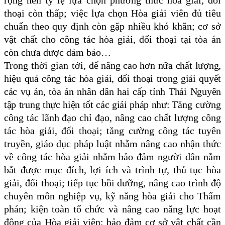
rộng nên tỷ lệ lựa chọn phương thức hòa giải, đối
thoại còn thấp; việc lựa chọn Hòa giải viên đủ tiêu
chuẩn theo quy định còn gặp nhiều khó khăn; cơ sở
vật chất cho công tác hòa giải, đối thoại tại tòa án
còn chưa được đảm bảo…
Trong thời gian tới,
để nâng cao hơn nữa chất lượng,
hiệu quả công tác hòa giải, đối thoại trong giải quyết
các vụ án, tòa án nhân dân hai cấp tỉnh Thái Nguyên
tập trung thực hiện tốt các giải pháp như:
Tăng cường
công tác lãnh đạo chỉ đạo, nâng cao chất lượng công
tác hòa giải, đối thoại;
t
ăng cường công tác
tuyên
truyền, giáo dục pháp luật nhằm nâng cao nhận thức
về công tác hòa giải
nhằm bảo đảm người dân nắm
bắt được mục đích, lợi ích và trình tự, thủ tục hòa
giải, đối thoại
;
t
iếp tục bồi dưỡng, nâng cao trình độ
chuyên môn nghiệp vụ, kỹ năng hòa giải cho Thẩm
phán; kiện toàn tổ chức và nâng cao năng lực hoạt
động của Hòa giải viên
; b
ảo đảm cơ sở vật chất cần