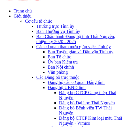
Trang chủ
Giới thiệu
Cơ cấu tổ chức
Thường trực Tỉnh ủy
Ban Thường vụ Tỉnh ủy
Ban Chấp hành Đảng bộ tỉnh Thái Nguyên,
nhiệm kỳ 2020 - 2025
Các cơ quan tham mưu giúp việc Tỉnh ủy
Ban Tuyên giáo và Dân vận Tỉnh ủy
Ban Tổ chức
Ủy ban Kiểm tra
Ban Nội chính
Văn phòng
Các Đảng bộ trực thuộc
Đảng bộ các cơ quan Đảng tỉnh
Đảng bộ UBND tỉnh
Đảng bộ CTCP Gang thép Thái
Nguyên
Đảng bộ Đại học Thái Nguyên
Đảng bộ Bệnh viện TW Thái
Nguyên
Đảng bộ CTCP Kim loại màu Thái
Nguyên - Vimico