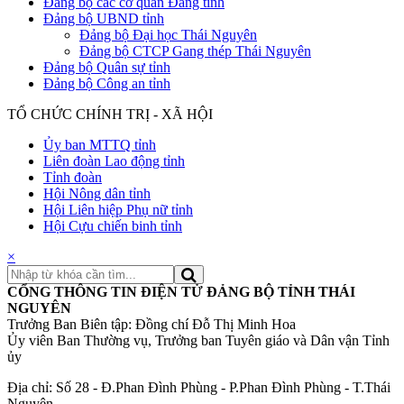
Đảng bộ các cơ quan Đảng tỉnh
Đảng bộ UBND tỉnh
Đảng bộ Đại học Thái Nguyên
Đảng bộ CTCP Gang thép Thái Nguyên
Đảng bộ Quân sự tỉnh
Đảng bộ Công an tỉnh
TỔ CHỨC CHÍNH TRỊ - XÃ HỘI
Ủy ban MTTQ tỉnh
Liên đoàn Lao động tỉnh
Tỉnh đoàn
Hội Nông dân tỉnh
Hội Liên hiệp Phụ nữ tỉnh
Hội Cựu chiến binh tỉnh
×
CỔNG THÔNG TIN ĐIỆN TỬ ĐẢNG BỘ TỈNH THÁI
NGUYÊN
Trưởng Ban Biên tập: Đồng chí Đỗ Thị Minh Hoa
Ủy viên Ban Thường vụ, Trưởng ban Tuyên giáo và Dân vận Tỉnh
ủy
Địa chỉ: Số 28 - Đ.Phan Đình Phùng - P.Phan Đình Phùng - T.Thái
Nguyên