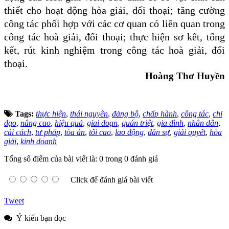
thiết cho hoạt động hòa giải, đối thoại
;
t
ăng cường
công tác phối hợp với các cơ quan có liên quan trong
công tác hoà giải, đối thoại
;
thực hiện
sơ kết, tổng
kết, rút kinh nghiệm trong công tác hoà giải, đối
thoại
.
Hoàng Thơ Huyền
Tags:
thực hiện
,
thái nguyên
,
đảng bộ
,
chấp hành
,
công tác
,
chỉ
đạo
,
nâng cao
,
hiệu quả
,
giai đoạn
,
quán triệt
,
gia đình
,
nhân dân
,
cải cách
,
tư pháp
,
tòa án
,
tối cao
,
lao động
,
dân sự
,
giải quyết
,
hòa
giải
,
kinh doanh
Tổng số điểm của bài viết là: 0 trong 0 đánh giá
Click để đánh giá bài viết
Tweet
Ý kiến bạn đọc