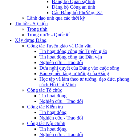
Đảng bộ Quân sự tỉnh
Đảng bộ Công an tỉnh
Các Đảng bộ Phường, Xã
Lãnh đạo tỉnh qua các thời kỳ
Tin tức - Sự kiện
Trong tỉnh
Trong nước - Quốc tế
Xây dựng Đảng
Công tác Tuyên giáo và Dân vận
Tin hoạt động công tác Tuyên giáo
Tin hoạt động công tác Dân vận
Nghiên cứu - Trao đổi
Đưa nghị quyết của Đảng vào cuộc sống
Bảo vệ nền tảng tư tưởng của Đảng
Học tập và làm theo tư tưởng, đạo đức, phong
cách Hồ Chí Minh
Công tác Tổ chức
Tin hoạt động
Nghiên cứu - Trao đổi
Công tác Kiểm tra
Tin hoạt động
Nghiên cứu - Trao đổi
Công tác Nội chính
Tin hoạt động
Nghiên cứu - Trao đổi