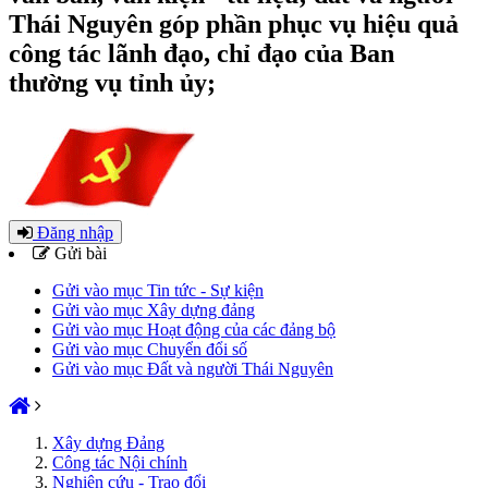
Thái Nguyên góp phần phục vụ hiệu quả
công tác lãnh đạo, chỉ đạo của Ban
thường vụ tỉnh ủy;
Đăng nhập
Gửi bài
Gửi vào mục Tin tức - Sự kiện
Gửi vào mục Xây dựng đảng
Gửi vào mục Hoạt động của các đảng bộ
Gửi vào mục Chuyển đổi số
Gửi vào mục Đất và người Thái Nguyên
Xây dựng Đảng
Công tác Nội chính
Nghiên cứu - Trao đổi