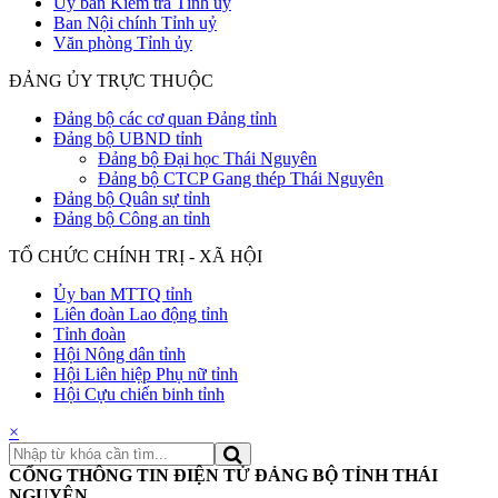
Uỷ ban Kiểm tra Tỉnh uỷ
Ban Nội chính Tỉnh uỷ
Văn phòng Tỉnh ủy
ĐẢNG ỦY TRỰC THUỘC
Đảng bộ các cơ quan Đảng tỉnh
Đảng bộ UBND tỉnh
Đảng bộ Đại học Thái Nguyên
Đảng bộ CTCP Gang thép Thái Nguyên
Đảng bộ Quân sự tỉnh
Đảng bộ Công an tỉnh
TỔ CHỨC CHÍNH TRỊ - XÃ HỘI
Ủy ban MTTQ tỉnh
Liên đoàn Lao động tỉnh
Tỉnh đoàn
Hội Nông dân tỉnh
Hội Liên hiệp Phụ nữ tỉnh
Hội Cựu chiến binh tỉnh
×
CỔNG THÔNG TIN ĐIỆN TỬ ĐẢNG BỘ TỈNH THÁI
NGUYÊN