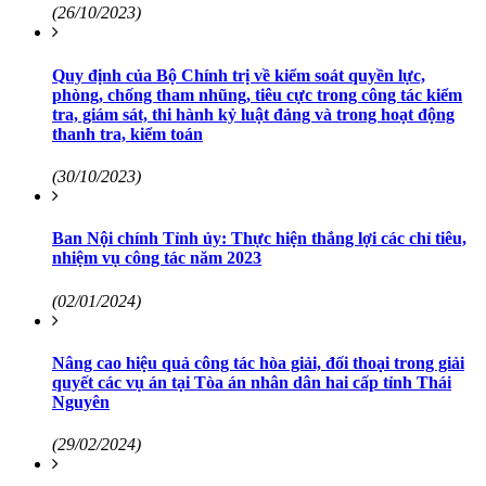
(26/10/2023)
Quy định của Bộ Chính trị về kiểm soát quyền lực,
phòng, chống tham nhũng, tiêu cực trong công tác kiểm
tra, giám sát, thi hành kỷ luật đảng và trong hoạt động
thanh tra, kiểm toán
(30/10/2023)
Ban Nội chính Tỉnh ủy: Thực hiện thắng lợi các chỉ tiêu,
nhiệm vụ công tác năm 2023
(02/01/2024)
Nâng cao hiệu quả công tác hòa giải, đối thoại trong giải
quyết các vụ án tại Tòa án nhân dân hai cấp tỉnh Thái
Nguyên
(29/02/2024)