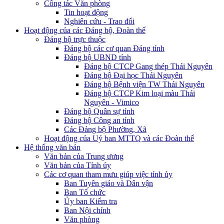
Công tác Văn phòng
Tin hoạt động
Nghiên cứu - Trao đổi
Hoạt động của các Đảng bộ, Đoàn thể
Đảng bộ trực thuộc
Đảng bộ các cơ quan Đảng tỉnh
Đảng bộ UBND tỉnh
Đảng bộ CTCP Gang thép Thái Nguyên
Đảng bộ Đại học Thái Nguyên
Đảng bộ Bệnh viện TW Thái Nguyên
Đảng bộ CTCP Kim loại màu Thái
Nguyên - Vimico
Đảng bộ Quân sự tỉnh
Đảng bộ Công an tỉnh
Các Đảng bộ Phường, Xã
Hoạt động của Uỷ ban MTTQ và các Đoàn thể
Hệ thống văn bản
Văn bản của Trung ương
Văn bản của Tỉnh ủy
Các cơ quan tham mưu giúp việc tỉnh ủy
Ban Tuyên giáo và Dân vận
Ban Tổ chức
Ủy ban Kiểm tra
Ban Nội chính
Văn phòng