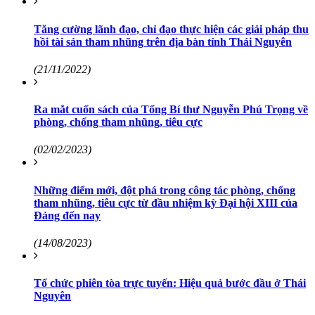
Tăng cường lãnh đạo, chỉ đạo thực hiện các giải pháp thu
hồi tài sản tham nhũng trên địa bàn tỉnh Thái Nguyên
(21/11/2022)
Ra mắt cuốn sách của Tổng Bí thư Nguyễn Phú Trọng về
phòng, chống tham nhũng, tiêu cực
(02/02/2023)
Những điểm mới, đột phá trong công tác phòng, chống
tham nhũng, tiêu cực từ đầu nhiệm kỳ Đại hội XIII của
Đảng đến nay
(14/08/2023)
Tổ chức phiên tòa trực tuyến: Hiệu quả bước đầu ở Thái
Nguyên