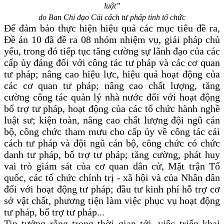
luật”
do Ban Chỉ đạo Cải cách tư pháp tỉnh tổ chức
Để đảm bảo thực hiện hiệu quả các mục tiêu đề ra,
Đề án 10 đã đề ra 08 nhóm nhiệm vụ, giải pháp chủ
yếu, trong đó tiếp tục tăng cường sự lãnh đạo của các
cấp ủy đảng đối với công tác tư pháp và các cơ quan
tư pháp; nâng cao hiệu lực, hiệu quả hoạt động của
các cơ quan tư pháp; nâng cao chất lượng, tăng
cường công tác quản lý nhà nước đối với hoạt động
bổ trợ tư pháp, hoạt động của các tổ chức hành nghề
luật sư; kiện toàn, nâng cao chất lượng đội ngũ cán
bộ, công chức tham mưu cho cấp ủy về công tác cải
cách tư pháp và đội ngũ cán bộ, công chức có chức
danh tư pháp, bổ trợ tư pháp; tăng cường, phát huy
vai trò giám sát của cơ quan dân cử, Mặt trận Tổ
quốc, các tổ chức chính trị - xã hội và của Nhân dân
đối với hoạt động tư pháp; đầu tư kinh phí hỗ trợ cơ
sở vật chất, phương tiện làm việc phục vụ hoạt động
tư pháp, bổ trợ tư pháp...
Tin tưởng rằng trong thời gian tới, việc triển khai