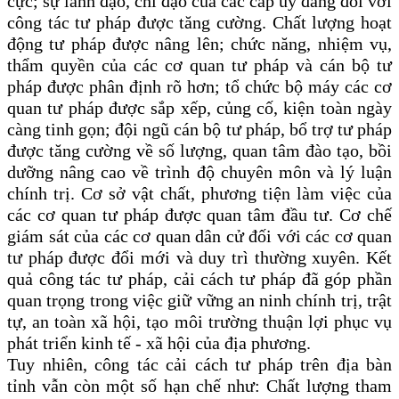
cực; sự lãnh đạo, chỉ đạo của các cấp ủy đảng đối với
công tác tư pháp được tăng cường. Chất lượng hoạt
động tư pháp được nâng lên; chức năng, nhiệm vụ,
thẩm quyền của các cơ quan tư pháp và cán bộ tư
pháp được phân định rõ hơn; tổ chức bộ máy các cơ
quan tư pháp được sắp xếp, củng cố, kiện toàn ngày
càng tinh gọn; đội ngũ cán bộ tư pháp, bổ trợ tư pháp
được tăng cường về số lượng, quan tâm đào tạo, bồi
dưỡng nâng cao về trình độ chuyên môn và lý luận
chính trị. Cơ sở vật chất, phương tiện làm việc của
các cơ quan tư pháp được quan tâm đầu tư. Cơ chế
giám sát của các cơ quan dân cử đối với các cơ quan
tư pháp được đổi mới và duy trì thường xuyên. Kết
quả công tác tư pháp, cải cách tư pháp đã góp phần
quan trọng trong việc giữ vững an ninh chính trị, trật
tự, an toàn xã hội, tạo môi trường thuận lợi phục vụ
phát triển kinh tế - xã hội của địa phương.
Tuy nhiên, công tác cải cách tư pháp trên địa bàn
tỉnh vẫn còn một số hạn chế như: Chất lượng tham