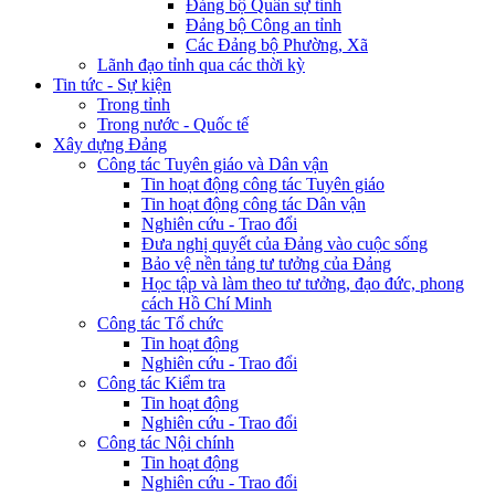
Đảng bộ Quân sự tỉnh
Đảng bộ Công an tỉnh
Các Đảng bộ Phường, Xã
Lãnh đạo tỉnh qua các thời kỳ
Tin tức - Sự kiện
Trong tỉnh
Trong nước - Quốc tế
Xây dựng Đảng
Công tác Tuyên giáo và Dân vận
Tin hoạt động công tác Tuyên giáo
Tin hoạt động công tác Dân vận
Nghiên cứu - Trao đổi
Đưa nghị quyết của Đảng vào cuộc sống
Bảo vệ nền tảng tư tưởng của Đảng
Học tập và làm theo tư tưởng, đạo đức, phong
cách Hồ Chí Minh
Công tác Tổ chức
Tin hoạt động
Nghiên cứu - Trao đổi
Công tác Kiểm tra
Tin hoạt động
Nghiên cứu - Trao đổi
Công tác Nội chính
Tin hoạt động
Nghiên cứu - Trao đổi