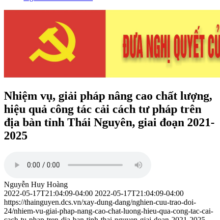
Nhiệm vụ, giải pháp nâng cao chất lượng,
hiệu quả công tác cải cách tư pháp trên
địa bàn tỉnh Thái Nguyên, giai đoạn 2021-
2025
Nguyễn Huy Hoàng
2022-05-17T21:04:09-04:00
2022-05-17T21:04:09-04:00
https://thainguyen.dcs.vn/xay-dung-dang/nghien-cuu-trao-doi-
24/nhiem-vu-giai-phap-nang-cao-chat-luong-hieu-qua-cong-tac-cai-
cach-tu-phap-tren-dia-ban-tinh-thai-nguyen-giai-doan-2021-2025-