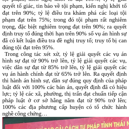
quyết tố giác, tin báo về tội phạm, kiến nghị khởi tố
đạt trên 90%; tỷ lệ điều tra khám phá các loại tội
phạm đạt trên 75%; trong đó tội phạm rất nghiêm
trọng, đặc biệt nghiêm trọng đạt trên 90%; ra quyết
định truy tố đúng thời hạn trên 90% số vụ án hình sự
đã có kết luận điều tra đề nghị truy tố; truy tố bị can
đúng tội đạt trên 95%.
Trong công tác xét xử, tỷ lệ giải quyết các vụ án
hình sự đạt từ 90% trở lên, tỷ lệ giải quyết các vụ,
việc dân sự đạt từ 85% trở lên, tỷ lệ giải quyết các
vụ án hành chính đạt từ 65% trở lên.
Ra quyết định
thi hành án hình sự, dân sự đúng quy định của pháp
luật đối với 100% các bản án, quyết định đã có hiệu
lực; tỷ lệ các xã, phường, thị trấn đạt chuẩn tiếp cận
pháp luật ở cơ sở hằng năm đạt từ 90% trở
lên
;
100% các địa phương cấp huyện có tổ chức hành
nghề công chứng
…