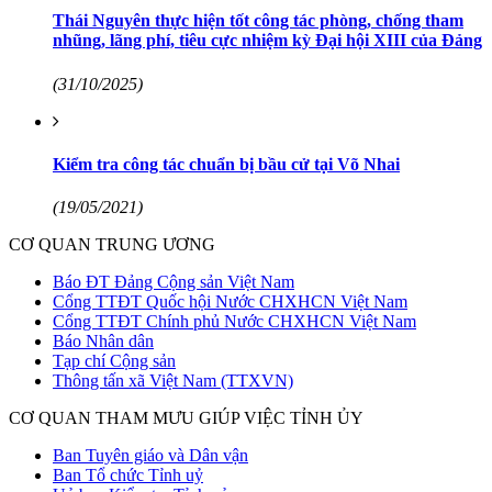
Thái Nguyên thực hiện tốt công tác phòng, chống tham
nhũng, lãng phí, tiêu cực nhiệm kỳ Đại hội XIII của Đảng
(31/10/2025)
Kiểm tra công tác chuẩn bị bầu cử tại Võ Nhai
(19/05/2021)
CƠ QUAN TRUNG ƯƠNG
Báo ĐT Đảng Cộng sản Việt Nam
Cổng TTĐT Quốc hội Nước CHXHCN Việt Nam
Cổng TTĐT Chính phủ Nước CHXHCN Việt Nam
Báo Nhân dân
Tạp chí Cộng sản
Thông tấn xã Việt Nam (TTXVN)
CƠ QUAN THAM MƯU GIÚP VIỆC TỈNH ỦY
Ban Tuyên giáo và Dân vận
Ban Tổ chức Tỉnh uỷ