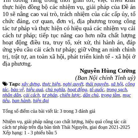
thực hiện đồng bộ các nhiệm vụ, giải pháp của
Đề án
10 sẽ
nâng cao vai trò, trách nhiệm của các cấp ủy, tổ
chức đảng, cơ quan, đơn vị, địa phương trong công
tác tư pháp và thực hiện có hiệu quả các nhiệm vụ cải
cách tư pháp
;
t
iếp tục nâng cao hơn nữa chất lượng
hoạt động điều tra, truy tố, xét xử, thi hành án, đáp
ứng yêu cầu cải cách tư pháp; giữ vững an ninh chính
trị, trật tự, an toàn xã hội, phát triển kinh tế - xã hội ở
địa phương.
Nguyễn Hùng Cường
(Ban Nội chính Tỉnh uỷ)
Tags:
xây dựng
,
thực hiện
,
nghị quyết
,
thái nguyên
,
xã hội
,
công
tác
,
bảo vệ
,
hiệu quả
,
chủ nghĩa
,
hoạt động
,
tổ quốc
,
trong sạch
,
nhân dân
,
cải cách
,
tư pháp
,
chiến lược
,
dân chủ
,
trọng tâm
,
mục
tiêu
,
ban hành
,
hiện đại
Tổng số điểm của bài viết là: 3 trong 3 đánh giá
Nhiệm vụ, giải pháp nâng cao chất lượng, hiệu quả công tác cải
cách tư pháp trên địa bàn tỉnh Thái Nguyên, giai đoạn 2021-2025
Xếp hạng:
1
-
3
phiếu bầu
5