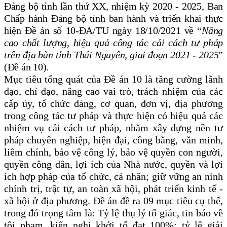
Đảng bộ tỉnh lần thứ XX, nhiệm kỳ 2020 - 2025, Ban
Chấp hành Đảng bộ tỉnh ban hành và triển khai thực
hiện Đề án số 10-ĐA/TU ngày 18/10/2021 về “
Nâng
cao chất lượng, hiệu quả công tác cải cách tư pháp
trên địa bàn tỉnh Thái Nguyên, giai đoạn 2021 - 2025
”
(Đề án 10).
Mục tiêu tổng quát của Đề án 10 là tăng cường lãnh
đạo, chỉ đạo, nâng cao vai trò, trách nhiệm của các
cấp ủy, tổ chức đảng, cơ quan, đơn vị, địa phương
trong công tác tư pháp và thực hiện có hiệu quả các
nhiệm vụ cải cách tư pháp, nhằm xây dựng nền tư
pháp chuyên nghiệp, hiện đại, công bằng, văn minh,
liêm chính, bảo vệ công lý, bảo vệ quyền con người,
quyền công dân, lợi ích của Nhà nước, quyền và lợi
ích hợp pháp của tổ chức, cá nhân; giữ vững an ninh
chính trị, trật tự, an toàn xã hội, phát triển kinh tế -
xã hội ở địa phương. Đề án đề ra 09 mục tiêu cụ thể,
trong đó trọng tâm là: Tỷ lệ thụ lý tố giác, tin báo về
tội phạm, kiến nghị khởi tố đạt 100%; tỷ lệ giải