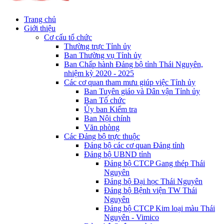
Trang chủ
Giới thiệu
Cơ cấu tổ chức
Thường trực Tỉnh ủy
Ban Thường vụ Tỉnh ủy
Ban Chấp hành Đảng bộ tỉnh Thái Nguyên,
nhiệm kỳ 2020 - 2025
Các cơ quan tham mưu giúp việc Tỉnh ủy
Ban Tuyên giáo và Dân vận Tỉnh ủy
Ban Tổ chức
Ủy ban Kiểm tra
Ban Nội chính
Văn phòng
Các Đảng bộ trực thuộc
Đảng bộ các cơ quan Đảng tỉnh
Đảng bộ UBND tỉnh
Đảng bộ CTCP Gang thép Thái
Nguyên
Đảng bộ Đại học Thái Nguyên
Đảng bộ Bệnh viện TW Thái
Nguyên
Đảng bộ CTCP Kim loại màu Thái
Nguyên - Vimico