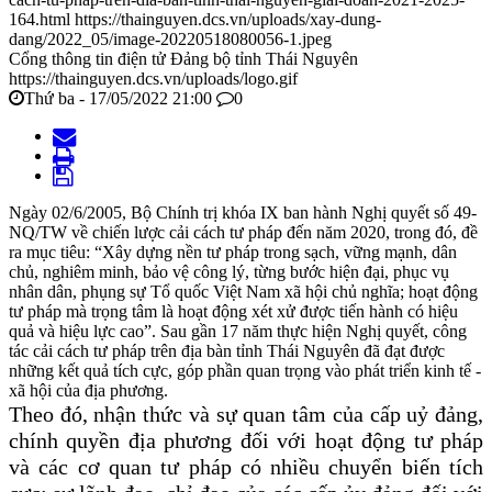
164.html
https://thainguyen.dcs.vn/uploads/xay-dung-
dang/2022_05/image-20220518080056-1.jpeg
Cổng thông tin điện tử Đảng bộ tỉnh Thái Nguyên
https://thainguyen.dcs.vn/uploads/logo.gif
Thứ ba - 17/05/2022 21:00
0
Ngày 02/6/2005, Bộ Chính trị khóa IX ban hành Nghị quyết số 49-
NQ/TW về chiến lược cải cách tư pháp đến năm 2020, trong đó, đề
ra mục tiêu: “Xây dựng nền tư pháp trong sạch, vững mạnh, dân
chủ, nghiêm minh, bảo vệ công lý, từng bước hiện đại, phục vụ
nhân dân, phụng sự Tổ quốc Việt Nam xã hội chủ nghĩa; hoạt động
tư pháp mà trọng tâm là hoạt động xét xử được tiến hành có hiệu
quả và hiệu lực cao”. Sau gần 17 năm thực hiện Nghị quyết, công
tác cải cách tư pháp trên địa bàn tỉnh Thái Nguyên đã đạt được
những kết quả tích cực, góp phần quan trọng vào phát triển kinh tế -
xã hội của địa phương.
Theo đó, nhận thức và sự quan tâm của cấp uỷ đảng,
chính quyền địa phương đối với hoạt động tư pháp
và các cơ quan tư pháp có nhiều chuyển biến tích