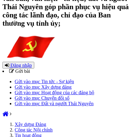
Thái Nguyên góp phần phục vụ hiệu quả
công tác lãnh đạo, chỉ đạo của Ban
thường vụ tỉnh ủy;
Đăng nhập
Gửi bài
Gửi vào mục Tin tức - Sự kiện
Gửi vào mục Xây dựng đảng
Gửi vào mục Hoạt động của các đảng bộ
Gửi vào mục Chuyển đổi số
Gửi vào mục Đất và người Thái Nguyên
Xây dựng Đảng
Công tác Nội chính
Tin hoạt động