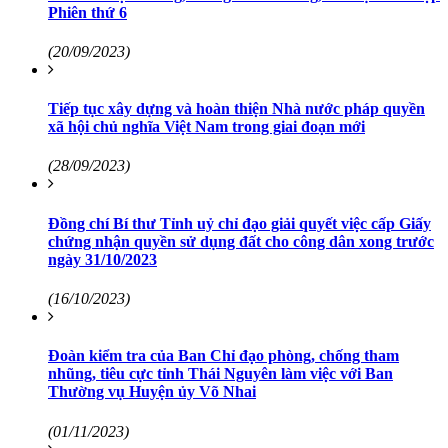
Phiên thứ 6
(20/09/2023)
Tiếp tục xây dựng và hoàn thiện Nhà nước pháp quyền
xã hội chủ nghĩa Việt Nam trong giai đoạn mới
(28/09/2023)
Đồng chí Bí thư Tỉnh uỷ chỉ đạo giải quyết việc cấp Giấy
chứng nhận quyền sử dụng đất cho công dân xong trước
ngày 31/10/2023
(16/10/2023)
Đoàn kiểm tra của Ban Chỉ đạo phòng, chống tham
nhũng, tiêu cực tỉnh Thái Nguyên làm việc với Ban
Thường vụ Huyện ủy Võ Nhai
(01/11/2023)