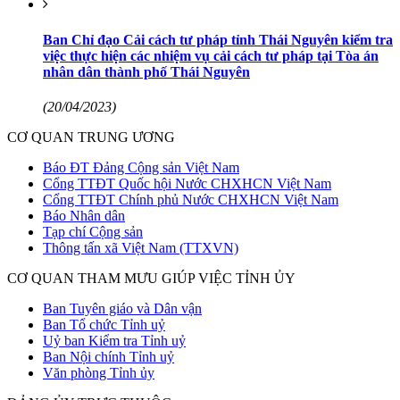
Ban Chỉ đạo Cải cách tư pháp tỉnh Thái Nguyên kiểm tra
việc thực hiện các nhiệm vụ cải cách tư pháp tại Tòa án
nhân dân thành phố Thái Nguyên
(20/04/2023)
CƠ QUAN TRUNG ƯƠNG
Báo ĐT Đảng Cộng sản Việt Nam
Cổng TTĐT Quốc hội Nước CHXHCN Việt Nam
Cổng TTĐT Chính phủ Nước CHXHCN Việt Nam
Báo Nhân dân
Tạp chí Cộng sản
Thông tấn xã Việt Nam (TTXVN)
CƠ QUAN THAM MƯU GIÚP VIỆC TỈNH ỦY
Ban Tuyên giáo và Dân vận
Ban Tổ chức Tỉnh uỷ
Uỷ ban Kiểm tra Tỉnh uỷ
Ban Nội chính Tỉnh uỷ
Văn phòng Tỉnh ủy