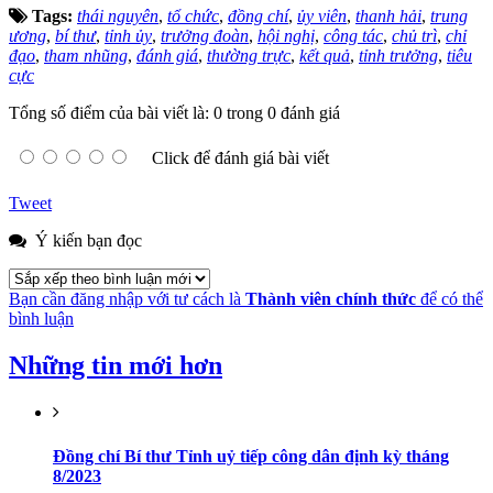
Tags:
thái nguyên
,
tổ chức
,
đồng chí
,
ủy viên
,
thanh hải
,
trung
ương
,
bí thư
,
tỉnh ủy
,
trưởng đoàn
,
hội nghị
,
công tác
,
chủ trì
,
chỉ
đạo
,
tham nhũng
,
đánh giá
,
thường trực
,
kết quả
,
tỉnh trưởng
,
tiêu
cực
Tổng số điểm của bài viết là: 0 trong 0 đánh giá
Click để đánh giá bài viết
Tweet
Ý kiến bạn đọc
Bạn cần đăng nhập với tư cách là
Thành viên chính thức
để có thể
bình luận
Những tin mới hơn
Đồng chí Bí thư Tỉnh uỷ tiếp công dân định kỳ tháng
8/2023