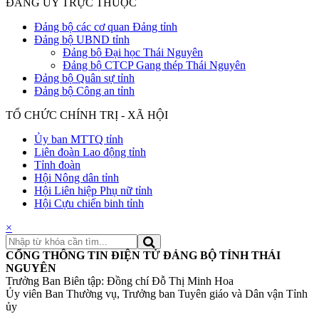
ĐẢNG ỦY TRỰC THUỘC
Đảng bộ các cơ quan Đảng tỉnh
Đảng bộ UBND tỉnh
Đảng bộ Đại học Thái Nguyên
Đảng bộ CTCP Gang thép Thái Nguyên
Đảng bộ Quân sự tỉnh
Đảng bộ Công an tỉnh
TỔ CHỨC CHÍNH TRỊ - XÃ HỘI
Ủy ban MTTQ tỉnh
Liên đoàn Lao động tỉnh
Tỉnh đoàn
Hội Nông dân tỉnh
Hội Liên hiệp Phụ nữ tỉnh
Hội Cựu chiến binh tỉnh
×
CỔNG THÔNG TIN ĐIỆN TỬ ĐẢNG BỘ TỈNH THÁI
NGUYÊN
Trưởng Ban Biên tập: Đồng chí Đỗ Thị Minh Hoa
Ủy viên Ban Thường vụ, Trưởng ban Tuyên giáo và Dân vận Tỉnh
ủy