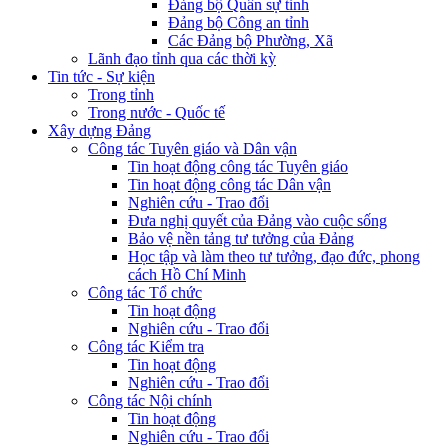
Đảng bộ Quân sự tỉnh
Đảng bộ Công an tỉnh
Các Đảng bộ Phường, Xã
Lãnh đạo tỉnh qua các thời kỳ
Tin tức - Sự kiện
Trong tỉnh
Trong nước - Quốc tế
Xây dựng Đảng
Công tác Tuyên giáo và Dân vận
Tin hoạt động công tác Tuyên giáo
Tin hoạt động công tác Dân vận
Nghiên cứu - Trao đổi
Đưa nghị quyết của Đảng vào cuộc sống
Bảo vệ nền tảng tư tưởng của Đảng
Học tập và làm theo tư tưởng, đạo đức, phong
cách Hồ Chí Minh
Công tác Tổ chức
Tin hoạt động
Nghiên cứu - Trao đổi
Công tác Kiểm tra
Tin hoạt động
Nghiên cứu - Trao đổi
Công tác Nội chính
Tin hoạt động
Nghiên cứu - Trao đổi