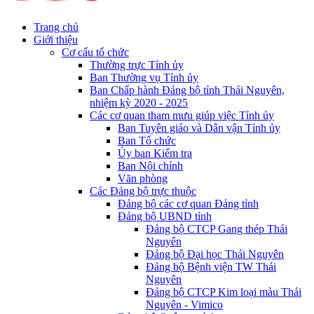
Trang chủ
Giới thiệu
Cơ cấu tổ chức
Thường trực Tỉnh ủy
Ban Thường vụ Tỉnh ủy
Ban Chấp hành Đảng bộ tỉnh Thái Nguyên,
nhiệm kỳ 2020 - 2025
Các cơ quan tham mưu giúp việc Tỉnh ủy
Ban Tuyên giáo và Dân vận Tỉnh ủy
Ban Tổ chức
Ủy ban Kiểm tra
Ban Nội chính
Văn phòng
Các Đảng bộ trực thuộc
Đảng bộ các cơ quan Đảng tỉnh
Đảng bộ UBND tỉnh
Đảng bộ CTCP Gang thép Thái
Nguyên
Đảng bộ Đại học Thái Nguyên
Đảng bộ Bệnh viện TW Thái
Nguyên
Đảng bộ CTCP Kim loại màu Thái
Nguyên - Vimico