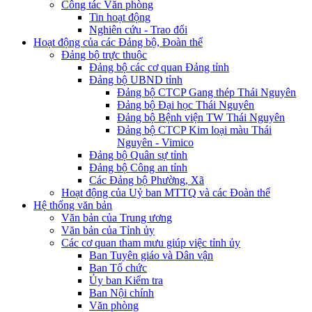
Công tác Văn phòng
Tin hoạt động
Nghiên cứu - Trao đổi
Hoạt động của các Đảng bộ, Đoàn thể
Đảng bộ trực thuộc
Đảng bộ các cơ quan Đảng tỉnh
Đảng bộ UBND tỉnh
Đảng bộ CTCP Gang thép Thái Nguyên
Đảng bộ Đại học Thái Nguyên
Đảng bộ Bệnh viện TW Thái Nguyên
Đảng bộ CTCP Kim loại màu Thái
Nguyên - Vimico
Đảng bộ Quân sự tỉnh
Đảng bộ Công an tỉnh
Các Đảng bộ Phường, Xã
Hoạt động của Uỷ ban MTTQ và các Đoàn thể
Hệ thống văn bản
Văn bản của Trung ương
Văn bản của Tỉnh ủy
Các cơ quan tham mưu giúp việc tỉnh ủy
Ban Tuyên giáo và Dân vận
Ban Tổ chức
Ủy ban Kiểm tra
Ban Nội chính
Văn phòng