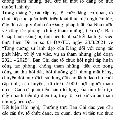
chống tham nhũng, tiêu cực tại một số đảng bộ trực
thuộc Tỉnh ủy.
Trong tháng 7, các cấp ủy, tổ chức đảng, cơ quan, tổ
chức tiếp tục quán triệt, triển khai thực hiện nghiêm túc,
đầy đủ các quy định của Đảng, pháp luật của Nhà nước
về công tác phòng, chống tham nhũng, tiêu cực. Ban
Chấp hành Đảng bộ tỉnh tiến hành sơ kết đánh giá việc
thực hiện Đề án số 01-ĐA/TU, ngày 23/3/2021 về
“Tăng cường sự lãnh đạo của Đảng đối với công tác
phát hiện, xử lý vụ việc, vụ án tham nhũng, giai đoạn
2021 - 2025”. Ban Chỉ đạo tổ chức hội nghị tập huấn
công tác phòng, chống tham nhũng, tiêu cực trong
công tác thu hồi đất, bồi thường giải phóng mặt bằng,
chuyển đổi mục đích sử dụng đất cho lãnh đạo chủ chốt
cấp tỉnh, cấp huyện, xã (trên 2.000 lượt người tham
dự)... Các cơ quan tiến hành tố tụng của tỉnh tiếp tục
đẩy nhanh tiến độ điều tra, truy tố, xét xử vụ án tham
nhũng, tiêu cực.
Kết luận Hội nghị, Thường trực Ban Chỉ đạo yêu cầu
các cấp ủy, tổ chức đảng, cơ quan, đơn vị tiếp tục thực