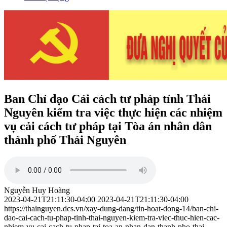
Ban Chỉ đạo Cải cách tư pháp tỉnh Thái
Nguyên kiểm tra việc thực hiện các nhiệm
vụ cải cách tư pháp tại Tòa án nhân dân
thành phố Thái Nguyên
Nguyễn Huy Hoàng
2023-04-21T21:11:30-04:00
2023-04-21T21:11:30-04:00
https://thainguyen.dcs.vn/xay-dung-dang/tin-hoat-dong-14/ban-chi-
dao-cai-cach-tu-phap-tinh-thai-nguyen-kiem-tra-viec-thuc-hien-cac-
nhiem-vu-cai-cach-tu-phap-tai-toa-an-nhan-dan-thanh-pho-thai-