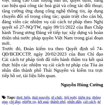
việc nâng cao chất lượng bản án, quyết định, nâng
cao hiệu quả công tác hoà giải và công tác đối thoại;
tăng cường ứng dụng công nghệ thông tin, áp dụng
chuyển đổi số trong công tác; quán triệt cho cán bộ,
đảng viên các nhiệm vụ cải cách tư pháp theo Nghị
quyết số 27-NQ/TW, ngày 09/11/2022 của Ban Chấp
hành Trung ương Đảng về tiếp tục xây dựng và hoàn
thiện nhà nước pháp quyền Việt Nam trong giai đoạn
mới.
Trước đó, Đoàn kiểm tra theo Quyết định số 74-
QĐ/BCĐCCTP, ngày 20/02/2023 của Ban Chỉ đạo
Cải cách tư pháp tỉnh đã tiến hành thẩm tra kết quả
thực hiện các nhiệm vụ cải cách tư pháp của Tòa án
nhân dân thành phố Thái Nguyên và kiểm tra trực
tiếp hồ sơ, tài liệu liên quan.
Nguyễn Hùng Cường
Tags:
thực hiện
,
thái nguyên
,
tổ chức
,
hội nghị
,
kiểm tra
,
thông
qua
,
chỉ đạo
,
nhiệm vụ
,
kết quả
,
thành phố
,
nhân dân
,
cải cách
,
tư