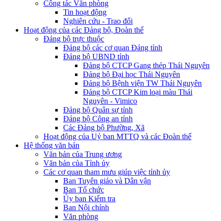
Công tác Văn phòng
Tin hoạt động
Nghiên cứu - Trao đổi
Hoạt động của các Đảng bộ, Đoàn thể
Đảng bộ trực thuộc
Đảng bộ các cơ quan Đảng tỉnh
Đảng bộ UBND tỉnh
Đảng bộ CTCP Gang thép Thái Nguyên
Đảng bộ Đại học Thái Nguyên
Đảng bộ Bệnh viện TW Thái Nguyên
Đảng bộ CTCP Kim loại màu Thái
Nguyên - Vimico
Đảng bộ Quân sự tỉnh
Đảng bộ Công an tỉnh
Các Đảng bộ Phường, Xã
Hoạt động của Uỷ ban MTTQ và các Đoàn thể
Hệ thống văn bản
Văn bản của Trung ương
Văn bản của Tỉnh ủy
Các cơ quan tham mưu giúp việc tỉnh ủy
Ban Tuyên giáo và Dân vận
Ban Tổ chức
Ủy ban Kiểm tra
Ban Nội chính
Văn phòng