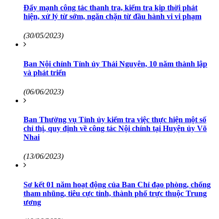
Đẩy mạnh công tác thanh tra, kiểm tra kịp thời phát
hiện, xử lý từ sớm, ngăn chặn từ đầu hành vi vi phạm
(30/05/2023)
Ban Nội chính Tỉnh ủy Thái Nguyên, 10 năm thành lập
và phát triển
(06/06/2023)
Ban Thường vụ Tỉnh ủy kiểm tra việc thực hiện một số
chỉ thị, quy định về công tác Nội chính tại Huyện ủy Võ
Nhai
(13/06/2023)
Sơ kết 01 năm hoạt động của Ban Chỉ đạo phòng, chống
tham nhũng, tiêu cực tỉnh, thành phố trực thuộc Trung
ương