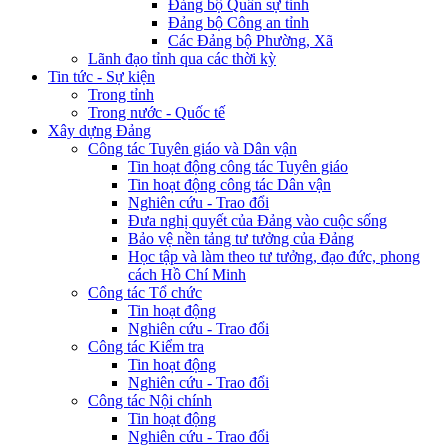
Đảng bộ Quân sự tỉnh
Đảng bộ Công an tỉnh
Các Đảng bộ Phường, Xã
Lãnh đạo tỉnh qua các thời kỳ
Tin tức - Sự kiện
Trong tỉnh
Trong nước - Quốc tế
Xây dựng Đảng
Công tác Tuyên giáo và Dân vận
Tin hoạt động công tác Tuyên giáo
Tin hoạt động công tác Dân vận
Nghiên cứu - Trao đổi
Đưa nghị quyết của Đảng vào cuộc sống
Bảo vệ nền tảng tư tưởng của Đảng
Học tập và làm theo tư tưởng, đạo đức, phong
cách Hồ Chí Minh
Công tác Tổ chức
Tin hoạt động
Nghiên cứu - Trao đổi
Công tác Kiểm tra
Tin hoạt động
Nghiên cứu - Trao đổi
Công tác Nội chính
Tin hoạt động
Nghiên cứu - Trao đổi