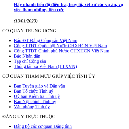
Đẩy nhanh tiến độ điều tra, truy tố, xét xử các vụ án, vụ
việc tham nhũng, tiêu cực
(13/01/2023)
CƠ QUAN TRUNG ƯƠNG
Báo ĐT Đảng Cộng sản Việt Nam
Cổng TTĐT Quốc hội Nước CHXHCN Việt Nam
Cổng TTĐT Chính phủ Nước CHXHCN Việt Nam
Báo Nhân dân
Tạp chí Cộng sản
Thông tấn xã Việt Nam (TTXVN)
CƠ QUAN THAM MƯU GIÚP VIỆC TỈNH ỦY
Ban Tuyên giáo và Dân vận
Ban Tổ chức Tỉnh uỷ
Uỷ ban Kiểm tra Tỉnh uỷ
Ban Nội chính Tỉnh uỷ
Văn phòng Tỉnh ủy
ĐẢNG ỦY TRỰC THUỘC
Đảng bộ các cơ quan Đảng tỉnh