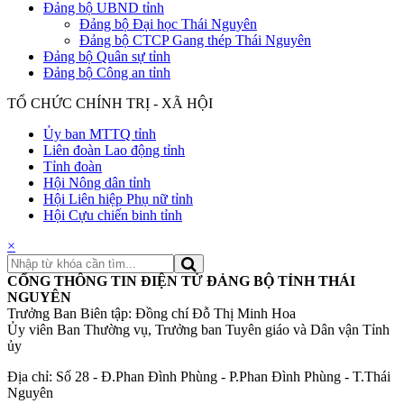
Đảng bộ UBND tỉnh
Đảng bộ Đại học Thái Nguyên
Đảng bộ CTCP Gang thép Thái Nguyên
Đảng bộ Quân sự tỉnh
Đảng bộ Công an tỉnh
TỔ CHỨC CHÍNH TRỊ - XÃ HỘI
Ủy ban MTTQ tỉnh
Liên đoàn Lao động tỉnh
Tỉnh đoàn
Hội Nông dân tỉnh
Hội Liên hiệp Phụ nữ tỉnh
Hội Cựu chiến binh tỉnh
×
CỔNG THÔNG TIN ĐIỆN TỬ ĐẢNG BỘ TỈNH THÁI
NGUYÊN
Trưởng Ban Biên tập: Đồng chí Đỗ Thị Minh Hoa
Ủy viên Ban Thường vụ, Trưởng ban Tuyên giáo và Dân vận Tỉnh
ủy
Địa chỉ: Số 28 - Đ.Phan Đình Phùng - P.Phan Đình Phùng - T.Thái
Nguyên