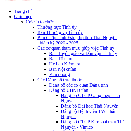
Trang chủ
Giới thiệu
Cơ cấu tổ chức
Thường trực Tỉnh ủy
Ban Thường vụ Tỉnh ủy
Ban Chấp hành Đảng bộ tỉnh Thái Nguyên,
nhiệm kỳ 2020 - 2025
Các cơ quan tham mưu giúp việc Tỉnh ủy
Ban Tuyên giáo và Dân vận Tỉnh ủy
Ban Tổ chức
Ủy ban Kiểm tra
Ban Nội chính
Văn phòng
Các Đảng bộ trực thuộc
Đảng bộ các cơ quan Đảng tỉnh
Đảng bộ UBND tỉnh
Đảng bộ CTCP Gang thép Thái
Nguyên
Đảng bộ Đại học Thái Nguyên
Đảng bộ Bệnh viện TW Thái
Nguyên
Đảng bộ CTCP Kim loại màu Thái
Nguyên - Vimico