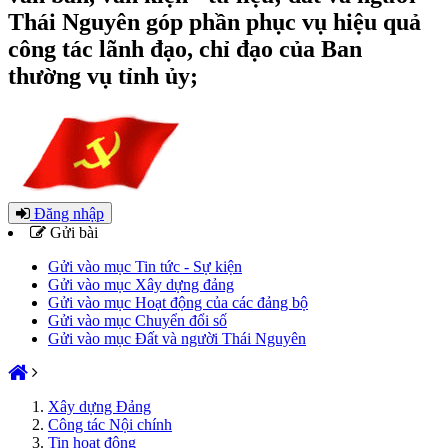
Thái Nguyên góp phần phục vụ hiệu quả
công tác lãnh đạo, chỉ đạo của Ban
thường vụ tỉnh ủy;
Đăng nhập
Gửi bài
Gửi vào mục Tin tức - Sự kiện
Gửi vào mục Xây dựng đảng
Gửi vào mục Hoạt động của các đảng bộ
Gửi vào mục Chuyển đổi số
Gửi vào mục Đất và người Thái Nguyên
Xây dựng Đảng
Công tác Nội chính
Tin hoạt động