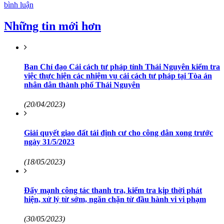
bình luận
Những tin mới hơn
Ban Chỉ đạo Cải cách tư pháp tỉnh Thái Nguyên kiểm tra
việc thực hiện các nhiệm vụ cải cách tư pháp tại Tòa án
nhân dân thành phố Thái Nguyên
(20/04/2023)
Giải quyết giao đất tái định cư cho công dân xong trước
ngày 31/5/2023
(18/05/2023)
Đẩy mạnh công tác thanh tra, kiểm tra kịp thời phát
hiện, xử lý từ sớm, ngăn chặn từ đầu hành vi vi phạm
(30/05/2023)