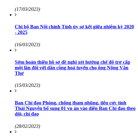
(17/03/2023)
Chi bộ Ban Nội chính Tỉnh ủy sơ kết giữa nhiệm kỳ 2020
- 2025
(16/03/2023)
Sớm hoàn thiện hồ sơ đề nghị xét hưởng chế độ trợ cấp
một lần đối với dân công hoả tuyến cho ông Nông Văn
Thơ
(15/03/2023)
Ban Chỉ đạo Phòng, chống tham nhũng, tiêu cực tỉnh
Thái Nguyên bổ sung 01 vụ án vào diện Ban Chỉ đạo theo
dõi, chỉ đạo
(28/02/2023)