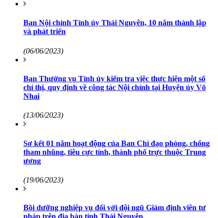
Ban Nội chính Tỉnh ủy Thái Nguyên, 10 năm thành lập
và phát triển
(06/06/2023)
Ban Thường vụ Tỉnh ủy kiểm tra việc thực hiện một số
chỉ thị, quy định về công tác Nội chính tại Huyện ủy Võ
Nhai
(13/06/2023)
Sơ kết 01 năm hoạt động của Ban Chỉ đạo phòng, chống
tham nhũng, tiêu cực tỉnh, thành phố trực thuộc Trung
ương
(19/06/2023)
Bồi dưỡng nghiệp vụ đối với đội ngũ Giám định viên tư
pháp trên địa bàn tỉnh Thái Nguyên