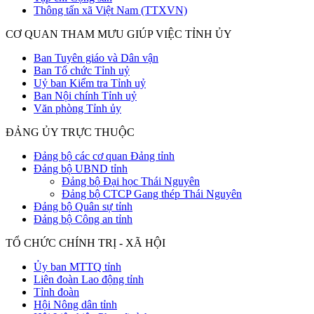
Thông tấn xã Việt Nam (TTXVN)
CƠ QUAN THAM MƯU GIÚP VIỆC TỈNH ỦY
Ban Tuyên giáo và Dân vận
Ban Tổ chức Tỉnh uỷ
Uỷ ban Kiểm tra Tỉnh uỷ
Ban Nội chính Tỉnh uỷ
Văn phòng Tỉnh ủy
ĐẢNG ỦY TRỰC THUỘC
Đảng bộ các cơ quan Đảng tỉnh
Đảng bộ UBND tỉnh
Đảng bộ Đại học Thái Nguyên
Đảng bộ CTCP Gang thép Thái Nguyên
Đảng bộ Quân sự tỉnh
Đảng bộ Công an tỉnh
TỔ CHỨC CHÍNH TRỊ - XÃ HỘI
Ủy ban MTTQ tỉnh
Liên đoàn Lao động tỉnh
Tỉnh đoàn
Hội Nông dân tỉnh