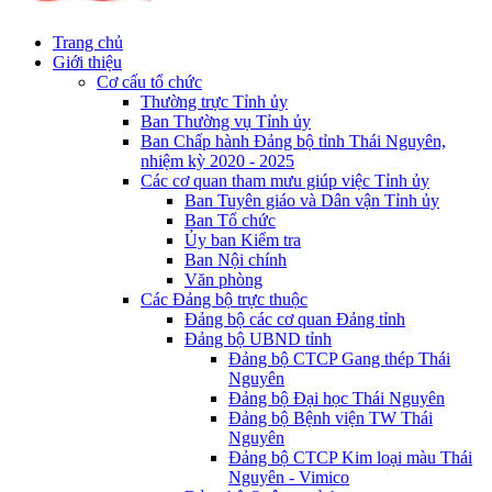
Trang chủ
Giới thiệu
Cơ cấu tổ chức
Thường trực Tỉnh ủy
Ban Thường vụ Tỉnh ủy
Ban Chấp hành Đảng bộ tỉnh Thái Nguyên,
nhiệm kỳ 2020 - 2025
Các cơ quan tham mưu giúp việc Tỉnh ủy
Ban Tuyên giáo và Dân vận Tỉnh ủy
Ban Tổ chức
Ủy ban Kiểm tra
Ban Nội chính
Văn phòng
Các Đảng bộ trực thuộc
Đảng bộ các cơ quan Đảng tỉnh
Đảng bộ UBND tỉnh
Đảng bộ CTCP Gang thép Thái
Nguyên
Đảng bộ Đại học Thái Nguyên
Đảng bộ Bệnh viện TW Thái
Nguyên
Đảng bộ CTCP Kim loại màu Thái
Nguyên - Vimico