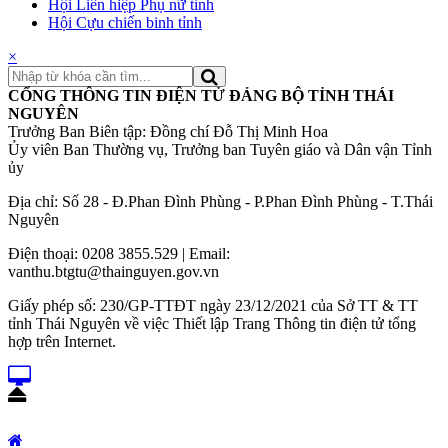
Hội Liên hiệp Phụ nữ tỉnh
Hội Cựu chiến binh tỉnh
×
CỔNG THÔNG TIN ĐIỆN TỬ ĐẢNG BỘ TỈNH THÁI
NGUYÊN
Trưởng Ban Biên tập: Đồng chí Đỗ Thị Minh Hoa
Ủy viên Ban Thường vụ, Trưởng ban Tuyên giáo và Dân vận Tỉnh
ủy
Địa chỉ: Số 28 - Đ.Phan Đình Phùng - P.Phan Đình Phùng - T.Thái
Nguyên
Điện thoại: 0208 3855.529 | Email:
vanthu.btgtu@thainguyen.gov.vn
Giấy phép số: 230/GP-TTĐT ngày 23/12/2021 của Sở TT & TT
tỉnh Thái Nguyên về việc Thiết lập Trang Thông tin điện tử tổng
hợp trên Internet.