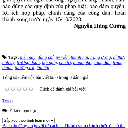
bảo đúng các quy định của pháp luật; bảo đảm quyền,
lợi ích hợp pháp, chính đáng của công dân; hoàn
thành xong trước ngày 15/10/2023.
Nguyễn Hùng Cường
Tags:
hiện nay
,
đồng chí
,
ủy viên
,
thanh hải
,
trung ương
,
bí thư
,
tỉnh ủy
,
trưởng đoàn
,
hội nghị
,
chủ trì
,
thành phố
,
công dân
,
trung
thành
,
thường trú
,
tân hội
Tổng số điểm của bài viết là: 0 trong 0 đánh giá
Click để đánh giá bài viết
Tweet
Ý kiến bạn đọc
Bạn cần đăng nhập với tư cách là
Thành viên chính thức
để có thể