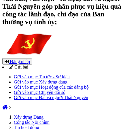
Thái Nguyên góp phần phục vụ hiệu quả
công tác lãnh đạo, chỉ đạo của Ban
thường vụ tỉnh ủy;
Đăng nhập
Gửi bài
Gửi vào mục Tin tức - Sự kiện
Gửi vào mục Xây dựng đảng
Gửi vào mục Hoạt động của các đảng bộ
Gửi vào mục Chuyển đổi số
Gửi vào mục Đất và người Thái Nguyên
Xây dựng Đảng
Công tác Nội chính
Tin hoạt động