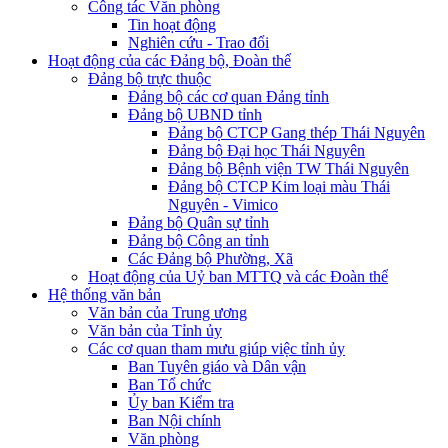
Công tác Văn phòng
Tin hoạt động
Nghiên cứu - Trao đổi
Hoạt động của các Đảng bộ, Đoàn thể
Đảng bộ trực thuộc
Đảng bộ các cơ quan Đảng tỉnh
Đảng bộ UBND tỉnh
Đảng bộ CTCP Gang thép Thái Nguyên
Đảng bộ Đại học Thái Nguyên
Đảng bộ Bệnh viện TW Thái Nguyên
Đảng bộ CTCP Kim loại màu Thái
Nguyên - Vimico
Đảng bộ Quân sự tỉnh
Đảng bộ Công an tỉnh
Các Đảng bộ Phường, Xã
Hoạt động của Uỷ ban MTTQ và các Đoàn thể
Hệ thống văn bản
Văn bản của Trung ương
Văn bản của Tỉnh ủy
Các cơ quan tham mưu giúp việc tỉnh ủy
Ban Tuyên giáo và Dân vận
Ban Tổ chức
Ủy ban Kiểm tra
Ban Nội chính
Văn phòng