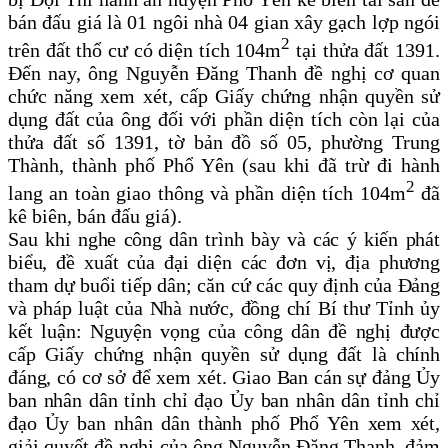
bán đấu giá là 01 ngôi nhà 04 gian xây gạch lợp ngói
2
trên đất thổ cư có diện tích 104m
tại thửa đất 1391.
Đến nay, ông Nguyễn Đăng Thanh đề nghị cơ quan
chức năng xem xét, cấp Giấy chứng nhận quyền sử
dụng đất của ông đối với phần diện tích còn lại của
thửa đất số 1391, tờ bản đồ số 05, phường Trung
Thành, thành phố Phổ Yên (sau khi đã trừ đi hành
2
lang an toàn giao thông và phần diện tích 104m
đã
kê biên, bán đấu giá).
Sau khi nghe công dân trình bày và các ý kiến phát
biểu, đề xuất của đại diện các đơn vị, địa phương
tham dự buổi tiếp dân; căn cứ các quy định của Đảng
và pháp luật của Nhà nước, đồng chí Bí thư Tỉnh ủy
kết luận: Nguyện vọng của công dân đề nghị được
cấp Giấy chứng nhận quyền sử dụng đất
là chính
đáng, có cơ sở để xem xét
. Giao Ban cán sự đảng Ủy
ban nhân dân tỉnh chỉ đạo Ủy ban nhân dân tỉnh chỉ
đạo Ủy ban nhân dân thành phố Phổ Yên xem xét,
giải quyết đề nghị của ông Nguyễn Đăng Thanh, đảm