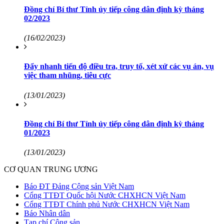
Đồng chí Bí thư Tỉnh ủy tiếp công dân định kỳ tháng
02/2023
(16/02/2023)
Đẩy nhanh tiến độ điều tra, truy tố, xét xử các vụ án, vụ
việc tham nhũng, tiêu cực
(13/01/2023)
Đồng chí Bí thư Tỉnh ủy tiếp công dân định kỳ tháng
01/2023
(13/01/2023)
CƠ QUAN TRUNG ƯƠNG
Báo ĐT Đảng Cộng sản Việt Nam
Cổng TTĐT Quốc hội Nước CHXHCN Việt Nam
Cổng TTĐT Chính phủ Nước CHXHCN Việt Nam
Báo Nhân dân
Tạp chí Cộng sản