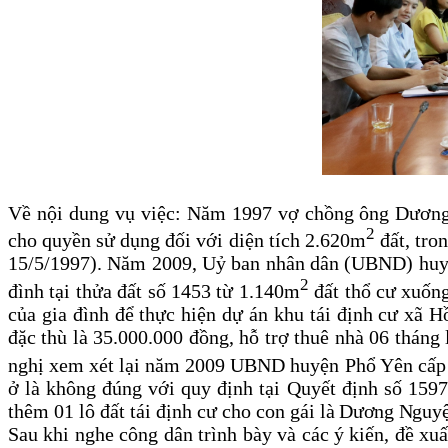
Về nội dung vụ việc: Năm 1997 vợ chồng ông Dương
2
cho quyền sử dụng đối với diện tích 2.620m
đất, tro
15/5/1997). Năm 2009, Uỷ ban nhân dân (UBND) huyện
2
đình tại thửa đất số 1453 từ 1.140m
đất thổ cư xuốn
của gia đình để thực hiện dự án khu tái định cư xã 
đặc thù là 35.000.000 đồng, hỗ trợ thuê nhà 06 tháng
nghị xem xét lại năm 2009 UBND huyện Phổ Yên cấp đ
ở là không đúng với quy định tại Quyết định số 15
thêm 01 lô đất tái định cư cho con gái
là Dương Nguyệ
Sau khi nghe công dân trình bày và các ý kiến, đề xu