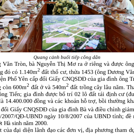
Quang cảnh buổi tiếp công dân
 Văn Tròn, bà Nguyễn Thị Mơ ra ở riêng và được ô
2
ng đó có 1.140m
đất thổ cư, thửa 1453 (ông Dương V
 Phổ Yên cấp đổi Giấy CNQSDĐ của gia đình ông Tròn
2
2
g còn 600m
đất ở và 540m
đất trồng cây lâu năm. T
Hồng Tiến; gia đình được bố trí 02 lô đất tái định c
 là 14.400.000 đồng và các khoản hỗ trợ, bồi thường 
ổi Giấy CNQSDĐ của gia đình Bà và điều chỉnh giảm d
97/2007/QĐ-UBND ngày 10/8/2007 của UBND tỉnh; đề ng
t Hà sinh năm 2000
.
ất của đại diện lãnh đạo các đơn vị, địa phương tham d