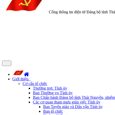
Cổng thông tin điện tử Đảng bộ tỉnh Th
Giới thiệu
Cơ cấu tổ chức
Thường trực Tỉnh ủy
Ban Thường vụ Tỉnh ủy
Ban Chấp hành Đảng bộ tỉnh Thái Nguyên, nhiệm
Các cơ quan tham mưu giúp việc Tỉnh ủy
Ban Tuyên giáo và Dân vận Tỉnh ủy
Ban tổ chức