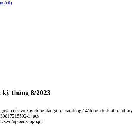
n (cũ)
h kỳ tháng 8/2023
ainguyen.dcs.vn/xay-dung-dang/tin-hoat-dong-14/dong-chi-bi-thu-tinh-u
0230817215502-1.jpeg
.dcs.vn/uploads/logo.gif