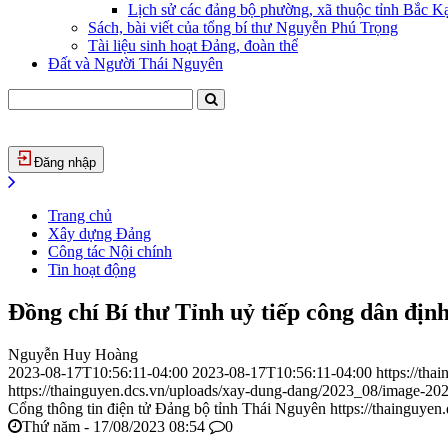
Lịch sử các đảng bộ phường, xã thuộc tỉnh Bắc Kạ
Sách, bài viết của tổng bí thư Nguyễn Phú Trọng
Tài liệu sinh hoạt Đảng, đoàn thể
Đất và Người Thái Nguyên
Đăng nhập
Trang chủ
Xây dựng Đảng
Công tác Nội chính
Tin hoạt động
Đồng chí Bí thư Tỉnh uỷ tiếp công dân địn
Nguyễn Huy Hoàng
2023-08-17T10:56:11-04:00
2023-08-17T10:56:11-04:00
https://th
https://thainguyen.dcs.vn/uploads/xay-dung-dang/2023_08/image-2
Cổng thông tin điện tử Đảng bộ tỉnh Thái Nguyên
https://thainguyen
Thứ năm - 17/08/2023 08:54
0