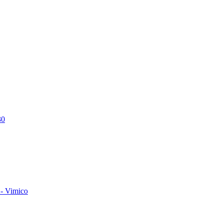
30
- Vimico