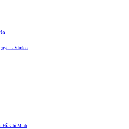
yên
n
guyên - Vimico
ch Hồ Chí Minh