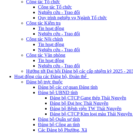
Công tác Tổ chức
Công tác Tổ chức
Nghiên cứu - Trao đổi
Quy trình nghiệp vụ Ngành Tổ chức
Công tác Kiểm tra
Tin hoạt động
Nghiên cứu - Trao đổi
Công tác Nội chính
Tin hoạt động
Nghiên cứu - Trao đổi
Công tác Văn phòng
Tin hoạt động
Nghiên cứu - Trao đổi
Hướng tới Đại hội Đảng bộ các cấp nhiệm kỳ 2025 - 20
Hoạt động của các Đảng bộ, Đoàn thể
Đảng bộ trực thuộc
Đảng bộ các cơ quan Đảng tỉnh
Đảng bộ UBND tỉnh
Đảng bộ CTCP Gang thép Thái Nguyên
Đảng bộ Đại học Thái Nguyên
Đảng bộ Bệnh viện TW Thái Nguyên
Đảng bộ CTCP Kim loại màu Thái Nguyên 
Đảng bộ Quân sự tỉnh
Đảng bộ Công an tỉnh
Các Đảng bộ Phường, Xã