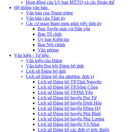
Hoạt động của Uỷ ban MTTQ và các Đoàn thể
Hệ thống văn bản
Văn bản của Trung ương
Văn bản của Tỉnh ủy
Các cơ quan tham mưu giúp việc tỉnh ủy
Ban Tuyên giáo và Dân vận
Ban Tổ chức
Ủy ban Kiểm tra
Ban Nội chính
Văn phòng
Văn kiện - Tư liệu
Văn kiện của Đảng
Văn kiện Đại hội Đảng bộ tỉnh
Lịch sử Đảng bộ tỉnh
Lịch sử Đảng bộ địa phương, đơn vị
Lịch sử Đảng bộ TP.Thái Nguyên
Lịch sử Đảng bộ TP.Sông Công
Lịch sử Đảng bộ TP.Phổ Yên
Lịch sử Đảng bộ huyện Đại Từ
Lịch sử Đảng bộ huyện Định Hóa
Lịch sử Đảng bộ huyện Đồng Hỷ
Lịch sử Đảng bộ huyện Phú Bình
Lịch sử Đảng bộ huyện Phú Lương
Lịch sử Đảng bộ huyện Võ Nhai
Lịch sử Đảng bộ các đơn vị trực thuộc