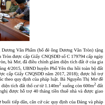
ng Dương Văn Phẩm (bố đẻ ông Dương Văn Tròn) tặng
ăn Tròn được cấp Giấy CNQSDĐ số C 179794 cấp ngày
, bà Mơ, đã điều chỉnh giảm diện tích đất ở của gia
háng 4/2015, UBND huyện Phổ Yên thu hồi toàn bộ đất
ư (được cấp Giấy CNQSDĐ năm 2017, 2018); được hỗ trợ
khác theo quy định của pháp luật. Bà Nguyễn Thị Mơ đề
2
2
iện tích đất thổ cư từ 1.140m
xuống còn 600m
đất
hị được hỗ trợ 40 tháng tiền thuê nhà và được giao
ự buổi tiếp dân, căn cứ các quy định của Đảng và pháp