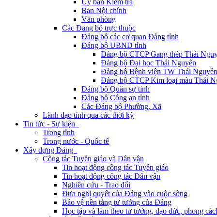
Ủy ban Kiểm tra
Ban Nội chính
Văn phòng
Các Đảng bộ trực thuộc
Đảng bộ các cơ quan Đảng tỉnh
Đảng bộ UBND tỉnh
Đảng bộ CTCP Gang thép Thái Ngu
Đảng bộ Đại học Thái Nguyên
Đảng bộ Bệnh viện TW Thái Nguyê
Đảng bộ CTCP Kim loại màu Thái N
Đảng bộ Quân sự tỉnh
Đảng bộ Công an tỉnh
Các Đảng bộ Phường, Xã
Lãnh đạo tỉnh qua các thời kỳ
Tin tức - Sự kiện
Trong tỉnh
Trong nước - Quốc tế
Xây dựng Đảng
Công tác Tuyên giáo và Dân vận
Tin hoạt động công tác Tuyên giáo
Tin hoạt động công tác Dân vận
Nghiên cứu - Trao đổi
Đưa nghị quyết của Đảng vào cuộc sống
Bảo vệ nền tảng tư tưởng của Đảng
Học tập và làm theo tư tưởng, đạo đức, phong cá