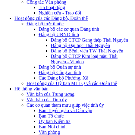
Công tác Văn phòng
Tin hoạt động
Nghiên cứu - Trao đổi
Hoạt động của các Đảng bộ, Đoàn thể
Đảng bộ trực thuộc
Đảng bộ các cơ quan Đảng tỉnh
Đảng bộ UBND tỉnh
Đảng bộ CTCP Gang thép Thái Nguyên
Đảng bộ Đại học Thái Nguyên
Đảng bộ Bệnh viện TW Thái Nguyên
Đảng bộ CTCP Kim loại màu Thái
Nguyên - Vimico
Đảng bộ Quân sự tỉnh
Đảng bộ Công an tỉnh
Các Đảng bộ Phường, Xã
Hoạt động của Uỷ ban MTTQ và các Đoàn thể
Hệ thống văn bản
Văn bản của Trung ương
Văn bản của Tỉnh ủy
Các cơ quan tham mưu giúp việc tỉnh ủy
Ban Tuyên giáo và Dân vận
Ban Tổ chức
Ủy ban Kiểm tra
Ban Nội chính
Văn phòng