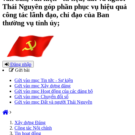
Thái Nguyên góp phần phục vụ hiệu quả
công tác lãnh đạo, chỉ đạo của Ban
thường vụ tỉnh ủy;
Đăng nhập
Gửi bài
Gửi vào mục Tin tức - Sự kiện
Gửi vào mục Xây dựng đảng
Gửi vào mục Hoạt động của các đảng bộ
Gửi vào mục Chuyển đổi số
Gửi vào mục Đất và người Thái Nguyên
Xây dựng Đảng
Công tác Nội chính
Tin hoạt động