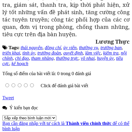
tra, giám sát, thanh tra, kịp thời phát hiện, xử
lý tốt những vấn đề phát sinh, tăng cường công
tác tuyên truyền; công tác phối hợp của các cơ
quan, đơn vị trong phòng, chống tham nhũng,
tiêu cực trên địa bàn huyện.
Lương Thực
Tags:
thái nguyên
,
đồng chí
,
ủy viên
,
thường vụ
,
trưởng ban
,
triển khai
,
tỉnh ủy
,
trưởng đoàn
,
quyết định
,
làm việc
,
kiểm tra
,
nội
chính
,
chỉ đạo
,
tham nhũng
,
thường trực
,
võ nhai
,
huyện ủy
,
tiêu
cực
,
kế hoạch
Tổng số điểm của bài viết là: 0 trong 0 đánh giá
Click để đánh giá bài viết
Tweet
Ý kiến bạn đọc
Bạn cần đăng nhập với tư cách là
Thành viên chính thức
để có thể
bình luận