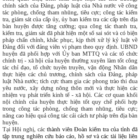
chính sách của Đảng, pháp luật của Nhà nước về công
tác phòng, chống tham nhũng, tiêu cực; công tác kiểm
tra, giám sát của cấp ủy, ủy ban kiểm tra các cấp trên địa
bàn huyện được tăng cường; qua công tác thanh tra,
kiểm tra, giám sát đã phát hiện một số sai sót và có biện
pháp chấn chỉnh, khắc phục, kịp thời xử lý kỷ luật về
Đảng đối với đảng viên vi phạm theo quy định. UBND
huyện đã phối hợp với Ủy ban MTTQ và các tổ chức
chính trị - xã hội của huyện thường xuyên làm tốt công
tác chỉ đạo, tổ chức tuyên truyền, vận động Nhân dân
thực hiện các chủ trương, chính sách của Đảng, pháp
luật Nhà nước; tích cực tham gia các phong trào thi đua
yêu nước, xây dựng nông thôn mới và thực hiện các
nhiệm vụ phát triển kinh tế - xã hội. Các cơ quan khối
nội chính của huyện thực hiện tốt quy chế phối hợp
trong công tác phòng, chống tham nhũng, tiêu cực;
nâng cao hiệu quả công tác cải cách tư pháp trên địa bàn
huyện.
Tại Hội nghị, các
thành viên Đoàn kiểm tra của tỉnh đã
tập trung nghiên cứu báo cáo, hồ sơ và các tài liệu liên