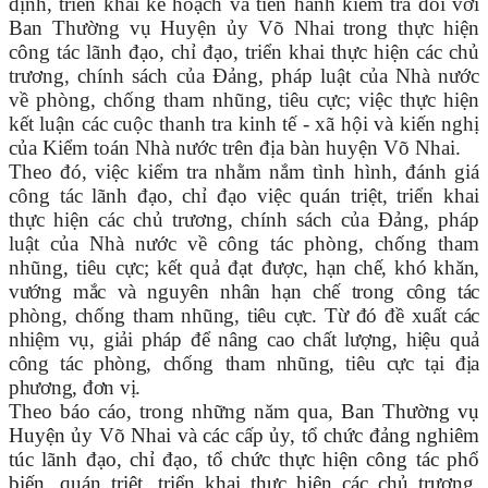
định, triển khai kế hoạch và tiến hành kiểm tra đối với
Ban Thường vụ Huyện ủy Võ Nhai trong thực hiện
công tác lãnh đạo, chỉ đạo, triển khai thực hiện các chủ
trương, chính sách của Đảng, pháp luật của Nhà nước
về phòng, chống tham nhũng, tiêu cực; việc thực hiện
kết luận các cuộc thanh tra kinh tế - xã hội và kiến nghị
của Kiểm toán Nhà nước trên địa bàn huyện Võ Nhai.
Theo đó, việc kiểm tra nhằm nắm tình hình, đánh giá
công tác lãnh đạo, chỉ đạo việc quán triệt, triển khai
thực hiện các chủ trương, chính sách của Đảng, pháp
luật của Nhà nước về công tác phòng, chống tham
nhũng, tiêu cực; kết quả đạt được, hạn
chế, khó khăn,
vướng mắc và nguyên nhân hạn chế trong công tác
phòng, chống tham nhũng, tiêu cực. Từ đó đề xuất các
nhiệm vụ, giải pháp để nâng cao chất lượng, hiệu quả
công tác phòng, chống tham nhũng, tiêu cực tại địa
phương, đơn vị.
Theo báo cáo, trong những năm qua,
Ban Thường vụ
Huyện ủy Võ Nhai và các cấp ủy, tổ chức đảng nghiêm
túc lãnh đạo, chỉ đạo, tổ chức thực hiện công tác phổ
biến, quán triệt, triển khai thực hiện các chủ trương,