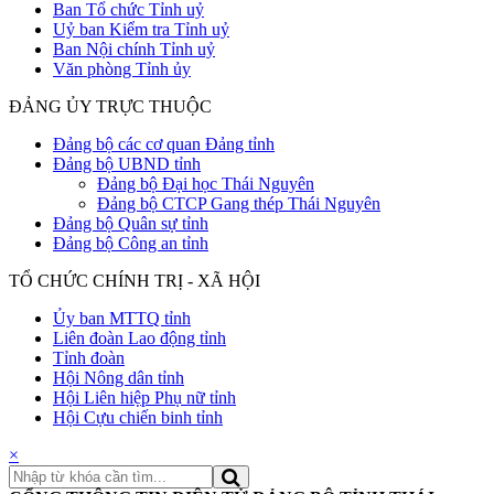
Ban Tổ chức Tỉnh uỷ
Uỷ ban Kiểm tra Tỉnh uỷ
Ban Nội chính Tỉnh uỷ
Văn phòng Tỉnh ủy
ĐẢNG ỦY TRỰC THUỘC
Đảng bộ các cơ quan Đảng tỉnh
Đảng bộ UBND tỉnh
Đảng bộ Đại học Thái Nguyên
Đảng bộ CTCP Gang thép Thái Nguyên
Đảng bộ Quân sự tỉnh
Đảng bộ Công an tỉnh
TỔ CHỨC CHÍNH TRỊ - XÃ HỘI
Ủy ban MTTQ tỉnh
Liên đoàn Lao động tỉnh
Tỉnh đoàn
Hội Nông dân tỉnh
Hội Liên hiệp Phụ nữ tỉnh
Hội Cựu chiến binh tỉnh
×