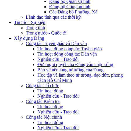
Đảng bộ Quân sự tỉnh
Đảng bộ Công an tỉnh
Các Đảng bộ Phường, Xã
Lãnh đạo tỉnh qua các thời kỳ
Tin tức - Sự kiện
Trong tỉnh
Trong nước - Quốc tế
Xây dựng Đảng
Công tác Tuyên giáo và Dân vận
Tin hoạt động công tác Tuyên giáo
Tin hoạt động công tác Dân vận
Nghiên cứu - Trao đổi
Đưa nghị quyết của Đảng vào cuộc sống
Bảo vệ nền tảng tư tưởng của Đảng
Học tập và làm theo tư tưởng, đạo đức, phong
cách Hồ Chí Minh
Công tác Tổ chức
Tin hoạt động
Nghiên cứu - Trao đổi
Công tác Kiểm tra
Tin hoạt động
Nghiên cứu - Trao đổi
Công tác Nội chính
Tin hoạt động
Nghiên cứu - Trao đổi