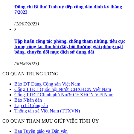
Đồng chí Bí thư Tỉnh uỷ tiếp công dân định kỳ tháng
7/2023
(18/07/2023)
Tập huấn công tác phòng, chống tham nhũng, tiêu cực
trong công tác thu hồi đất, bồi thường giải phóng mặt
bằng, chuyển đổi mục đích sử dụng đất
(30/06/2023)
CƠ QUAN TRUNG ƯƠNG
Báo ĐT Đảng Cộng sản Việt Nam
Cổng TTĐT Quốc hội Nước CHXHCN Việt Nam
Cổng TTĐT Chính phủ Nước CHXHCN Việt Nam
Báo Nhân dân
Tạp chí Cộng sản
Thông tấn xã Việt Nam (TTXVN)
CƠ QUAN THAM MƯU GIÚP VIỆC TỈNH ỦY
Ban Tuyên giáo và Dân vận