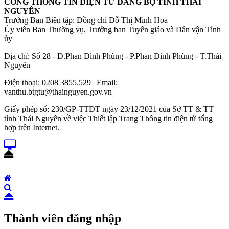
CỔNG THÔNG TIN ĐIỆN TỬ ĐẢNG BỘ TỈNH THÁI
NGUYÊN
Trưởng Ban Biên tập: Đồng chí Đỗ Thị Minh Hoa
Ủy viên Ban Thường vụ, Trưởng ban Tuyên giáo và Dân vận Tỉnh
ủy
Địa chỉ: Số 28 - Đ.Phan Đình Phùng - P.Phan Đình Phùng - T.Thái
Nguyên
Điện thoại: 0208 3855.529 | Email:
vanthu.btgtu@thainguyen.gov.vn
Giấy phép số: 230/GP-TTĐT ngày 23/12/2021 của Sở TT & TT
tỉnh Thái Nguyên về việc Thiết lập Trang Thông tin điện tử tổng
hợp trên Internet.
Thành viên đăng nhập