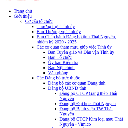
Trang chủ
Giới thiệu
Cơ cấu tổ chức
Thường trực Tỉnh ủy
Ban Thường vụ Tỉnh ủy
Ban Chấp hành Đảng bộ tỉnh Thái Nguyên,
nhiệm kỳ 2020 - 2025
Các cơ quan tham mưu giúp việc Tỉnh ủy
Ban Tuyên giáo và Dân vận Tỉnh ủy
Ban Tổ chức
Ủy ban Kiểm tra
Ban Nội chính
Văn phòng
Các Đảng bộ trực thuộc
Đảng bộ các cơ quan Đảng tỉnh
Đảng bộ UBND tỉnh
Đảng bộ CTCP Gang thép Thái
Nguyên
Đảng bộ Đại học Thái Nguyên
Đảng bộ Bệnh viện TW Thái
Nguyên
Đảng bộ CTCP Kim loại màu Thái
Nguyên - Vimico