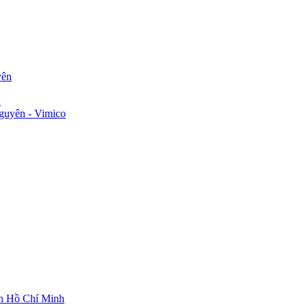
yên
n
guyên - Vimico
ch Hồ Chí Minh