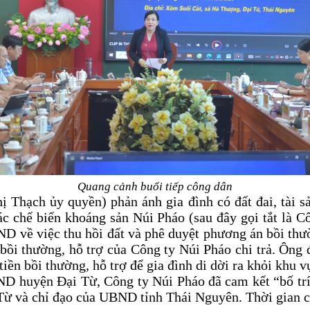
Quang cảnh buổi tiếp công dân
Thạch ủy quyền) phản ánh gia đình có đất đai, tài s
c chế biến khoáng sản Núi Pháo (sau đây gọi tắt là
về việc thu hồi đất và phê duyệt phương án bồi thườ
bồi thường, hỗ trợ của Công ty Núi Pháo chi trả. Ông 
iền bồi thường, hỗ trợ để gia đình di dời ra khỏi khu
D huyện Đại Từ, Công ty Núi Pháo đã cam kết “bố trí k
ừ và chỉ đạo của UBND tỉnh Thái Nguyên. Thời gian 