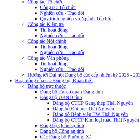
Công tác Tổ chức
Công tác Tổ chức
Nghiên cứu - Trao đổi
Quy trình nghiệp vụ Ngành Tổ chức
Công tác Kiểm tra
Tin hoạt động
Nghiên cứu - Trao đổi
Công tác Nội chính
Tin hoạt động
Nghiên cứu - Trao đổi
Công tác Văn phòng
Tin hoạt động
Nghiên cứu - Trao đổi
Hướng tới Đại hội Đảng bộ các cấp nhiệm kỳ 2025 - 20
Hoạt động của các Đảng bộ, Đoàn thể
Đảng bộ trực thuộc
Đảng bộ các cơ quan Đảng tỉnh
Đảng bộ UBND tỉnh
Đảng bộ CTCP Gang thép Thái Nguyên
Đảng bộ Đại học Thái Nguyên
Đảng bộ Bệnh viện TW Thái Nguyên
Đảng bộ CTCP Kim loại màu Thái Nguyên 
Đảng bộ Quân sự tỉnh
Đảng bộ Công an tỉnh
Các Đảng bộ Phường, Xã