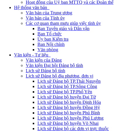
Hoạt động của Uỷ ban MTTQ và các Đoàn thể
Hệ thống văn bản
Văn bản của Trung ương
Văn bản của Tỉnh ủy
Các cơ quan tham mưu giúp việc tỉnh ủy
Ban Tuyên giáo và Dân vận
Ban Tổ chức
Ủy ban Kiểm tra
Ban Nội chính
Văn phòng
Văn kiện - Tư liệu
Văn kiện của Đảng
Văn kiện Đại hội Đảng bộ tỉnh
Lịch sử Đảng bộ tỉnh
Lịch sử Đảng bộ địa phương, đơn vị
Lịch sử Đảng bộ TP.Thái Nguyên
Lịch sử Đảng bộ TP.Sông Công
Lịch sử Đảng bộ TP.Phổ Yên
Lịch sử Đảng bộ huyện Đại Từ
Lịch sử Đảng bộ huyện Định Hóa
Lịch sử Đảng bộ huyện Đồng Hỷ
Lịch sử Đảng bộ huyện Phú Bình
Lịch sử Đảng bộ huyện Phú Lương
Lịch sử Đảng bộ huyện Võ Nhai
Lịch sử Đảng bộ các đơn vị trực thuộc