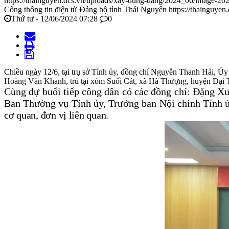
https://thainguyen.dcs.vn/uploads/xay-dung-dang/2024_06/image-2
Cổng thông tin điện tử Đảng bộ tỉnh Thái Nguyên
https://thainguyen
Thứ tư - 12/06/2024 07:28
0
Chiều ngày 12/6, tại trụ sở Tỉnh ủy, đồng chí Nguyễn Thanh Hải, Ủy
Hoàng Văn Khanh, trú tại xóm Suối Cát, xã Hà Thượng, huyện Đại 
Cùng dự buổi tiếp công dân có các đồng chí:
Đặng Xu
Ban Thường vụ Tỉnh ủy, Trưởng ban Nội chính Tỉnh 
cơ quan, đơn vị liên quan.