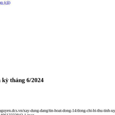
n (cũ)
h kỳ tháng 6/2024
ainguyen.dcs.vn/xay-dung-dang/tin-hoat-dong-14/dong-chi-bi-thu-tinh-