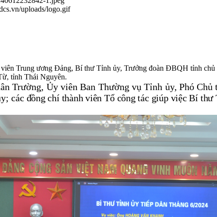
0240612232842-1.jpeg
.dcs.vn/uploads/logo.gif
 viên Trung ương Đảng, Bí thư Tỉnh ủy, Trưởng đoàn ĐBQH tỉnh chủ tr
Từ, tỉnh Thái Nguyên.
ân Trường, Ủy viên
Ban Thường vụ Tỉnh ủy
, Phó Chủ
ủy;
các đồng chí thành viên Tổ công tác giúp việc Bí thư 