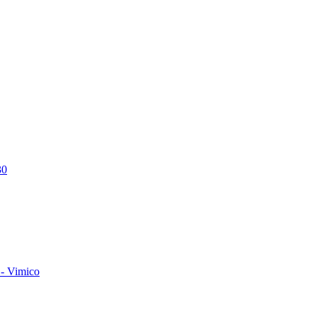
30
- Vimico