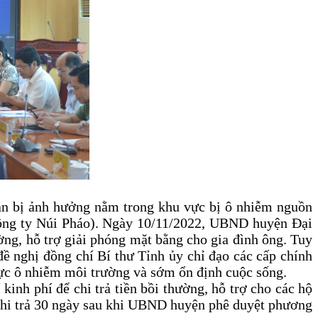
ản bị ảnh hưởng nằm trong khu vực bị ô nhiễm nguồn
 Công ty Núi Pháo). Ngày 10/11/2022, UBND huyện Đại
ng, hỗ trợ giải phóng mặt bằng cho gia đình ông. Tuy
đề nghị đồng chí Bí thư Tỉnh ủy chỉ đạo các cấp chính
 vực ô nhiễm môi trường và sớm ổn định cuộc sống.
inh phí để chi trả tiền bồi thường, hỗ trợ cho các hộ
chi trả 30 ngày sau khi UBND huyện phê duyệt phương