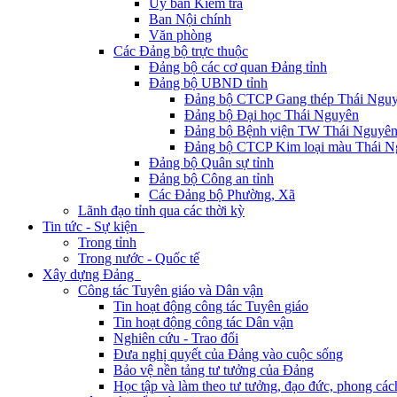
Ủy ban Kiểm tra
Ban Nội chính
Văn phòng
Các Đảng bộ trực thuộc
Đảng bộ các cơ quan Đảng tỉnh
Đảng bộ UBND tỉnh
Đảng bộ CTCP Gang thép Thái Ngu
Đảng bộ Đại học Thái Nguyên
Đảng bộ Bệnh viện TW Thái Nguyê
Đảng bộ CTCP Kim loại màu Thái N
Đảng bộ Quân sự tỉnh
Đảng bộ Công an tỉnh
Các Đảng bộ Phường, Xã
Lãnh đạo tỉnh qua các thời kỳ
Tin tức - Sự kiện
Trong tỉnh
Trong nước - Quốc tế
Xây dựng Đảng
Công tác Tuyên giáo và Dân vận
Tin hoạt động công tác Tuyên giáo
Tin hoạt động công tác Dân vận
Nghiên cứu - Trao đổi
Đưa nghị quyết của Đảng vào cuộc sống
Bảo vệ nền tảng tư tưởng của Đảng
Học tập và làm theo tư tưởng, đạo đức, phong cá