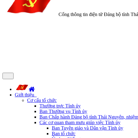
Cổng thông tin điện tử Đảng bộ tỉnh Th
Giới thiệu
Cơ cấu tổ chức
Thường trực Tỉnh ủy
Ban Thường vụ Tỉnh ủy
Ban Chấp hành Đảng bộ tỉnh Thái Nguyên, nhiệm
Các cơ quan tham mưu giúp việc Tỉnh ủy
Ban Tuyên giáo và Dân vận Tỉnh ủy
Ban tổ chức