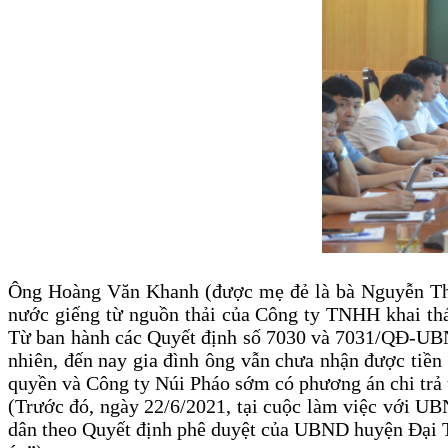
Ông Hoàng Văn Khanh (được mẹ đẻ là bà Nguyễn Thị 
nước giếng từ nguồn thải của Công ty TNHH khai thá
Từ ban hành các Quyết định số 7030 và 7031/QĐ-UBND 
nhiên, đến nay gia đình ông vẫn chưa nhận được tiền 
quyền và Công ty Núi Pháo sớm có phương án chi trả t
(Trước đó, ngày 22/6/2021, tại cuộc làm việc với UBN
dân theo Quyết định phê duyệt của UBND huyện Đại T