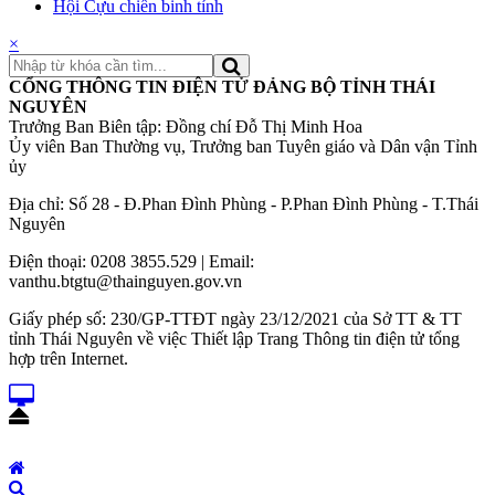
Hội Cựu chiến binh tỉnh
×
CỔNG THÔNG TIN ĐIỆN TỬ ĐẢNG BỘ TỈNH THÁI
NGUYÊN
Trưởng Ban Biên tập: Đồng chí Đỗ Thị Minh Hoa
Ủy viên Ban Thường vụ, Trưởng ban Tuyên giáo và Dân vận Tỉnh
ủy
Địa chỉ: Số 28 - Đ.Phan Đình Phùng - P.Phan Đình Phùng - T.Thái
Nguyên
Điện thoại: 0208 3855.529 | Email:
vanthu.btgtu@thainguyen.gov.vn
Giấy phép số: 230/GP-TTĐT ngày 23/12/2021 của Sở TT & TT
tỉnh Thái Nguyên về việc Thiết lập Trang Thông tin điện tử tổng
hợp trên Internet.