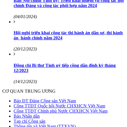
Ban Nội chính Tỉnh ủy: Triển khai nhiệm vụ công tác nội
chính Đảng và công tác phối hợp năm 2024
(04/01/2024)
Hội nghị triển khai công tác thi hành án dân sự, thi hành
án hành chính năm 2024
(20/12/2023)
Đồng chí Bí thư Tỉnh uỷ tiếp công dân định kỳ tháng
12/2023
(14/12/2023)
CƠ QUAN TRUNG ƯƠNG
Báo ĐT Đảng Cộng sản Việt Nam
Cổng TTĐT Quốc hội Nước CHXHCN Việt Nam
Cổng TTĐT Chính phủ Nước CHXHCN Việt Nam
Báo Nhân dân
Tạp chí Cộng sản
Thông tấn xã Việt Nam (TTXVN)