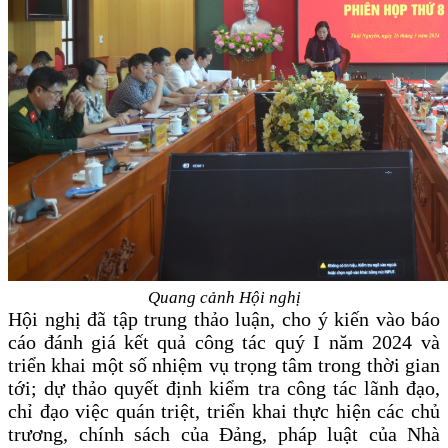
Quang cảnh Hội nghị
Hội nghị đã tập trung thảo luận, cho ý kiến vào
b
áo
cáo đánh giá
kết quả công tác quý I năm 2024 và
triển khai một số nhiệm vụ trọng tâm trong thời gian
tới
;
dự thảo quyết định kiểm tra công tác lãnh đạo,
chỉ đạo việc quán triệt, triển khai thực hiện các chủ
trương, chính sách của Đảng, pháp luật của Nhà