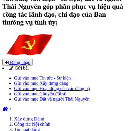
Thái Nguyên góp phần phục vụ hiệu quả
công tác lãnh đạo, chỉ đạo của Ban
thường vụ tỉnh ủy;
Đăng nhập
Gửi bài
Gửi vào mục Tin tức - Sự kiện
Gửi vào mục Xây dựng đảng
Gửi vào mục Hoạt động của các đảng bộ
Gửi vào mục Chuyển đổi số
Gửi vào mục Đất và người Thái Nguyên
Xây dựng Đảng
Công tác Nội chính
Tin hoạt động