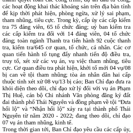
các hoạt động khai thác khoáng sản trên địa bàn tỉnh
để kịp thời phát hiện, phòng ngừa, xử lý sai phạm,
tham nhũng, tiêu cực
. Trong kỳ, cấp ủy các cấp kiểm
tra 75 đảng viên, 65 tổ chức đảng;
uỷ
ban
k
iểm tra
các cấp kiểm tra đối với 14 đảng viên, 04 tổ chức
đảng;
toàn ngành Thanh tra tiến hành 92 cuộc thanh
tra, kiểm tra/645 cơ quan, tổ chức, cá nhân.
Các cơ
quan tiến hành tố tụng đẩy nhanh tiến độ điều tra,
truy tố, xét xử các vụ án, vụ việc tham nhũng, tiêu
cực. Cơ quan điều tra phát hiện, khởi tố mới 04 vụ/08
bị can về tội tham nhũng;
t
òa án nhân dân hai cấp
thuộc tỉnh xét xử 08 vụ/13 bị cáo;
Ban Chỉ đạo đưa ra
khỏi diện theo dõi, chỉ đạo xử lý đối với vụ án
Phạm
Thị Huệ, cán bộ Chi nhánh Văn phòng đăng ký đất
đai thành phố Thái Nguyên và đồng phạm về tội “Đưa
hối lộ” và “Nhận hối lộ” xảy ra tại thành phố Thái
Nguyên từ năm 2020 - 2022
; đang theo dõi, chỉ đạo
07 vụ án tham nhũng, kinh tế.
Trong thời gian tới, Ban Chỉ đạo yêu cầu các cấp ủy,