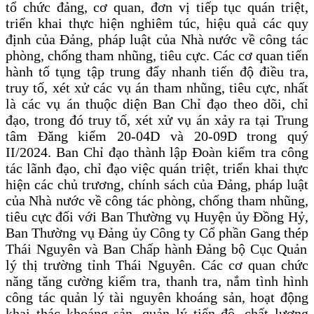
tổ chức đảng, cơ quan, đơn vị
t
iếp tục quán triệt,
triển khai thực hiện nghiêm túc, hiệu quả các quy
định của Đảng, pháp luật của Nhà nước về công tác
phòng, chống tham nhũng, tiêu cực
.
Các cơ quan tiến
hành tố tụng
tập trung đẩy nhanh tiến độ điều tra,
truy tố, xét xử các vụ án tham nhũng, tiêu cực, nhất
là các vụ án thuộc diện Ban Chỉ đạo theo dõi, chỉ
đạo, trong đó truy tố, xét xử vụ án xảy ra tại Trung
tâm Đăng kiểm 20-04D và 20-09D trong quý
II/2024
.
Ban Chỉ đạo thành lập Đoàn kiểm tra công
tác lãnh đạo, chỉ đạo việc quán triệt, triển khai
thực
hiện
các chủ trương, chính sách của Đảng, pháp luật
của Nhà nước về công tác phòng, chống tham nhũng,
tiêu cực đối với Ban Thường vụ Huyện ủy Đồng Hỷ,
Ban Thường vụ Đảng ủy
Công ty
C
ổ phần
Gang thép
Thái Nguyên
và
Ban Chấp hành Đảng bộ Cục Quản
lý thị trường tỉnh Thái Nguyên.
Các cơ quan chức
năng tăng cường kiểm tra, thanh tra, nắm tình hình
công tác quản lý tài nguyên khoáng sản, hoạt động
khai thác khoáng sản, quản lý tiến độ, chất lượng