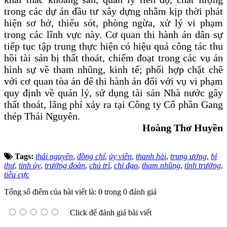
trong các dự án đầu tư xây dựng nhằm kịp thời phát
hiện sơ hở, thiếu sót, phòng ngừa, xử lý vi phạm
trong các lĩnh vực này.
Cơ quan
t
hi hành án dân sự
tiếp tục
tập trung
thực hiện có hiệu quả công tác thu
hồi tài sản
bị thất thoát, chiếm đoạt trong các vụ án
hình sự về tham nhũng, kinh tế; phối hợp chặt chẽ
với cơ quan tòa án để thi hành án đối với vụ vi phạm
quy định về quản lý, sử dụng tài sản Nhà nước gây
thất thoát, lãng phí xảy ra tại Công ty
C
ổ phần Gang
thép Thái Nguyên.
Hoàng Thơ Huyền
Tags:
thái nguyên
,
đồng chí
,
ủy viên
,
thanh hải
,
trung ương
,
bí
thư
,
tỉnh ủy
,
trưởng đoàn
,
chủ trì
,
chỉ đạo
,
tham nhũng
,
tỉnh trưởng
,
tiêu cực
Tổng số điểm của bài viết là: 0 trong 0 đánh giá
Click để đánh giá bài viết