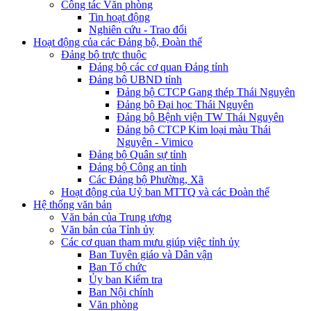
Công tác Văn phòng
Tin hoạt động
Nghiên cứu - Trao đổi
Hoạt động của các Đảng bộ, Đoàn thể
Đảng bộ trực thuộc
Đảng bộ các cơ quan Đảng tỉnh
Đảng bộ UBND tỉnh
Đảng bộ CTCP Gang thép Thái Nguyên
Đảng bộ Đại học Thái Nguyên
Đảng bộ Bệnh viện TW Thái Nguyên
Đảng bộ CTCP Kim loại màu Thái
Nguyên - Vimico
Đảng bộ Quân sự tỉnh
Đảng bộ Công an tỉnh
Các Đảng bộ Phường, Xã
Hoạt động của Uỷ ban MTTQ và các Đoàn thể
Hệ thống văn bản
Văn bản của Trung ương
Văn bản của Tỉnh ủy
Các cơ quan tham mưu giúp việc tỉnh ủy
Ban Tuyên giáo và Dân vận
Ban Tổ chức
Ủy ban Kiểm tra
Ban Nội chính
Văn phòng