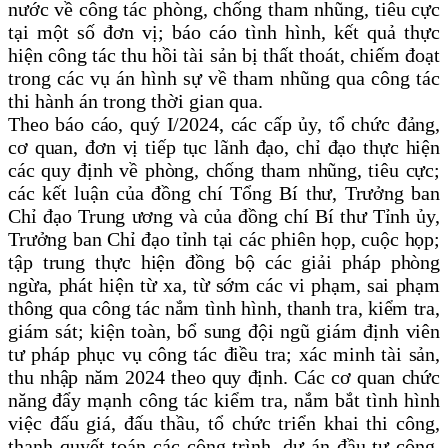
nước về công tác phòng, chống tham nhũng, tiêu cực
tại một số đơn vị; báo cáo tình hình, kết quả thực
hiện công tác thu hồi tài sản bị thất thoát, chiếm đoạt
trong các vụ án hình sự về tham nhũng qua công tác
thi hành án trong thời gian qua.
Theo báo cáo,
q
uý I/2024,
các cấp ủy, tổ chức đảng,
cơ quan, đơn vị tiếp tục lãnh đạo, chỉ đạo thực hiện
các quy định về phòng, chống tham nhũng, tiêu cực;
các
kết luận của đồng chí Tổng Bí thư, Trưởng ban
Chỉ đạo
Trung ương
và của đồng chí Bí thư Tỉnh ủy,
Trưởng
b
an Chỉ đạo
tỉnh
tại các phiên họp, cuộc họp;
tập trung thực hiện đồng bộ các giải pháp phòng
ngừa, phát hiện từ xa, từ sớm các vi phạm, sai phạm
thông qua công tác nắm tình hình, thanh tra, kiểm tra,
giám sát
; kiện toàn, bổ sung đội ngũ giám định viên
tư pháp phục vụ công tác điều tra; xác minh tài sản,
thu nhập năm 2024 theo quy định. Các cơ quan chức
năng
đẩy mạnh công tác kiểm tra, nắm bắt tình hình
việc đấu giá, đấu thầu, tổ chức triển khai thi công,
thanh quyết toán các công trình, dự án đầu tư công,