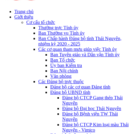
Trang chủ
Giới thiệu
Cơ cấu tổ chức
Thường trực Tỉnh ủy
Ban Thường vụ Tỉnh ủy
Ban Chấp hành Đảng bộ tỉnh Thái Nguyên,
nhiệm kỳ 2020 - 2025
Các cơ quan tham mưu giúp việc Tỉnh ủy
Ban Tuyên giáo và Dân vận Tỉnh ủy
Ban Tổ chức
Ủy ban Kiểm tra
Ban Nội chính
Văn phòng
Các Đảng bộ trực thuộc
Đảng bộ các cơ quan Đảng tỉnh
Đảng bộ UBND tỉnh
Đảng bộ CTCP Gang thép Thái
Nguyên
Đảng bộ Đại học Thái Nguyên
Đảng bộ Bệnh viện TW Thái
Nguyên
Đảng bộ CTCP Kim loại màu Thái
Nguyên - Vimico