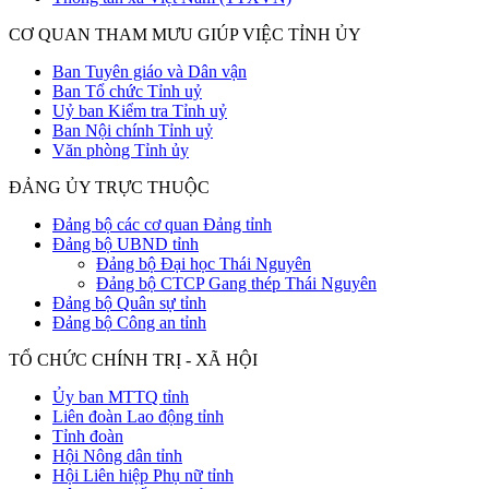
CƠ QUAN THAM MƯU GIÚP VIỆC TỈNH ỦY
Ban Tuyên giáo và Dân vận
Ban Tổ chức Tỉnh uỷ
Uỷ ban Kiểm tra Tỉnh uỷ
Ban Nội chính Tỉnh uỷ
Văn phòng Tỉnh ủy
ĐẢNG ỦY TRỰC THUỘC
Đảng bộ các cơ quan Đảng tỉnh
Đảng bộ UBND tỉnh
Đảng bộ Đại học Thái Nguyên
Đảng bộ CTCP Gang thép Thái Nguyên
Đảng bộ Quân sự tỉnh
Đảng bộ Công an tỉnh
TỔ CHỨC CHÍNH TRỊ - XÃ HỘI
Ủy ban MTTQ tỉnh
Liên đoàn Lao động tỉnh
Tỉnh đoàn
Hội Nông dân tỉnh
Hội Liên hiệp Phụ nữ tỉnh