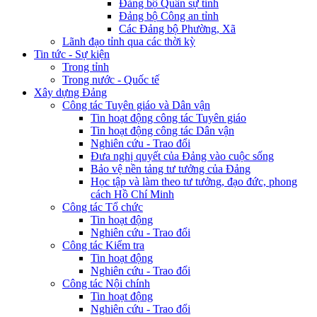
Đảng bộ Quân sự tỉnh
Đảng bộ Công an tỉnh
Các Đảng bộ Phường, Xã
Lãnh đạo tỉnh qua các thời kỳ
Tin tức - Sự kiện
Trong tỉnh
Trong nước - Quốc tế
Xây dựng Đảng
Công tác Tuyên giáo và Dân vận
Tin hoạt động công tác Tuyên giáo
Tin hoạt động công tác Dân vận
Nghiên cứu - Trao đổi
Đưa nghị quyết của Đảng vào cuộc sống
Bảo vệ nền tảng tư tưởng của Đảng
Học tập và làm theo tư tưởng, đạo đức, phong
cách Hồ Chí Minh
Công tác Tổ chức
Tin hoạt động
Nghiên cứu - Trao đổi
Công tác Kiểm tra
Tin hoạt động
Nghiên cứu - Trao đổi
Công tác Nội chính
Tin hoạt động
Nghiên cứu - Trao đổi