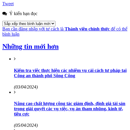
Tweet
Ý kiến bạn đọc
Bạn cần đăng nhập với tư cách là
Thành viên chính thức
để có thể
bình luận
Những tin mới hơn
Kiểm tra việc thực hiện các nhiệm vụ cải cách tư pháp tại
Công an thành phố Sông Công
(03/04/2024)
Nâng cao chất lượng công tác giám định, định giá tài sản
trong giải quyết các vụ việc, vụ án tham nhũng, kinh tế,
tiêu cực
(05/04/2024)