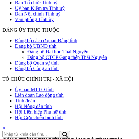
Ban Tổ chức Tỉnh uỷ
Uỷ ban Kiểm tra Tỉnh uỷ
Ban Nội chính Tỉnh uỷ
Văn phòng Tỉnh ủy
ĐẢNG ỦY TRỰC THUỘC
Đảng bộ các cơ quan Đảng tỉnh
Đảng bộ UBND tỉnh
Đảng bộ Đại học Thái Nguyên
Đảng bộ CTCP Gang thép Thái Nguyên
Đảng bộ Quân sự tỉnh
Đảng bộ Công an tỉnh
TỔ CHỨC CHÍNH TRỊ - XÃ HỘI
Ủy ban MTTQ tỉnh
Liên đoàn Lao động tỉnh
Tỉnh đoàn
Hội Nông dân tỉnh
Hội Liên hiệp Phụ nữ tỉnh
Hội Cựu chiến binh tỉnh
×