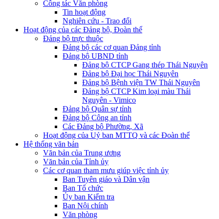
Công tác Văn phòng
Tin hoạt động
Nghiên cứu - Trao đổi
Hoạt động của các Đảng bộ, Đoàn thể
Đảng bộ trực thuộc
Đảng bộ các cơ quan Đảng tỉnh
Đảng bộ UBND tỉnh
Đảng bộ CTCP Gang thép Thái Nguyên
Đảng bộ Đại học Thái Nguyên
Đảng bộ Bệnh viện TW Thái Nguyên
Đảng bộ CTCP Kim loại màu Thái
Nguyên - Vimico
Đảng bộ Quân sự tỉnh
Đảng bộ Công an tỉnh
Các Đảng bộ Phường, Xã
Hoạt động của Uỷ ban MTTQ và các Đoàn thể
Hệ thống văn bản
Văn bản của Trung ương
Văn bản của Tỉnh ủy
Các cơ quan tham mưu giúp việc tỉnh ủy
Ban Tuyên giáo và Dân vận
Ban Tổ chức
Ủy ban Kiểm tra
Ban Nội chính
Văn phòng