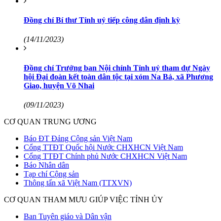
Đồng chí Bí thư Tỉnh uỷ tiếp công dân định kỳ
(14/11/2023)
Đồng chí Trưởng ban Nội chính Tỉnh uỷ tham dự Ngày
hội Đại đoàn kết toàn dân tộc tại xóm Na Bả, xã Phương
Giao, huyện Võ Nhai
(09/11/2023)
CƠ QUAN TRUNG ƯƠNG
Báo ĐT Đảng Cộng sản Việt Nam
Cổng TTĐT Quốc hội Nước CHXHCN Việt Nam
Cổng TTĐT Chính phủ Nước CHXHCN Việt Nam
Báo Nhân dân
Tạp chí Cộng sản
Thông tấn xã Việt Nam (TTXVN)
CƠ QUAN THAM MƯU GIÚP VIỆC TỈNH ỦY
Ban Tuyên giáo và Dân vận