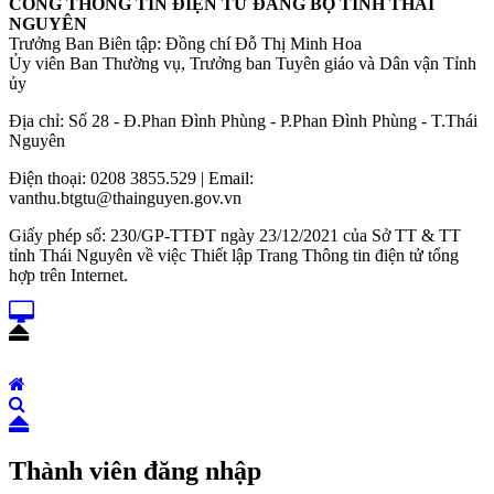
CỔNG THÔNG TIN ĐIỆN TỬ ĐẢNG BỘ TỈNH THÁI
NGUYÊN
Trưởng Ban Biên tập: Đồng chí Đỗ Thị Minh Hoa
Ủy viên Ban Thường vụ, Trưởng ban Tuyên giáo và Dân vận Tỉnh
ủy
Địa chỉ: Số 28 - Đ.Phan Đình Phùng - P.Phan Đình Phùng - T.Thái
Nguyên
Điện thoại: 0208 3855.529 | Email:
vanthu.btgtu@thainguyen.gov.vn
Giấy phép số: 230/GP-TTĐT ngày 23/12/2021 của Sở TT & TT
tỉnh Thái Nguyên về việc Thiết lập Trang Thông tin điện tử tổng
hợp trên Internet.
Thành viên đăng nhập