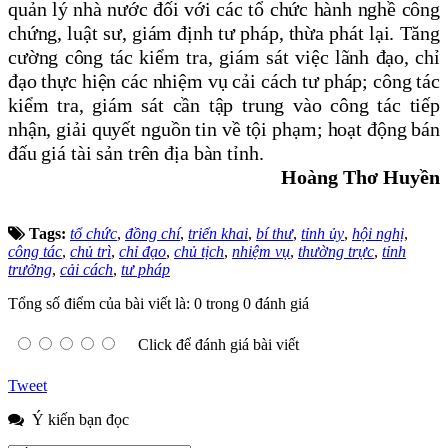
quản lý nhà nước đối với các tổ chức hành nghề công
chứng, luật sư, giám định tư pháp, thừa phát lại.
Tăng
cường
công tác kiểm tra
, giám sát
việc lãnh đạo, chỉ
đạo thực hiện các nhiệm vụ cải cách tư pháp;
công tác
kiểm tra, giám sát
cần tập trung vào
công tác tiếp
nhận, giải quyết nguồn tin về tội phạm
; hoạt động bán
đấu giá tài sản trên địa bàn tỉnh.
Hoàng Thơ Huyền
Tags:
tổ chức
,
đồng chí
,
triển khai
,
bí thư
,
tỉnh ủy
,
hội nghị
,
công tác
,
chủ trì
,
chỉ đạo
,
chủ tịch
,
nhiệm vụ
,
thường trực
,
tỉnh
trưởng
,
cải cách
,
tư pháp
Tổng số điểm của bài viết là: 0 trong 0 đánh giá
Click để đánh giá bài viết
Tweet
Ý kiến bạn đọc