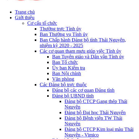
Trang chủ
Giới thiệu
Cơ cấu tổ chức
Thường trực Tỉnh ủy
Ban Thường vụ Tỉnh ủy
Ban Chấp hành Đảng bộ tỉnh Thái Nguyên,
nhiệm kỳ 2020 - 2025
Các cơ quan tham mưu giúp việc Tỉnh ủy
Ban Tuyên giáo và Dân vận Tỉnh ủy
Ban Tổ chức
Ủy ban Kiểm tra
Ban Nội chính
Văn phòng
Các Đảng bộ trực thuộc
Đảng bộ các cơ quan Đảng tỉnh
Đảng bộ UBND tỉnh
Đảng bộ CTCP Gang thép Thái
Nguyên
Đảng bộ Đại học Thái Nguyên
Đảng bộ Bệnh viện TW Thái
Nguyên
Đảng bộ CTCP Kim loại màu Thái
Nguyên - Vimico