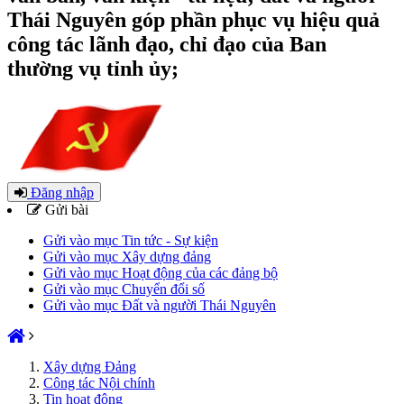
Thái Nguyên góp phần phục vụ hiệu quả
công tác lãnh đạo, chỉ đạo của Ban
thường vụ tỉnh ủy;
Đăng nhập
Gửi bài
Gửi vào mục Tin tức - Sự kiện
Gửi vào mục Xây dựng đảng
Gửi vào mục Hoạt động của các đảng bộ
Gửi vào mục Chuyển đổi số
Gửi vào mục Đất và người Thái Nguyên
Xây dựng Đảng
Công tác Nội chính
Tin hoạt động