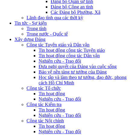
Đảng bộ Quân sự tỉnh
Đảng bộ Công an tỉnh
Các Đảng bộ Phường, Xã
Lãnh đạo tỉnh qua các thời kỳ
Tin tức - Sự kiện
Trong tỉnh
Trong nước - Quốc tế
Xây dựng Đảng
Công tác Tuyên giáo và Dân vận
Tin hoạt động công tác Tuyên giáo
Tin hoạt động công tác Dân vận
Nghiên cứu - Trao đổi
Đưa nghị quyết của Đảng vào cuộc sống
Bảo vệ nền tảng tư tưởng của Đảng
Học tập và làm theo tư tưởng, đạo đức, phong
cách Hồ Chí Minh
Công tác Tổ chức
Tin hoạt động
Nghiên cứu - Trao đổi
Công tác Kiểm tra
Tin hoạt động
Nghiên cứu - Trao đổi
Công tác Nội chính
Tin hoạt động
Nghiên cứu - Trao đổi