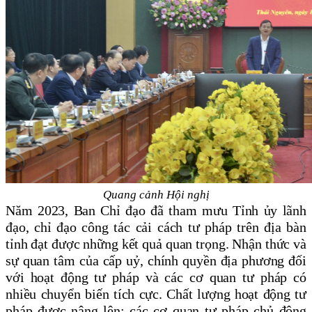
Quang cảnh Hội nghị
Năm 2023,
Ban Chỉ đạo đã tham mưu Tỉnh ủy lãnh
đạo, chỉ đạo công tác cải cách tư pháp trên địa bàn
tỉnh đạt được những kết quả quan trọng. Nhận thức và
sự quan tâm của cấp uỷ, chính quyền địa phương đối
với hoạt động tư pháp và các cơ quan tư pháp có
nhiều chuyển biến tích cực. Chất lượng hoạt động tư
pháp được nâng lên; các cơ quan tư pháp chủ động