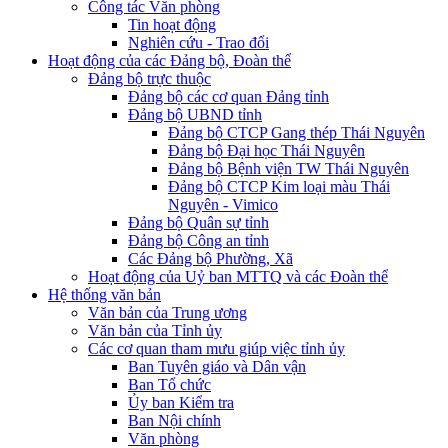
Công tác Văn phòng
Tin hoạt động
Nghiên cứu - Trao đổi
Hoạt động của các Đảng bộ, Đoàn thể
Đảng bộ trực thuộc
Đảng bộ các cơ quan Đảng tỉnh
Đảng bộ UBND tỉnh
Đảng bộ CTCP Gang thép Thái Nguyên
Đảng bộ Đại học Thái Nguyên
Đảng bộ Bệnh viện TW Thái Nguyên
Đảng bộ CTCP Kim loại màu Thái
Nguyên - Vimico
Đảng bộ Quân sự tỉnh
Đảng bộ Công an tỉnh
Các Đảng bộ Phường, Xã
Hoạt động của Uỷ ban MTTQ và các Đoàn thể
Hệ thống văn bản
Văn bản của Trung ương
Văn bản của Tỉnh ủy
Các cơ quan tham mưu giúp việc tỉnh ủy
Ban Tuyên giáo và Dân vận
Ban Tổ chức
Ủy ban Kiểm tra
Ban Nội chính
Văn phòng