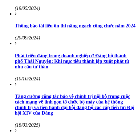
(19/05/2024)
Thông báo tài liệu ôn thi nâng ngạch công chức năm 2024
(20/09/2024)
Phát triển đảng trong doanh nghiệp ở Đảng bộ thành
phố Thái Nguyên: Khi mục tiêu thành lập xuất phát từ
nhu cầu tự thân
(10/10/2024)
Tăng cường công tác bảo vệ chính trị nội bộ trong cuộc
cách mạng về tinh gọn tổ chức bộ máy của hệ thống
chính trị và tiến hành đại hội đảng bộ các cấp tiến tới Đại
hội XIV của Đảng
(18/03/2025)