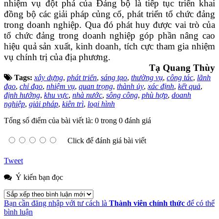
nhiệm vụ đột phá của Đảng bộ là tiếp tục triển khai
đồng bộ các giải pháp củng cố, phát triển tổ chức đảng
trong doanh nghiệp. Qua đó phát huy được vai trò của
tổ chức đảng trong doanh nghiệp góp phần nâng cao
hiệu quả sản xuất, kinh doanh, tích cực tham gia nhiệm
vụ chính trị của địa phương.
Tạ Quang Thùy
Tags:
xây dựng
,
phát triển
,
sáng tạo
,
thường vụ
,
công tác
,
lãnh
đạo
,
chỉ đạo
,
nhiệm vụ
,
quan trọng
,
thành ủy
,
xác định
,
kết quả
,
định hướng
,
khu vực
,
nhà nước
,
sông công
,
phù hợp
,
doanh
nghiệp
,
giải pháp
,
kiên trì
,
loại hình
Tổng số điểm của bài viết là: 0 trong 0 đánh giá
Click để đánh giá bài viết
Tweet
Ý kiến bạn đọc
Bạn cần đăng nhập với tư cách là
Thành viên chính thức
để có thể
bình luận