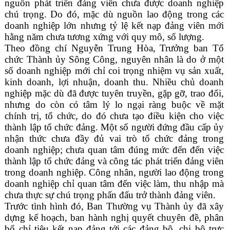
nguồn phát triển đảng viên chưa được doanh nghiệp
chú trọng. Do đó, mặc dù nguồn lao động trong các
doanh nghiệp lớn nhưng tỷ lệ kết nạp đảng viên mới
hằng năm chưa tương xứng với quy mô, số lượng.
Theo đồng chí Nguyễn Trung Hòa, Trưởng ban Tổ
chức Thành ủy Sông Công, nguyên nhân là do ở một
số doanh nghiệp mới chỉ coi trọng nhiệm vụ sản xuất,
kinh doanh, lợi nhuận, doanh thu. Nhiều chủ
doanh
nghiệp mặc dù đã được tuyên truyền, gặp gỡ, trao đổi,
nhưng do còn có tâm lý lo ngại ràng buộc về mặt
chính trị, tổ chức, do đó chưa tạo điều kiện cho việc
thành lập tổ chức đảng
. Một số người đứng đầu cấp ủy
nhận thức chưa đầy đủ vai trò tổ chức đảng trong
doanh nghiệp; chưa quan tâm đúng mức đến đến việc
thành lập tổ chức đảng và công tác phát triển đảng viên
trong doanh nghiệp. Công nhân, người lao động trong
doanh nghiệp chỉ quan tâm đến việc làm, thu nhập mà
chưa thực sự chú trọng phấn đấu trở thành đảng viên.
Trước tình hình đó, Ban Thường vụ Thành ủy đã xây
dựng kế hoạch, ban hành nghị quyết chuyên đề, phân
bổ chỉ tiêu kết nạp đảng tới các đảng bộ, chi bộ trực