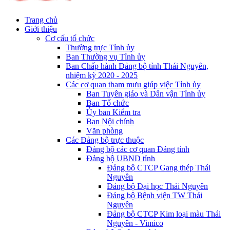
Trang chủ
Giới thiệu
Cơ cấu tổ chức
Thường trực Tỉnh ủy
Ban Thường vụ Tỉnh ủy
Ban Chấp hành Đảng bộ tỉnh Thái Nguyên,
nhiệm kỳ 2020 - 2025
Các cơ quan tham mưu giúp việc Tỉnh ủy
Ban Tuyên giáo và Dân vận Tỉnh ủy
Ban Tổ chức
Ủy ban Kiểm tra
Ban Nội chính
Văn phòng
Các Đảng bộ trực thuộc
Đảng bộ các cơ quan Đảng tỉnh
Đảng bộ UBND tỉnh
Đảng bộ CTCP Gang thép Thái
Nguyên
Đảng bộ Đại học Thái Nguyên
Đảng bộ Bệnh viện TW Thái
Nguyên
Đảng bộ CTCP Kim loại màu Thái
Nguyên - Vimico