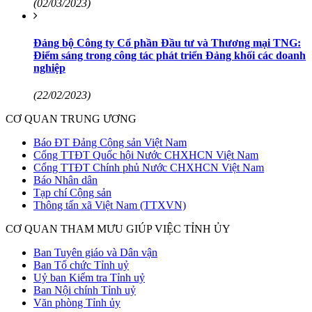
(02/03/2023)
Đảng bộ Công ty Cổ phần Đầu tư và Thương mại TNG:
Điểm sáng trong công tác phát triển Đảng khối các doanh
nghiệp
(22/02/2023)
CƠ QUAN TRUNG ƯƠNG
Báo ĐT Đảng Cộng sản Việt Nam
Cổng TTĐT Quốc hội Nước CHXHCN Việt Nam
Cổng TTĐT Chính phủ Nước CHXHCN Việt Nam
Báo Nhân dân
Tạp chí Cộng sản
Thông tấn xã Việt Nam (TTXVN)
CƠ QUAN THAM MƯU GIÚP VIỆC TỈNH ỦY
Ban Tuyên giáo và Dân vận
Ban Tổ chức Tỉnh uỷ
Uỷ ban Kiểm tra Tỉnh uỷ
Ban Nội chính Tỉnh uỷ
Văn phòng Tỉnh ủy