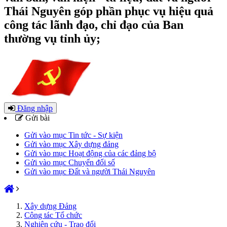
Thái Nguyên góp phần phục vụ hiệu quả
công tác lãnh đạo, chỉ đạo của Ban
thường vụ tỉnh ủy;
Đăng nhập
Gửi bài
Gửi vào mục Tin tức - Sự kiện
Gửi vào mục Xây dựng đảng
Gửi vào mục Hoạt động của các đảng bộ
Gửi vào mục Chuyển đổi số
Gửi vào mục Đất và người Thái Nguyên
Xây dựng Đảng
Công tác Tổ chức
Nghiên cứu - Trao đổi