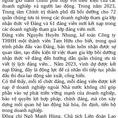
ngoài giờ hành chính phù hợp với điều kiện của các
doanh nghiệp và người lao động. Trong năm 2023,
Trung tâm Chính trị thành phố đã bồi dưỡng cho 72
quần chúng tưu tú trong các doanh nghiệp tham gia lớp
nhận thức về Đảng và 61 đảng viên mới kết nạp trong
các doanh nghiệp tham gia lớp đảng viên mới.
Đảng viên Nguyễn Huyền Nhung, kế toán Công ty
THHH một thành viên Tam Hữu cho biết, trong quá
trình phấn đấu vào Đảng, bản thân luôn nhận được sự
quan tâm, tạo điều kiện từ việc tham gia lớp bồi dưỡng
nhận thức về đảng đến hướng dẫn quần chúng ưu tú
viết lý lịch đảng viên... Năm 2023, vinh dự được kết
nạp Đảng, đây là động lực để cá nhân tôi tiếp tục phấn
đấu thi đua lao động sản xuất, cống hiến.
Có thể thấy, mỗi tổ chức đảng, mỗi đảng viên được kết
nạp ở doanh nghiệp ngoài Nhà nước không chỉ góp
phần vào sự phát triển vững mạnh của doanh nghiệp,
bảo vệ quyền lợi hợp pháp, chính đáng, mà còn xây
dựng mối quan hệ lao động hài hòa, ổn định, tiến bộ
trong doanh nghiệp.
Đồng chí Ngô Mạnh Hùng, Chủ tịch Liên đoàn Lao