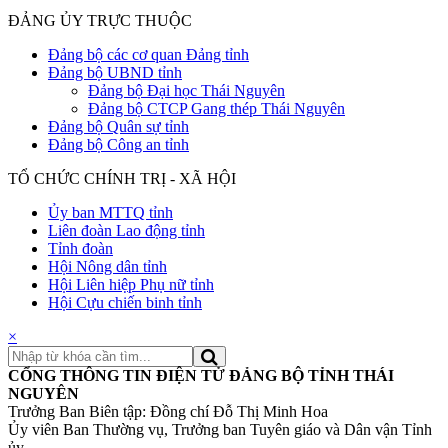
ĐẢNG ỦY TRỰC THUỘC
Đảng bộ các cơ quan Đảng tỉnh
Đảng bộ UBND tỉnh
Đảng bộ Đại học Thái Nguyên
Đảng bộ CTCP Gang thép Thái Nguyên
Đảng bộ Quân sự tỉnh
Đảng bộ Công an tỉnh
TỔ CHỨC CHÍNH TRỊ - XÃ HỘI
Ủy ban MTTQ tỉnh
Liên đoàn Lao động tỉnh
Tỉnh đoàn
Hội Nông dân tỉnh
Hội Liên hiệp Phụ nữ tỉnh
Hội Cựu chiến binh tỉnh
×
CỔNG THÔNG TIN ĐIỆN TỬ ĐẢNG BỘ TỈNH THÁI
NGUYÊN
Trưởng Ban Biên tập: Đồng chí Đỗ Thị Minh Hoa
Ủy viên Ban Thường vụ, Trưởng ban Tuyên giáo và Dân vận Tỉnh
ủy