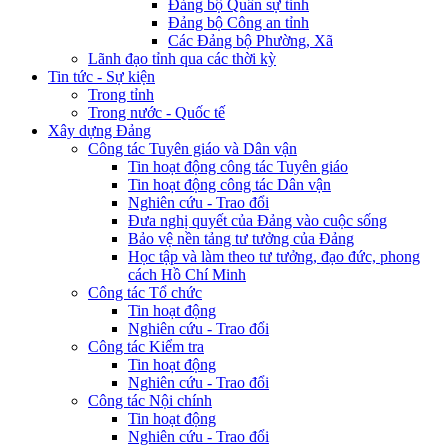
Đảng bộ Quân sự tỉnh
Đảng bộ Công an tỉnh
Các Đảng bộ Phường, Xã
Lãnh đạo tỉnh qua các thời kỳ
Tin tức - Sự kiện
Trong tỉnh
Trong nước - Quốc tế
Xây dựng Đảng
Công tác Tuyên giáo và Dân vận
Tin hoạt động công tác Tuyên giáo
Tin hoạt động công tác Dân vận
Nghiên cứu - Trao đổi
Đưa nghị quyết của Đảng vào cuộc sống
Bảo vệ nền tảng tư tưởng của Đảng
Học tập và làm theo tư tưởng, đạo đức, phong
cách Hồ Chí Minh
Công tác Tổ chức
Tin hoạt động
Nghiên cứu - Trao đổi
Công tác Kiểm tra
Tin hoạt động
Nghiên cứu - Trao đổi
Công tác Nội chính
Tin hoạt động
Nghiên cứu - Trao đổi