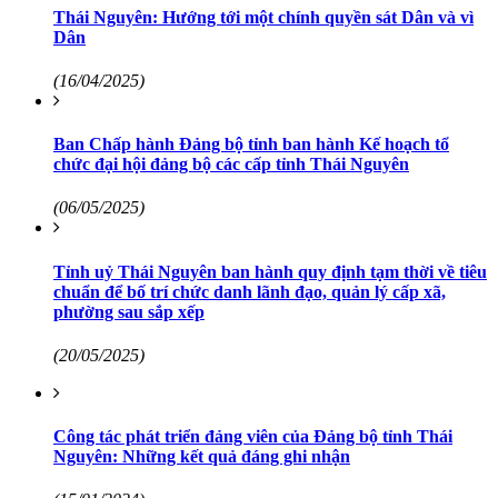
Thái Nguyên: Hướng tới một chính quyền sát Dân và vì
Dân
(16/04/2025)
Ban Chấp hành Đảng bộ tỉnh ban hành Kế hoạch tổ
chức đại hội đảng bộ các cấp tỉnh Thái Nguyên
(06/05/2025)
Tỉnh uỷ Thái Nguyên ban hành quy định tạm thời về tiêu
chuẩn để bố trí chức danh lãnh đạo, quản lý cấp xã,
phường sau sắp xếp
(20/05/2025)
Công tác phát triển đảng viên của Đảng bộ tỉnh Thái
Nguyên: Những kết quả đáng ghi nhận