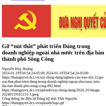
Gỡ “nút thắt” phát triển Đảng trong
doanh nghiệp ngoài nhà nước trên địa bàn
thành phố Sông Công
Nguyễn Huy Hoàng
2024-01-19T04:54:24-05:00
2024-01-19T04:54:24-05:00
https://thainguyen.dcs.vn/xay-dung-dang/nghien-cuu-trao-doi-22/go-
nut-that-phat-trien-dang-trong-doanh-nghiep-ngoai-nha-nuoc-tren-
dia-ban-thanh-pho-song-cong-892.html
https://thainguyen.dcs.vn/uploads/xay-dung-dang/2024_01/image-
20240119165151-3.jpeg
Cổng thông tin điện tử Đảng bộ tỉnh Thái Nguyên
https://thainguyen.dcs.vn/uploads/logo.gif